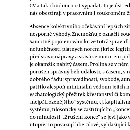
CV a tak i budoucnost vypadat. To je ústř
nás obestírají v pracovním i soukromém ži
Absence kolektivního očekávání lepších zít
nesporné výhody. Znemožňuje označit součas
Samotné pojmenování krize totiž zpravidl
nefunkčnosti platných norem (krize legitim
představu nápravy a stává se motorem pol
je okamžik nabitý časem. Prolíná se v něm 
porušen správný běh událostí, s časem, v
dobrého řádu; spravedlnosti, svobody, aut
patřilo alespoň minimální vědomí jejich n
eschatologický přežitek křesťanství či ko
„nejpřirozenějšího“ systému, tj. kapitalism
systému, filosoficky se zaštiťujícím „konc
do minulosti. „Zrušení konce“ se jeví jako 
utopie. To považují liberálové, vyhlašující