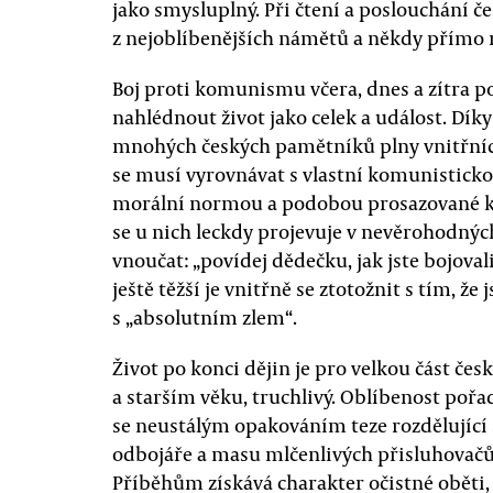
jako smysluplný. Při čtení a poslouchání 
z nejoblíbenějších námětů a někdy přímo
Boj proti komunismu včera, dnes a zítra po
nahlédnout život jako celek a událost. Dík
mnohých českých pamětníků plny vnitřních 
se musí vyrovnávat s vlastní komunistickou
morální normou a podobou prosazované ko
se u nich leckdy projevuje v nevěrohodnýc
vnoučat: „povídej dědečku, jak jste bojoval
ještě těžší je vnitřně se ztotožnit s tím, ž
s „absolutním zlem“.
Život po konci dějin je pro velkou část čes
a starším věku, truchlivý. Oblíbenost pořad
se neustálým opakováním teze rozdělující 
odbojáře a masu mlčenlivých přisluhovačů 
Příběhům získává charakter očistné oběti