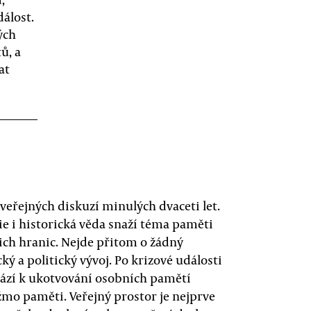
dálost.
ých
ů, a
at
veřejných diskuzí minulých dvaceti let.
gie i historická věda snaží téma paměti
šich hranic. Nejde přitom o žádný
cký a politický vývoj. Po krizové události
chází k ukotvování osobních pamětí
žmo paměti. Veřejný prostor je nejprve