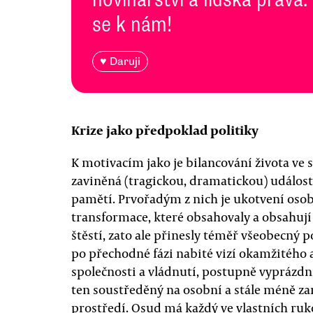
se k nám!
♥ Daruji
Krize jako předpoklad politiky
K motivacím jako je bilancování života ve s
zaviněná (tragickou, dramatickou) událostí
pamětí. Prvořadým z nich je ukotvení osobn
transformace, které obsahovaly a obsahují 
štěstí, zato ale přinesly téměř všeobecný po
po přechodné fázi nabité vizí okamžitého 
společnosti a vládnutí, postupně vyprázdni
ten soustředěný na osobní a stále méně z
prostředí. Osud má každý ve vlastních ruk