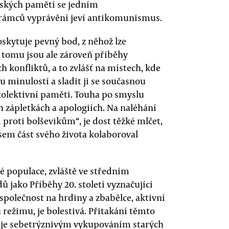
českých pamětí se jedním
 rámců vyprávění jeví antikomunismus.
skytuje pevný bod, z něhož lze
y tomu jsou ale zároveň příběhy
konfliktů, a to zvlášť na místech, kde
 minulostí a sladit ji se současnou
lektivní paměti. Touha po smyslu
h zápletkách a apologiích. Na naléhání
i proti bolševikům“, je dost těžké mlčet,
e jsem část svého života kolaboroval
ké populace, zvláště ve středním
ů jako Příběhy 20. století vyznačující
společnost na hrdiny a zbabělce, aktivní
režimu, je bolestivá. Přitakání těmto
, je sebetrýznivým vykupováním starých