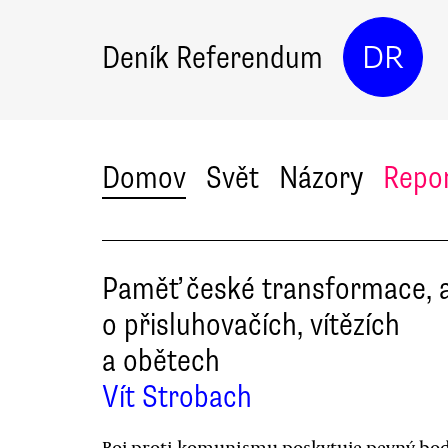
Deník Referendum
DR
Domov
Svět
Názory
Repo
Paměť české transformace, 
o přisluhovačích, vítězích
a obětech
Vít Strobach
Boj proti komunismu poskytuje pevný bod