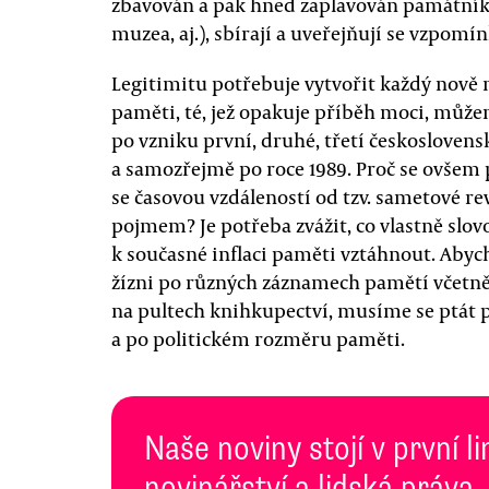
zbavován a pak hned zaplavován památníky
muzea, aj.), sbírají a uveřejňují se vzpomín
Legitimitu potřebuje vytvořit každý nově 
paměti, té, jež opakuje příběh moci, může
po vzniku první, druhé, třetí českosloven
a samozřejmě po roce 1989. Proč se ovšem 
se časovou vzdáleností od tzv. sametové re
pojmem? Je potřeba zvážit, co vlastně slov
k současné inflaci paměti vztáhnout. Ab
žízni po různých záznamech pamětí včetně 
na pultech knihkupectví, musíme se ptát 
a po politickém rozměru paměti.
Naše noviny stojí v první l
novinářství a lidská práva.