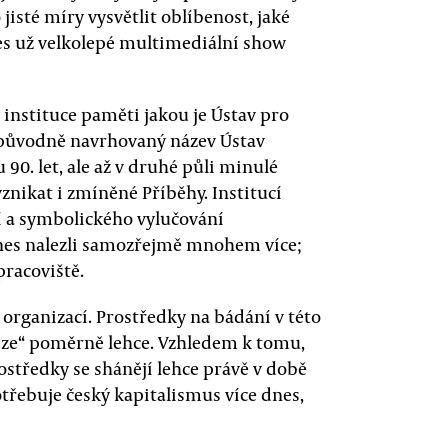
 jisté míry vysvětlit oblíbenost, jaké
s už velkolepé multimediální show
 instituce paměti jakou je Ústav pro
původně navrhovaný název Ústav
90. let, ale až v druhé půli minulé
znikat i zmíněné Příběhy. Institucí
ní a symbolického vylučování
es nalezli samozřejmě mnohem více;
pracoviště.
organizací. Prostředky na bádání v této
rize“ poměrně lehce. Vzhledem k tomu,
prostředky se shánějí lehce právě v době
třebuje český kapitalismus více dnes,