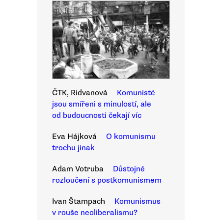
ČTK, Ridvanová
Komunisté
jsou smířeni s minulostí, ale
od budoucnosti čekají víc
Eva Hájková
O komunismu
trochu jinak
Adam Votruba
Důstojné
rozloučení s postkomunismem
Ivan Štampach
Komunismus
v rouše neoliberalismu?