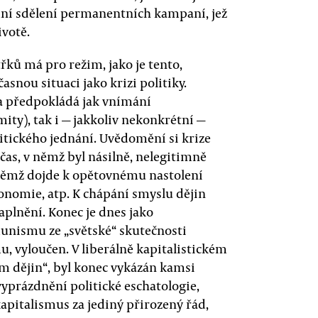
ední sdělení permanentních kampaní, jež
votě.
řků má pro režim, jako je tento,
nou situaci jako krizi politiky.
a předpokládá jak vnímání
ity), tak i — jakkoliv nekonkrétní —
itického jednání. Uvědomění si krize
čas, v němž byl násilně, nelegitimně
 němž dojde k opětovnému nastolení
onomie, atp. K chápání smyslu dějin
aplnění. Konec je dnes jako
munismu ze „světské“ skutečnosti
u, vyloučen. V liberálně kapitalistickém
em dějin“, byl konec vykázán kamsi
vyprázdnění politické eschatologie,
 kapitalismus za jediný přirozený řád,