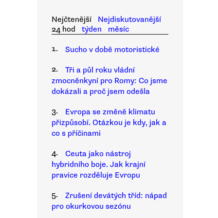
Nejčtenější
Nejdiskutovanější
24 hod
týden
měsíc
1.
Sucho v době motoristické
2.
Tři a půl roku vládní
zmocněnkyní pro Romy: Co jsme
dokázali a proč jsem odešla
3.
Evropa se změně klimatu
přizpůsobí. Otázkou je kdy, jak a
co s příčinami
4.
Ceuta jako nástroj
hybridního boje. Jak krajní
pravice rozděluje Evropu
5.
Zrušení devátých tříd: nápad
pro okurkovou sezónu