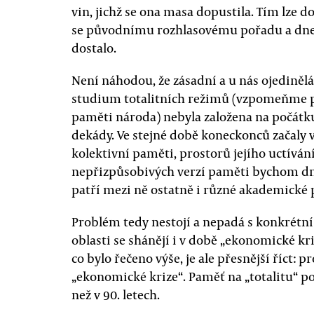
vin, jichž se ona masa dopustila. Tím lze do
se původnímu rozhlasovému pořadu a dne
dostalo.
Není náhodou, že zásadní a u nás ojedinělá
studium totalitních režimů (vzpomeňme 
paměti národa) nebyla založena na počátku 
dekády. Ve stejné době koneckonců začaly v
kolektivní paměti, prostorů jejího uctívá
nepřizpůsobivých verzí paměti bychom dn
patří mezi ně ostatně i různé akademické 
Problém tedy nestojí a nepadá s konkrétní 
oblasti se shánějí i v době „ekonomické k
co bylo řečeno výše, je ale přesnější říct: 
„ekonomické krize“. Paměť na „totalitu“ po
než v 90. letech.