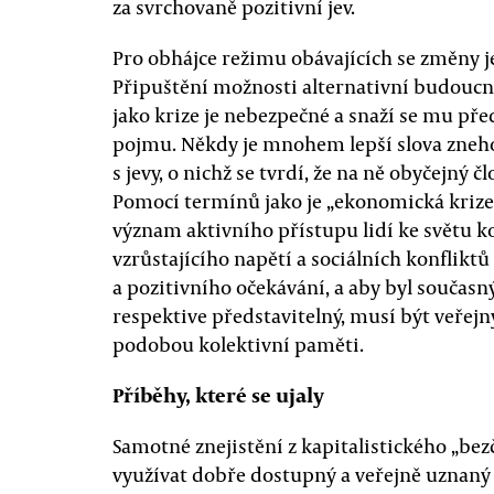
za svrchovaně pozitivní jev.
Pro obhájce režimu obávajících se změny j
Připuštění možnosti alternativní budoucn
jako krize je nebezpečné a snaží se mu př
pojmu. Někdy je mnohem lepší slova zne
s jevy, o nichž se tvrdí, že na ně obyčejný
Pomocí termínů jako je „ekonomická krize
význam aktivního přístupu lidí ke světu ko
vzrůstajícího napětí a sociálních konfli
a pozitivního očekávání, a aby byl současn
respektive představitelný, musí být veřejn
podobou kolektivní paměti.
Příběhy, které se ujaly
Samotné znejistění z kapitalistického „b
využívat dobře dostupný a veřejně uznaný s