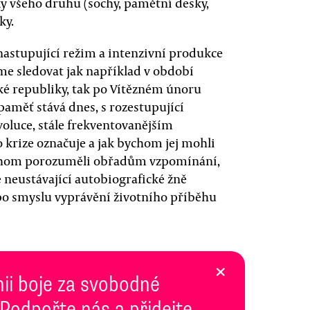
 všeho druhu (sochy, pamětní desky,
ky.
nastupující režim a intenzivní produkce
me sledovat jak například v období
ské republiky, tak po Vítězném únoru
paměť stává dnes, s rozestupující
voluce, stále frekventovanějším
o krize označuje a jak bychom jej mohli
ychom porozuměli obřadům vzpomínání,
neustávající autobiografické žně
po smyslu vyprávění životního příběhu
×
inii boje za svobodné
 Podpořte nás a přidejte