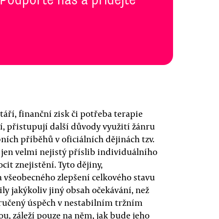
táří, finanční zisk či potřeba terapie
, přistupují další důvody využití žánru
ích příběhů v oficiálních dějinách tzv.
jen velmi nejistý příslib individuálního
cit znejistění. Tyto dějiny,
a všeobecného zlepšení celkového stavu
ly jakýkoliv jiný obsah očekávání, než
aručený úspěch v nestabilním tržním
ou, záleží pouze na něm, jak bude jeho