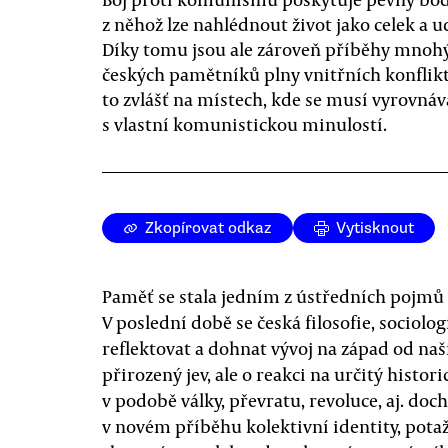
z něhož lze nahlédnout život jako celek a u
Díky tomu jsou ale zároveň příběhy mnoh
českých pamětníků plny vnitřních konflikt
to zvlášť na místech, kde se musí vyrovnáv
s vlastní komunistickou minulostí.
Zkopírovat odkaz
Vytisknout
Paměť se stala jedním z ústředních pojmů 
V poslední době se česká filosofie, sociolo
reflektovat a dohnat vývoj na západ od na
přirozený jev, ale o reakci na určitý histori
v podobě války, převratu, revoluce, aj. do
v novém příběhu kolektivní identity, pota