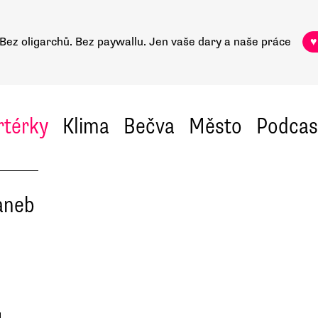
Bez oligarchů. Bez paywallu.
Jen vaše dary a naše práce
♥
rtérky
Klima
Bečva
Město
Podcas
aneb
,