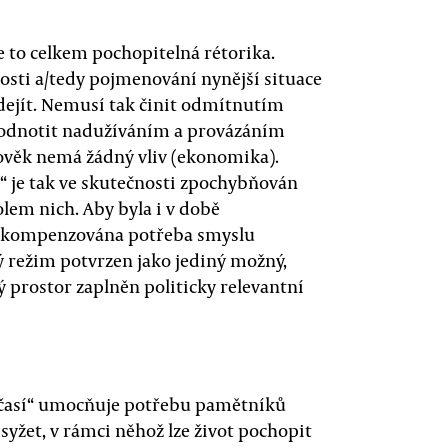
e to celkem pochopitelná rétorika.
osti a/tedy pojmenování nynější situace
edejít. Nemusí tak činit odmítnutím
hodnotit nadužíváním a provázáním
 člověk nemá žádný vliv (ekonomika).
“ je tak ve skutečnosti zpochybňován
lem nich. Aby byla i v době
ktů kompenzována potřeba smyslu
ý režim potvrzen jako jediný možný,
ý prostor zaplněn politicky relevantní
ezčasí“ umocňuje potřebu pamětníků
yžet, v rámci něhož lze život pochopit