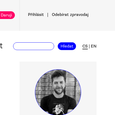
Přihlásit
|
Odebírat
zpravodaj
 Daruji
t
Hledat
CS
|
EN