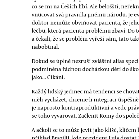
co se mi na Češích líbí. Ale bělošští, neřekn
vnucovat svá pravidla jinému národu. Je evi
doktor nemůže obviňovat pacienta, že jeho
léčbu, která pacienta problému zbaví. Do te
a čekali, že se problém vyřeší sám, tato ta
nabobtnal.
Dokud se úplně nezruší zvláštní alias spec
podmíněna řádnou docházkou dětí do školy,
jako... Cikáni.
Každý lidský jedinec má tendenci se chovat
měli vycházet, chceme-li integraci úspěšně
je naprosto kontraproduktivní a vede pr
se toho vyvarovat. Začlenit Romy do společ
A ačkoli se to může jevit jako klišé, klíče
příklad Brazílii, kde prezident Lula dostat 