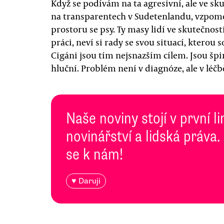
Když se podívám na ta agresivní, ale ve sk
na transparentech v Sudetenlandu, vzpome
prostoru se psy. Ty masy lidí ve skutečnost
práci, neví si rady se svou situací, kterou 
Cigáni jsou tím nejsnazším cílem. Jsou špi
hluční. Problém není v diagnóze, ale v léčb
Naše noviny stojí v první l
novinářství a lidská práva.
se k nám!
♥ Daruji