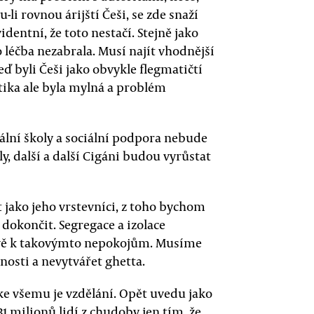
u-li rovnou árijští Češi, se zde snaží
dentní, že toto nestačí. Stejně jako
 léčba nezabrala. Musí najít vhodnější
ď byli Češi jako obvykle flegmatičtí
ktika ale byla mylná a problém
iální školy a sociální podpora nebude
 další a další Cigáni budou vyrůstat
 jako jeho vrstevníci, z toho bychom
 dokončit. Segregace a izolace
ávě k takovýmto nepokojům. Musíme
nosti a nevytvářet ghetta.
m ke všemu je vzdělání. Opět uvedu jako
31 milionů lidí z chudoby jen tím, že