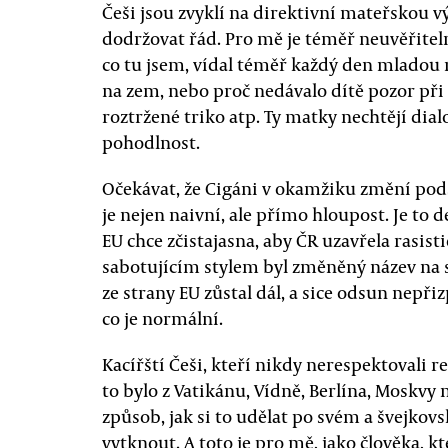
Češi jsou zvyklí na direktivní mateřskou v
dodržovat řád. Pro mě je téměř neuvěřiteln
co tu jsem, vídal téměř každý den mladou m
na zem, nebo proč nedávalo dítě pozor při j
roztržené triko atp. Ty matky nechtějí dialog
pohodlnost.
Očekávat, že Cigáni v okamžiku změní pods
je nejen naivní, ale přímo hloupost. Je to d
EU chce zčistajasna, aby ČR uzavřela rasisti
sabotujícím stylem byl změněný název na 
ze strany EU zůstal dál, a sice odsun nepřiz
co je normální.
Kacířští Češi, kteří nikdy nerespektovali 
to bylo z Vatikánu, Vídně, Berlína, Moskvy 
způsob, jak si to udělat po svém a švejkovs
vytknout. A toto je pro mě, jako člověka, 