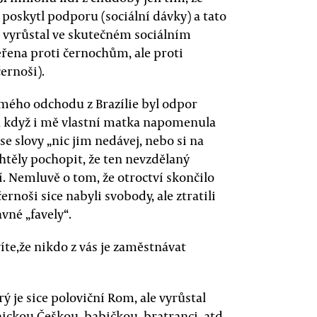
 poskytl podporu (sociální dávky) a tato
m vyrůstal ve skutečném sociálním
řena proti černochům, ale proti
ernoši).
mého odchodu z Brazílie byl odpor
, když i mě vlastní matka napomenula
e slovy „nic jim nedávej, nebo si na
chtěly pochopit, že ten nevzdělaný
. Nemluvě o tom, že otroctví skončilo
ernoši sice nabyli svobody, ale ztratili
avné „favely“.
íte,že nikdo z vás je zaměstnávat
erý je sice poloviční Rom, ale vyrůstal
ickou Češkou, babičkou, bratranci, atd.