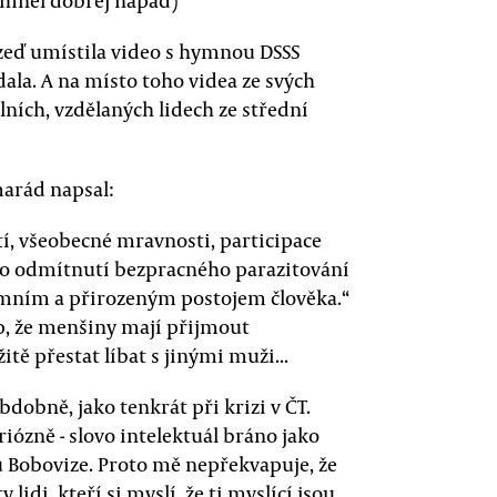
 mnel dobrej napad)“
zeď umístila video s hymnou DSSS
dala. A na místo toho videa ze svých
ních, vzdělaných lidech ze střední
marád napsal:
ití, všeobecné mravnosti, participace
ho odmítnutí bezpracného parazitování
timním a přirozeným postojem člověka.“
p, že menšiny mají přijmout
ě přestat líbat s jinými muži...
dobně, jako tenkrát při krizi v ČT.
riózně - slovo intelektuál bráno jako
ů Bobovize. Proto mě nepřekvapuje, že
lidi, kteří si myslí, že ti myslící jsou