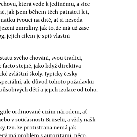
ýchovu, která vede k jedinému, a sice
é, jak jsem během těch patnácti let,
atku řvoucí na dítě, ať si nesedá
ezení zmrzliny, jak to, že má už zase
, jejich cílem je spíš vlastní
tatu svého chování, svou tradici,
e facto stejné, jako když direktiva
cké zvláštní školy. Typicky česky
speciální, ale důvod tohoto požadavku
působivých dětí a jejich izolace od toho,
regule ordinované cizím národem, ať
nebo v současnosti Bruselu, a vždy našli
ky, tzn. že protistrana nemá jak
který má problém s autoritami, něco,