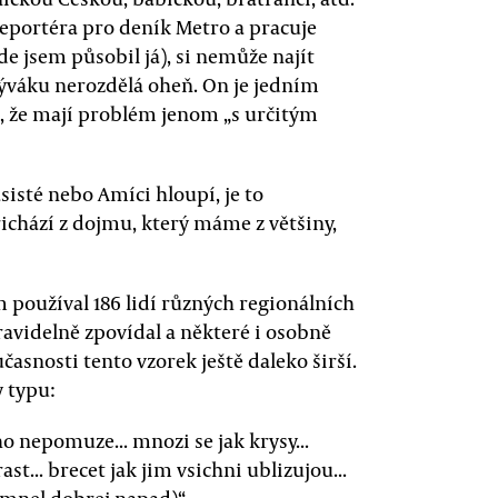
eportéra pro deník Metro a pracuje
de jsem působil já), si nemůže najít
býváku nerozdělá oheň. On je jedním
ne, že mají problém jenom „s určitým
asisté nebo Amíci hloupí, je to
ichází z dojmu, který máme z většiny,
 používal 186 lidí různých regionálních
avidelně zpovídal a některé i osobně
asnosti tento vzorek ještě daleko širší.
y typu:
eho nepomuze... mnozi se jak krysy...
t... brecet jak jim vsichni ublizujou...