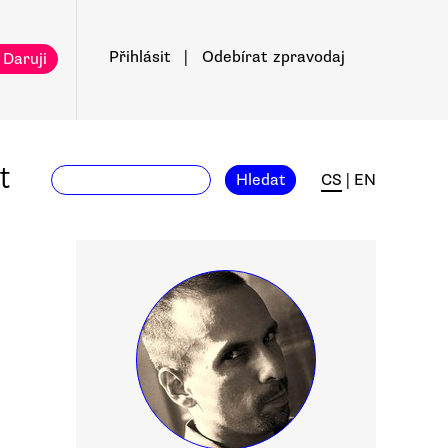
Přihlásit
|
Odebírat
zpravodaj
 Daruji
t
Hledat
CS
|
EN