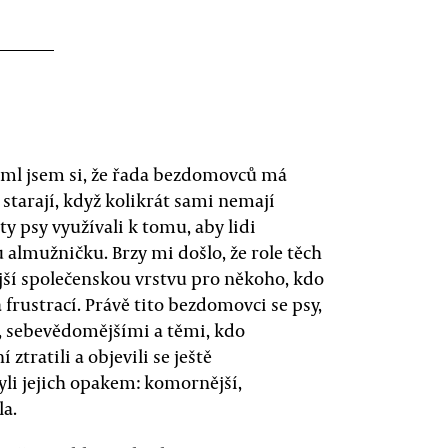
šiml jsem si, že řada bezdomovců má
 starají, když kolikrát sami nemají
ty psy využívali k tomu, aby lidi
 almužničku. Brzy mi došlo, že role těch
nější společenskou vrstvu pro někoho, kdo
 frustrací. Právě tito bezdomovci se psy,
mi, sebevědomějšími a těmi, kdo
 ztratili a objevili se ještě
yli jejich opakem: komornější,
la.