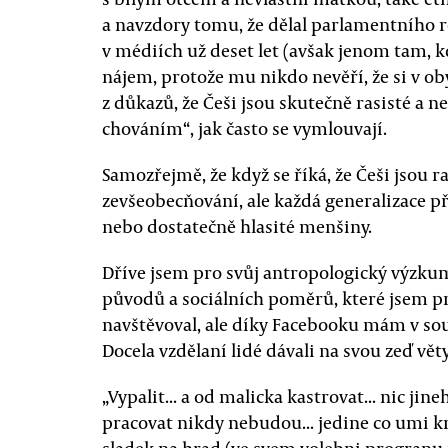
a navzdory tomu, že dělal parlamentního r
v médiích už deset let (avšak jenom tam, k
nájem, protože mu nikdo nevěří, že si v o
z důkazů, že Češi jsou skutečně rasisté a 
chováním“, jak často se vymlouvají.
Samozřejmě, že když se říká, že Češi jsou r
zevšeobecňování, ale každá generalizace př
nebo dostatečně hlasité menšiny.
Dříve jsem pro svůj antropologický výzkum
původů a sociálních poměrů, které jsem pr
navštěvoval, ale díky Facebooku mám v souč
Docela vzdělaní lidé dávali na svou zeď vět
„Vypalit... a od malicka kastrovat... nic jin
pracovat nikdy nebudou... jedine co umi kras