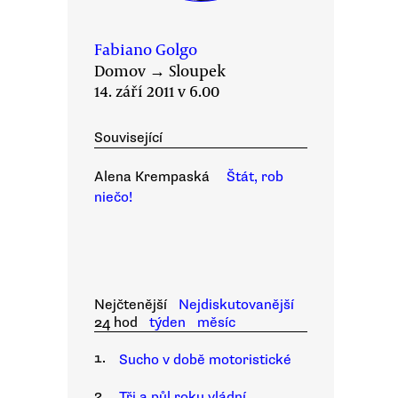
Fabiano Golgo
Domov
→
Sloupek
14. září 2011 v 6.00
Související
Alena Krempaská
Štát, rob
niečo!
Nejčtenější
Nejdiskutovanější
24 hod
týden
měsíc
1.
Sucho v době motoristické
2.
Tři a půl roku vládní