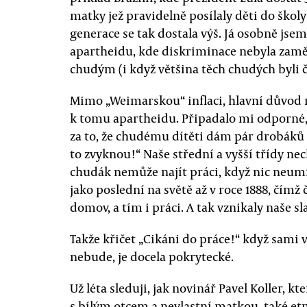
matky jež pravidelně posílaly děti do školy
generace se tak dostala výš. Já osobně jse
apartheidu, kde diskriminace nebyla zamě
chudým (i když většina těch chudých byli č
Mimo „Weimarskou“ inflaci, hlavní důvod 
k tomu apartheidu. Připadalo mi odporné
za to, že chudému dítěti dám pár drobáků s
to zvyknou!“ Naše střední a vyšší třídy ne
chudák nemůže najít práci, když nic neumí
jako poslední na světě až v roce 1888, čímž č
domov, a tím i práci. A tak vznikaly naše sl
Takže křičet „Cikáni do práce!“ když sami v
nebude, je docela pokrytecké.
Už léta sleduji, jak novinář Pavel Koller, kt
s bílým otcem a nevlastní matkou, také etn