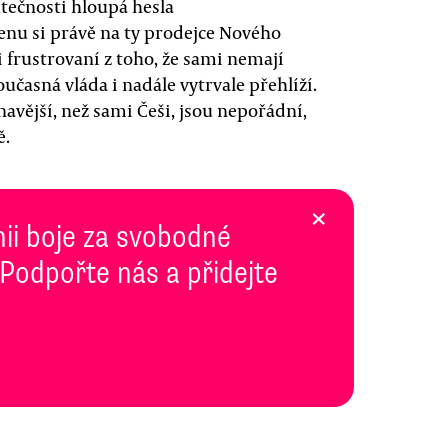
utečnosti hloupá hesla
nu si právě na ty prodejce Nového
i frustrovaní z toho, že sami nemají
současná vláda i nadále vytrvale přehlíží.
navější, než sami Češi, jsou nepořádní,
ě.
×
inii boje za svobodné
 Podpořte nás a přidejte