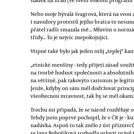
sladek na hrad (ve svem volebni progranu
Nebo moje bývalá švagrová, která na svou 
i navzdory protestů jejího bratra to nesun
přátel radši smazala mě... Mluvím o normál
třídy... To je nejvíc znepokojující.
Vtipné také bylo jak jeden můj „teplej“ ka
„etnické menšiny - tedy přijetí zásad souž
na tvorbě hodnot společnosti a absolutní
na většině, pak takovýto rasismus je legi
Jenže, kdyby on sám měl dodržovat princi
všeobecnou mravnost, tak by se měl okamžit
Trochu mi připadá, že se národ rozděluje ob
Tehdy jsem poprvé pochopil, že v ČR je - ku
nadávka. Aspoň to tak znělo z úst příznivc
se Jana Bobošíková rozhodla oslovit právě ty 