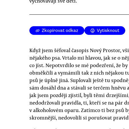
vychovávají své děti.
Zkopírovat odkaz
Vytisknout
Když jsem šéfoval časopis Nový Prostor, v
nějakého psa. Vrtalo mi hlavou, jak se o něj
co jíst. Nepotvrdilo se mé podezření, že by 
obměkčili a vymámili tak z nich nějakou tu
psů je úplně jiná. Suplovali ještě tu spod
sám dosáhl dna a stávali se terčem hněvu a
jak jsem později zjistil, byli těmi drzejší
nedodržovali pravidla, ti, kteří se na pár dní
v alkoholovém oparu. Zatímco ti bez psů b
skromnější, nedovolili si porušovat pravid