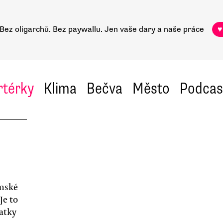
Bez oligarchů. Bez paywallu.
Jen vaše dary a naše práce
♥
rtérky
Klima
Bečva
Město
Podcas
omské
Je to
atky