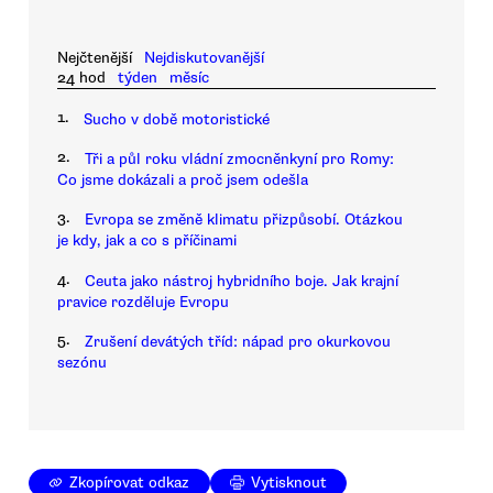
Nejčtenější
Nejdiskutovanější
24 hod
týden
měsíc
1.
Sucho v době motoristické
2.
Tři a půl roku vládní zmocněnkyní pro Romy:
Co jsme dokázali a proč jsem odešla
3.
Evropa se změně klimatu přizpůsobí. Otázkou
je kdy, jak a co s příčinami
4.
Ceuta jako nástroj hybridního boje. Jak krajní
pravice rozděluje Evropu
5.
Zrušení devátých tříd: nápad pro okurkovou
sezónu
Zkopírovat odkaz
Vytisknout