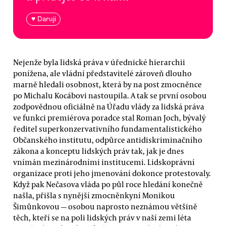
♥ Daruji
Nejenže byla lidská práva v úřednické hierarchii
ponížena, ale vládní představitelé zároveň dlouho
marně hledali osobnost, která by na post zmocněnce
po Michalu Kocábovi nastoupila. A tak se první osobou
zodpovědnou oficiálně na Úřadu vlády za lidská práva
ve funkci premiérova poradce stal Roman Joch, bývalý
ředitel superkonzervativního fundamentalistického
Občanského institutu, odpůrce antidiskriminačního
zákona a konceptu lidských práv tak, jak je dnes
vnímán mezinárodními institucemi. Lidskoprávní
organizace proti jeho jmenování dokonce protestovaly.
Když pak Nečasova vláda po půl roce hledání konečně
našla, přišla s nynější zmocněnkyní Monikou
Šimůnkovou — osobou naprosto neznámou většině
těch, kteří se na poli lidských práv v naší zemi léta