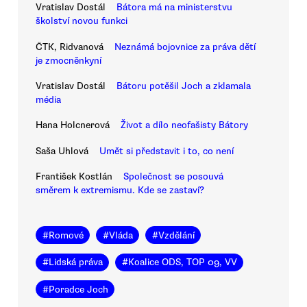
Vratislav Dostál
Bátora má na ministerstvu
školství novou funkci
ČTK, Ridvanová
Neznámá bojovnice za práva dětí
je zmocněnkyní
Vratislav Dostál
Bátoru potěšil Joch a zklamala
média
Hana Holcnerová
Život a dílo neofašisty Bátory
Saša Uhlová
Umět si představit i to, co není
František Kostlán
Společnost se posouvá
směrem k extremismu. Kde se zastaví?
#
Romové
#
Vláda
#
Vzdělání
#
Lidská práva
#
Koalice ODS, TOP 09, VV
#
Poradce Joch