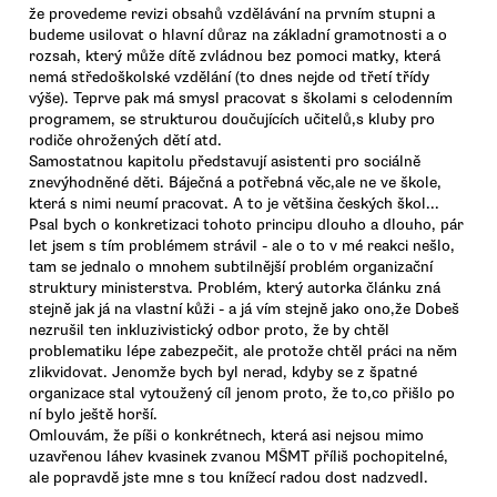
že provedeme revizi obsahů vzdělávání na prvním stupni a
budeme usilovat o hlavní důraz na základní gramotnosti a o
rozsah, který může dítě zvládnou bez pomoci matky, která
nemá středoškolské vzdělání (to dnes nejde od třetí třídy
výše). Teprve pak má smysl pracovat s školami s celodenním
programem, se strukturou doučujících učitelů,s kluby pro
rodiče ohrožených dětí atd.
Samostatnou kapitolu představují asistenti pro sociálně
znevýhodněné děti. Báječná a potřebná věc,ale ne ve škole,
která s nimi neumí pracovat. A to je většina českých škol...
Psal bych o konkretizaci tohoto principu dlouho a dlouho, pár
let jsem s tím problémem strávil - ale o to v mé reakci nešlo,
tam se jednalo o mnohem subtilnější problém organizační
struktury ministerstva. Problém, který autorka článku zná
stejně jak já na vlastní kůži - a já vím stejně jako ono,že Dobeš
nezrušil ten inkluzivistický odbor proto, že by chtěl
problematiku lépe zabezpečit, ale protože chtěl práci na něm
zlikvidovat. Jenomže bych byl nerad, kdyby se z špatné
organizace stal vytoužený cíl jenom proto, že to,co přišlo po
ní bylo ještě horší.
Omlouvám, že píši o konkrétnech, která asi nejsou mimo
uzavřenou láhev kvasinek zvanou MŠMT příliš pochopitelné,
ale popravdě jste mne s tou knížecí radou dost nadzvedl.