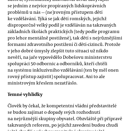
se jedním z nejvíce propíraných lidskoprávních
problémů u nás — (ne)rovným přístupem dětí
ke vzdělávání. Týká se jak dětí romských, jejichž
disproporčně velký podíl je vzděláván na takzvaných
základních školách praktických (tedy podle programu
pro lehce mentálně postižené), tak dětí s nejrůznějšími
formami zdravotního postižení či dětí-cizinců. Protože
v jeho dobré úmysly zlepšit tuto situaci už nikdo
nevěří, na jaře vypovědělo Dobešovu ministerstvu
spolupráci 50 odbornic a odborníků, kteří chtěli
na systému inkluzívního vzdělávání (ten by měl onen
rovný přístup zajistit) spolupracovat. Ani to ale
ministrovým křeslem nezatřáslo.
Temné vyhlídky
Člověk by čekal, že kompetentní vládní představitelé
se budou zajímat o dopady svých rozhodnutí
na nejrůznější skupiny obyvatel. Obzvláště při přípravě
takzvaných reforem, po jejichž zavedení budou chudí