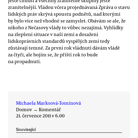
ještě chudší a všechny zranitelné skupiny ještě
zranitelnější. Vládou včera projednávaná Zpráva o stavu
lidských práv skrývá spoustu podnětů, nad kterými
by bylo více než vhodné se zamyslet. Obávám se ale, že
nikoho z Nečasovy vlády to vůbec nezajímá. Vyhlídky
na zlepšení situace v naší zemi a dosažení
lidskoprávních standardů vyspělých zemí tedy
zůstávají temné. Za první rok vládnutí dávám vládě
za čtyři, ale bojím se, že příští rok to bude
na propadnutí.
Michaela Marksová-Tominová
Domov
→
Komentář
21. července 2011 v 6.00
Související