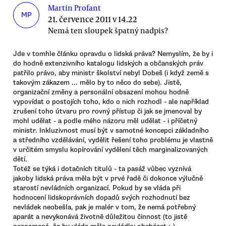
Martin Profant
MP
21. července 2011 v 14.22
Nemá ten sloupek špatný nadpis?
Jde v tomhle článku opravdu o lidská práva? Nemyslím, že by i
do hodně extenzivního katalogu lidských a občanských práv
patřilo právo, aby ministr školství nebyl Dobeš (i když země s
takovým zákazem ... mělo by to něco do sebe). Jistě,
organizační změny a personální obsazení mohou hodně
vypovídat o postojích toho, kdo o nich rozhodl - ale například
zrušení toho útvaru pro rovný přístup či jak se jmenoval by
mohl udělat - a podle mého názoru měl udělat - i příčetný
ministr. Inkluzivnost musí být v samotné koncepci základního
a středního vzdělávání, vydělit řešení toho problému je vlastně
v určitém smyslu kopírování vydělení těch marginalizovaných
dětí.
Totéž se týká i dotačních titulů - ta pasáž vůbec vyznívá
jakoby lidská práva měla být v prvé řadě či dokonce výlučně
starostí nevládních organizací. Pokud by se vláda při
hodnocení lidskoprávních dopadů svých rozhodnutí bez
nevládek neobešla, pak je malér v tom, že nemá potřebný
aparát a nevykonává životně důležitou činnost (to jistě