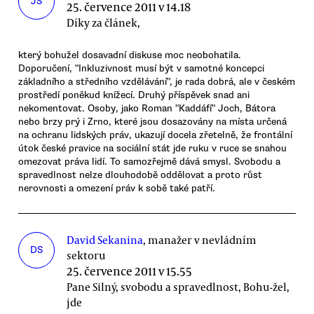
JS
25. července 2011 v 14.18
Díky za článek,
který bohužel dosavadní diskuse moc neobohatila.
Doporučení, "Inkluzivnost musí být v samotné koncepci
základního a středního vzdělávání", je rada dobrá, ale v českém
prostředí poněkud knížecí. Druhý příspěvek snad ani
nekomentovat. Osoby, jako Roman "Kaddáfí" Joch, Bátora
nebo brzy prý i Zrno, které jsou dosazovány na místa určená
na ochranu lidských práv, ukazují docela zřetelně, že frontální
útok české pravice na sociální stát jde ruku v ruce se snahou
omezovat práva lidí. To samozřejmě dává smysl. Svobodu a
spravedlnost nelze dlouhodobě oddělovat a proto růst
nerovnosti a omezení práv k sobě také patří.
David Sekanina
, manažer v nevládním
DS
sektoru
25. července 2011 v 15.55
Pane Silný, svobodu a spravedlnost, Bohu-žel,
jde