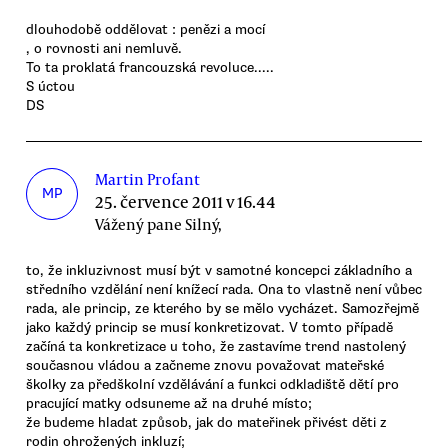
dlouhodobě oddělovat : penězi a mocí
, o rovnosti ani nemluvě.
To ta proklatá francouzská revoluce.....
S úctou
DS
Martin Profant
MP
25. července 2011 v 16.44
Vážený pane Silný,
to, že inkluzivnost musí být v samotné koncepci základního a
středního vzdělání není knížecí rada. Ona to vlastně není vůbec
rada, ale princip, ze kterého by se mělo vycházet. Samozřejmě
jako každý princip se musí konkretizovat. V tomto případě
začíná ta konkretizace u toho, že zastavíme trend nastolený
současnou vládou a začneme znovu považovat mateřské
školky za předškolní vzdělávání a funkci odkladiště dětí pro
pracující matky odsuneme až na druhé místo;
že budeme hladat způsob, jak do mateřinek přivést děti z
rodin ohrožených inkluzí;