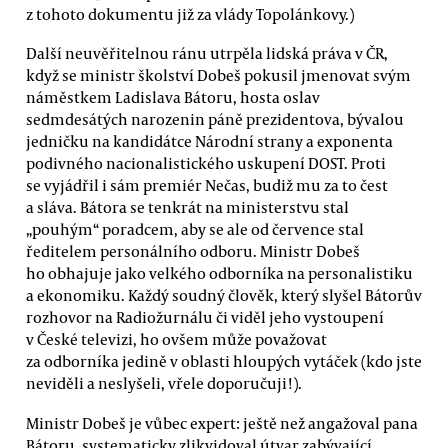
z tohoto dokumentu již za vlády Topolánkovy.)
Další neuvěřitelnou ránu utrpěla lidská práva v ČR,
když se ministr školství Dobeš pokusil jmenovat svým
náměstkem Ladislava Bátoru, hosta oslav
sedmdesátých narozenin páně prezidentova, bývalou
jedničku na kandidátce Národní strany a exponenta
podivného nacionalistického uskupení DOST. Proti
se vyjádřil i sám premiér Nečas, budiž mu za to čest
a sláva. Bátora se tenkrát na ministerstvu stal
„pouhým“ poradcem, aby se ale od července stal
ředitelem personálního odboru. Ministr Dobeš
ho obhajuje jako velkého odborníka na personalistiku
a ekonomiku. Každý soudný člověk, který slyšel Bátorův
rozhovor na Radiožurnálu či viděl jeho vystoupení
v České televizi, ho ovšem může považovat
za odborníka jedině v oblasti hloupých vytáček (kdo jste
neviděli a neslyšeli, vřele doporučuji!).
Ministr Dobeš je vůbec expert: ještě než angažoval pana
Bátoru, systematicky zlikvidoval útvar zabývající