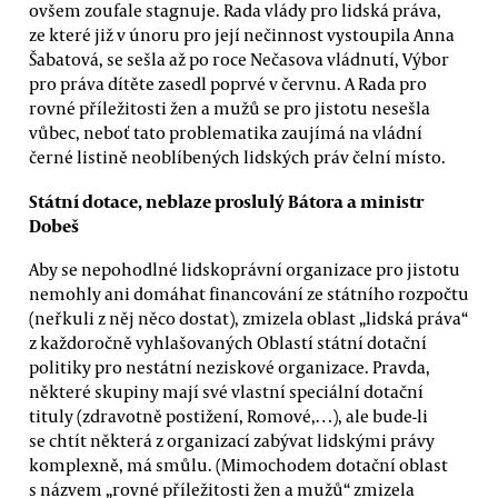
ovšem zoufale stagnuje. Rada vlády pro lidská práva,
ze které již v únoru pro její nečinnost vystoupila Anna
Šabatová, se sešla až po roce Nečasova vládnutí, Výbor
pro práva dítěte zasedl poprvé v červnu. A Rada pro
rovné příležitosti žen a mužů se pro jistotu nesešla
vůbec, neboť tato problematika zaujímá na vládní
černé listině neoblíbených lidských práv čelní místo.
Státní dotace, neblaze proslulý Bátora a ministr
Dobeš
Aby se nepohodlné lidskoprávní organizace pro jistotu
nemohly ani domáhat financování ze státního rozpočtu
(neřkuli z něj něco dostat), zmizela oblast „lidská práva“
z každoročně vyhlašovaných Oblastí státní dotační
politiky pro nestátní neziskové organizace. Pravda,
některé skupiny mají své vlastní speciální dotační
tituly (zdravotně postižení, Romové,…), ale bude-li
se chtít některá z organizací zabývat lidskými právy
komplexně, má smůlu. (Mimochodem dotační oblast
s názvem „rovné příležitosti žen a mužů“ zmizela