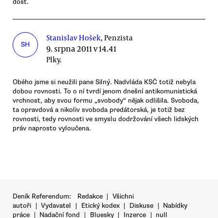
dost.
Stanislav Hošek
, Penzista
SH
9. srpna 2011 v 14.41
Plky.
Obého jsme si neužili pane Silný. Nadvláda KSČ totiž nebyla
dobou rovnosti. To o ní tvrdí jenom dnešní antikomunistická
vrchnost, aby svou formu „svobody“ nějak odlišila. Svoboda,
ta opravdová a nikoliv svoboda predátorská, je totiž bez
rovnosti, tedy rovnosti ve smyslu dodržování všech lidských
práv naprosto vyloučena.
Deník Referendum:
Redakce
|
Všichni
autoři
|
Vydavatel
|
Etický kodex
|
Diskuse
|
Nabídky
práce
|
Nadační fond
|
Bluesky
|
Inzerce
|
null