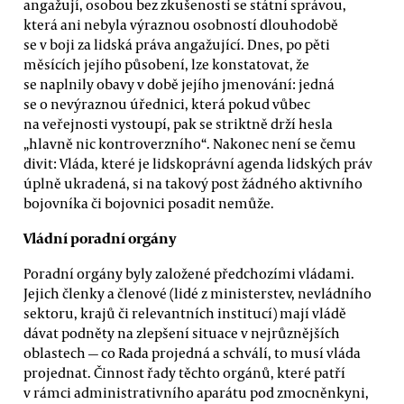
angažují, osobou bez zkušenosti se státní správou,
která ani nebyla výraznou osobností dlouhodobě
se v boji za lidská práva angažující. Dnes, po pěti
měsících jejího působení, lze konstatovat, že
se naplnily obavy v době jejího jmenování: jedná
se o nevýraznou úřednici, která pokud vůbec
na veřejnosti vystoupí, pak se striktně drží hesla
„hlavně nic kontroverzního“. Nakonec není se čemu
divit: Vláda, které je lidskoprávní agenda lidských práv
úplně ukradená, si na takový post žádného aktivního
bojovníka či bojovnici posadit nemůže.
Vládní poradní orgány
Poradní orgány byly založené předchozími vládami.
Jejich členky a členové (lidé z ministerstev, nevládního
sektoru, krajů či relevantních institucí) mají vládě
dávat podněty na zlepšení situace v nejrůznějších
oblastech — co Rada projedná a schválí, to musí vláda
projednat. Činnost řady těchto orgánů, které patří
v rámci administrativního aparátu pod zmocněnkyni,