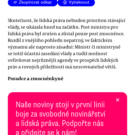
Zkopírovat odkaz
Vytisknout
Skutečnost, že lidská práva nebudou prioritou stávající
vlády, se ukázala hned na začátku. Post ministra pro
lidská práva byl zrušen a zůstal pouze post zmocněnce.
Rozdíl z vnějšího pohledu nepatrný, ve faktickém
významu ale naprosto zásadní: Ministr či ministryně
se totiž účastní zasedání vlády a tudíž možnost
ovlivňovat nejrůznější agendy ve prospěch lidských
práv a rovných příležitostí má nesrovnatelně větší.
Poradce a zmocněnkyně
×
Naše noviny stojí v první linii
boje za svobodné novinářství
a lidská práva. Podpořte nás
a přidejte se k nám!