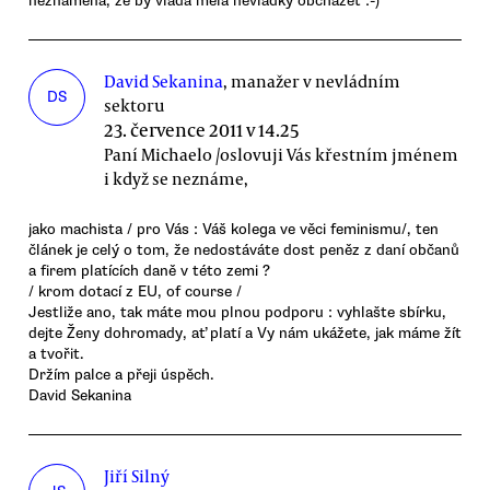
neznamená, že by vláda měla nevládky obcházet :-)
David Sekanina
, manažer v nevládním
DS
sektoru
23. července 2011 v 14.25
Paní Michaelo /oslovuji Vás křestním jménem
i když se neznáme,
jako machista / pro Vás : Váš kolega ve věci feminismu/, ten
článek je celý o tom, že nedostáváte dost peněz z daní občanů
a firem platících daně v této zemi ?
/ krom dotací z EU, of course /
Jestliže ano, tak máte mou plnou podporu : vyhlašte sbírku,
dejte Ženy dohromady, ať platí a Vy nám ukážete, jak máme žít
a tvořit.
Držím palce a přeji úspěch.
David Sekanina
Jiří Silný