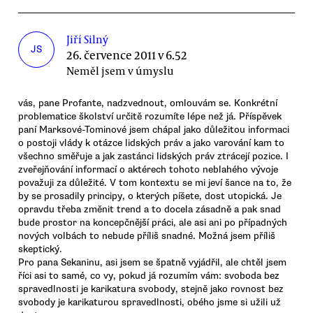
Jiří Silný
JS
26. července 2011 v 6.52
Neměl jsem v úmyslu
vás, pane Profante, nadzvednout, omlouvám se. Konkrétní
problematice školství určitě rozumíte lépe než já. Příspěvek
paní Marksové-Tominové jsem chápal jako důležitou informaci
o postoji vlády k otázce lidských práv a jako varování kam to
všechno směřuje a jak zastánci lidských práv ztrácejí pozice. I
zveřejňování informací o aktérech tohoto neblahého vývoje
považuji za důležité. V tom kontextu se mi jeví šance na to, že
by se prosadily principy, o kterých píšete, dost utopická. Je
opravdu třeba změnit trend a to docela zásadně a pak snad
bude prostor na koncepčnější práci, ale asi ani po případných
nových volbách to nebude příliš snadné. Možná jsem příliš
skeptický.
Pro pana Sekaninu, asi jsem se špatně vyjádřil, ale chtěl jsem
říci asi to samé, co vy, pokud já rozumím vám: svoboda bez
spravedlnosti je karikatura svobody, stejně jako rovnost bez
svobody je karikaturou spravedlnosti, obého jsme si užili už