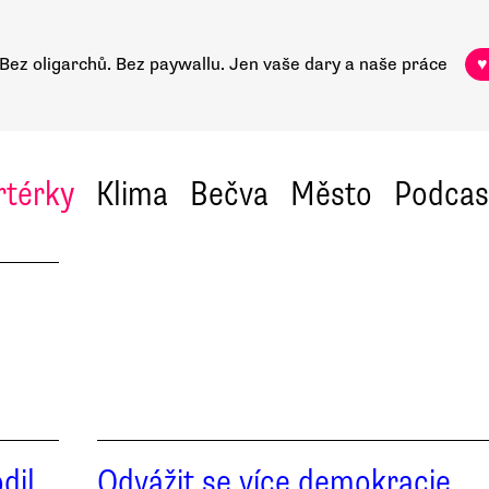
Bez oligarchů. Bez paywallu.
Jen vaše dary a naše práce
♥
rtérky
Klima
Bečva
Město
Podcas
dil
Odvážit se více demokracie