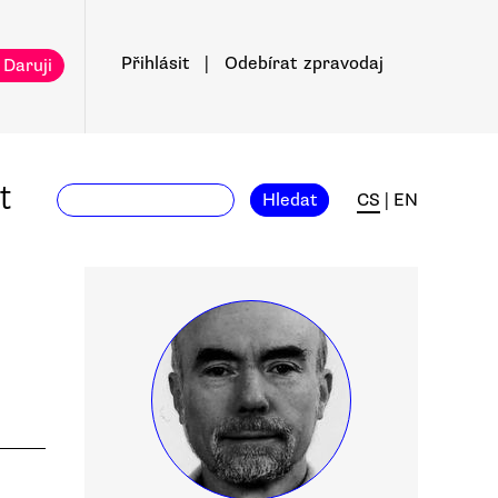
Přihlásit
|
Odebírat
zpravodaj
 Daruji
t
Hledat
CS
|
EN