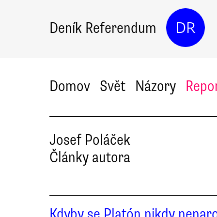
Deník Referendum
DR
Domov
Svět
Názory
Repo
Josef
Poláček
Články autora
Kdyby se Platón nikdy nenaro