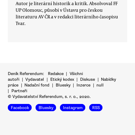
Autor je literární historik a kritik. Absolvoval FF
UP Olomouc, působí v Ústavu pro českou
literaturu AV ČR a v redakci literárního časopisu
Tvar.
Deník Referendum:
Redakce
|
Všichni
autoři
|
Vydavatel
|
Etický kodex
|
Diskuse
|
Nabídky
práce
|
Nadační fond
|
Bluesky
|
Inzerce
|
null
|
Partneři
© Vydavatelství Referendum, s. r. o., 2020.
Facebook
Bluesky
Instagram
RSS