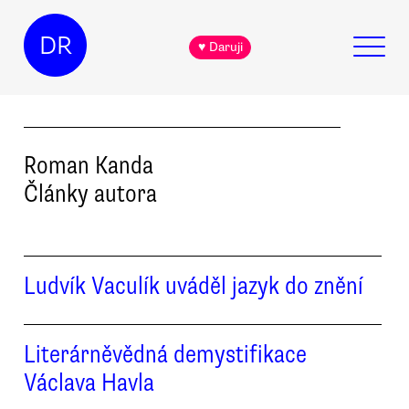
DR
♥ Daruji
Roman
Kanda
Články autora
Ludvík Vaculík uváděl jazyk do znění
Literárněvědná demystifikace
Václava Havla