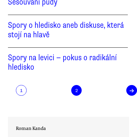
Sesouvání půdy
Spory o hledisko aneb diskuse, která
stojí na hlavě
Spory na levici — pokus o radikální
hledisko
→
1
2
Roman Kanda