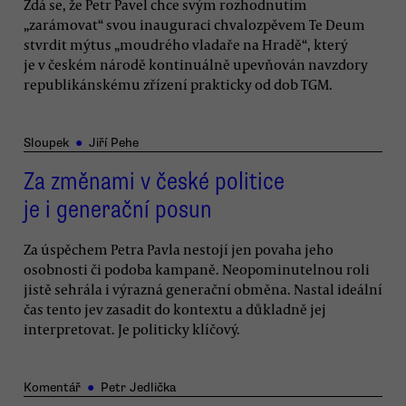
Zdá se, že Petr Pavel chce svým rozhodnutím
„zarámovat“ svou inauguraci chvalozpěvem Te Deum
stvrdit mýtus „moudrého vladaře na Hradě“, který
je v českém národě kontinuálně upevňován navzdory
republikánskému zřízení prakticky od dob TGM.
Sloupek
●
Jiří Pehe
Za změnami v české politice
je i generační posun
Za úspěchem Petra Pavla nestojí jen povaha jeho
osobnosti či podoba kampaně. Neopominutelnou roli
jistě sehrála i výrazná generační obměna. Nastal ideální
čas tento jev zasadit do kontextu a důkladně jej
interpretovat. Je politicky klíčový.
Komentář
●
Petr Jedlička