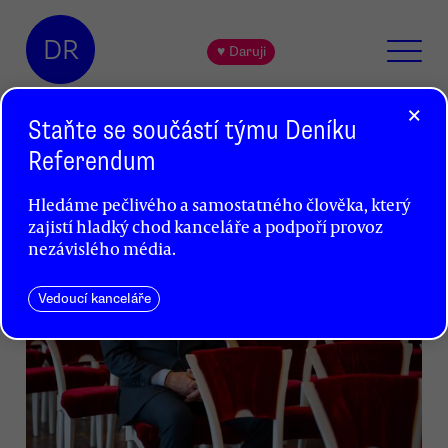
DR
♥ Daruji
×
Staňte se součástí týmu Deníku
#
Prezidentské volby 2023
Referendum
Hledáme pečlivého a samostatného člověka, který
zajistí hladký chod kanceláře a podpoří provoz
nezávislého média.
Vedoucí kanceláře