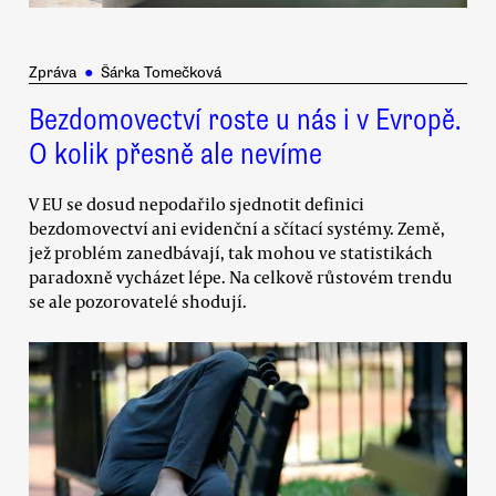
Zpráva
●
Šárka Tomečková
Bezdomovectví roste u nás i v Evropě.
O kolik přesně ale nevíme
V EU se dosud nepodařilo sjednotit definici
bezdomovectví ani evidenční a sčítací systémy. Země,
jež problém zanedbávají, tak mohou ve statistikách
paradoxně vycházet lépe. Na celkově růstovém trendu
se ale pozorovatelé shodují.