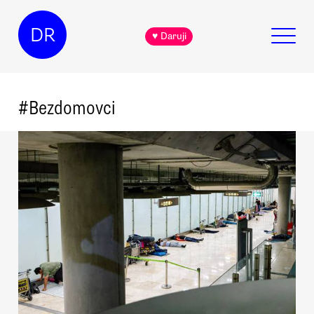
DR
♥ Daruji
#
Bezdomovci