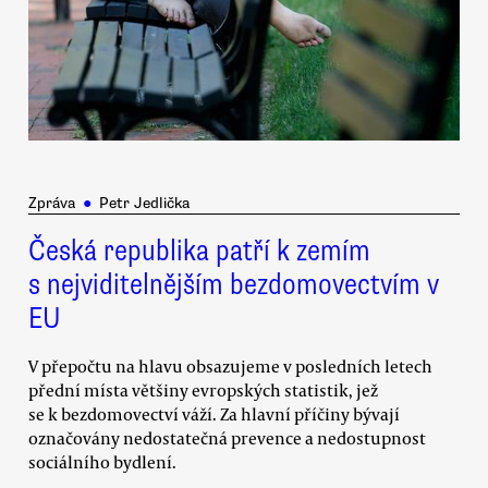
Zpráva
●
Petr Jedlička
Česká republika patří k zemím
s nejviditelnějším bezdomovectvím v
EU
V přepočtu na hlavu obsazujeme v posledních letech
přední místa většiny evropských statistik, jež
se k bezdomovectví váží. Za hlavní příčiny bývají
označovány nedostatečná prevence a nedostupnost
sociálního bydlení.