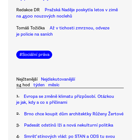
Redakce DR
Pražská Naděje poskytla letos v zimě
na 4500 nouzových noclehů
Tomáš Tožička
Až v tichosti zmrznou, odveze
je policie na saních
#
Sociální práva
Nejčtenější
Nejdiskutovanější
24 hod
týden
měsíc
1.
Evropa se změně klimatu přizpůsobí. Otázkou
je jak, kdy a co s příčinami
2.
Brno chce koupit dům architektky Růženy Žertové
3.
Padesát odstínů lži a nová nekulturní politika
4.
Smršť stínových vlád: po STAN a ODS tu svou