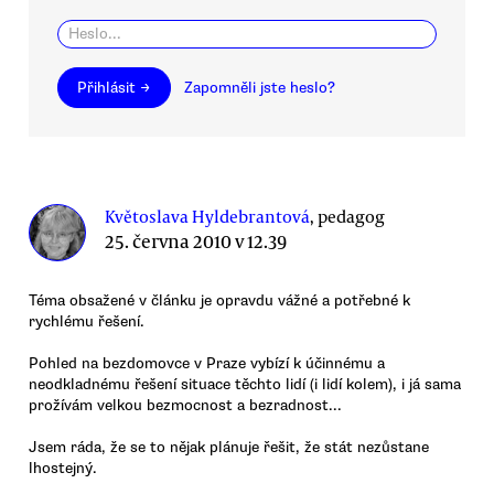
Přihlásit →
Zapomněli jste heslo?
Květoslava Hyldebrantová
, pedagog
25. června 2010 v 12.39
Téma obsažené v článku je opravdu vážné a potřebné k
rychlému řešení.
Pohled na bezdomovce v Praze vybízí k účinnému a
neodkladnému řešení situace těchto lidí (i lidí kolem), i já sama
prožívám velkou bezmocnost a bezradnost...
Jsem ráda, že se to nějak plánuje řešit, že stát nezůstane
lhostejný.