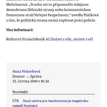
Melicharová. „Trochu mi to připomnělo údajnou
domobranu Dělnické strany nebo komunistickou
Pomocnou stráž Veřejné bezpečnosti,“ uvedla Ptáčková
s tím, že politická strana nemá suplovat práci policie.
Více informací:
Kulturní čtrnáctideník A2
Zmizet z ulic, zmizet z očí
Anna Voňavková
Domov
→
Zpráva
25. června 2010 v 10.34
Související
ČTK
Osud centra pro bezdomovce je magistrátu
nejspíš lhostejný