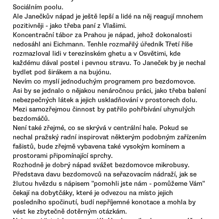
Sociálním poolu.
Ale Janečkův nápad je ještě lepší a lidé na něj reagují mnohem
pozitivněji - jako třeba paní z Vlašimi.
Koncentrační tábor za Prahou je nápad, jehož dokonalosti
nedosáhl ani Eichmann. Tenhle rozmařilý úředník Třetí říše
rozmazloval lidi v terezínském ghetu a v Osvětimi, kde
každému dával postel i pevnou stravu. To Janeček by je nechal
bydlet pod širákem a na bujónu.
Nevím co myslí jednoduchým programem pro bezdomovce.
Asi by se jednalo o nějakou nenáročnou práci, jako třeba balení
nebezpečných látek a jejich uskladňování v prostorech dolu.
Mezi samozřejmou činnost by patřilo pohřbívání uhynulých
bezdomáčů.
Není také zřejmé, co se skrývá v centrální hale. Pokud se
nechal pražský radní inspirovat některým podobným zařízením
fašistů, bude zřejmě vybavena také vysokým komínem a
prostorami připomínající sprchy.
Rozhodně je dobrý nápad svážet bezdomovce mikrobusy.
Představa davu bezdomovců na seřazovacím nádraží, jak se
žlutou hvězdu s nápisem "pomohli jste nám - pomůžeme Vám"
čekají na dobytčáky, které je odvezou na místo jejich
posledního spočinutí, budí nepříjemné konotace a mohla by
vést ke zbytečně dotěrným otázkám.