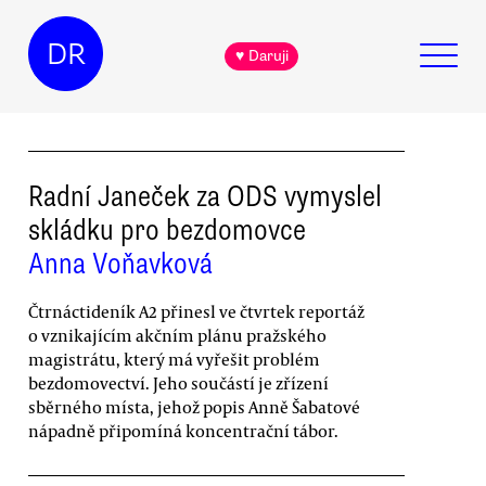
DR
♥ Daruji
Radní Janeček za ODS vymyslel
skládku pro bezdomovce
Anna Voňavková
Čtrnáctideník A2 přinesl ve čtvrtek reportáž
o vznikajícím akčním plánu pražského
magistrátu, který má vyřešit problém
bezdomovectví. Jeho součástí je zřízení
sběrného místa, jehož popis Anně Šabatové
nápadně připomíná koncentrační tábor.