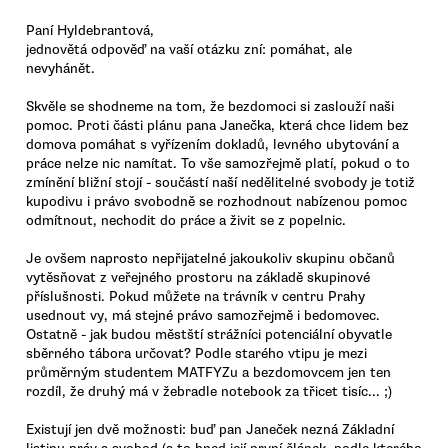
Paní Hyldebrantová,
jednovětá odpověď na vaší otázku zní: pomáhat, ale
nevyhánět.
Skvěle se shodneme na tom, že bezdomoci si zaslouží naši
pomoc. Proti části plánu pana Janečka, která chce lidem bez
domova pomáhat s vyřízením dokladů, levného ubytování a
práce nelze nic namítat. To vše samozřejmě platí, pokud o to
zmínění bližní stojí - součástí naší nedělitelné svobody je totiž
kupodivu i právo svobodně se rozhodnout nabízenou pomoc
odmítnout, nechodit do práce a živit se z popelnic.
Je ovšem naprosto nepřijatelné jakoukoliv skupinu občanů
vytěsňovat z veřejného prostoru na základě skupinové
příslušnosti. Pokud můžete na trávník v centru Prahy
usednout vy, má stejné právo samozřejmě i bedomovec.
Ostatně - jak budou městští strážníci potenciální obyvatle
sběrného tábora určovat? Podle starého vtipu je mezi
průměrným studentem MATFYZu a bezdomovcem jen ten
rozdíl, že druhý má v žebradle notebook za třicet tisíc... ;)
Existují jen dvě možnosti: buď pan Janeček nezná Základní