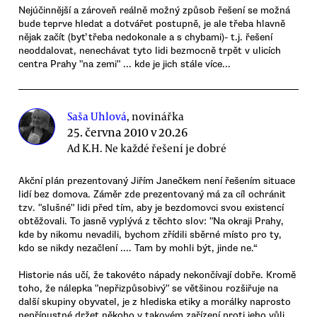
Nejúčinnější a zároveň reálně možný způsob řešení se možná
bude teprve hledat a dotvářet postupně, je ale třeba hlavně
nějak začít (byť třeba nedokonale a s chybami)- t.j. řešení
neoddalovat, nenechávat tyto lidi bezmocně trpět v ulicích
centra Prahy "na zemi" ... kde je jich stále více...
Saša Uhlová
, novinářka
25. června 2010 v 20.26
Ad K.H. Ne každé řešení je dobré
Akční plán prezentovaný Jiřím Janečkem není řešením situace
lidí bez domova. Záměr zde prezentovaný má za cíl ochránit
tzv. "slušné" lidi před tím, aby je bezdomovci svou existencí
obtěžovali. To jasně vyplývá z těchto slov: "Na okraji Prahy,
kde by nikomu nevadili, bychom zřídili sběrné místo pro ty,
kdo se nikdy nezačlení .... Tam by mohli být, jinde ne.“
Historie nás učí, že takovéto nápady nekončívají dobře. Kromě
toho, že nálepka "nepřizpůsobivý" se většinou rozšiřuje na
další skupiny obyvatel, je z hlediska etiky a morálky naprosto
nepřípustné držet někoho v takovém zařízení proti jeho vůli.