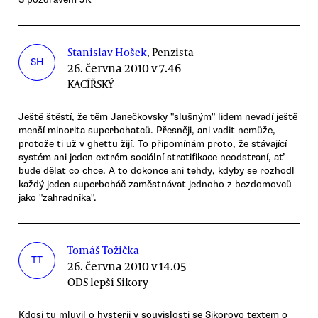
Stanislav Hošek
, Penzista
SH
26. června 2010 v 7.46
KACÍŘSKÝ
Ještě štěstí, že těm Janečkovsky "slušným" lidem nevadí ještě
menší minorita superbohatců. Přesněji, ani vadit nemůže,
protože ti už v ghettu žijí. To připomínám proto, že stávající
systém ani jeden extrém sociální stratifikace neodstraní, ať
bude dělat co chce. A to dokonce ani tehdy, kdyby se rozhodl
každý jeden superboháč zaměstnávat jednoho z bezdomovců
jako "zahradníka".
Tomáš Tožička
TT
26. června 2010 v 14.05
ODS lepší Sikory
Kdosi tu mluvil o hysterii v souvislosti se Sikorovo textem o