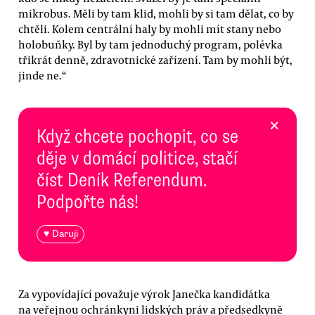
mikrobus. Měli by tam klid, mohli by si tam dělat, co by
chtěli. Kolem centrální haly by mohli mít stany nebo
holobuňky. Byl by tam jednoduchý program, polévka
třikrát denně, zdravotnické zařízení. Tam by mohli být,
jinde ne.“
×
Když chcete pochopit, co se
děje v domácí politice, stačí
číst Deník Referendum.
Podpořte nás!
♥ Daruji
Za vypovídající považuje výrok Janečka kandidátka
na veřejnou ochránkyni lidských práv a předsedkyně