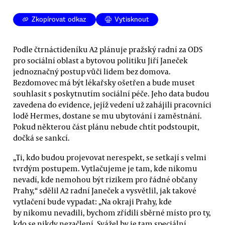
Zkopírovat odkaz
Vytisknout
Podle čtrnáctideníku A2 plánuje pražský radní za ODS
pro sociální oblast a bytovou politiku Jiří Janeček
jednoznačný postup vůči lidem bez domova.
Bezdomovec má být lékařsky ošetřen a bude muset
souhlasit s poskytnutím sociální péče. Jeho data budou
zavedena do evidence, jejíž vedení už zahájili pracovníci
lodě Hermes, dostane se mu ubytování i zaměstnání.
Pokud některou část plánu nebude chtít podstoupit,
dočká se sankcí.
„Ti, kdo budou projevovat nerespekt, se setkají s velmi
tvrdým postupem. Vytlačujeme je tam, kde nikomu
nevadí, kde nemohou být rizikem pro řádné občany
Prahy,“ sdělil A2 radní Janeček a vysvětlil, jak takové
vytlačení bude vypadat: „Na okraji Prahy, kde
by nikomu nevadili, bychom zřídili sběrné místo pro ty,
kdo se nikdy nezačlení. Svážel by je tam speciální