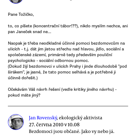
Pane Tožičko,
to, co píšete (koncentrační tábor!??), nikdo myslím nechce, ani
pan Janeček snad ne...
Naopak je třeba neodkladné účinné pomoci bezdomovcům na
ulicích - t.j. dát jim jistou střechu nad hlavou, jídlo, sociální a
společenské zázemí, primárně tedy především pouliční
psychologicko - sociální odbornou pomoc.
(Dokud žijí bezdomovci v ulicích Prahy i jinde dlouhodobě "pod
širákem", je jasné, že tato pomoc selhává a je potřebné ji
účinně dořešit.)
Očekávám Váš návrh řešení (vedle kritiky jiného návrhu) -
pokud máte jiný?
Jan Rovenský
, ekologický aktivista
27. června 2010 v 10.08
Bezdomoci jsou občané. Jako vy nebo já.