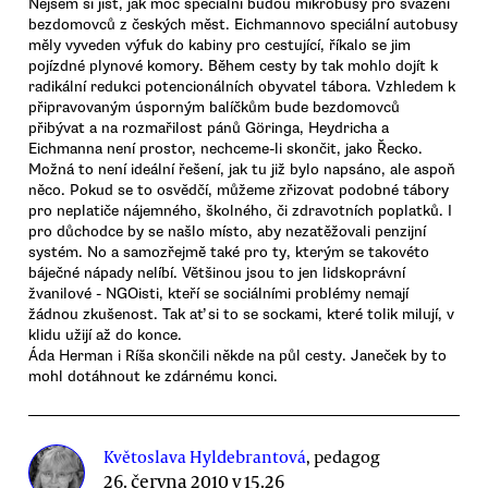
Nejsem si jist, jak moc speciální budou mikrobusy pro svážení
bezdomovců z českých měst. Eichmannovo speciální autobusy
měly vyveden výfuk do kabiny pro cestující, říkalo se jim
pojízdné plynové komory. Během cesty by tak mohlo dojít k
radikální redukci potencionálních obyvatel tábora. Vzhledem k
připravovaným úsporným balíčkům bude bezdomovců
přibývat a na rozmařilost pánů Göringa, Heydricha a
Eichmanna není prostor, nechceme-li skončit, jako Řecko.
Možná to není ideální řešení, jak tu již bylo napsáno, ale aspoň
něco. Pokud se to osvědčí, můžeme zřizovat podobné tábory
pro neplatiče nájemného, školného, či zdravotních poplatků. I
pro důchodce by se našlo místo, aby nezatěžovali penzijní
systém. No a samozřejmě také pro ty, kterým se takovéto
báječné nápady nelíbí. Většinou jsou to jen lidskoprávní
žvanilové - NGOisti, kteří se sociálními problémy nemají
žádnou zkušenost. Tak ať si to se sockami, které tolik milují, v
klidu užijí až do konce.
Áda Herman i Ríša skončili někde na půl cesty. Janeček by to
mohl dotáhnout ke zdárnému konci.
Květoslava Hyldebrantová
, pedagog
26. června 2010 v 15.26