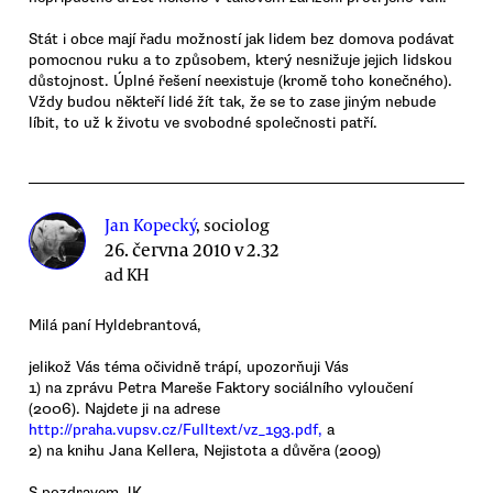
Stát i obce mají řadu možností jak lidem bez domova podávat
pomocnou ruku a to způsobem, který nesnižuje jejich lidskou
důstojnost. Úplné řešení neexistuje (kromě toho konečného).
Vždy budou někteří lidé žít tak, že se to zase jiným nebude
líbit, to už k životu ve svobodné společnosti patří.
Jan Kopecký
, sociolog
26. června 2010 v 2.32
ad KH
Milá paní Hyldebrantová,
jelikož Vás téma očividně trápí, upozorňuji Vás
1) na zprávu Petra Mareše Faktory sociálního vyloučení
(2006). Najdete ji na adrese
http://praha.vupsv.cz/Fulltext/vz_193.pdf,
a
2) na knihu Jana Kellera, Nejistota a důvěra (2009)
S pozdravem JK