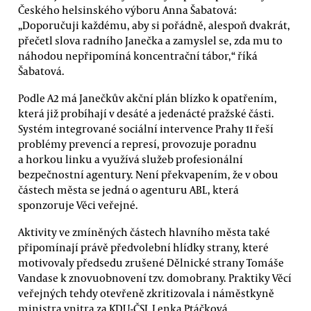
Českého helsinského výboru Anna Šabatová:
„Doporučuji každému, aby si pořádně, alespoň dvakrát,
přečetl slova radního Janečka a zamyslel se, zda mu to
náhodou nepřipomíná koncentrační tábor,“ říká
Šabatová.
Podle A2 má Janečkův akční plán blízko k opatřením,
která již probíhají v desáté a jedenácté pražské části.
Systém integrované sociální intervence Prahy 11 řeší
problémy prevencí a represí, provozuje poradnu
a horkou linku a využívá služeb profesionální
bezpečnostní agentury. Není překvapením, že v obou
částech města se jedná o agenturu ABL, která
sponzoruje Věci veřejné.
Aktivity ve zmíněných částech hlavního města také
připomínají právě předvolební hlídky strany, které
motivovaly předsedu zrušené Dělnické strany Tomáše
Vandase k znovuobnovení tzv. domobrany. Praktiky Věcí
veřejných tehdy otevřeně zkritizovala i náměstkyně
ministra vnitra za KDU-ČSL Lenka Ptáčková