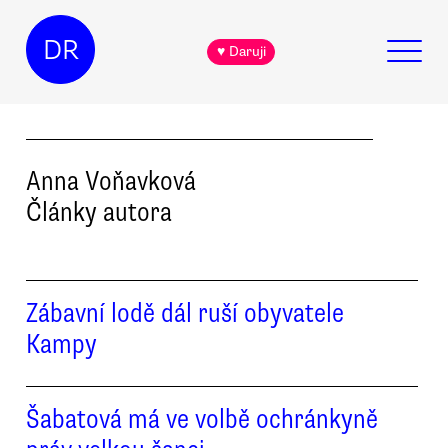
DR
♥ Daruji
Anna
Voňavková
Články autora
Zábavní lodě dál ruší obyvatele
Kampy
Šabatová má ve volbě ochránkyně