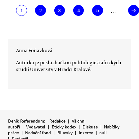
→
. . .
1
2
3
4
5
Anna Voňavková
Autorka je posluchačkou politologie a afrických
studií Univerzity v Hradci Králové.
Deník Referendum:
Redakce
|
Všichni
autoři
|
Vydavatel
|
Etický kodex
|
Diskuse
|
Nabídky
práce
|
Nadační fond
|
Bluesky
|
Inzerce
|
null
|
Partneři