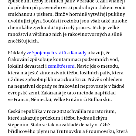
způsobům těžby fosilních paliv. V zásadě těžaři vhánějí
do předem připraveného vrtu pod silným tlakem vodu
smíchanou s pískem, čímž v hornině vytvářejí pukliny
uvolňující plyn. Součástí roztoku jsou však také mnohé
chemikálie zjednodušující celý proces. Těch je velké
množství a většina z nich je rakovinotvorných a silně
znečišťujících.
Příklady
ze Spojených států
a
Kanady
ukazují, že
frakování způsobuje kontaminaci podzemních vod,
lokální devastaci i
zemětřesení
. Navíc jde o metodu,
která má ještě zintenzivnit těžbu fosilních paliv, která
už dnes způsobují klimatickou krizi. Právě s ohledem
na negativní dopady se frakování neprovozuje v žádné
evropské zemi. Zakázaná je tato metoda například
ve Francii, Německu, Velké Británii či Bulharsku.
Česká republika v roce 2012 schválila moratorium,
které zakazuje průzkum i těžbu hydraulickým
štěpením. Stalo se tak na základě debaty o těžbě
břidlicového plynu na Trutnovsku a Broumovsku, která