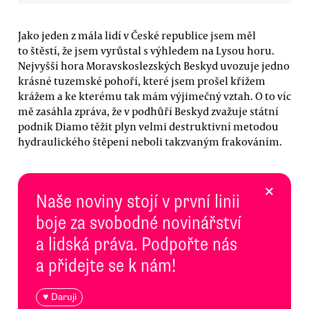
Jako jeden z mála lidí v České republice jsem měl
to štěstí, že jsem vyrůstal s výhledem na Lysou horu.
Nejvyšší hora Moravskoslezských Beskyd uvozuje jedno
krásné tuzemské pohoří, které jsem prošel křížem
krážem a ke kterému tak mám výjimečný vztah. O to víc
mě zasáhla zpráva, že v podhůří Beskyd zvažuje státní
podnik Diamo těžit plyn velmi destruktivní metodou
hydraulického štěpení neboli takzvaným frakováním.
×
Naše noviny stojí v první linii
boje za svobodné novinářství
a lidská práva. Podpořte nás
a přidejte se k nám!
♥ Daruji