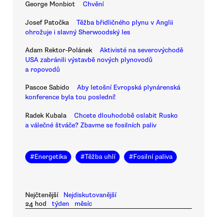
George Monbiot
Chvění
Josef Patočka
Těžba břidličného plynu v Anglii
ohrožuje i slavný Sherwoodský les
Adam Rektor-Polánek
Aktivisté na severovýchodě
USA zabránili výstavbě nových plynovodů
a ropovodů
Pascoe Sabido
Aby letošní Evropská plynárenská
konference byla tou poslední!
Radek Kubala
Chcete dlouhodobě oslabit Rusko
a válečné štváče? Zbavme se fosilních paliv
#
Energetika
#
Těžba uhlí
#
Fosilní paliva
Nejčtenější
Nejdiskutovanější
24 hod
týden
měsíc