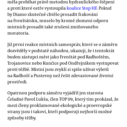
měla probíhat právě metodou hydraulického štěpení
a proti které ostře vystoupila
koalice Stop HF
. Pokud
by Diamo skutečně chtělo prosadit frakování
na Frenštátsku, muselo by kromě zlomení odporu
místních prosadit také zrušení zmiňovaného
moratoria.
Již první reakce místních samospráv, které se o záměru
dozvěděly v podstatě náhodou, ukazují, že i tentokrát
budou zástupci měst jako Frenštát pod Radhoštěm,
Trojanovice nebo Kunčice pod Ondřejníkem vystupovat
proti těžbě. Místní jsou zvyklí si spíše užívat výletů
na Radhošť a Pustevny než řešit zdevastované životní
prostředí.
Opatrnou podporu záměru vyjádřil jen starosta
Čeladné Pavol Lukša, člen TOP 09, který tím prokázal, že
mezi členy proklamovaně ekologické a proevropské
strany jsou i takoví, kteří podporují nejhorší možné
způsoby těžby.