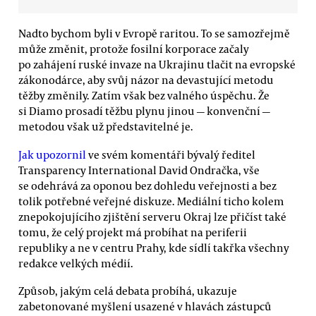
Nadto bychom byli v Evropě raritou. To se samozřejmě
může změnit, protože fosilní korporace začaly
po zahájení ruské invaze na Ukrajinu tlačit na evropské
zákonodárce, aby svůj názor na devastující metodu
těžby změnily. Zatím však bez valného úspěchu. Že
si Diamo prosadí těžbu plynu jinou — konvenční —
metodou však už představitelné je.
Jak upozornil
ve svém komentáři bývalý ředitel
Transparency International David Ondračka, vše
se odehrává za oponou bez dohledu veřejnosti a bez
tolik potřebné veřejné diskuze. Mediální ticho kolem
znepokojujícího zjištění serveru Okraj lze přičíst také
tomu, že celý projekt má probíhat na periferii
republiky a ne v centru Prahy, kde sídlí takřka všechny
redakce velkých médií.
Způsob, jakým celá debata probíhá, ukazuje
zabetonované myšlení usazené v hlavách zástupců