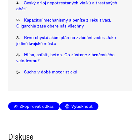
1.
Český orloj nepotrestaných viníků a trestaných
obětí
2.
Kapacitní mechanismy a peníze z rekultivací.
Oligarchie zase obere nás všechny
3.
Brno chystá akční plán na zvládání veder. Jako
jediné krajské město
4.
Hlína, asfalt, beton. Co zůstane z brněnského
velodromu?
5.
Sucho v době motoristické
Zkopírovat odkaz
Vytisknout
Diskuse