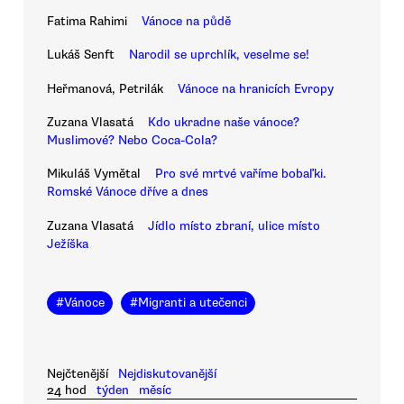
Fatima Rahimi
Vánoce na půdě
Lukáš Senft
Narodil se uprchlík, veselme se!
Heřmanová, Petrilák
Vánoce na hranicích Evropy
Zuzana Vlasatá
Kdo ukradne naše vánoce?
Muslimové? Nebo Coca-Cola?
Mikuláš Vymětal
Pro své mrtvé vaříme bobaľki.
Romské Vánoce dříve a dnes
Zuzana Vlasatá
Jídlo místo zbraní, ulice místo
Ježíška
#
Vánoce
#
Migranti a utečenci
Nejčtenější
Nejdiskutovanější
24 hod
týden
měsíc