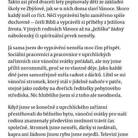
Takto asi před dvaceti lety popisovaly děti ze základní
školy ve Zbýšově, jak se u nich doma slaví Vánoce. Skoro
každý měl co říct. Něčí vyprávění bylo zaměřeno spíše
duchovně — četli Bibli a vyprávěli si příběhy z Ježíšova
života. V jiných rodinách Vánoce až na „Ježíška“ žádný
náboženský či spirituální prvek neměly.
Já sama jsem do vyprávění neměla moc čím přispět.
Sociální pracovníci a pracovnice v uprchlických
zařízeních sice vánoční svátky pořádali, ale my jsme
příliš nerozuměli, proč se to vlastně děje. Jako každé
dítě jsem samozřejmě měla radost z dárků. Líbil se mi
vánoční stromek, který stál v jídelně nahoře v patře,
stejně jako ozdoby na dveřích ředitelky pobytového
střediska. Nic hlubšího jsem si z toho ale neodnesla.
Když jsme se konečně z uprchlického zařízení
přestěhovali do běžného bytu, vánoční svátky pro naši
rodinu znamenaly především možnost trávit čas
společně. Stromek jsme neměli, dárky si nedávali,
kapra ani žádnou jinou rybu jsme nejedli. Televizi jsme