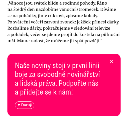
„Vánoce jsou svátek klidu a rodinné pohody. Ráno
na Štědrý den nazdobíme vánoční stromeček. Díváme
se na pohádky, jíme cukroví, zpíváme koledy.
Po sváteční večeři zazvoní zvonek: Ježíšek přinesl dárky.
Rozbalíme dárky, pokračujeme v sledování televize
a pohádek, večer se jdeme projít do kostela na půlnoční
mši. Máme radost, že můžeme jít spát později.“
×
Naše noviny stojí v první linii
boje za svobodné novinářství
a lidská práva. Podpořte nás
a přidejte se k nám!
♥ Daruji