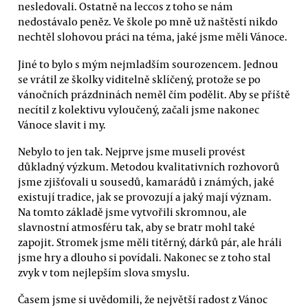
nesledovali. Ostatně na leccos z toho se nám
nedostávalo peněz. Ve škole po mně už naštěstí nikdo
nechtěl slohovou práci na téma, jaké jsme měli Vánoce.
Jiné to bylo s mým nejmladším sourozencem. Jednou
se vrátil ze školky viditelně sklíčený, protože se po
vánočních prázdninách neměl čím podělit. Aby se příště
necítil z kolektivu vyloučený, začali jsme nakonec
Vánoce slavit i my.
Nebylo to jen tak. Nejprve jsme museli provést
důkladný výzkum. Metodou kvalitativních rozhovorů
jsme zjišťovali u sousedů, kamarádů i známých, jaké
existují tradice, jak se provozují a jaký mají význam.
Na tomto základě jsme vytvořili skromnou, ale
slavnostní atmosféru tak, aby se bratr mohl také
zapojit. Stromek jsme měli titěrný, dárků pár, ale hráli
jsme hry a dlouho si povídali. Nakonec se z toho stal
zvyk v tom nejlepším slova smyslu.
Časem jsme si uvědomili, že největší radost z Vánoc