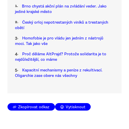
1.
Brno chystá akční plán na zvládání veder. Jako
jediné krajské město
2.
Český orloj nepotrestaných viníků a trestaných
obětí
3.
Homofobie je pro vládu jen jedním z nástrojů
moci. Tak jako vše
4.
Proč děláme AltPrajd? Protože solidarita je to
nejdůležitější, co máme
5.
Kapacitní mechanismy a peníze z rekultivací.
Oligarchie zase obere nás všechny
Zkopírovat odkaz
Vytisknout