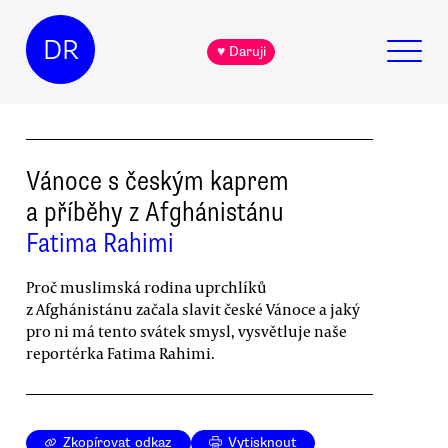
DR
♥ Daruji
Vánoce s českým kaprem
a příběhy z Afghánistánu
Fatima Rahimi
Proč muslimská rodina uprchlíků
z Afghánistánu začala slavit české Vánoce a jaký
pro ni má tento svátek smysl, vysvětluje naše
reportérka Fatima Rahimi.
Zkopírovat odkaz
Vytisknout