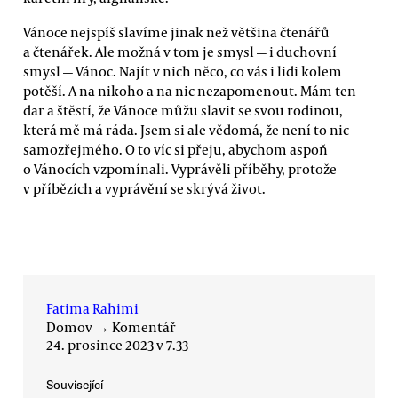
Vánoce nejspíš slavíme jinak než většina čtenářů
a čtenářek. Ale možná v tom je smysl — i duchovní
smysl — Vánoc. Najít v nich něco, co vás i lidi kolem
potěší. A na nikoho a na nic nezapomenout. Mám ten
dar a štěstí, že Vánoce můžu slavit se svou rodinou,
která mě má ráda. Jsem si ale vědomá, že není to nic
samozřejmého. O to víc si přeju, abychom aspoň
o Vánocích vzpomínali. Vyprávěli příběhy, protože
v příbězích a vyprávění se skrývá život.
Fatima Rahimi
Domov
→
Komentář
24. prosince 2023 v 7.33
Související