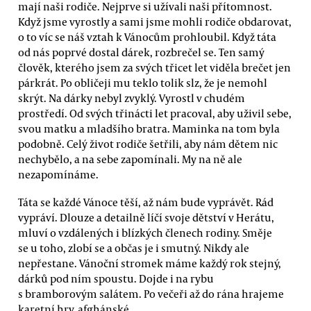
mají naši rodiče. Nejprve si užívali naši přítomnost.
Když jsme vyrostly a sami jsme mohli rodiče obdarovat,
o to víc se náš vztah k Vánocům prohloubil. Když táta
od nás poprvé dostal dárek, rozbrečel se. Ten samý
člověk, kterého jsem za svých třicet let viděla brečet jen
párkrát. Po obličeji mu teklo tolik slz, že je nemohl
skrýt. Na dárky nebyl zvyklý. Vyrostl v chudém
prostředí. Od svých třinácti let pracoval, aby uživil sebe,
svou matku a mladšího bratra. Maminka na tom byla
podobně. Celý život rodiče šetřili, aby nám dětem nic
nechybělo, a na sebe zapomínali. My na ně ale
nezapomínáme.
Táta se každé Vánoce těší, až nám bude vyprávět. Rád
vypráví. Dlouze a detailně líčí svoje dětství v Herátu,
mluví o vzdálených i blízkých členech rodiny. Směje
se u toho, zlobí se a občas je i smutný. Nikdy ale
nepřestane. Vánoční stromek máme každý rok stejný,
dárků pod ním spoustu. Dojde i na rybu
s bramborovým salátem. Po večeři až do rána hrajeme
karetní hry, afghánské.