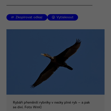
Zkopírovat odkaz
Vytisknout
Rybáři přeměnili rybníky v necky plné ryb — a pak
se diví. Foto WmC