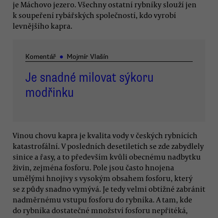
je Máchovo jezero. Všechny ostatní rybníky slouží jen
k soupeření rybářských společností, kdo vyrobí
levnějšího kapra.
Komentář
●
Mojmír Vlašín
Je snadné milovat sýkoru
modřinku
Vinou chovu kapra je kvalita vody v českých rybnících
katastrofální. V posledních desetiletích se zde zabydlely
sinice a řasy, a to především kvůli obecnému nadbytku
živin, zejména fosforu. Pole jsou často hnojena
umělými hnojivy s vysokým obsahem fosforu, který
se z půdy snadno vymývá. Je tedy velmi obtížné zabránit
nadměrnému vstupu fosforu do rybníka. A tam, kde
do rybníka dostatečné množství fosforu nepřitéká,