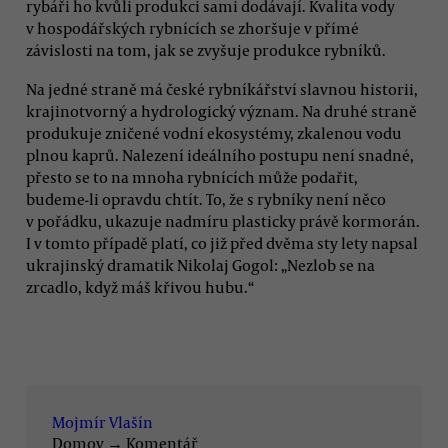
rybáři ho kvůli produkci sami dodávají. Kvalita vody
v hospodářských rybnících se zhoršuje v přímé
závislosti na tom, jak se zvyšuje produkce rybníků.
Na jedné straně má české rybníkářství slavnou historii,
krajinotvorný a hydrologický význam. Na druhé straně
produkuje zničené vodní ekosystémy, zkalenou vodu
plnou kaprů. Nalezení ideálního postupu není snadné,
přesto se to na mnoha rybnících může podařit,
budeme-li opravdu chtít. To, že s rybníky není něco
v pořádku, ukazuje nadmíru plasticky právě kormorán.
I v tomto případě platí, co již před dvěma sty lety napsal
ukrajinský dramatik Nikolaj Gogol: „Nezlob se na
zrcadlo, když máš křivou hubu.“
Mojmír Vlašín
Domov
→
Komentář