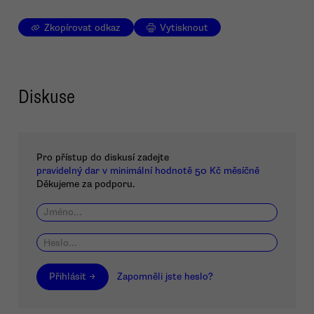
Zkopírovat odkaz
Vytisknout
Diskuse
Pro přístup do diskusí zadejte
pravidelný dar v minimální hodnotě 50 Kč měsíčně
Děkujeme za podporu.
Přihlásit →
Zapomněli jste heslo?