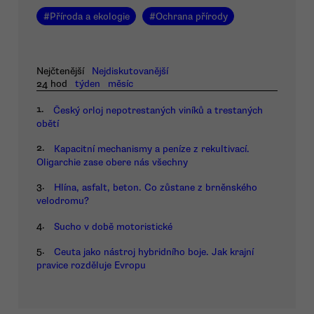
#
Příroda a ekologie
#
Ochrana přírody
Nejčtenější
Nejdiskutovanější
24 hod
týden
měsíc
1.
Český orloj nepotrestaných viníků a trestaných
obětí
2.
Kapacitní mechanismy a peníze z rekultivací.
Oligarchie zase obere nás všechny
3.
Hlína, asfalt, beton. Co zůstane z brněnského
velodromu?
4.
Sucho v době motoristické
5.
Ceuta jako nástroj hybridního boje. Jak krajní
pravice rozděluje Evropu