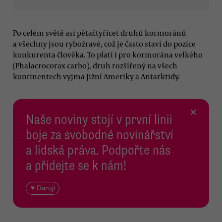
Po celém světě asi pětačtyřicet druhů kormoránů
a všechny jsou rybožravé, což je často staví do pozice
konkurenta člověka. To platí i pro kormorána velkého
(Phalacrocorax carbo), druh rozšířený na všech
kontinentech vyjma Jižní Ameriky a Antarktidy.
×
Naše noviny stojí v první linii
boje za svobodné novinářství
a lidská práva. Podpořte nás
a přidejte se k nám!
♥ Daruji