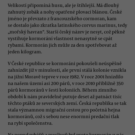
Velikostí připomíná husu, ale je štíhlejší. Má dlouhý
zahnutý zobák a nohy opatřené plovací blánou. České
jméno je převzato z francouzského cormoran, kam
se dostalo jako zkratka latinského corvus marinus, tedy
„mořský havran“. Starší český název je nesyt, což pěkně
vystihuje kormorání vlastnost nenasytně se cpát
rybami. Kormorán jich může za den spotřebovat až
jeden kilogram.
V České republice se kormoráni pokoušeli neúspěšně
zahnízdit již v minulosti, ale první stálá kolonie vznikla
na jižní Moravě teprve v roce 1982. V roce 2001 hnízdilo
na našem území asi 200 párů, v roce 2010 přibližně 350
párů kormoránů v šesti koloniích. Během zimního
období k nám pravidelně putuje deset až patnáct tisíc
těchto ptáků ze severských zemí. Česká republika se tak
stala významnou migrační cestou pro početná hejna
kormoránů, což s sebou nese enormní predační tlak
na rybí společenstva.
Na popud rybářů a myslivců byl proto kormorán u nás