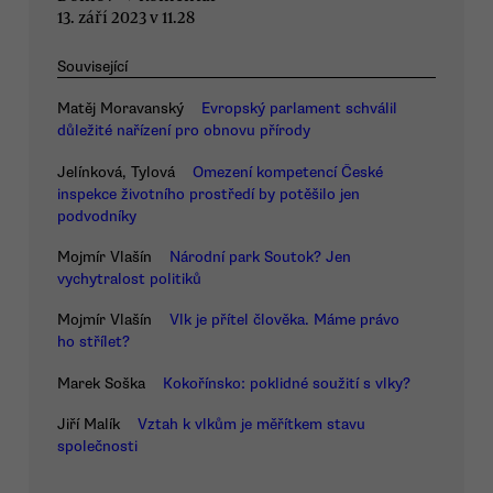
13. září 2023 v 11.28
Související
Matěj Moravanský
Evropský parlament schválil
důležité nařízení pro obnovu přírody
Jelínková, Tylová
Omezení kompetencí České
inspekce životního prostředí by potěšilo jen
podvodníky
Mojmír Vlašín
Národní park Soutok? Jen
vychytralost politiků
Mojmír Vlašín
Vlk je přítel člověka. Máme právo
ho střílet?
Marek Soška
Kokořínsko: poklidné soužití s vlky?
Jiří Malík
Vztah k vlkům je měřítkem stavu
společnosti