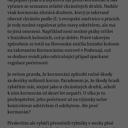
vyřazen ze seznamu zvláště chráněných druhů. Nadále
však kormorán zůstává druhem, který je takzvaně
obecně chráněn podle čl. 5 evropské směrnice o ptácích.
Je tedy možné regulovat jeho stavy odstřelem, ale má
to jistá omezení. Například není možné ptáky střílet
v hnízdních koloniích, což je dobře. Právě takovým
způsobem se totiž na Slovensku zničila hnízdní kolonie
na takzvaném Kormoráním ostrově v Podunají, což
se dodnes uvádí jako odstrašující případ zpackané
regulace početnosti.
Je ovšem pravda, že kormoráni způsobí ročně škody
za desítky milionů korun. Paradoxem je, že škody hradí
rybářům stát, stejně jako u chráněných druhů, ačkoli
k nim kormorán už deset let nepatří. U vlka je to
pochopitelné, jeho početnost až na výjimky nelze
kontrolovat odstřelem či odchytem. Ale proč
kormorán?
Především ale rybáři přeměnili rybníky v necky plné