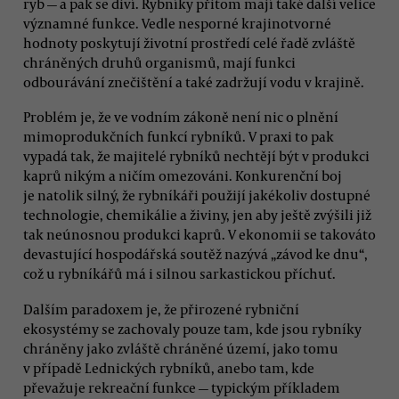
ryb — a pak se diví. Rybníky přitom mají také další velice
významné funkce. Vedle nesporné krajinotvorné
hodnoty poskytují životní prostředí celé řadě zvláště
chráněných druhů organismů, mají funkci
odbourávání znečištění a také zadržují vodu v krajině.
Problém je, že ve vodním zákoně není nic o plnění
mimoprodukčních funkcí rybníků. V praxi to pak
vypadá tak, že majitelé rybníků nechtějí být v produkci
kaprů nikým a ničím omezováni. Konkurenční boj
je natolik silný, že rybníkáři použijí jakékoliv dostupné
technologie, chemikálie a živiny, jen aby ještě zvýšili již
tak neúnosnou produkci kaprů. V ekonomii se takováto
devastující hospodářská soutěž nazývá „závod ke dnu“,
což u rybníkářů má i silnou sarkastickou příchuť.
Dalším paradoxem je, že přirozené rybniční
ekosystémy se zachovaly pouze tam, kde jsou rybníky
chráněny jako zvláště chráněné území, jako tomu
v případě Lednických rybníků, anebo tam, kde
převažuje rekreační funkce — typickým příkladem