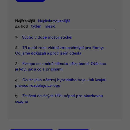
Nejčtenější
Nejdiskutovanější
24 hod
týden
měsíc
1.
Sucho v době motoristické
2.
Tři a půl roku vládní zmocněnkyní pro Romy:
Co jsme dokázali a proč jsem odešla
3.
Evropa se změně klimatu přizpůsobí. Otázkou
je kdy, jak a co s příčinami
4.
Ceuta jako nástroj hybridního boje. Jak krajní
pravice rozděluje Evropu
5.
Zrušení devátých tříd: nápad pro okurkovou
sezónu