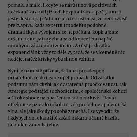
pomalu a málo. I kdyby se nárůst nově pozitivních
nečekaně zastavil již teď, hospitalizace a počty úmrtí
ještě dostoupají. Situace je o to tristnější, že není zvlášť
překvapivá. Řada expertů i modelů s podobně
dramatickým vývojem sice nepočítala, kopírujeme
ovšem trend patrný zhruba od konce léta napříč
mnohými západními zeměmi. A růst je zkrátka
exponenciální: vždy to déle vypadá, že se víceméně nic
neděje, načež křivky vybuchnou vzhůru.
Nyní je namístě přiznat, že šanci pro alespoň
přijatelnou reakci jsme opět propásli. Od začátku
podzimu nám chybí jak dostatečná proočkovanost, tak
strategie počítající se zhoršením, o společenské kohezi
a široké shodě na opatřeních ani nemluvě. Hlavní
otázkou se již stalo nikoli to, zda proběhne epidemická
vlna, ale jaké škody po sobě zanechá. Lze vyvodit, že
i kdybychom okamžitě začali nákazu účinně brzdit,
nebudou zanedbatelné.