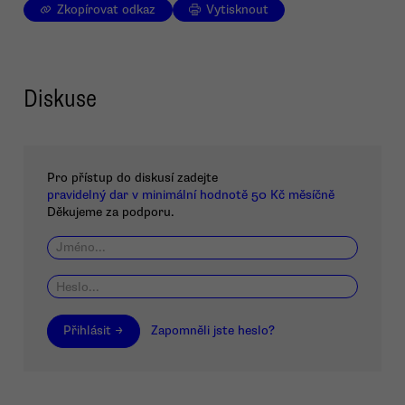
Zkopírovat odkaz
Vytisknout
Diskuse
Pro přístup do diskusí zadejte
pravidelný dar v minimální hodnotě 50 Kč měsíčně
Děkujeme za podporu.
Přihlásit →
Zapomněli jste heslo?