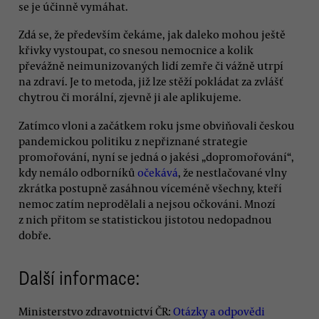
se je účinně vymáhat.
Zdá se, že především čekáme, jak daleko mohou ještě
křivky vystoupat, co snesou nemocnice a kolik
převážně neimunizovaných lidí zemře či vážně utrpí
na zdraví. Je to metoda, již lze stěží pokládat za zvlášť
chytrou či morální, zjevně ji ale aplikujeme.
Zatímco vloni a začátkem roku jsme obviňovali českou
pandemickou politiku z nepřiznané strategie
promořování, nyní se jedná o jakési „dopromořování“,
kdy nemálo odborníků
očekává
, že nestlačované vlny
zkrátka postupně zasáhnou víceméně všechny, kteří
nemoc zatím neprodělali a nejsou očkováni. Mnozí
z nich přitom se statistickou jistotou nedopadnou
dobře.
Další informace:
Ministerstvo zdravotnictví ČR:
Otázky a odpovědi