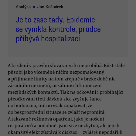
Analýza
●
Jan Kašpárek
Je to zase tady. Epidemie
se vymkla kontrole, prudce
přibývá hospitalizací
A brždění v pravém slova smyslu neprobíhá. Růst stále
působí jako víceméně ničím nezpomalovaný
a přijímané limity na tom zřejmě v brzké době nic
zásadního nezmění, nesáhnou-li k omezení
mezilidských kontaktů. Tlak na očkování i probíhající
přeočkování třetí dávkou sice zvyšuje šance
do budoucna, nutno však zopakovat, že
do bezprostřední situace se zvlášť nepromítá.
A takzvaně režimová opatření, jako je nošení
respirátorů a podobně, jsou sice nezbytná, ale jejich
okamžitý efekt zůstává k diskusi — zvláště nepodaří-li