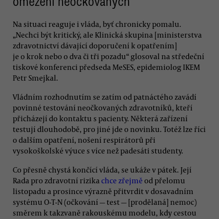
omezení neočkovaných
Na situaci reaguje i vláda, byť chronicky pomalu.
„Nechci být kritický, ale Klinická skupina [ministerstva
zdravotnictví dávající doporučení k opatřením]
je o krok nebo o dva či tři pozadu“ glosoval na středeční
tiskové konferenci předseda MeSES, epidemiolog IKEM
Petr Smejkal.
Vládním rozhodnutím se zatím od patnáctého zavádí
povinné testování neočkovaných zdravotníků, kteří
přicházejí do kontaktu s pacienty. Některá zařízení
testují dlouhodobě, pro jiné jde o novinku. Totéž lze říci
o dalším opatření, nošení respirátorů při
vysokoškolské výuce s více než padesáti studenty.
Co přesně chystá končící vláda, se ukáže v pátek. Její
Rada pro zdravotní rizika
chce zřejmě
od přelomu
listopadu a prosince výrazně přitvrdit v dosavadním
systému O-T-N (očkování — test — [prodělaná] nemoc)
směrem k takzvaně rakouskému modelu, kdy cestou