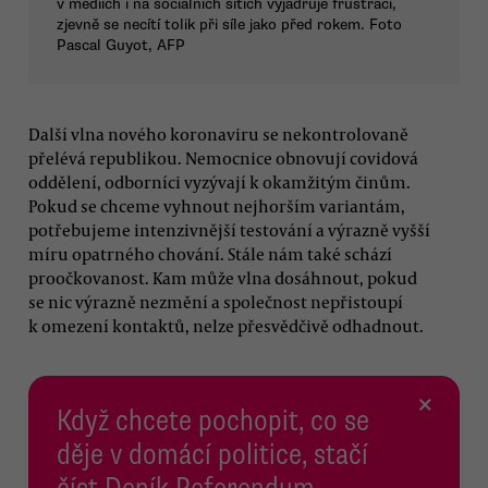
v médiích i na sociálních sítích vyjadřuje frustraci,
zjevně se necítí tolik při síle jako před rokem. Foto
Pascal Guyot, AFP
Další vlna nového koronaviru se nekontrolovaně
přelévá republikou. Nemocnice obnovují covidová
oddělení, odborníci vyzývají k okamžitým činům.
Pokud se chceme vyhnout nejhorším variantám,
potřebujeme intenzivnější testování a výrazně vyšší
míru opatrného chování. Stále nám také schází
proočkovanost. Kam může vlna dosáhnout, pokud
se nic výrazně nezmění a společnost nepřistoupí
k omezení kontaktů, nelze přesvědčivě odhadnout.
×
Když chcete pochopit, co se
děje v domácí politice, stačí
číst Deník Referendum.