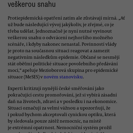
veškerou snahu
Protiepidemická opatření zatím ale zůstávají mírná. „Ať
už bude následující vývoj jakýkoliv, je zřejmé, co je
třeba udělat. Jednoznačně je nyní nutné vyvinout
veškerou snahu o odvrácení nejhoršího možného
scénáře, i kdyby nakonec nenastal. Povinností vlády
je proto na současnou situaci reagovat a zamezit
negativním následkům epidemie. Občané se nesmějí
stát oběťmi politické situace povolebního předávání
moci,“ apeluje Mezioborová skupina pro epidemické
situace (MeSES) v
novém stanovisku
.
Experti kritizují nynější české směřování jako
pokračující cestu promořování, jež si vybírá zásadní
daň na životech, zdraví a v posledku i na ekonomice.
Situaci označují za velmi vážnou a upozorňují, že
i pokud bychom akceptovali cynickou optiku, která
by sledovala pouze zátěž nemocnic, na místě
je extrémní opatrnost. Nemocniční systém prožil