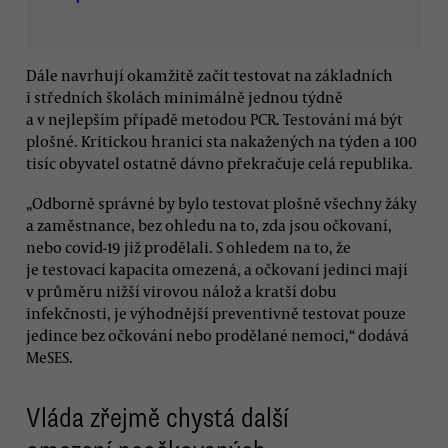
Dále navrhují okamžitě začít testovat na základních
i středních školách minimálně jednou týdně
a v nejlepším případě metodou PCR. Testování má být
plošné. Kritickou hranici sta nakažených na týden a 100
tisíc obyvatel ostatně dávno překračuje celá republika.
„Odborně správné by bylo testovat plošně všechny žáky
a zaměstnance, bez ohledu na to, zda jsou očkovaní,
nebo covid-19 již prodělali. S ohledem na to, že
je testovací kapacita omezená, a očkovaní jedinci mají
v průměru nižší virovou nálož a kratší dobu
infekčnosti, je výhodnější preventivně testovat pouze
jedince bez očkování nebo prodělané nemoci,“ dodává
MeSES.
Vláda zřejmě chystá další