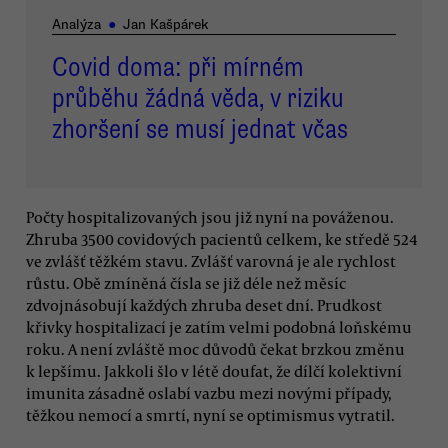
Analýza
●
Jan Kašpárek
Covid doma: při mírném
průběhu žádná věda, v riziku
zhoršení se musí jednat včas
Počty hospitalizovaných jsou již nyní na pováženou.
Zhruba 3500 covidových pacientů celkem, ke středě 524
ve zvlášť těžkém stavu. Zvlášť varovná je ale rychlost
růstu. Obě zmíněná čísla se již déle než měsíc
zdvojnásobují každých zhruba deset dní. Prudkost
křivky hospitalizací je zatím velmi podobná loňskému
roku. A není zvláště moc důvodů čekat brzkou změnu
k lepšímu. Jakkoli šlo v létě doufat, že dílčí kolektivní
imunita zásadně oslabí vazbu mezi novými případy,
těžkou nemocí a smrtí, nyní se optimismus vytratil.