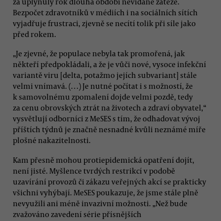
za uplynulý rok dlouhá období nevídané zátěže.
Bezpočet zdravotníků v médiích i na sociálních sítích
vyjadřuje frustraci, zjevně se necítí tolik při síle jako
před rokem.
„Je zjevné, že populace nebyla tak promořená, jak
někteří předpokládali, a že je vůči nové, vysoce infekční
variantě viru [delta, potažmo jejích subvariant] stále
velmi vnímavá. (…) Je nutné počítat i s možností, že
k samovolnému zpomalení dojde velmi pozdě, tedy
za cenu obrovských ztrát na životech a zdraví obyvatel,“
vysvětlují odborníci z MeSES s tím, že odhadovat vývoj
příštích týdnů je značně nesnadné kvůli neznámé míře
plošné nakazitelnosti.
Kam přesně mohou protiepidemická opatření dojít,
není jisté. Myšlence tvrdých restrikcí v podobě
uzavírání provozů či zákazu veřejných akcí se prakticky
všichni vyhýbají. MeSES poukazuje, že jsme stále plně
nevyužili ani méně invazivní možnosti. „Než bude
zvažováno zavedení série přísnějších