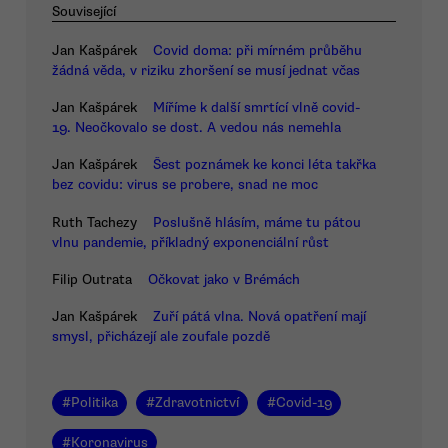
Související
Jan Kašpárek
Covid doma: při mírném průběhu
žádná věda, v riziku zhoršení se musí jednat včas
Jan Kašpárek
Míříme k další smrtící vlně covid-
19. Neočkovalo se dost. A vedou nás nemehla
Jan Kašpárek
Šest poznámek ke konci léta takřka
bez covidu: virus se probere, snad ne moc
Ruth Tachezy
Poslušně hlásím, máme tu pátou
vlnu pandemie, příkladný exponenciální růst
Filip Outrata
Očkovat jako v Brémách
Jan Kašpárek
Zuří pátá vlna. Nová opatření mají
smysl, přicházejí ale zoufale pozdě
#
Politika
#
Zdravotnictví
#
Covid-19
#
Koronavirus