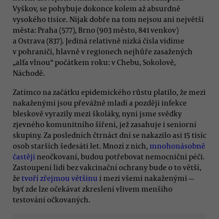
Vyškov, se pohybuje dokonce kolem až absurdně
vysokého tisíce. Nijak dobře na tom nejsou ani největší
města: Praha (577), Brno (903 město, 841 venkov)
a Ostrava (837). Jediná relativně nízká čísla vidíme
v pohraničí, hlavně v regionech nejhůře zasažených
„alfa vlnou“ počátkem roku: v Chebu, Sokolově,
Náchodě.
Zatímco na začátku epidemického růstu platilo, že mezi
nakaženými jsou převážně mladí a později infekce
bleskově vyrazily mezi školáky, nyní jsme svědky
zjevného komunitního šíření, jež zasahuje i seniorní
skupiny. Za posledních čtrnáct dní se nakazilo asi 15 tisíc
osob starších šedesáti let. Mnozí z nich,
mnohonásobně
častěji
neočkovaní, budou potřebovat nemocniční péči.
Zastoupení lidí bez vakcinační ochrany bude o to větší,
že
tvoří zřejmou většinu
i mezi všemi nakaženými —
byť zde lze očekávat zkreslení vlivem menšího
testování očkovaných.