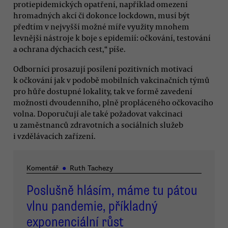
protiepidemických opatření, například omezení
hromadných akcí či dokonce lockdown, musí být
předtím v nejvyšší možné míře využity mnohem
levnější nástroje k boje s epidemií: očkování, testování
a ochrana dýchacích cest,“ píše.
Odborníci prosazují posílení pozitivních motivací
k očkování jak v podobě mobilních vakcinačních týmů
pro hůře dostupné lokality, tak ve formě zavedení
možnosti dvoudenního, plně propláceného očkovacího
volna. Doporučují ale také požadovat vakcinaci
u zaměstnanců zdravotních a sociálních služeb
i vzdělávacích zařízení.
Komentář
●
Ruth Tachezy
Poslušně hlásím, máme tu pátou
vlnu pandemie, příkladný
exponenciální růst