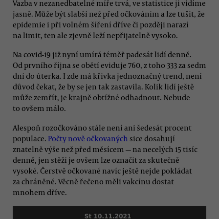
Vazba v nezanedbatelné míře trvá, ve statistice ji vidíme
jasně. Může být slabší než před očkováním a lze tušit, že
epidemie i při volném šíření dříve či později narazí
na limit, ten ale zjevně leží nepřijatelně vysoko.
Na covid-19 již nyní umírá téměř padesát lidí denně.
Od prvního října se obětí eviduje 760, z toho 333 za sedm
dní do úterka. I zde má křivka jednoznačný trend, není
důvod čekat, že by se jen tak zastavila. Kolik lidí ještě
může zemřít, je krajně obtížné odhadnout. Nebude
to ovšem málo.
Alespoň rozočkováno stále není ani šedesát procent
populace.
Počty nově očkovaných
sice dosahují
znatelně výše než před měsícem — na necelých 15 tisíc
denně, jen stěží je ovšem lze označit za skutečně
vysoké. Čerstvě očkované navíc ještě nejde pokládat
za chráněné. Věcně řečeno měli vakcínu dostat
mnohem dříve.