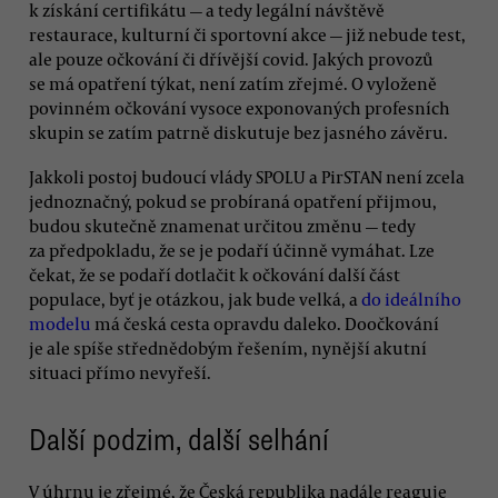
k získání certifikátu — a tedy legální návštěvě
restaurace, kulturní či sportovní akce — již nebude test,
ale pouze očkování či dřívější covid. Jakých provozů
se má opatření týkat, není zatím zřejmé. O vyloženě
povinném očkování vysoce exponovaných profesních
skupin se zatím patrně diskutuje bez jasného závěru.
Jakkoli postoj budoucí vlády SPOLU a PirSTAN není zcela
jednoznačný, pokud se probíraná opatření přijmou,
budou skutečně znamenat určitou změnu — tedy
za předpokladu, že se je podaří účinně vymáhat. Lze
čekat, že se podaří dotlačit k očkování další část
populace, byť je otázkou, jak bude velká, a
do ideálního
modelu
má česká cesta opravdu daleko. Doočkování
je ale spíše střednědobým řešením, nynější akutní
situaci přímo nevyřeší.
Další podzim, další selhání
V úhrnu je zřejmé, že Česká republika nadále reaguje