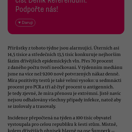
Podpořte nás!
♥ Daruji
Přírůstky z tohoto týdne jsou alarmující. Úterních asi
14,5 tisíce a středečních 13,5 tisíc konkuruje nejhorším
fázím dřívějších epidemických vln. Přes 70 procent
z daného počtu tvoří neočkovaní. V týdenním mediánu
jsme na více než 9200 nově potvrzených nákaz denně.
Míra pozitivity testů je také velmi vysoko: u sedmnácti
procent pro PCR a tří až čtyř procent u antigenních.
Je tedy zjevné, že míra přenosu je extrémní. Jistě navíc
nejsou odhalovány všechny případy infekce, natož aby
se izolovaly a trasovaly.
Incidence přepočtená na týden a 100 tisíc obyvatel
vystoupala pro celou republiku k šesti stům. Místně,
kolem dřívějších ohnisek hlavně na ose Šumperk —