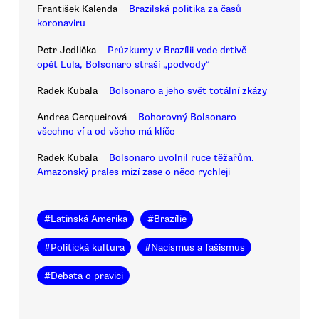
František Kalenda
Brazilská politika za časů
koronaviru
Petr Jedlička
Průzkumy v Brazílii vede drtivě
opět Lula, Bolsonaro straší „podvody“
Radek Kubala
Bolsonaro a jeho svět totální zkázy
Andrea Cerqueirová
Bohorovný Bolsonaro
všechno ví a od všeho má klíče
Radek Kubala
Bolsonaro uvolnil ruce těžařům.
Amazonský prales mizí zase o něco rychleji
#
Latinská Amerika
#
Brazílie
#
Politická kultura
#
Nacismus a fašismus
#
Debata o pravici