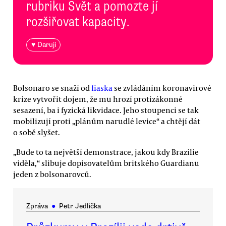
rubriku Svět a pomozte jí
rozšiřovat kapacity.
♥ Daruji
Bolsonaro se snaží od
fiaska
se zvládáním koronavirové
krize vytvořit dojem, že mu hrozí protizákonné
sesazení, ba i fyzická likvidace. Jeho stoupenci se tak
mobilizují proti „plánům narudlé levice“ a chtějí dát
o sobě slyšet.
„Bude to ta největší demonstrace, jakou kdy Brazílie
viděla,“ slibuje dopisovatelům britského Guardianu
jeden z bolsonarovců.
Zpráva
●
Petr Jedlička