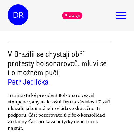
DR
♥ Daruji
V Brazílii se chystají obří
protesty bolsonarovců, mluví se
i o možném puči
Petr Jedlička
Trumpistický prezident Bolsonaro vyzval
stoupence, aby na letošní Den nezávislosti 7. září
ukázali, jakou má jeho vláda ve skutečnosti
podporu. Část pozorovatelů píše o konsolidaci
základny. Část očekává potyčky nebo i útok
na stát.