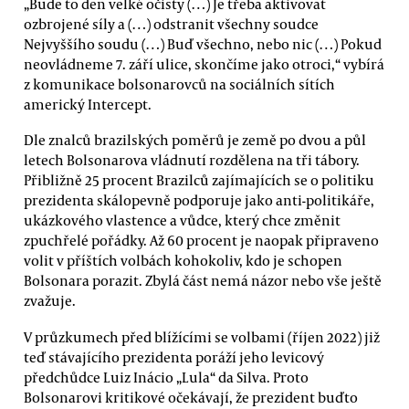
„Bude to den velké očisty (…) Je třeba aktivovat
ozbrojené síly a (…) odstranit všechny soudce
Nejvyššího soudu (…) Buď všechno, nebo nic (…) Pokud
neovládneme 7. září ulice, skončíme jako otroci,“ vybírá
z komunikace bolsonarovců na sociálních sítích
americký Intercept.
Dle znalců brazilských poměrů je země po dvou a půl
letech Bolsonarova vládnutí rozdělena na tři tábory.
Přibližně 25 procent Brazilců zajímajících se o politiku
prezidenta skálopevně podporuje jako anti-politikáře,
ukázkového vlastence a vůdce, který chce změnit
zpuchřelé pořádky. Až 60 procent je naopak připraveno
volit v příštích volbách kohokoliv, kdo je schopen
Bolsonara porazit. Zbylá část nemá názor nebo vše ještě
zvažuje.
V průzkumech před blížícími se volbami (říjen 2022) již
teď stávajícího prezidenta poráží jeho levicový
předchůdce Luiz Inácio „Lula“ da Silva. Proto
Bolsonarovi kritikové očekávají, že prezident buďto