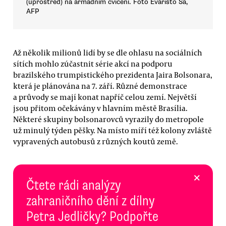
(uprostřed) na armádním cvičení. Foto Evaristo Sa,
AFP
Až několik milionů lidí by se dle ohlasu na sociálních
sítích mohlo zúčastnit série akcí na podporu
brazilského trumpistického prezidenta Jaira Bolsonara,
která je plánována na 7. září. Různé demonstrace
a průvody se mají konat napříč celou zemí. Největší
jsou přitom očekávány v hlavním městě Brasília.
Některé skupiny bolsonarovců vyrazily do metropole
už minulý týden pěšky. Na místo míří též kolony zvláště
vypravených autobusů z různých koutů země.
×
Čtete rádi analýzy
zahraničního dění z dílny
Petra Jedličky? Podpořte