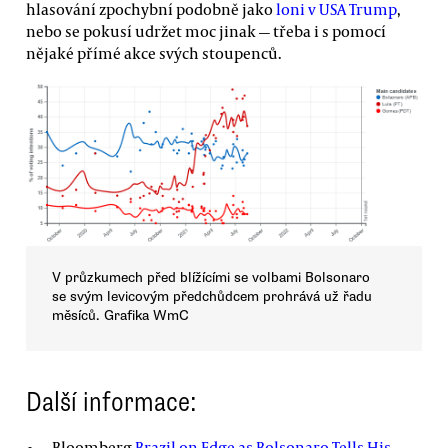
hlasování zpochybní podobně jako
loni v USA Trump
,
nebo se pokusí udržet moc jinak — třeba i s pomocí
nějaké přímé akce svých stoupenců.
V průzkumech před blížícími se volbami Bolsonaro
se svým levicovým předchůdcem prohrává už řadu
měsíců. Grafika WmC
Další informace:
Bloomberg
Brazil on Edge as Bolsonaro Tells His