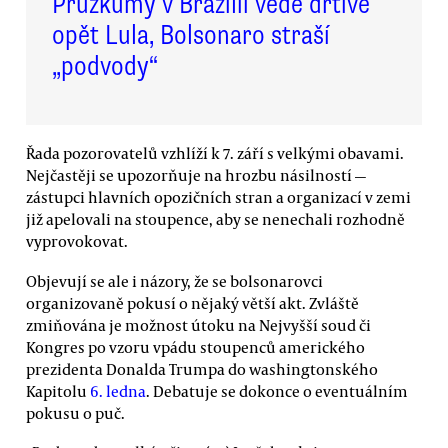
Průzkumy v Brazílii vede drtivě
opět Lula, Bolsonaro straší
„podvody“
Řada pozorovatelů vzhlíží k 7. září s velkými obavami.
Nejčastěji se upozorňuje na hrozbu násilností —
zástupci hlavních opozičních stran a organizací v zemi
již apelovali na stoupence, aby se nenechali rozhodně
vyprovokovat.
Objevují se ale i názory, že se bolsonarovci
organizovaně pokusí o nějaký větší akt. Zvláště
zmiňována je možnost útoku na Nejvyšší soud či
Kongres po vzoru vpádu stoupenců amerického
prezidenta Donalda Trumpa do washingtonského
Kapitolu
6. ledna
. Debatuje se dokonce o eventuálním
pokusu o puč.