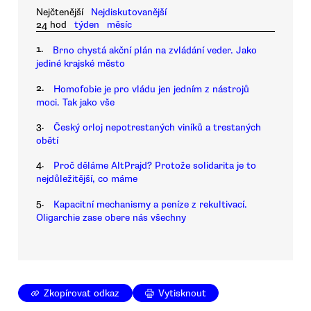
Nejčtenější
Nejdiskutovanější
24 hod
týden
měsíc
1.
Brno chystá akční plán na zvládání veder. Jako
jediné krajské město
2.
Homofobie je pro vládu jen jedním z nástrojů
moci. Tak jako vše
3.
Český orloj nepotrestaných viníků a trestaných
obětí
4.
Proč děláme AltPrajd? Protože solidarita je to
nejdůležitější, co máme
5.
Kapacitní mechanismy a peníze z rekultivací.
Oligarchie zase obere nás všechny
Zkopírovat odkaz
Vytisknout