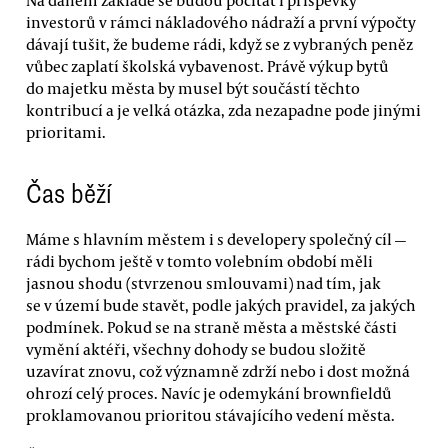
Na daném základě se budou počítat i příspěvky
investorů v rámci nákladového nádraží a první výpočty
dávají tušit, že budeme rádi, když se z vybraných peněz
vůbec zaplatí školská vybavenost. Právě výkup bytů
do majetku města by musel být součástí těchto
kontribucí a je velká otázka, zda nezapadne pode jinými
prioritami.
Čas běží
Máme s hlavním městem i s developery společný cíl —
rádi bychom ještě v tomto volebním období měli
jasnou shodu (stvrzenou smlouvami) nad tím, jak
se v území bude stavět, podle jakých pravidel, za jakých
podmínek. Pokud se na straně města a městské části
vymění aktéři, všechny dohody se budou složitě
uzavírat znovu, což významně zdrží nebo i dost možná
ohrozí celý proces. Navíc je odemykání brownfieldů
proklamovanou prioritou stávajícího vedení města.