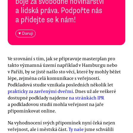
boje za svobodné novinářství
a lidská práva. Podpořte nás
a přidejte se k nám!
♥ Daruji
Ve srovnání s tím, jak se připravuje masterplan pro
takto významná území například v Hamburgu nebo
v Paříži, by se jistě našlo sto věcí, které by mohly běžet
lépe, zejména celá komunikace s veřejností.
Podkladová studie vznikala posledních několik let
prakticky za zavřenými dveřmi
. Dnes už ale veškeré
dostupné podklady najdeme
na stránkách IPR
a podkladovou studii mohla veřejnost na jaře
připomínkovat online.
Na vyhodnocení svých připomínek nyní čeká nejen
veřejnost, ale i městská část.
Ty naše
jsme schválili