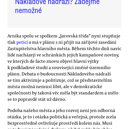
Nákladové nádraží? Žádejme
nemožné
Arnika spolu se spolkem „Jarovská třída” nyní stupňuje
tlak
peticí
a má v plánu s ní přijít na zářijové zasedání
Zastupitelstva hlavního města. Během těchto dnů navíc
lidé nacházejí ve schránkách jejich kampaňové noviny,
ve kterých de facto znovu objeví hlavní výtky
k podkladové studii a související změně územního
plánu. Debata o budoucnosti Nákladového nádraží
se tím aktivizuje a politizuje, což se představitelům
města možná nemusí líbit, ale v demokratické
společnosti by taková věc měla být standardem a mělo
se to popravdě stát už dávno.
Podoba našeho města a jeho rozvoj není jen odborná
otázka, je to i otázka politická a veřejná, protože zcela
bezprostředně ovlivňuje prostředí kolem nás. Musí