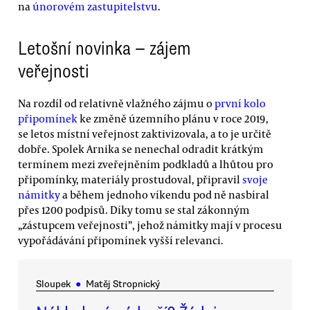
na
únorovém zastupitelstvu
.
Letošní novinka — zájem
veřejnosti
Na rozdíl od relativně vlažného zájmu o
první kolo
připomínek
ke změně územního plánu v roce 2019,
se letos místní veřejnost zaktivizovala, a to je určitě
dobře. Spolek Arnika se nenechal odradit krátkým
termínem mezi zveřejněním podkladů a lhůtou pro
připomínky, materiály prostudoval, připravil
svoje
námitky
a během jednoho víkendu pod ně nasbíral
přes 1200 podpisů. Díky tomu se stal zákonným
„zástupcem veřejnosti”, jehož námitky mají v procesu
vypořádávání připomínek vyšší relevanci.
Sloupek
●
Matěj Stropnický