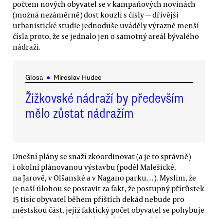
počtem nových obyvatel se v kampaňových novinách
(možná nezáměrně) dost kouzlí s čísly — dřívější
urbanistické studie jednoduše uváděly výrazně menší
čísla proto, že se jednalo jen o samotný areál bývalého
nádraží.
Glosa
●
Miroslav Hudec
Žižkovské nádraží by především
mělo zůstat nádražím
Dnešní plány se snaží zkoordinovat (a je to správně)
i okolní plánovanou výstavbu (podél Malešické,
na Jarově, v Olšanské a v Nagano parku…). Myslím, že
je naší úlohou se postavit za fakt, že postupný přírůstek
15 tisíc obyvatel během příštích dekád nebude pro
městskou část, jejíž faktický počet obyvatel se pohybuje