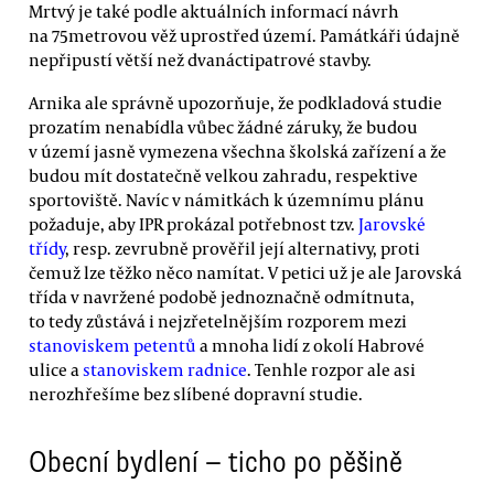
Mrtvý je také podle aktuálních informací návrh
na 75metrovou věž uprostřed území. Památkáři údajně
nepřipustí větší než dvanáctipatrové stavby.
Arnika ale správně upozorňuje, že podkladová studie
prozatím nenabídla vůbec žádné záruky, že budou
v území jasně vymezena všechna školská zařízení a že
budou mít dostatečně velkou zahradu, respektive
sportoviště. Navíc v námitkách k územnímu plánu
požaduje, aby IPR prokázal potřebnost tzv.
Jarovské
třídy
, resp. zevrubně prověřil její alternativy, proti
čemuž lze těžko něco namítat. V petici už je ale Jarovská
třída v navržené podobě jednoznačně odmítnuta,
to tedy zůstává i nejzřetelnějším rozporem mezi
stanoviskem petentů
a mnoha lidí z okolí Habrové
ulice a
stanoviskem radnice
. Tenhle rozpor ale asi
nerozhřešíme bez slíbené dopravní studie.
Obecní bydlení — ticho po pěšině