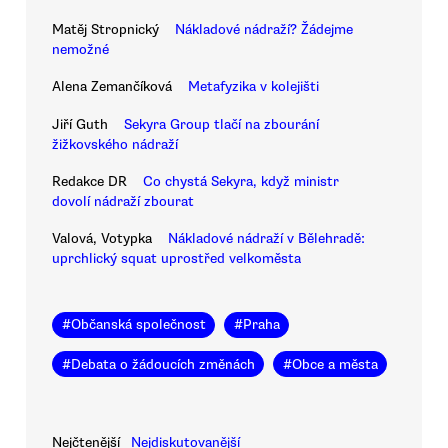
Matěj Stropnický
Nákladové nádraží? Žádejme
nemožné
Alena Zemančíková
Metafyzika v kolejišti
Jiří Guth
Sekyra Group tlačí na zbourání
žižkovského nádraží
Redakce DR
Co chystá Sekyra, když ministr
dovolí nádraží zbourat
Valová, Votypka
Nákladové nádraží v Bělehradě:
uprchlický squat uprostřed velkoměsta
#
Občanská společnost
#
Praha
#
Debata o žádoucích změnách
#
Obce a města
Nejčtenější
Nejdiskutovanější