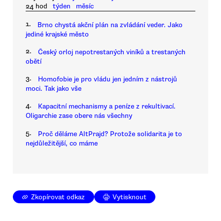
24 hod
týden
měsíc
1.
Brno chystá akční plán na zvládání veder. Jako
jediné krajské město
2.
Český orloj nepotrestaných viníků a trestaných
obětí
3.
Homofobie je pro vládu jen jedním z nástrojů
moci. Tak jako vše
4.
Kapacitní mechanismy a peníze z rekultivací.
Oligarchie zase obere nás všechny
5.
Proč děláme AltPrajd? Protože solidarita je to
nejdůležitější, co máme
Zkopírovat odkaz
Vytisknout