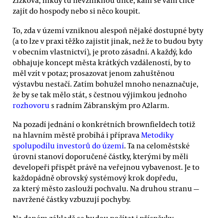
Žižkova, nikdy tu nevzniknou ulice, kam se vám chce
zajít do hospody nebo si něco koupit.
To, zda v území vzniknou alespoň nějaké dostupné byty
(a to lze v praxi těžko zajistit jinak, než že to budou byty
v obecním vlastnictví), je proto zásadní. A každý, kdo
obhajuje koncept města krátkých vzdáleností, by to
měl vzít v potaz; prosazovat jenom zahuštěnou
výstavbu nestačí. Zatím bohužel mnoho nenaznačuje,
že by se tak mělo stát, s čestnou výjimkou jednoho
rozhovoru
s radním Zábranským pro A2larm.
Na pozadí jednání o konkrétních brownfieldech totiž
na hlavním městě probíhá i příprava
Metodiky
spolupodílu investorů do území
. Ta na celoměstské
úrovni stanoví doporučené částky, kterými by měli
developeři přispět právě na veřejnou vybavenost. Je to
každopádně obrovský systémový krok dopředu,
za který město zaslouží pochvalu. Na druhou stranu —
navržené částky vzbuzují pochyby.