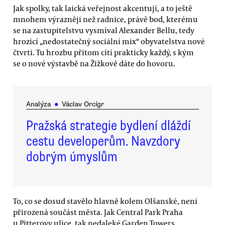
Jak spolky, tak laická veřejnost akcentují, a to ještě
mnohem výrazněji než radnice, právě bod, kterému
se na zastupitelstvu vysmíval Alexander Bellu, tedy
hrozící „nedostatečný sociální mix“ obyvatelstva nové
čtvrti. Tu hrozbu přitom cítí prakticky každý, s kým
se o nové výstavbě na Žižkově dáte do hovoru.
Analýza
●
Václav Orcígr
Pražská strategie bydlení dláždí
cestu developerům. Navzdory
dobrým úmyslům
To, co se dosud stavělo hlavně kolem Olšanské, není
přirozená součást města. Jak Central Park Praha
u Pitterovy ulice, tak nedaleké Garden Towers