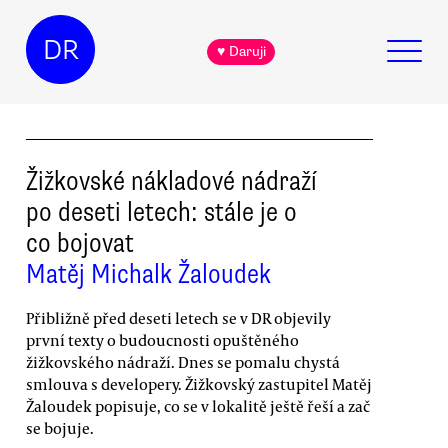
DR
♥ Daruji
Žižkovské nákladové nádraží
po deseti letech: stále je o
co bojovat
Matěj Michalk Žaloudek
Přibližně před deseti letech se v DR objevily
první texty o budoucnosti opuštěného
žižkovského nádraží. Dnes se pomalu chystá
smlouva s developery. Žižkovský zastupitel Matěj
Žaloudek popisuje, co se v lokalitě ještě řeší a zač
se bojuje.