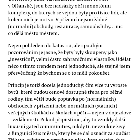
v Olšanské, jsou bez nadsázky obří monotónní
komplexy, do kterých se vejdou byty pro tisíce lidí, ale
kolem nich je mrtvo. V přízemí nejsou žádné
(normální) obchody, restaurace, samoobsluhy… nic
co dělá město městem.
Nejen pohledem do katastru, ale i pouhým
pozorováním je jasné, že byty byly skoupeny jako
„investiční”, velmi často zahraničními vlastníky. Udělat
něco s tímto trendem není jednoduché, ale stejně jsem
přesvědčený, že bychom se o to měli pokoušet.
Princip je totiž docela jednoduchý: čím více tu vyroste
bytů, které budou cenově dostupné třeba pro běžné
rodiny, tím větší bude poptávka po (normálních)
obchodech v přízemí nebo normálních (státních)
veřejných školkách a školách v pěší — nejen v dojezdové
— vzdálenosti. Pokud připustíme, aby tu vznikly další
luxusní gated communities, nikdy tu nevznikne živý
a fungující kus města, který by se dal označit za součást