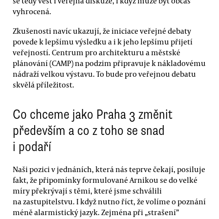
se tedy vést i veřejná diskuze, i když může být občas
vyhrocená.
Zkušenosti navíc ukazují, že iniciace veřejné debaty
povede k lepšímu výsledku a i k jeho lepšímu přijetí
veřejností. Centrum pro architekturu a městské
plánování (CAMP) na podzim připravuje k nákladovému
nádraží velkou výstavu. To bude pro veřejnou debatu
skvělá příležitost.
Co chceme jako Praha 3 změnit
především a co z toho se snad
i podaří
Naši pozici v jednáních, která nás teprve čekají, posiluje
fakt, že připomínky formulované Arnikou se do velké
míry překrývají s těmi, které jsme schválili
na zastupitelstvu. I když nutno říct, že volíme o poznání
méně alarmistický jazyk. Zejména při „strašení”