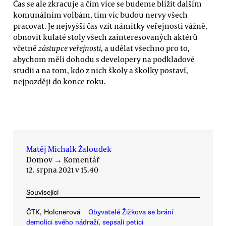
Čas se ale zkracuje a čím více se budeme blížit dalším
komunálním volbám, tím víc budou nervy všech
pracovat. Je nejvyšší čas vzít námitky veřejnosti vážně,
obnovit kulaté stoly všech zainteresovaných aktérů
včetně
zástupce veřejnosti
, a udělat všechno pro to,
abychom měli dohodu s developery na podkladové
studii a na tom, kdo z nich školy a školky postaví,
nejpozději do konce roku.
Matěj Michalk Žaloudek
Domov
→
Komentář
12. srpna 2021 v 15.40
Související
ČTK, Holcnerová
Obyvatelé Žižkova se brání
demolici svého nádraží, sepsali petici