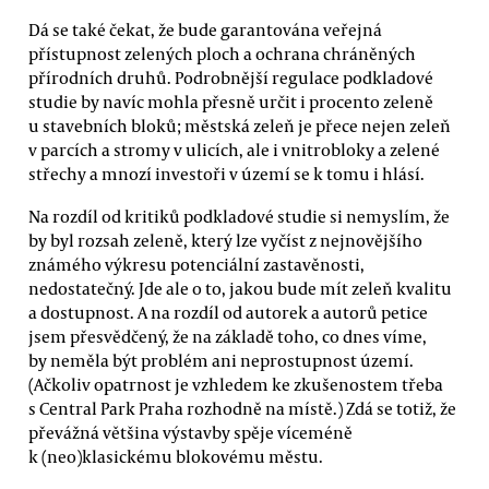
Dá se také čekat, že bude garantována veřejná
přístupnost zelených ploch a ochrana chráněných
přírodních druhů. Podrobnější regulace podkladové
studie by navíc mohla přesně určit i procento zeleně
u stavebních bloků; městská zeleň je přece nejen zeleň
v parcích a stromy v ulicích, ale i vnitrobloky a zelené
střechy a mnozí investoři v území se k tomu i hlásí.
Na rozdíl od kritiků podkladové studie si nemyslím, že
by byl rozsah zeleně, který lze vyčíst z nejnovějšího
známého výkresu potenciální zastavěnosti,
nedostatečný. Jde ale o to, jakou bude mít zeleň kvalitu
a dostupnost. A na rozdíl od autorek a autorů petice
jsem přesvědčený, že na základě toho, co dnes víme,
by neměla být problém ani neprostupnost území.
(Ačkoliv opatrnost je vzhledem ke zkušenostem třeba
s Central Park Praha rozhodně na místě.) Zdá se totiž, že
převážná většina výstavby spěje víceméně
k (neo)klasickému blokovému městu.