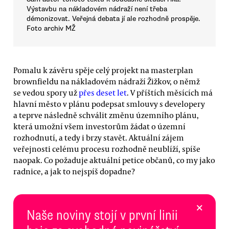
Výstavbu na nákladovém nádraží není třeba
démonizovat. Veřejná debata jí ale rozhodně prospěje.
Foto archiv MŽ
Pomalu k závěru spěje celý projekt na masterplan
brownfieldu na nákladovém nádraží Žižkov, o němž
se vedou spory už
přes deset let
. V příštích měsících má
hlavní město v plánu podepsat smlouvy s developery
a teprve následně schválit změnu územního plánu,
která umožní všem investorům žádat o územní
rozhodnutí, a tedy i brzy stavět. Aktuální zájem
veřejnosti celému procesu rozhodně neublíží, spíše
naopak. Co požaduje aktuální petice občanů, co my jako
radnice, a jak to nejspíš dopadne?
×
Naše noviny stojí v první linii