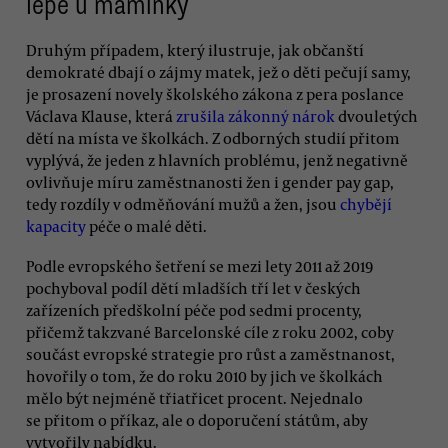
lépe u maminky
Druhým případem, který ilustruje, jak občanští
demokraté dbají o zájmy matek, jež o děti pečují samy,
je prosazení novely školského zákona z pera poslance
Václava Klause, která
zrušila zákonný nárok
dvouletých
dětí na místa ve školkách. Z odborných studií přitom
vyplývá, že jeden z hlavních problému, jenž negativně
ovlivňuje míru zaměstnanosti žen i gender pay gap,
tedy rozdíly v odměňování mužů a žen, jsou
chybějí
kapacity
péče o malé děti.
Podle evropského šetření se mezi lety 2011 až 2019
pochyboval podíl dětí mladších tří let v českých
zařízeních předškolní péče pod sedmi procenty,
přičemž takzvané Barcelonské cíle z roku 2002, coby
součást evropské strategie pro růst a zaměstnanost,
hovořily o tom, že do roku 2010 by jich ve školkách
mělo být nejméně třiatřicet procent. Nejednalo
se přitom o příkaz, ale o doporučení státům, aby
vytvořily nabídku.