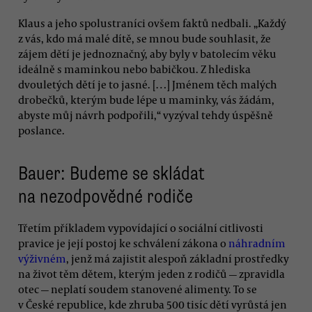
Klaus a jeho spolustraníci ovšem faktů nedbali. „Každý
z vás, kdo má malé dítě, se mnou bude souhlasit, že
zájem dětí je jednoznačný, aby byly v batolecím věku
ideálně s maminkou nebo babičkou. Z hlediska
dvouletých dětí je to jasné. […] Jménem těch malých
drobečků, kterým bude lépe u maminky, vás žádám,
abyste můj návrh podpořili,“ vyzýval tehdy úspěšně
poslance.
Bauer: Budeme se skládat
na nezodpovědné rodiče
Třetím příkladem vypovídající o sociální citlivosti
pravice je její postoj ke schválení zákona o
náhradním
výživném
, jenž má zajistit alespoň základní prostředky
na život těm dětem, kterým jeden z rodičů — zpravidla
otec — neplatí soudem stanovené alimenty. To se
v České republice, kde zhruba 500 tisíc dětí vyrůstá jen