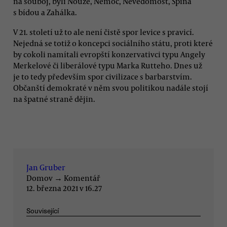
na souboj, byli Nouze, Nemoc, Nevědomost, Špína
s bídou a Zahálka.
V 21. století už to ale není čistě spor levice s pravicí.
Nejedná se totiž o koncepci sociálního státu, proti které
by cokoli namítali evropští konzervativci typu Angely
Merkelové či liberálové typu Marka Rutteho. Dnes už
je to tedy především spor civilizace s barbarstvím.
Občanští demokraté v něm svou politikou nadále stojí
na špatné straně dějin.
Jan Gruber
Domov
→
Komentář
12. března 2021 v 16.27
Související