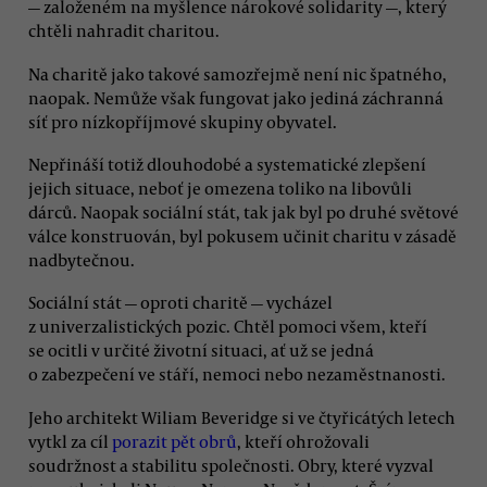
— založeném na myšlence nárokové solidarity —, který
chtěli nahradit charitou.
Na charitě jako takové samozřejmě není nic špatného,
naopak. Nemůže však fungovat jako jediná záchranná
síť pro nízkopříjmové skupiny obyvatel.
Nepřináší totiž dlouhodobé a systematické zlepšení
jejich situace, neboť je omezena toliko na libovůli
dárců. Naopak sociální stát, tak jak byl po druhé světové
válce konstruován, byl pokusem učinit charitu v zásadě
nadbytečnou.
Sociální stát — oproti charitě — vycházel
z univerzalistických pozic. Chtěl pomoci všem, kteří
se ocitli v určité životní situaci, ať už se jedná
o zabezpečení ve stáří, nemoci nebo nezaměstnanosti.
Jeho architekt Wiliam Beveridge si ve čtyřicátých letech
vytkl za cíl
porazit pět obrů
, kteří ohrožovali
soudržnost a stabilitu společnosti. Obry, které vyzval