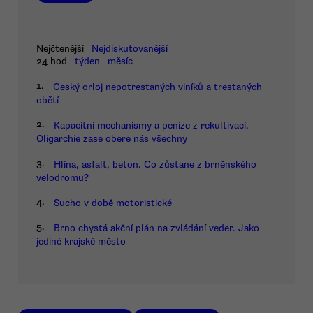
Nejčtenější
Nejdiskutovanější
24 hod
týden
měsíc
1.
Český orloj nepotrestaných viníků a trestaných
obětí
2.
Kapacitní mechanismy a peníze z rekultivací.
Oligarchie zase obere nás všechny
3.
Hlína, asfalt, beton. Co zůstane z brněnského
velodromu?
4.
Sucho v době motoristické
5.
Brno chystá akční plán na zvládání veder. Jako
jediné krajské město