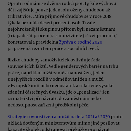
Oproti rodinám se dvěma rodiči jsou ty, kde výchovu
dětí zajišťuje pouze jeden, ohroženy chudobou až
třikrát více. „Míra příjmové chudoby se v roce 2018
týkala bezmála deseti procent osob. Trvale
nejohroženější skupinou přitom byli nezaměstnaní
(třiapadesát procent) a samoživitelé (třicet procent),“
konstatovala pravidelná
Zpráva o rodině 2020
připravená rezortem práce a sociálních věcí.
Riziko chudoby samoživitelek ovlivňuje řada
souvisejících faktů. Vedle genderových bariér na trhu
práce, například nižší zaměstnanost žen, jeden
z nejvyšších rozdílů v odměňování žen a mužů
v Evropské unii nebo nedostatek a relativně vysoké
zdanění částečných úvazků, jde o „penalizaci“ žen
za mateřství při návratu do zaměstnání nebo
nedostupnost zařízení předškolní péče.
Strategie rovnosti žen a mužů na léta 2021 až 2030
proto
ukládá dotčeným ministerstvům mimo jiné posilovat
kapacity školek, odstraňovat překážky pro návrat