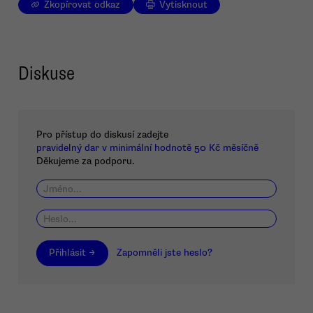
Zkopírovat odkaz
Vytisknout
Diskuse
Pro přístup do diskusí zadejte
pravidelný dar v minimální hodnotě 50 Kč měsíčně
Děkujeme za podporu.
Přihlásit →
Zapomněli jste heslo?