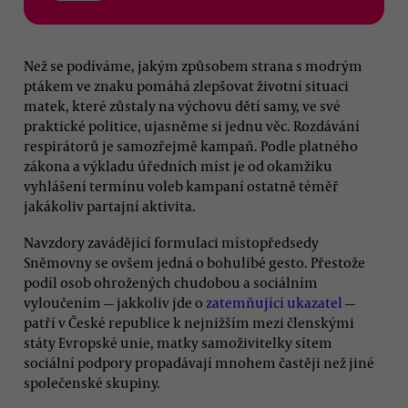
Než se podíváme, jakým způsobem strana s modrým
ptákem ve znaku pomáhá zlepšovat životní situaci
matek, které zůstaly na výchovu dětí samy, ve své
praktické politice, ujasněme si jednu věc. Rozdávání
respirátorů je samozřejmě kampaň. Podle platného
zákona a výkladu úředních míst je od okamžiku
vyhlášení termínu voleb kampaní ostatně téměř
jakákoliv partajní aktivita.
Navzdory zavádějící formulaci místopředsedy
Sněmovny se ovšem jedná o bohulibé gesto. Přestože
podíl osob ohrožených chudobou a sociálním
vyloučením — jakkoliv jde o
zatemňující ukazatel
—
patří v České republice k nejnižším mezi členskými
státy Evropské unie, matky samoživitelky sítem
sociální podpory propadávají mnohem častěji než jiné
společenské skupiny.