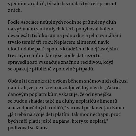
s jedním z rodičů, týkalo bezmála čtyřiceti procent
z nich.
Podle Asociace neúplných rodin se průměrný dluh
na výživném v minulých letech pohyboval kolem
devadesáti tisíc korun na jedno dítě a jeho vymáhání
trvalo téměř tři roky. Neplacení alimentů navíc
dlouhodobě patří spolu s krádežemi k nejčastějším
trestným činům, který se podle dat rezortu
spravedlnosti vyznačuje značnou recidivou, když
se opakuje přibližně v polovině případů.
Občanští demokraté ovšem během sněmovních diskusí
namítali, že jde o zcela nezodpovědný návrh. „Zákon
daňovým poplatníkům vzkazuje, že od nynějška
se budou skládat také na dluhy neplatičů alimentů
a nezodpovědných rodičů,“ varoval poslanec Jan Bauer.
„Já třeba na svoje děti platím, tak moc nechápu, proč
bych měl platit ještě na pána, který to neplatí,“
podivoval se Klaus.