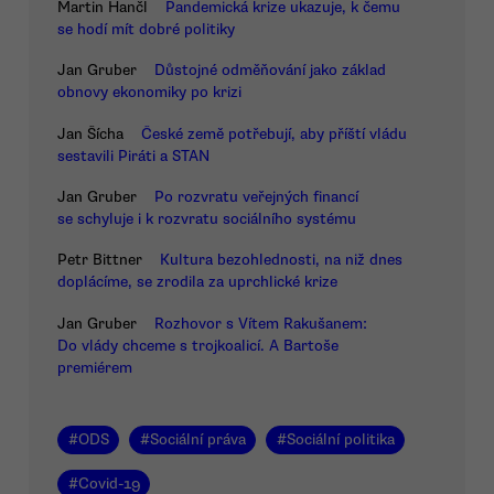
Martin Hančl
Pandemická krize ukazuje, k čemu
se hodí mít dobré politiky
Jan Gruber
Důstojné odměňování jako základ
obnovy ekonomiky po krizi
Jan Šícha
České země potřebují, aby příští vládu
sestavili Piráti a STAN
Jan Gruber
Po rozvratu veřejných financí
se schyluje i k rozvratu sociálního systému
Petr Bittner
Kultura bezohlednosti, na niž dnes
doplácíme, se zrodila za uprchlické krize
Jan Gruber
Rozhovor s Vítem Rakušanem:
Do vlády chceme s trojkoalicí. A Bartoše
premiérem
#
ODS
#
Sociální práva
#
Sociální politika
#
Covid-19