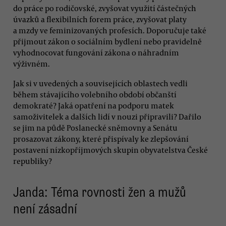
do práce po rodičovské, zvyšovat využití částečných
úvazků a flexibilních forem práce, zvyšovat platy
a mzdy ve feminizovaných profesích. Doporučuje také
přijmout zákon o sociálním bydlení nebo pravidelně
vyhodnocovat fungování zákona o náhradním
výživném.
Jak si v uvedených a souvisejících oblastech vedli
během stávajícího volebního období občanští
demokraté? Jaká opatření na podporu matek
samoživitelek a dalších lidí v nouzi připravili? Dařilo
se jim na půdě Poslanecké sněmovny a Senátu
prosazovat zákony, které přispívaly ke zlepšování
postavení nízkopříjmových skupin obyvatelstva České
republiky?
Janda: Téma rovnosti žen a mužů
není zásadní