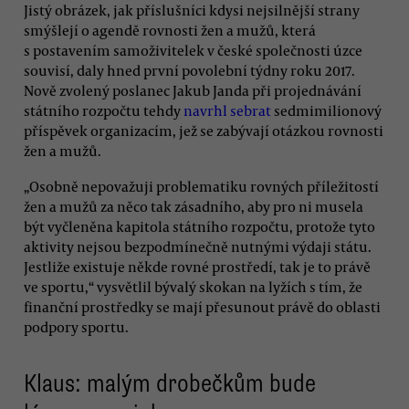
Jistý obrázek, jak příslušníci kdysi nejsilnější strany
smýšlejí o agendě rovnosti žen a mužů, která
s postavením samoživitelek v české společnosti úzce
souvisí, daly hned první povolební týdny roku 2017.
Nově zvolený poslanec Jakub Janda při projednávání
státního rozpočtu tehdy
navrhl sebrat
sedmimilionový
příspěvek organizacím, jež se zabývají otázkou rovnosti
žen a mužů.
„Osobně nepovažuji problematiku rovných příležitostí
žen a mužů za něco tak zásadního, aby pro ni musela
být vyčleněna kapitola státního rozpočtu, protože tyto
aktivity nejsou bezpodmínečně nutnými výdaji státu.
Jestliže existuje někde rovné prostředí, tak je to právě
ve sportu,“ vysvětlil bývalý skokan na lyžích s tím, že
finanční prostředky se mají přesunout právě do oblasti
podpory sportu.
Klaus: malým drobečkům bude