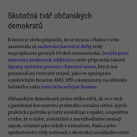
Skutečná tvář občanských
demokratů
K tomu je třeba připočíst, že se strana s Fialou v čele
zasazovala za
zachování karenční doby
, tedy
neproplácení prvních tří dnů nemocenské,
brojila proti
zmírnění podmínek oddlužení
nebo připravila takové
úpravy systému pomoci v hmotné nouzi
, který má
potenciál jej rozvrátit stejně, jako ve spolupráci
s politickým hnutím ANO, SPD a komunisty na sklonku
loňského roku
rozvrátila veřejné finance
.
Občanským demokratů proto těžko věřit, že se v nich
s pandemií koronaviru probudilo sociální cítění. Jejich
praktická politika je totiž usvědčuje z opaku, respektive
z toho, že o slabé, zranitelné a znevýhodněné nemají
zájem, ostatně jako nikdy v minulosti. Fiala a jeho
spolustraníci vždy usilovali o destrukci sociálního státu