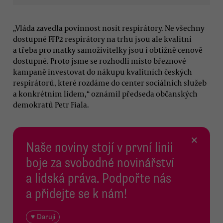
„Vláda zavedla povinnost nosit respirátory. Ne všechny
dostupné FFP2 respirátory na trhu jsou ale kvalitní
a třeba pro matky samoživitelky jsou i obtížně cenově
dostupné. Proto jsme se rozhodli místo březnové
kampaně investovat do nákupu kvalitních českých
respirátorů, které rozdáme do center sociálních služeb
a konkrétním lidem,“ oznámil předseda občanských
demokratů Petr Fiala.
×
Naše noviny stojí v první linii
boje za svobodné novinářství
a lidská práva. Podpořte nás
a přidejte se k nám!
♥ Daruji