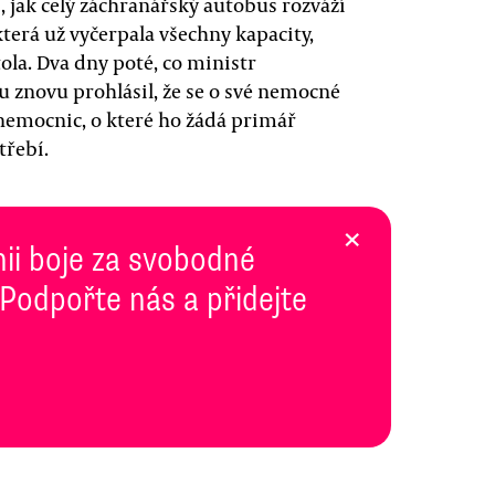
, jak celý záchranářský autobus rozváží
terá už vyčerpala všechny kapacity,
ola. Dva dny poté, co ministr
u znovu prohlásil, že se o své nemocné
emocnic, o které ho žádá primář
třebí.
×
inii boje za svobodné
 Podpořte nás a přidejte