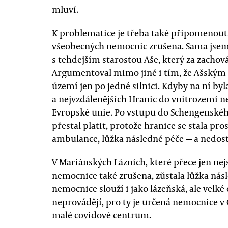
mluví.
K problematice je třeba také připomenout,
všeobecných nemocnic zrušena. Sama jsem 
s tehdejším starostou Aše, který za zacho
Argumentoval mimo jiné i tím, že Ašským
území jen po jedné silnici. Kdyby na ní byl
a nejvzdálenějších Hranic do vnitrozemí ne
Evropské unie. Po vstupu do Schengenskéh
přestal platit, protože hranice se stala pr
ambulance, lůžka následné péče — a nedos
V Mariánských Lázních, které přece jen ne
nemocnice také zrušena, zůstala lůžka nás
nemocnice slouží i jako lázeňská, ale velké 
neprovádějí, pro ty je určená nemocnice v
malé covidové centrum.