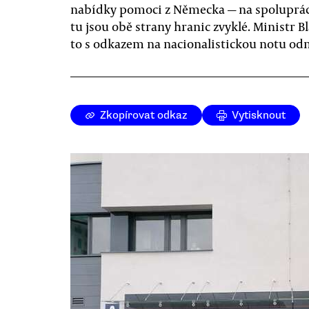
nabídky pomoci z Německa — na spoluprá
tu jsou obě strany hranic zvyklé. Ministr B
to s odkazem na nacionalistickou notu odm
Zkopírovat odkaz
Vytisknout