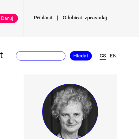
Přihlásit
|
Odebírat
zpravodaj
 Daruji
t
Hledat
CS
|
EN