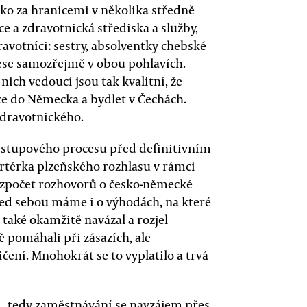
ko za hranicemi v několika středně
 a zdravotnická střediska a služby,
ravotníci: sestry, absolventky chebské
fese samozřejmě v obou pohlavích.
nich vedoucí jsou tak kvalitní, že
e do Německa a bydlet v Čechách.
 zdravotnického.
ístupového procesu před definitivním
rtérka plzeňského rozhlasu v rámci
ezpočet rozhovorů o česko-německé
řed sebou máme i o výhodách, na které
také okamžitě navázal a rozjel
ě pomáhali při zásazích, ale
ičení. Mnohokrát se to vyplatilo a trvá
 tedy zaměstnávání se navzájem přes