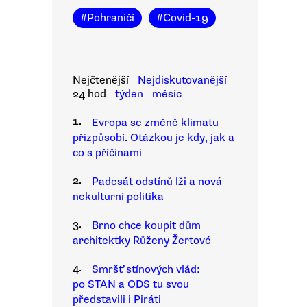
#
Pohraničí
#
Covid-19
Nejčtenější
Nejdiskutovanější
24 hod
týden
měsíc
1.
Evropa se změně klimatu
přizpůsobí. Otázkou je kdy, jak a
co s příčinami
2.
Padesát odstínů lži a nová
nekulturní politika
3.
Brno chce koupit dům
architektky Růženy Žertové
4.
Smršť stínových vlád:
po STAN a ODS tu svou
představili i Piráti