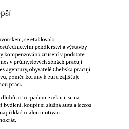
pší
avorskem, se etablovalo
střednictvím pendlerství a výstavby
ry kompenzováno zrušení v podstatě
dnes v průmyslových zónách pracují
es agentury, obyvatelé Chebska pracují
vu, poměr koruny k euru zajišťuje
nou práci.
dluhů a tím pádem exekucí, se na
i bydlení, koupit si slušná auta a leccos
í, například malou motivaci
hokrát.