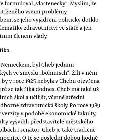
 formuloval „vlastenecky“. Myslím, že
zatíženého všemi problémy
em, se jeho vyjádření politicky dotklo.
ematiky zdravotnictví ve státě a jen
ntním členem vlády.
fika.
e s Německem, byl Cheb jedním
ských ve smyslu „böhmisch“. Žili v něm
 by v roce 1925 nebyla v Chebu otevřena
eré se tak říká dodnes. Cheb má také už
ích škol a učilišť, včetně střední
odborné zdravotnická školy. Po roce 1989
iverzity v podobě ekonomické fakulty,
kulty vyšvihli představitelé městského
olbách i senátor. Cheb je také tradičně
mocnice. O té se poslední dobou hodně