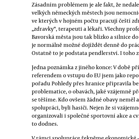
Zásadním problémem je ale fakt, že nedale
velkých německých městech jsou nemocnice
ve kterých v hojném počtu pracují čeští zd
„zdravky“, terapeuti a lékaři. Všechny pro
Bavorská města jsou tak blízko a silnice do 
je normálně možné dojíždět denně do prác
Ostatně to je podstata pendlerství. I toho
Jedna poznámka z jiného konce: V době př
referendem o vstupu do EU jsem jako repo
pořadu Pohledy přes hranice připravila b
problematice, o obavách, jaké vzájemně p
se těšíme. Kdo ovšem žádné obavy neměl a 
spolupráci, byli hasiči. Nejen že si vzájemn
organizovali i společné sportovní akce a cv
to dodnes.
V rámci spolupráce řekněme ekonomické —