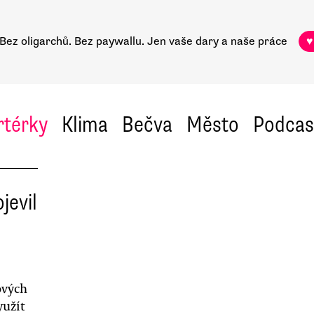
Bez oligarchů. Bez paywallu.
Jen vaše dary a naše práce
♥
rtérky
Klima
Bečva
Město
Podcas
jevil
ových
yužít