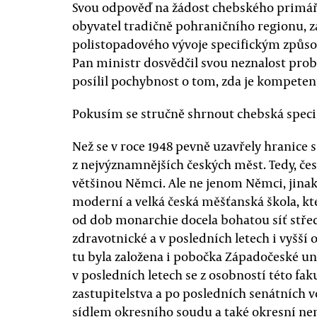
Svou odpověď na žádost chebského primáře
obyvatel tradičně pohraničního regionu, 
polistopadového vývoje specifickým způsob
Pan ministr dosvědčil svou neznalost probl
posílil pochybnost o tom, zda je kompete
Pokusím se stručně shrnout chebská speci
Než se v roce 1948 pevně uzavřely hranic
z nejvýznamnějších českých měst. Tedy, če
většinou Němci. Ale ne jenom Němci, jinak
moderní a velká česká měšťanská škola, kt
od dob monarchie docela bohatou síť středn
zdravotnické a v posledních letech i vyšší 
tu byla založena i pobočka Západočeské un
v posledních letech se z osobností této fa
zastupitelstva a po posledních senátních v
sídlem okresního soudu a také okresní ne