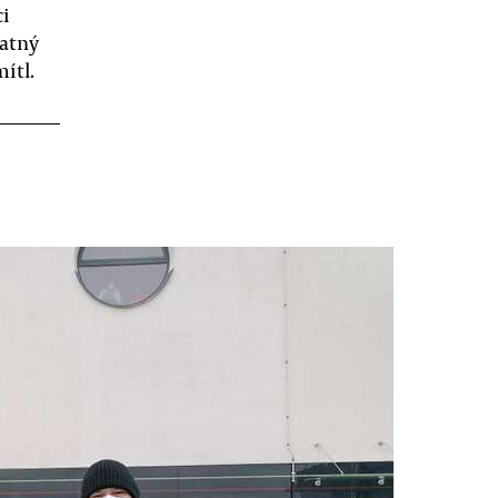
ci
latný
ítl.