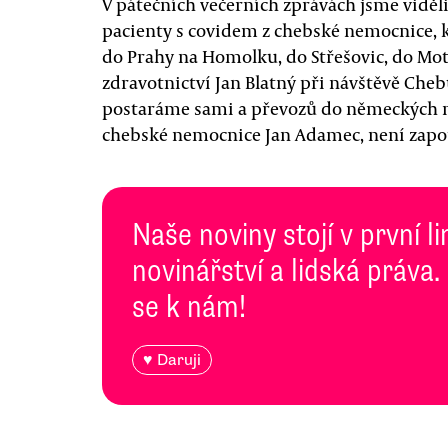
V pátečních večerních zprávách jsme viděli
pacienty s covidem z chebské nemocnice, k
do Prahy na Homolku, do Střešovic, do Mot
zdravotnictví Jan Blatný při návštěvě Cheb
postaráme sami a převozů do německých n
chebské nemocnice Jan Adamec, není zapo
Naše noviny stojí v první l
novinářství a lidská práva.
se k nám!
♥ Daruji