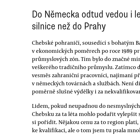
Do Německa odtud vedou i le
silnice než do Prahy
Chebské pohraničí, sousedící s bohatým B
v ekonomických poměrech po roce 1989 pro
průmyslových zón. Tím bylo do značné mí
veškerého tradičního průmyslu. Zatímco 
vesměs zahraniční pracovníci, najímaní př
v německých továrnách a službách. Není di
poměrně slušné výdělky i za nekvalifikova
Lidem, pokud neupadnou do nesmyslných 
Chebsku za ta léta mohlo podařit vylepšit s
si pořídit. Nějakou cenu za to region plat
ke kvalifikaci, ale o tom jsem tu psala mno