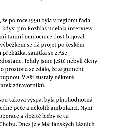
 že po roce 1990 byla v regionu řada
kdysi pro Rozhlas udělala interview
vání tamní nemocnice dost bojoval.
 výběžkem se dá projet po českém
a překážka, sanitka se z Aše
dostane. Tehdy jsme ještě nebyli členy
o prostoru se zdálo, že argument
ostupnou. V Aši zůstaly některé
tatek zdravotníků.
jsou taková výspa, byla plnohodnotná
ledné péče a několik ambulancí. Nyní
operace a složité léčby se tu
 Chebu. Dnes je v Mariánských Lázních