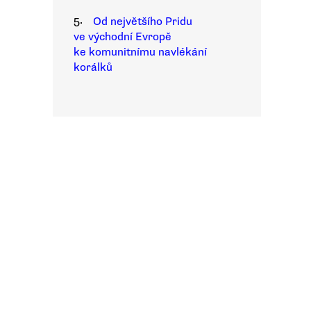
5.
Od největšího Pridu
ve východní Evropě
ke komunitnímu navlékání
korálků