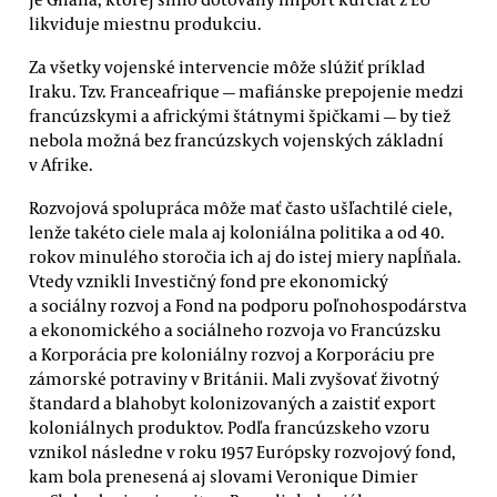
likviduje miestnu produkciu.
Za všetky vojenské intervencie môže slúžiť príklad
Iraku. Tzv. Franceafrique — mafiánske prepojenie medzi
francúzskymi a africkými štátnymi špičkami — by tiež
nebola možná bez francúzskych vojenských základní
v Afrike.
Rozvojová spolupráca môže mať často ušľachtilé ciele,
lenže takéto ciele mala aj koloniálna politika a od 40.
rokov minulého storočia ich aj do istej miery napĺňala.
Vtedy vznikli Investičný fond pre ekonomický
a sociálny rozvoj a Fond na podporu poľnohospodárstva
a ekonomického a sociálneho rozvoja vo Francúzsku
a Korporácia pre koloniálny rozvoj a Korporáciu pre
zámorské potraviny v Británii. Mali zvyšovať životný
štandard a blahobyt kolonizovaných a zaistiť export
koloniálnych produktov. Podľa francúzskeho vzoru
vznikol následne v roku 1957 Európsky rozvojový fond,
kam bola prenesená aj slovami Veronique Dimier