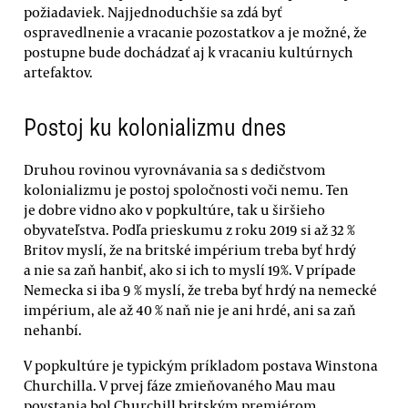
požiadaviek. Najjednoduchšie sa zdá byť
ospravedlnenie a vracanie pozostatkov a je možné, že
postupne bude dochádzať aj k vracaniu kultúrnych
artefaktov.
Postoj ku kolonializmu dnes
Druhou rovinou vyrovnávania sa s dedičstvom
kolonializmu je postoj spoločnosti voči nemu. Ten
je dobre vidno ako v popkultúre, tak u širšieho
obyvateľstva. Podľa prieskumu z roku 2019 si až 32 %
Britov myslí, že na britské impérium treba byť hrdý
a nie sa zaň hanbiť, ako si ich to myslí 19%. V prípade
Nemecka si iba 9 % myslí, že treba byť hrdý na nemecké
impérium, ale až 40 % naň nie je ani hrdé, ani sa zaň
nehanbí.
V popkultúre je typickým príkladom postava Winstona
Churchilla. V prvej fáze zmieňovaného Mau mau
povstania bol Churchill britským premiérom,