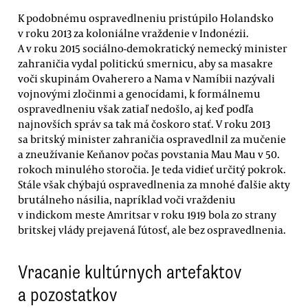
K podobnému ospravedlneniu pristúpilo Holandsko
v roku 2013 za koloniálne vraždenie v Indonézii.
A v roku 2015 sociálno-demokratický nemecký minister
zahraničia vydal politickú smernicu, aby sa masakre
voči skupinám Ovaherero a Nama v Namíbii nazývali
vojnovými zločinmi a genocídami, k formálnemu
ospravedlneniu však zatiaľ nedošlo, aj keď podľa
najnovších správ sa tak má čoskoro stať. V roku 2013
sa britský minister zahraničia ospravedlnil za mučenie
a zneužívanie Keňanov počas povstania Mau Mau v 50.
rokoch minulého storočia. Je teda vidieť určitý pokrok.
Stále však chýbajú ospravedlnenia za mnohé ďalšie akty
brutálneho násilia, napríklad voči vraždeniu
v indickom meste Amritsar v roku 1919 bola zo strany
britskej vlády prejavená ľútosť, ale bez ospravedlnenia.
Vracanie kultúrnych artefaktov
a pozostatkov