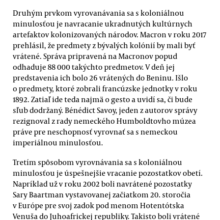
Druhým prvkom vyrovanávania sa s koloniálnou
minulosťou je navracanie ukradnutých kultúrnych
artefaktov kolonizovaných národov. Macron v roku 2017
prehlásil, že predmety z bývalých kolónií by mali byť
vrátené. Správa pripravená na Macronov popud
odhaduje 88 000 takýchto predmetov. V deň jej
predstavenia ich bolo 26 vrátených do Beninu. Išlo
o predmety, ktoré zobrali francúzske jednotky v roku
1892. Zatiaľ ide teda najmä o gesto a uvidí sa, či bude
sľub dodržaný. Bénédict Savoy, jeden z autorov správy
rezignoval z rady nemeckého Humboldtovho múzea
práve pre neschopnosť vyrovnať sa s nemeckou
imperiálnou minulosťou.
Tretím spôsobom vyrovnávania sa s koloniálnou
minulosťou je úspešnejšie vracanie pozostatkov obetí.
Napríklad už v roku 2002 boli navrátené pozostatky
Sary Baartman vystavovanej začiatkom 20. storočia
v Európe pre svoj zadok pod menom Hotentótska
Venuša do Juhoafrickej republiky. Takisto boli vrátené