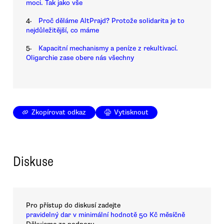
moci. Tak jako vše
4.
Proč děláme AltPrajd? Protože solidarita je to
nejdůležitější, co máme
5.
Kapacitní mechanismy a peníze z rekultivací.
Oligarchie zase obere nás všechny
Zkopírovat odkaz
Vytisknout
Diskuse
Pro přístup do diskusí zadejte
pravidelný dar v minimální hodnotě 50 Kč měsíčně