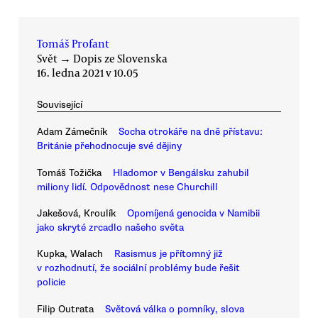
Tomáš Profant
Svět
→
Dopis ze Slovenska
16. ledna 2021 v 10.05
Související
Adam Zámečník
Socha otrokáře na dně přístavu:
Británie přehodnocuje své dějiny
Tomáš Tožička
Hladomor v Bengálsku zahubil
miliony lidí. Odpovědnost nese Churchill
Jakešová, Kroulík
Opomíjená genocida v Namibii
jako skryté zrcadlo našeho světa
Kupka, Walach
Rasismus je přítomný již
v rozhodnutí, že sociální problémy bude řešit
policie
Filip Outrata
Světová válka o pomníky, slova