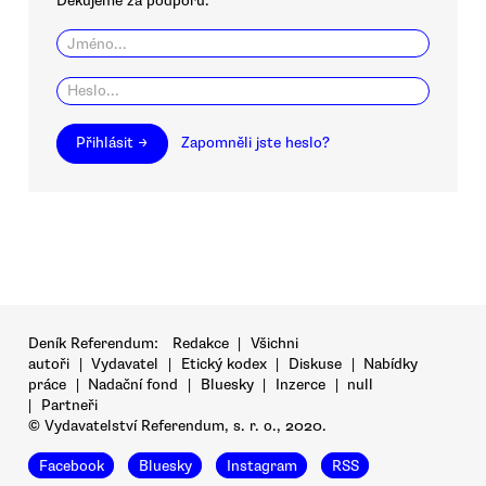
Děkujeme za podporu.
Přihlásit →
Zapomněli jste heslo?
Deník Referendum:
Redakce
|
Všichni
autoři
|
Vydavatel
|
Etický kodex
|
Diskuse
|
Nabídky
práce
|
Nadační fond
|
Bluesky
|
Inzerce
|
null
|
Partneři
© Vydavatelství Referendum, s. r. o., 2020.
Facebook
Bluesky
Instagram
RSS