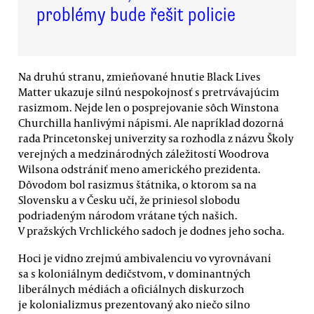
problémy bude řešit policie
Na druhú stranu, zmieňované hnutie Black Lives
Matter ukazuje silnú nespokojnosť s pretrvávajúcim
rasizmom. Nejde len o posprejovanie sôch Winstona
Churchilla hanlivými nápismi. Ale napríklad dozorná
rada Princetonskej univerzity sa rozhodla z názvu Školy
verejných a medzinárodných záležitostí Woodrova
Wilsona odstrániť meno amerického prezidenta.
Dôvodom bol rasizmus štátnika, o ktorom sa na
Slovensku a v Česku učí, že priniesol slobodu
podriadeným národom vrátane tých našich.
V pražských Vrchlického sadoch je dodnes jeho socha.
Hoci je vidno zrejmú ambivalenciu vo vyrovnávaní
sa s koloniálnym dedičstvom, v dominantných
liberálnych médiách a oficiálnych diskurzoch
je kolonializmus prezentovaný ako niečo silno