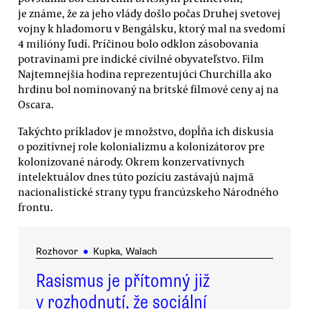
je známe, že za jeho vlády došlo počas Druhej svetovej
vojny k hladomoru v Bengálsku, ktorý mal na svedomí
4 milióny ľudí. Príčinou bolo odklon zásobovania
potravinami pre indické civilné obyvateľstvo. Film
Najtemnejšia hodina reprezentujúci Churchilla ako
hrdinu bol nominovaný na britské filmové ceny aj na
Oscara.
Takýchto príkladov je množstvo, dopĺňa ich diskusia
o pozitívnej role kolonializmu a kolonizátorov pre
kolonizované národy. Okrem konzervatívnych
intelektuálov dnes túto pozíciu zastávajú najmä
nacionalistické strany typu francúzskeho Národného
frontu.
Rozhovor
●
Kupka, Walach
Rasismus je přítomný již
v rozhodnutí, že sociální