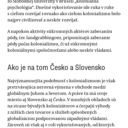
zo Slobodnej univerzity v Bruseli „koloniálna
psychológia“. Dnešné vykorisťovanie ide ruka v ruke
s cieľom rozvíjať rovnako ako cieľom kolonializmu bolo
najprv civilizovať a neskôr rozvíjať.
A napokon aktivity súkromných aktérov zaberaním
pôdy, tzv. landgrabbingom, pripomínajú zaberanie
pôdy počas kolonializmu, či už súkromnými
koloniálnymi spoločnosťami alebo neskôr vládami.
Ako je na tom Česko a Slovensko
Najvýznamnejšia podobnosť s kolonializmom je však
pretrvávajúca nerovná výmena v obchode medzi
globálnym Juhom a Severom. A práve tu má svoje
miesto aj Slovensko aj Česko. V mnohých ohľadoch sú
na strane bývalých kolonizátorov a čerpajú výhody
z nižších cien tovarov a služieb spôsobených
globalizáciou podporovanou západnými vládami.
Zároveň sú však aj v roli vykorisťovaných, od ktorých