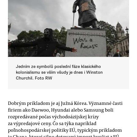
Jedním ze symbolů poslední fáze klasického
kolonialismu se vším všudy je dnes i Winston
Churchil. Foto RW
Dobrým príkladom je aj Južná Kórea. Významné časti
firiem ako Daewoo, Hyundai alebo Samsung boli
rozpredávané počas východoázijskej krízy
za výpredajové ceny. Čo sa týka napríklad
poľnohospodárskej politiky EÚ, typickým príkladom
je Ghana, ktorej silno dotovaný import kurčiat z EÚ