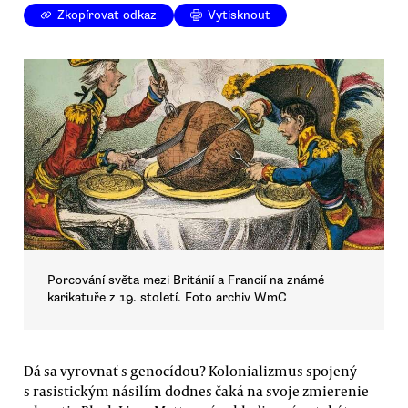
Zkopírovat odkaz
Vytisknout
Porcování světa mezi Británií a Francií na známé
karikatuře z 19. století. Foto archiv WmC
Dá sa vyrovnať s genocídou? Kolonializmus spojený
s rasistickým násilím dodnes čaká na svoje zmierenie