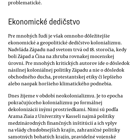
problematické.
Ekonomické dedičstvo
Pre mnohých ľudí je však omnoho dôležitejšie
ekonomické a geopolitické dedičstvo kolonializmu.
Nadvláda Západu nad svetom trvá od 18. storočia, kedy
boli Západ a Čína na zhruba rovnakej mocenskej
úrovni. Pre mnohých kritických autorov ide o dôsledok
násilnej koloniálnej politiky Západu a nie o dôsledok
obchodného ducha, protestantskej etiky či lepšieho
alebo naopak horšieho klimatického podnebia.
Dnes žijeme v období neokolonializmu. Je to epocha
pokračujúceho kolonializmu po formálnej
dekolonizácii inými prostriedkami. Nimi sú podľa
Arama Ziaia z Univerzity v Kasseli najmä politiky
medzinárodných finančných inštitúcií a ich vplyv
na vlády chudobnejších krajín, zahraničné politiky
samotných bohatých krajín, pravidelné vojenské