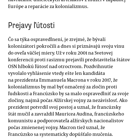
Európe a reparácie za kolonializmus.
Prejavy ľútosti
Čo sa týka ospravedlnení, je zrejmé, že bývalí
kolonizátori pokročili a dnes si priznávajú svoju vinu
do oveľa väčšej miery. Už v roku 2001 na Svetovej
konferencii proti rasizmu prejavili predstavitelia štátov
OSN hlbokú ľútosť nad otroctvom. Pozdvihnutie
vyvolalo vyhlásenie vtedy ešte len kandidáta
na prezidenta Emmanuela Macrona v roku 2017, že
kolonializmus by mal byť označený za zločin proti
ľudskosti a Francúzsko by sa malo ospravedlniť za svoje
zločiny, najmä počas Alžírskej vojny za nezávislosť. Ako
prezident potvrdil svoj postoj a uznal, že francúzsky
štát mučil a zavraždil Mauricea Audina, francúzskeho
komunistu a podporovateľa alžírskych nacionalistov
počas zmienenej vojny. Macron tiež uznal, že
Francúzsko sa systematicky dopúšťalo mučenia.