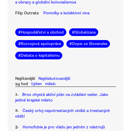
a obrazy a globální kolonialismus
Filip Outrata
Pomníky a kolektivní vina
#
Hospodářství a obchod
#
Globalizace
#
Rozvojová spolupráce
#
Dopis ze Slovenska
#
Debata o kapitalismu
Nejčtenější
Nejdiskutovanější
24 hod
týden
měsíc
1.
Brno chystá akční plán na zvládání veder. Jako
jediné krajské město
2.
Český orloj nepotrestaných viníků a trestaných
obětí
3.
Homofobie je pro vládu jen jedním z nástrojů