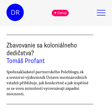
DR
♥ Daruji
Zbavovanie sa koloniálneho
dedičstva?
Tomáš Profant
Spoluzakladatel partnerského Poleblogu.sk
a seniorní výzkumník Ústavu mezinárodních
vztahů přibližuje, jak konkrétně a jak úspěšně
se se svou minulostí vyrovnávají západní
mocnosti.