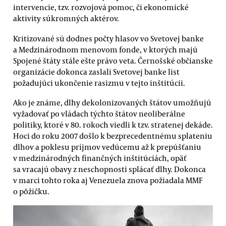
intervencie, tzv. rozvojová pomoc, či ekonomické
aktivity súkromných aktérov.
Kritizované sú dodnes počty hlasov vo Svetovej banke
a Medzinárodnom menovom fonde, v ktorých majú
Spojené štáty stále ešte právo veta. Černošské občianske
organizácie dokonca zaslali Svetovej banke list
požadujúci ukončenie rasizmu v tejto inštitúcii.
Ako je známe, dlhy dekolonizovaných štátov umožňujú
vyžadovať po vládach týchto štátov neoliberálne
politiky, ktoré v 80. rokoch viedli k tzv. stratenej dekáde.
Hoci do roku 2007 došlo k bezprecedentnému splateniu
dlhov a poklesu príjmov vedúcemu až k prepúšťaniu
v medzinárodných finančných inštitúciách, opäť
sa vracajú obavy z neschopnosti splácať dlhy. Dokonca
v marci tohto roka aj Venezuela znova požiadala MMF
o pôžičku.