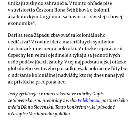
unikajú zisky do zahraničia. V tomto ohľade píše
v súvislosti s Českom Ilona Švihlíková o kolónii,
akademickým žargónom sa hovorí o „závislej trhovej
ekonomike“.
Darí sa teda Západu zbavovať sa koloniálneho
dedičstva? V rovine ideí a materiálnych symbolov
dochádza k miernemu pokroku. V otázke reparácií sú
úspechy len veľmi ojedinelé a týkajú sa jednotlivých
osôb podávajúcich žaloby. V tej najpodstatnejšej otázke
globálneho svetového poriadku však pokračuje ľúty boj
o udržanie koloniálnej nadvlády, ktorej dnes nanajvýš
ak prislúcha predpona neo.
Texty vycházející v rámci víkendové rubriky Dopis
ze Slovenska jsou přebírány z webu
Poleblog.sk
, partnerského
média DR na Slovensku. Tento konkrétní vyšel původně
v časopise Mezinárodní politika.