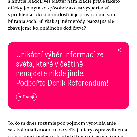
a hnutie Black Lives Matter nám kladie práve takéto
otázky. Jedným zo spôsobov ako sa vysporiadať
s problematickou minulosťou je prostredníctvom
búrania sôch. Sú však aj iné metódy. Naozaj sa ale
zbavujeme koloniálneho dedičstva?
×
Unikátní výběr informací ze
světa, které v češtině
nenajdete nikde jinde.
Podpořte Deník Referendum!
♥ Daruji
To, čo sa dnes rozumie pod pojmom vyrovnávanie
sa s kolonializmom, sú do veľkej miery ospravedlnenia,
navracanie umeleckých artefaktov z múzeí v západnej