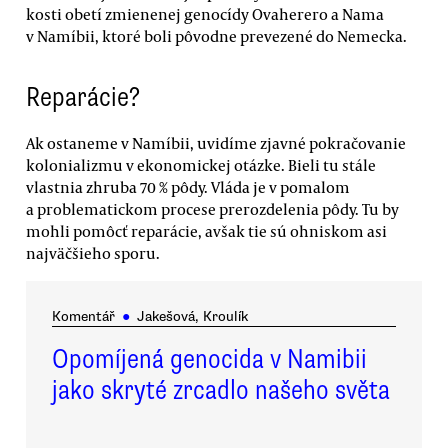
kosti obetí zmienenej genocídy Ovaherero a Nama
v Namíbii, ktoré boli pôvodne prevezené do Nemecka.
Reparácie?
Ak ostaneme v Namíbii, uvidíme zjavné pokračovanie
kolonializmu v ekonomickej otázke. Bieli tu stále
vlastnia zhruba 70 % pôdy. Vláda je v pomalom
a problematickom procese prerozdelenia pôdy. Tu by
mohli pomôcť reparácie, avšak tie sú ohniskom asi
najväčšieho sporu.
Komentář
●
Jakešová, Kroulík
Opomíjená genocida v Namibii
jako skryté zrcadlo našeho světa