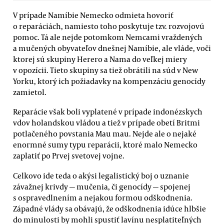
V prípade Namíbie Nemecko odmieta hovoriť
o reparáciách, namiesto toho poskytuje tzv. rozvojovú
pomoc. Tá ale nejde potomkom Nemcami vraždených
a mučených obyvateľov dnešnej Namíbie, ale vláde, voči
ktorej sú skupiny Herero a Nama do veľkej miery
v opozícii. Tieto skupiny sa tiež obrátili na súd v New
Yorku, ktorý ich požiadavky na kompenzáciu genocídy
zamietol.
Reparácie však boli vyplatené v prípade indonézskych
vdov holandskou vládou a tiež v prípade obetí Britmi
potlačeného povstania Mau mau. Nejde ale o nejaké
enormné sumy typu reparácii, ktoré malo Nemecko
zaplatiť po Prvej svetovej vojne.
Celkovo ide teda o akýsi legalistický boj o uznanie
závažnej krivdy — mučenia, či genocídy — spojenej
s ospravedlnením a nejakou formou odškodnenia.
Západné vlády sa obávajú, že odškodnenia idúce hlbšie
do minulosti by mohli spustiť lavínu nesplatiteľných