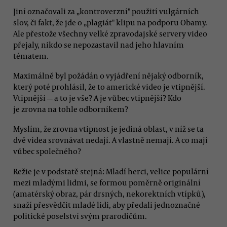
Jiní označovali za „kontroverzní" použití vulgárních
slov, či fakt, že jde o „plagiát" klipu na podporu Obamy.
Ale přestože všechny velké zpravodajské servery video
přejaly, nikdo se nepozastavil nad jeho hlavním
tématem.
Maximálně byl požádán o vyjádření nějaký odborník,
který poté prohlásil, že to americké video je vtipnější.
Vtipnější — a to je vše? A je vůbec vtipnější? Kdo
je zrovna na tohle odborníkem?
Myslím, že zrovna vtipnost je jediná oblast, v níž se ta
dvě videa srovnávat nedají. A vlastně nemají. A co mají
vůbec společného?
Režie je v podstatě stejná: Mladí herci, velice populární
mezi mladými lidmi, se formou poměrně originální
(amatérský obraz, pár drsných, nekorektních vtípků),
snaží přesvědčit mladé lidi, aby předali jednoznačné
politické poselství svým prarodičům.