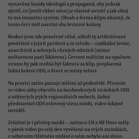
vystavěné fasády ideologií a propagand, aby jednak
zjistil, co (jestli vůbec něco) je vlastně uvnitř a jak silný
to má imunitní systém. Obsah a forma klipu ukazují, že
tento červ měl navrtat oba levicové kolosy.
Reakce jsou zde poměrně silné, ačkoli ty artikulované
povětšině z jejich periferií a ze středu — radikální levice,
anarchistů a zelených různých odstínů (mimo
nešťastnou paní Šiklovou). Červem mířícím na opačnou
stranu by pak mohla být faktura za klip, proplacená
lidmi kolem ODS, o které se místy mluví.
Na pravici zatím panuje mlčení až podezřelé. Přestože
se video záhy objevilo na facebookových stránkách ODS
a některých jejích regionálních webech, žádný
představitel ODS oslovený včera médii, video údajně
neviděl.
Zvláštní je i přístup médií — zatímco LN a MF Dnes měly
v pátek video po celý den vyvěšené na svých stránkách,
v sobotním tištěném vydání o něm nebylo ani slovo.