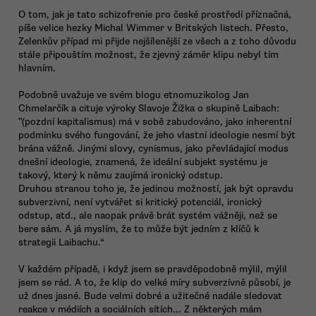
O tom, jak je tato schizofrenie pro české prostředí příznačná,
píše velice hezky Michal Wimmer v Britských listech. Přesto,
Zelenkův případ mi přijde nejšílenější ze všech a z toho důvodu
stále připouštím možnost, že zjevný záměr klipu nebyl tím
hlavním.
Podobně uvažuje ve svém blogu etnomuzikolog Jan
Chmelarčík a cituje výroky Slavoje Žižka o skupině Laibach:
"(pozdní kapitalismus) má v sobě zabudováno, jako inherentní
podmínku svého fungování, že jeho vlastní ideologie nesmí být
brána vážně. Jinými slovy, cynismus, jako převládající modus
dnešní ideologie, znamená, že ideální subjekt systému je
takový, který k němu zaujímá ironický odstup.
Druhou stranou toho je, že jedinou možností, jak být opravdu
subverzivní, není vytvářet si kritický potenciál, ironický
odstup, atd., ale naopak právě brát systém vážněji, než se
bere sám. A já myslím, že to může být jedním z klíčů k
strategii Laibachu.“
V každém případě, i když jsem se pravděpodobně mýlil, mýlil
jsem se rád. A to, že klip do velké míry subverzívně působí, je
už dnes jasné. Bude velmi dobré a užitečné nadále sledovat
reakce v médiích a sociálních sítích... Z některých mám