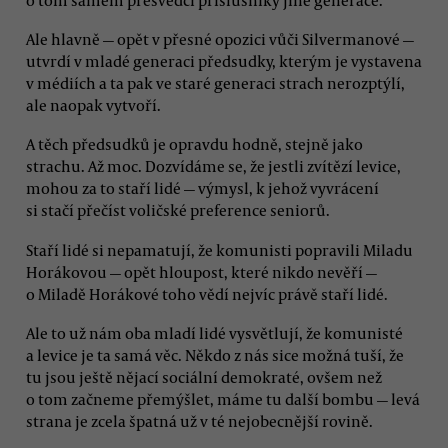
Ale hlavně — opět v přesné opozici vůči Silvermanové —
utvrdí v mladé generaci předsudky, kterým je vystavena
v médiích a ta pak ve staré generaci strach nerozptýlí,
ale naopak vytvoří.
A těch předsudků je opravdu hodně, stejně jako
strachu. Až moc. Dozvídáme se, že jestli zvítězí levice,
mohou za to staří lidé — výmysl, k jehož vyvrácení
si stačí přečíst voličské preference seniorů.
Staří lidé si nepamatují, že komunisti popravili Miladu
Horákovou — opět hloupost, které nikdo nevěří —
o Miladě Horákové toho vědí nejvíc právě staří lidé.
Ale to už nám oba mladí lidé vysvětlují, že komunisté
a levice je ta samá věc. Někdo z nás sice možná tuší, že
tu jsou ještě nějací sociální demokraté, ovšem než
o tom začneme přemýšlet, máme tu další bombu — levá
strana je zcela špatná už v té nejobecnější rovině.