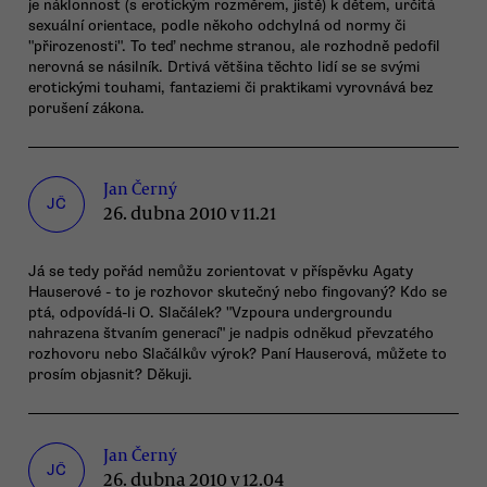
je náklonnost (s erotickým rozměrem, jistě) k dětem, určitá
sexuální orientace, podle někoho odchylná od normy či
"přirozenosti". To teď nechme stranou, ale rozhodně pedofil
nerovná se násilník. Drtivá většina těchto lidí se se svými
erotickými touhami, fantaziemi či praktikami vyrovnává bez
porušení zákona.
Jan Černý
JČ
26. dubna 2010 v 11.21
Já se tedy pořád nemůžu zorientovat v příspěvku Agaty
Hauserové - to je rozhovor skutečný nebo fingovaný? Kdo se
ptá, odpovídá-li O. Slačálek? "Vzpoura undergroundu
nahrazena štvaním generací" je nadpis odněkud převzatého
rozhovoru nebo Slačálkův výrok? Paní Hauserová, můžete to
prosím objasnit? Děkuji.
Jan Černý
JČ
26. dubna 2010 v 12.04