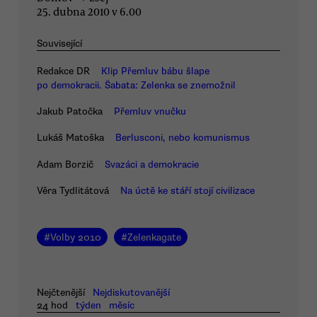
25. dubna 2010 v 6.00
Související
Redakce DR
Klip Přemluv bábu šlape
po demokracii. Šabata: Zelenka se znemožnil
Jakub Patočka
Přemluv vnučku
Lukáš Matoška
Berlusconi, nebo komunismus
Adam Borzič
Svazáci a demokracie
Věra Tydlitátová
Na úctě ke stáří stojí civilizace
#
Volby 2010
#
Zelenkagate
Nejčtenější
Nejdiskutovanější
24 hod
týden
měsíc