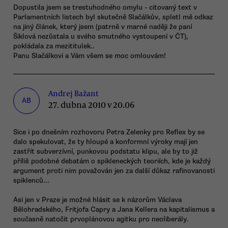
Dopustila jsem se trestuhodného omylu - citovaný text v
Parlamentních listech byl skutečně Slačálkův, spletl mě odkaz
na jiný článek, který jsem (patrně v marné naději že paní
Šiklová nezůstala u svého smutného vystoupení v ČT),
pokládala za mezititulek..
Panu Slačálkovi a Vám všem se moc omlouvám!
Andrej Bažant
AB
27. dubna 2010 v 20.06
Sice i po dnešním rozhovoru Petra Zelenky pro Reflex by se
dalo spekulovat, že ty hloupé a konformní výroky mají jen
zastřít subverzívní, punkovou podstatu klipu, ale by to již
příliš podobné debatám o spikleneckých teoriích, kde je každý
argument proti nim považován jen za další důkaz rafinovanosti
spiklenců...
Asi jen v Praze je možné hlásit se k názorům Václava
Bělohradského, Fritjofa Capry a Jana Kellera na kapitalismus a
současně natočit prvoplánovou agitku pro neoliberály.