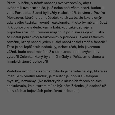
Přemluv bábu, v němž nabádají své vrstevníky, aby ti
uvědomili své prarodiče, jaké nebezpečí všem hrozí, budou-li
volit Paroubka. Starci byli vždy reakcionáři, to víme z Pavlíka
Morozova, kterého ubil dědeček kulak za to, že jako pionýr
udal svého tatínka, rovněž reakcionáře. Proto by měla mládež
jít k pohovoru s dědečkem a babičkou také ozbrojena,
případně staruchu rovnou majznout po hlavě sekyrkou, jako
to udělal pokrokový Raskolnikov v jednom ruském reakčním
románu, který napsal jeden ruský náboženský tmář a fanatik."
Toto je asi lepší druh nadsázky, neboť těch, kdo ji vezmou
vážně, bude snad méně než u té, kterou podle svých slov
vytvořil Zelenka, který by si měl někdy s Peňásem o vkusu a
hranicích žánrů pohovořit.
Podobně výchovná a rovněž zdařilá je parodie na klip, která se
jmenuje "Přemluv Mádlu", jejíž autor je, bohužel (alespoň
myslím), neznámý. (Na některých diskusních fórech se sice
spekulovalo, že autorem může být sám Zelenka, já osobně už
ale v těchto bojovkách pokračovat nebudu...)