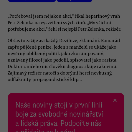
„Potřeboval jsem nějakou akci," říkal heparinový vrah
Petr Zelenka na vysvětlení svých činů. „My všichni
potřebujeme akci," řekl si nejspíš Petr Zelenka, režisér.
Občas to zažije asi každý. Deziluze, zklamání. Kamarád
zapře půjčené peníze. Jeden z manželů se ukáže jako
nevěrný, oblíbený politik jako zkorumpovaný,
uznávaný filosof jako pedofil, spisovatel jako rasista.
Doktor z ničeho nic člověku diagnostikuje rakovinu.
Zajímavý režisér natočí s dobrými herci nevkusný,
odfláknutý, propagandistický klip...
×
Naše noviny stojí v první linii
boje za svobodné novinářství
a lidská práva. Podpořte nás