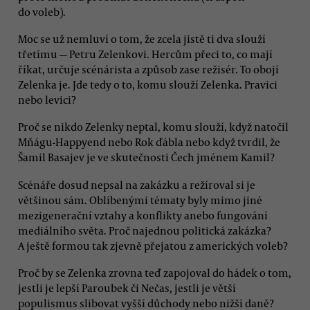
do voleb).
Moc se už nemluví o tom, že zcela jistě ti dva slouží
třetímu — Petru Zelenkovi. Hercům přeci to, co mají
říkat, určuje scénárista a způsob zase režisér. To obojí
Zelenka je. Jde tedy o to, komu slouží Zelenka. Pravici
nebo levici?
Proč se nikdo Zelenky neptal, komu slouží, když natočil
Mňágu-Happyend nebo Rok ďábla nebo když tvrdil, že
Šamil Basajev je ve skutečnosti Čech jménem Kamil?
Scénáře dosud nepsal na zakázku a režíroval si je
většinou sám. Oblíbenými tématy byly mimo jiné
mezigenerační vztahy a konflikty anebo fungování
mediálního světa. Proč najednou politická zakázka?
A ještě formou tak zjevně přejatou z amerických voleb?
Proč by se Zelenka zrovna teď zapojoval do hádek o tom,
jestli je lepší Paroubek či Nečas, jestli je větší
populismus slibovat vyšší důchody nebo nižší daně?