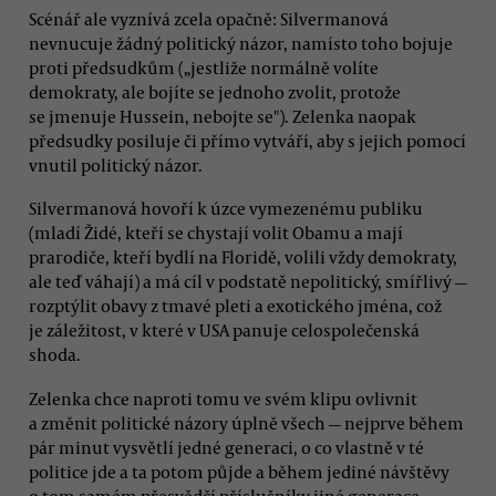
Scénář ale vyznívá zcela opačně: Silvermanová
nevnucuje žádný politický názor, namísto toho bojuje
proti předsudkům („jestliže normálně volíte
demokraty, ale bojíte se jednoho zvolit, protože
se jmenuje Hussein, nebojte se"). Zelenka naopak
předsudky posiluje či přímo vytváří, aby s jejich pomocí
vnutil politický názor.
Silvermanová hovoří k úzce vymezenému publiku
(mladí Židé, kteří se chystají volit Obamu a mají
prarodiče, kteří bydlí na Floridě, volili vždy demokraty,
ale teď váhají) a má cíl v podstatě nepolitický, smířlivý —
rozptýlit obavy z tmavé pleti a exotického jména, což
je záležitost, v které v USA panuje celospolečenská
shoda.
Zelenka chce naproti tomu ve svém klipu ovlivnit
a změnit politické názory úplně všech — nejprve během
pár minut vysvětlí jedné generaci, o co vlastně v té
politice jde a ta potom půjde a během jediné návštěvy
o tom samém přesvědčí příslušníky jiné generace.