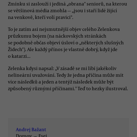
Zmínku si zaslouží i jediná „obrana" seniorů, na kterou
se většinová média zmohla — „jsou i staří lidé žijící
na venkově, kteří volí pravici".
To je zatím asi nejsmutnější objev celého Zelenkova
průzkumu bojem (na náckovských stránkách
se podobně občas objeví úsloví o „některých slušných
Židech"). Ale každý přínos je vlastně dobrý, když jde
o katarzi...
Zelenka kdysi napsal: „V zásadě se mi líbí jakékoliv
nelineární uvažování. Tedy že jedna příčina může mít
více následků a jeden a tentýž následek může být
způsobený různými příčinami." Teď to hezky ilustroval.
Andrej Bažant
Domov
→
Esej