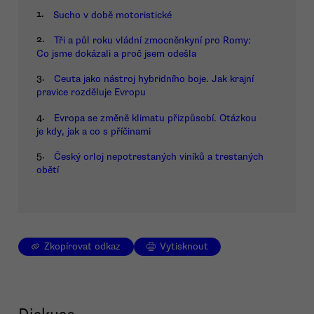
1.
Sucho v době motoristické
2.
Tři a půl roku vládní zmocněnkyní pro Romy:
Co jsme dokázali a proč jsem odešla
3.
Ceuta jako nástroj hybridního boje. Jak krajní
pravice rozděluje Evropu
4.
Evropa se změně klimatu přizpůsobí. Otázkou
je kdy, jak a co s příčinami
5.
Český orloj nepotrestaných viníků a trestaných
obětí
Zkopírovat odkaz
Vytisknout