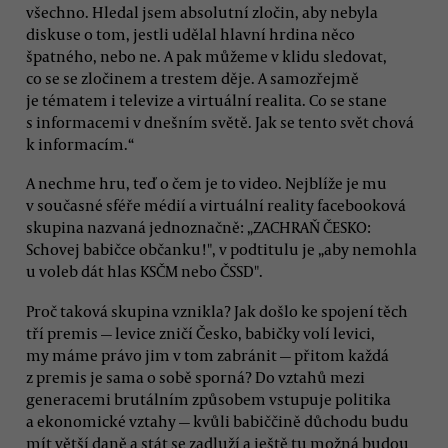
všechno. Hledal jsem absolutní zločin, aby nebyla
diskuse o tom, jestli udělal hlavní hrdina něco
špatného, nebo ne. A pak můžeme v klidu sledovat,
co se se zločinem a trestem děje. A samozřejmě
je tématem i televize a virtuální realita. Co se stane
s informacemi v dnešním světě. Jak se tento svět chová
k informacím.“
A nechme hru, teď o čem je to video. Nejblíže je mu
v současné sféře médií a virtuální reality facebooková
skupina nazvaná jednoznačně: „ZACHRAŇ ČESKO:
Schovej babičce občanku!", v podtitulu je „aby nemohla
u voleb dát hlas KSČM nebo ČSSD".
Proč taková skupina vznikla? Jak došlo ke spojení těch
tří premis — levice zničí Česko, babičky volí levici,
my máme právo jim v tom zabránit — přitom každá
z premis je sama o sobě sporná? Do vztahů mezi
generacemi brutálním způsobem vstupuje politika
a ekonomické vztahy — kvůli babiččině důchodu budu
mít větší daně a stát se zadluží a ještě tu možná budou