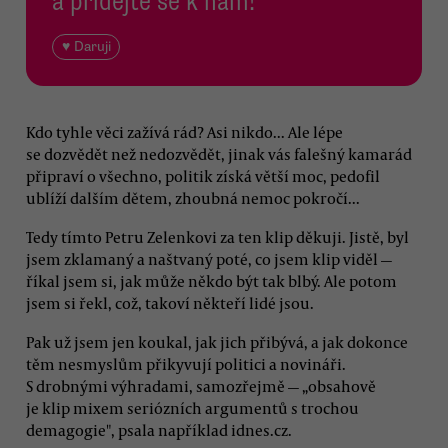
a přidejte se k nám!
♥ Daruji
Kdo tyhle věci zažívá rád? Asi nikdo... Ale lépe
se dozvědět než nedozvědět, jinak vás falešný kamarád
připraví o všechno, politik získá větší moc, pedofil
ublíží dalším dětem, zhoubná nemoc pokročí...
Tedy tímto Petru Zelenkovi za ten klip děkuji. Jistě, byl
jsem zklamaný a naštvaný poté, co jsem klip viděl —
říkal jsem si, jak může někdo být tak blbý. Ale potom
jsem si řekl, což, takoví někteří lidé jsou.
Pak už jsem jen koukal, jak jich přibývá, a jak dokonce
těm nesmyslům přikyvují politici a novináři.
S drobnými výhradami, samozřejmě — „obsahově
je klip mixem seriózních argumentů s trochou
demagogie", psala například idnes.cz.