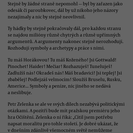
Stejně by žádné straně nepomohl — byl by zařazen jako
odesák či paroubkovec, dál by už nikoho jeho názory
nezajímaly a nic by stejně neovlivnil.
Ty hádky by stejně pokračovaly dál, pro každou stranu
se najdou milióny různě chytrých a různě upřímných
argumentů. A argumenty nakonec stejně nerozhodují.
Rozhodují symboly a archetypy a práce s nimi.
Tu máš Horákovou! Tu máš Koženého! Jsi Gottwald!
Pinochet! Haider! Mečiar! Rozhazuješ! Tuneluješ!
Zadlužíš nás! Okradeš nás! Máš bradavici! Jsi teplej! Jsi
zbabělej! Podlejzáš velmocím! Sloužíš Bruselu, Rusku,
Americe... Symboly a peníze, nic jiného se nedává
a neslibuje.
Petr Zelenka se ale ve svých dílech nezabývá politickými
otázkami. A pozítří bude mít pražskou premiéru jeho
hra Očištění. Zelenka o ní říká: „Cítil jsem potřebu
napsat moralitu pro tohle století. Je dobré ukázat, že
v dnešním zdánlivě všemocném světě nemůžeme