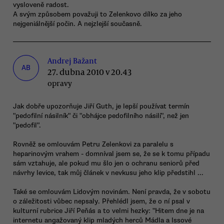
vysloveně radost.
A svým způsobem považuji to Zelenkovo dílko za jeho
nejgeniálnější počin. A nejzlejší současně.
Andrej Bažant
AB
27. dubna 2010 v 20.43
opravy
Jak dobře upozorňuje Jiří Guth, je lepší používat termín
"pedofilní násilník" či "obhájce pedofilního násilí", než jen
"pedofil".
Rovněž se omlouvám Petru Zelenkovi za paralelu s
heparinovým vrahem - domníval jsem se, že se k tomu případu
sám vztahuje, ale pokud mu šlo jen o ochranu seniorů před
návrhy levice, tak můj článek v nevkusu jeho klip předstihl ...
Také se omlouvám Lidovým novinám. Není pravda, že v sobotu
o záležitosti vůbec nepsaly. Přehlédl jsem, že o ní psal v
kulturní rubrice Jiří Peňás a to velmi hezky: "Hitem dne je na
internetu angažovaný klip mladých herců Mádla a Issové