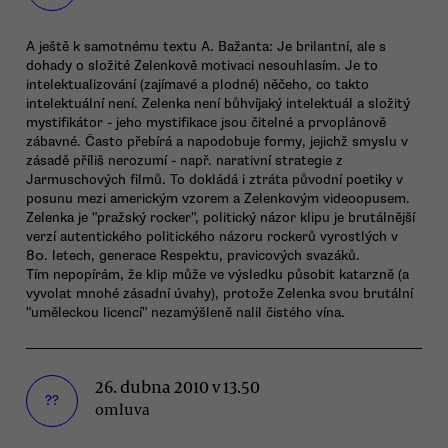
A ještě k samotnému textu A. Bažanta: Je brilantní, ale s
dohady o složité Zelenkově motivaci nesouhlasím. Je to
intelektualizování (zajímavé a plodné) něčeho, co takto
intelektuální není. Zelenka není bůhvíjaký intelektuál a složitý
mystifikátor - jeho mystifikace jsou čitelné a prvoplánově
zábavné. Často přebírá a napodobuje formy, jejichž smyslu v
zásadě příliš nerozumí - např. narativní strategie z
Jarmuschových filmů. To dokládá i ztráta původní poetiky v
posunu mezi americkým vzorem a Zelenkovým videoopusem.
Zelenka je "pražský rocker", politický názor klipu je brutálnější
verzí autentického politického názoru rockerů vyrostlých v
80. letech, generace Respektu, pravicových svazáků.
Tím nepopírám, že klip může ve výsledku působit katarzně (a
vyvolat mnohé zásadní úvahy), protože Zelenka svou brutální
"uměleckou licencí" nezamýšleně nalil čistého vína.
26. dubna 2010 v 13.50
??
omluva