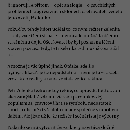
ji ignorují. A přitom — opět analogie — o psychických
problémech a agresivních sklonech ošetřovatele vědělo
jeho okolí již dlouho.
Pokud by tehdy kdosi udělal to, co nyní režisér Zelenka
— tedy vyostření situace — nemuselo možná k ničemu
strašnému dojít. Ošetřovatel by byl poslán na léčení,
zbaven pozice... Tedy, Petr Zelenka teď možná cosi tušil
a...
A možná je vše úplně jinak. Otázka, zda šlo
o „mystifikaci", je už nepodstatná — nyní je ta věc zcela
vrostlá do reality a sama se stala velice reálnou...
Petr Zelenka těžko někdy řekne, co opravdu touto svojí
akcí zamýšlel. A zda mu víc vadí paroubkovský
populismus, pravicová hra se symboly, nedostatek
soucitu obecně či vše dohromady společně s mnohým
dalším. Ale jisté už je, že režisér i scénárista je výborný.
Podařilo se mu vytvořit červa, který navrtává složitě