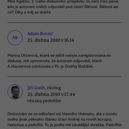
Milá Agatho, z Tvého diskusního příspěvku mi není moc jasné,
kdo je autorem oněch odpovědí pod citací Šiklové. Šiklová asi
ne? Díky a měj se dobře.
Adam Borzič
AB
25. dubna 2010 v 16.14
Marina Otterová, která se ještě nebyla zaregistrována do
diskuse, mě upozornila, že autorem odpovědí, které
A.Hauserová odcitovala z PL je Ondřej Slačálek.
Jiří Guth
, ekolog
25. dubna 2010 v 17.44
obrana pedofilie
Omlouvám se za odbočení od hlavního thematu, ale v úvodu
svého jinak pěkného článku staví Andrej na roveň korupci,
rasismus a pedofilii. To je podle mě zavádějící zkratka. Pedofilie