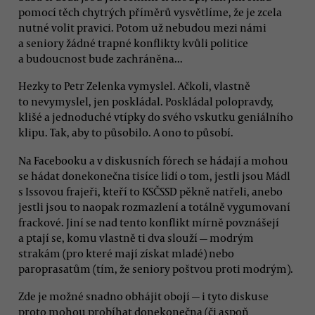
pomocí těch chytrých příměrů vysvětlíme, že je zcela
nutné volit pravici. Potom už nebudou mezi námi
a seniory žádné trapné konflikty kvůli politice
a budoucnost bude zachráněna...
Hezky to Petr Zelenka vymyslel. Ačkoli, vlastně
to nevymyslel, jen poskládal. Poskládal polopravdy,
klišé a jednoduché vtípky do svého vskutku geniálního
klipu. Tak, aby to působilo. A ono to působí.
Na Facebooku a v diskusních fórech se hádají a mohou
se hádat donekonečna tisíce lidí o tom, jestli jsou Mádl
s Issovou frajeři, kteří to KSČSSD pěkně natřeli, anebo
jestli jsou to naopak rozmazlení a totálně vygumovaní
frackové. Jiní se nad tento konflikt mírně povznášejí
a ptají se, komu vlastně ti dva slouží — modrým
strakám (pro které mají získat mladé) nebo
paroprasatům (tím, že seniory poštvou proti modrým).
Zde je možné snadno obhájit obojí — i tyto diskuse
proto mohou probíhat donekonečna (či aspoň