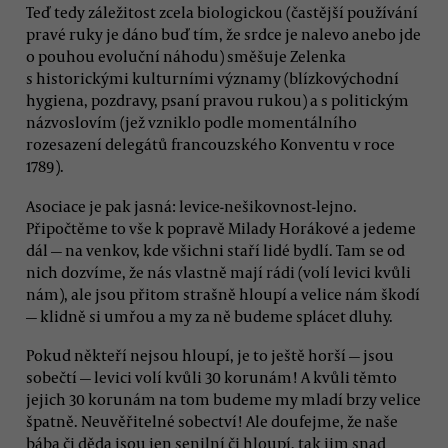
Teď tedy záležitost zcela biologickou (častější používání
pravé ruky je dáno buď tím, že srdce je nalevo anebo jde
o pouhou evoluční náhodu) směšuje Zelenka
s historickými kulturními významy (blízkovýchodní
hygiena, pozdravy, psaní pravou rukou) a s politickým
názvoslovím (jež vzniklo podle momentálního
rozesazení delegátů francouzského Konventu v roce
1789).
Asociace je pak jasná: levice-nešikovnost-lejno.
Připočtěme to vše k popravě Milady Horákové a jedeme
dál — na venkov, kde všichni staří lidé bydlí. Tam se od
nich dozvíme, že nás vlastně mají rádi (volí levici kvůli
nám), ale jsou přitom strašně hloupí a velice nám škodí
— klidně si umřou a my za ně budeme splácet dluhy.
Pokud někteří nejsou hloupí, je to ještě horší — jsou
sobečtí — levici volí kvůli 30 korunám! A kvůli těmto
jejich 30 korunám na tom budeme my mladí brzy velice
špatně. Neuvěřitelné sobectví! Ale doufejme, že naše
bába či děda jsou jen senilní či hloupí, tak jim snad