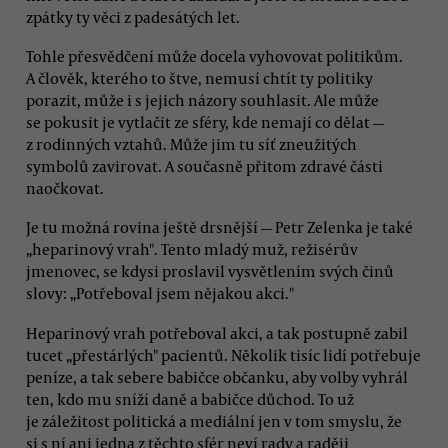
zpátky ty věci z padesátých let.
Tohle přesvědčení může docela vyhovovat politikům.
A člověk, kterého to štve, nemusí chtít ty politiky
porazit, může i s jejich názory souhlasit. Ale může
se pokusit je vytlačit ze sféry, kde nemají co dělat —
z rodinných vztahů. Může jim tu síť zneužitých
symbolů zavirovat. A současně přitom zdravé části
naočkovat.
Je tu možná rovina ještě drsnější — Petr Zelenka je také
„heparinový vrah". Tento mladý muž, režisérův
jmenovec, se kdysi proslavil vysvětlením svých činů
slovy: „Potřeboval jsem nějakou akci."
Heparinový vrah potřeboval akci, a tak postupně zabil
tucet „přestárlých" pacientů. Několik tisíc lidí potřebuje
peníze, a tak sebere babičce občanku, aby volby vyhrál
ten, kdo mu sníží daně a babičce důchod. To už
je záležitost politická a mediální jen v tom smyslu, že
si s ní ani jedna z těchto sfér neví rady a raději