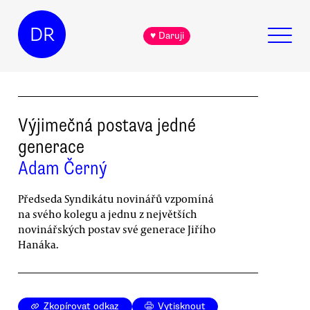
DR
♥ Daruji
Výjimečná postava jedné
generace
Adam Černý
Předseda Syndikátu novinářů vzpomíná
na svého kolegu a jednu z největších
novinářských postav své generace Jiřího
Hanáka.
Zkopírovat odkaz
Vytisknout