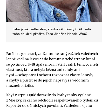
Jeho jazyk, volba slov, stavba vět dávaly tušit, kolik
toho dokázal přečíst. Foto Jindřich Nosek, WmC
Patřil ke generaci, z níž mnohé raný zážitek válečných
let přivedl na levici až do komunistické strany, která
se po únoru 1948 ujala moci. Patřil však k těm, co měli
vlastnost, která nebyla běžná ani tehdy, ani
nyní — schopnost i ochotu rozpoznat vlastní omyly
a chyby a pustit se do jejich nápravy i s vědomím
možného rizika.
Když v srpnu 1968 dorazily do Prahy tanky vyslané
z Moskvy, čekal ho odchod z respektovaného týdeníku
Reportér do dělnických povolání. Vzhledem k jeho