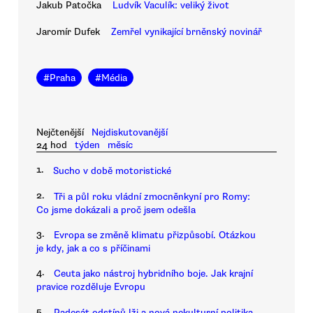
Jakub Patočka
Ludvík Vaculík: veliký život
Jaromír Dufek
Zemřel vynikající brněnský novinář
#
Praha
#
Média
Nejčtenější
Nejdiskutovanější
24 hod
týden
měsíc
1.
Sucho v době motoristické
2.
Tři a půl roku vládní zmocněnkyní pro Romy:
Co jsme dokázali a proč jsem odešla
3.
Evropa se změně klimatu přizpůsobí. Otázkou
je kdy, jak a co s příčinami
4.
Ceuta jako nástroj hybridního boje. Jak krajní
pravice rozděluje Evropu
5.
Padesát odstínů lži a nová nekulturní politika