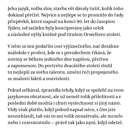
Jeho jazyk, volba slov, stavba vět dávaly tušit, kolik toho
dokázal přečíst. Nejvíce a nejlépe se to promítlo do řady
příspěvků, které napsal na konci 90. let do časopisu
Týden, od začátku byly koncipovány jako celek
a následně vyšly knižně pod titulem Orwellovo století.
V něm se mu podařilo cosi výjimečného, nač dosáhne
málokdo v profesi, kde se s povzdechem říkává, že
noviny se během jediného dne napíšou, přečtou
a zapomenou. Do portrétu dvacátého století vložil
to nejlepší za svého talentu, umění řeči propojeného
se znalostí faktů a souvislostí.
Pokud selhával, zpravidla tehdy, když se spolehl na svou
jazykovou obratnost, ale už neměl tolik příležitosti a v
poslední době možná i chuti vyslechnout si jiný názor.
Vždy však platilo, když pokud napsal něco, s čím jste
nesouhlasili, tak vás to ani tolik nenaštvalo, ale mrzelo
nebo i rozesmutnilo — právě tak jako nyní, když odešel.