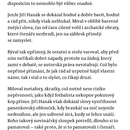
dispozicím to nemohlo být vůbec snadné.
Jenže Jiří Hanák se dokázal hodně a dobře bavit, hodně
a rád přít, nikdy však nefňukal. Míval v oblibě barevně
znějící slova, čas od času cíleně volil i archaické obraty,
které čtenáře nezbrzdí, jen na záblesk přimějí
se zamyslet.
Býval tak upřímný, že ostatní u stolu varoval, aby před
ním neříkali dobré nápady, protože na žádný, který
zazní v debatě, se autorská práva nevztahují. Což bylo
nepřímé přiznání, že jak rád až urputně hájil vlastní
názor, tak i stál o to slyšet, co říkají druzí.
Miloval metafory, zkratky, což nutně nese riziko
nepřesnosti, jako když fotbalista nekopne pokutový
kop přímo. Jiří Hanák však dokázal slovy vystřihnout
panenkovský oblouček, kdy brankář na míč nejenže
nedosáhne, ale jen udiveně zírá, kudy se lehce snáší.
Koho takový novinářský sloupek potrefil, dlouho si to
pamatoval — také proto, že si to pamatovali i čtenáři.