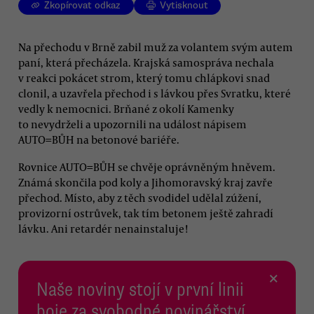
Zkopírovat odkaz
Vytisknout
Na přechodu v Brně zabil muž za volantem svým autem
paní, která přecházela. Krajská samospráva nechala
v reakci pokácet strom, který tomu chlápkovi snad
clonil, a uzavřela přechod i s lávkou přes Svratku, které
vedly k nemocnici. Brňané z okolí Kamenky
to nevydrželi a upozornili na událost nápisem
AUTO=BŮH na betonové bariéře.
Rovnice AUTO=BŮH se chvěje oprávněným hněvem.
Známá skončila pod koly a Jihomoravský kraj zavře
přechod. Místo, aby z těch svodidel udělal zúžení,
provizorní ostrůvek, tak tím betonem ještě zahradí
lávku. Ani retardér nenainstaluje!
×
Naše noviny stojí v první linii
boje za svobodné novinářství