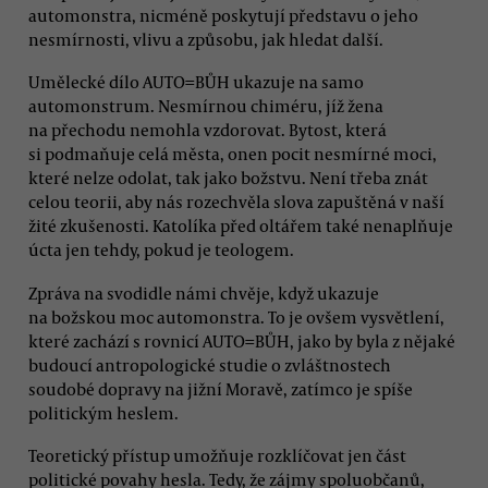
automonstra, nicméně poskytují představu o jeho
nesmírnosti, vlivu a způsobu, jak hledat další.
Umělecké dílo AUTO=BŮH ukazuje na samo
automonstrum. Nesmírnou chiméru, jíž žena
na přechodu nemohla vzdorovat. Bytost, která
si podmaňuje celá města, onen pocit nesmírné moci,
které nelze odolat, tak jako božstvu. Není třeba znát
celou teorii, aby nás rozechvěla slova zapuštěná v naší
žité zkušenosti. Katolíka před oltářem také nenaplňuje
úcta jen tehdy, pokud je teologem.
Zpráva na svodidle námi chvěje, když ukazuje
na božskou moc automonstra. To je ovšem vysvětlení,
které zachází s rovnicí AUTO=BŮH, jako by byla z nějaké
budoucí antropologické studie o zvláštnostech
soudobé dopravy na jižní Moravě, zatímco je spíše
politickým heslem.
Teoretický přístup umožňuje rozklíčovat jen část
politické povahy hesla. Tedy, že zájmy spoluobčanů,