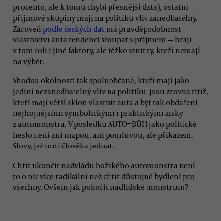
procento, ale k tomu chybí přesnější data), ostatní
příjmové skupiny mají na politiku vliv zanedbatelný.
Zároveň
podle českých dat
má pravděpodobnost
vlastnictví auta tendenci stoupat s příjmem — hrají
v tom roli i jiné faktory, ale těžko vinit ty, kteří nemají
na výběr.
Shodou okolností tak spoluobčané, kteří mají jako
jediní nezanedbatelný vliv na politiku, jsou zrovna titíž,
kteří mají větší sklon vlastnit auta a být tak obdařeni
nejhojnějšími symbolickými i praktickými zisky
z automonstra. V posledku AUTO=BŮH jako politické
heslo není ani mapou, ani pomluvou, ale příkazem.
Slovy, jež nutí člověka jednat.
Chtít ukončit nadvládu božského automonstra není
to o nic více radikální než chtít důstojné bydlení pro
všechny. Ovšem jak pokořit nadlidské monstrum?