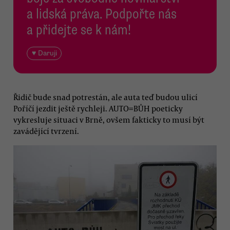
a lidská práva. Podpořte nás
a přidejte se k nám!
♥ Daruji
Řidič bude snad potrestán, ale auta teď budou ulicí
Poříčí jezdit ještě rychleji. AUTO=BŮH poeticky
vykresluje situaci v Brně, ovšem fakticky to musí být
zavádějící tvrzení.