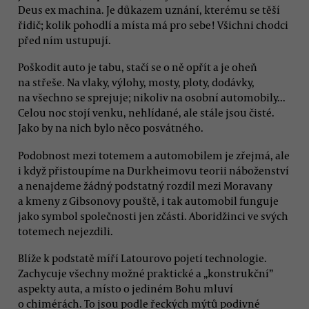
Deus ex machina. Je důkazem uznání, kterému se těší
řidič; kolik pohodlí a místa má pro sebe! Všichni chodci
před ním ustupují.
Poškodit auto je tabu, stačí se o ně opřít a je oheň
na střeše. Na vlaky, výlohy, mosty, ploty, dodávky,
na všechno se sprejuje; nikoliv na osobní automobily...
Celou noc stojí venku, nehlídané, ale stále jsou čisté.
Jako by na nich bylo něco posvátného.
Podobnost mezi totemem a automobilem je zřejmá, ale
i když přistoupíme na Durkheimovu teorii náboženství
a nenajdeme žádný podstatný rozdíl mezi Moravany
a kmeny z Gibsonovy pouště, i tak automobil funguje
jako symbol společnosti jen zčásti. Aboridžinci ve svých
totemech nejezdili.
Blíže k podstatě míří Latourovo pojetí technologie.
Zachycuje všechny možné praktické a „konstrukční”
aspekty auta, a místo o jediném Bohu mluví
o chimérách. To jsou podle řeckých mýtů podivné