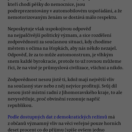
kteří chodí pěšky do nemocnice, jsou
podreprezentovány v automobilovém uspořádání, a že
nemotorizovaným ženám se dostává málo respektu.
Neposkytuje však uspokojivou odpověď
na nejpalčivější politický význam, a sice rozdělení
zodpovědnosti za současnou situaci, kdy chodíme
městem s očima na šťopkách, aby nás někdo nezajel.
Odpověď, že za to může automonstrum, je vlhkým
snem každé byrokracie, protože to už rovnou můžeme
říci, že na vině je průmyslová civilizace, všichni a nikdo.
Zodpovědnost nesou jistě ti, kdož mají největší vliv
na současný stav nebo z něj nejvíce profitují. Svůj díl
nesou jistě místní radní z Jihomoravského kraje, to ale
nevysvětluje, proč obvinění rezonuje napříč
republikou.
Podle dostupných dat z demokratických režimů
má
z občanů významný vliv na věci veřejné pouze horních
deset procent co do příjmu (spíše ovšem jedno