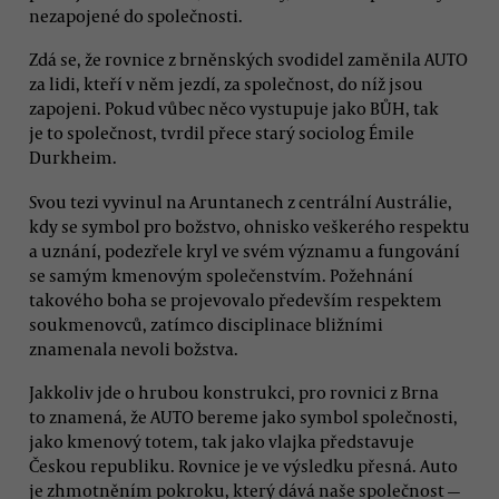
nezapojené do společnosti.
Zdá se, že rovnice z brněnských svodidel zaměnila AUTO
za lidi, kteří v něm jezdí, za společnost, do níž jsou
zapojeni. Pokud vůbec něco vystupuje jako BŮH, tak
je to společnost, tvrdil přece starý sociolog Émile
Durkheim.
Svou tezi vyvinul na Aruntanech z centrální Austrálie,
kdy se symbol pro božstvo, ohnisko veškerého respektu
a uznání, podezřele kryl ve svém významu a fungování
se samým kmenovým společenstvím. Požehnání
takového boha se projevovalo především respektem
soukmenovců, zatímco disciplinace bližními
znamenala nevoli božstva.
Jakkoliv jde o hrubou konstrukci, pro rovnici z Brna
to znamená, že AUTO bereme jako symbol společnosti,
jako kmenový totem, tak jako vlajka představuje
Českou republiku. Rovnice je ve výsledku přesná. Auto
je zhmotněním pokroku, který dává naše společnost —