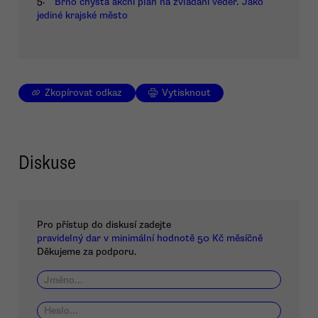
5.
Brno chystá akční plán na zvládání veder. Jako
jediné krajské město
Zkopírovat odkaz
Vytisknout
Diskuse
Pro přístup do diskusí zadejte
pravidelný dar v minimální hodnotě 50 Kč měsíčně
Děkujeme za podporu.