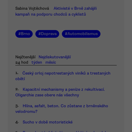
Sabina Vojtěchová
Aktivisté v Brně zahájili
kampaň na podporu chodců a cyklistů
#
Brno
#
Doprava
#
Automobilismus
Nejčtenější
Nejdiskutovanější
24 hod
týden
měsíc
1.
Český orloj nepotrestaných viníků a trestaných
obětí
2.
Kapacitní mechanismy a peníze z rekultivací.
Oligarchie zase obere nás všechny
3.
Hlína, asfalt, beton. Co zůstane z brněnského
velodromu?
4.
Sucho v době motoristické