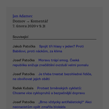
Jan Adamec
Domov
→
Komentář
7. února 2020 v 9.31
Související
Jakub Patočka
Spojit tři hlasy v jeden? Proti
Babišovi, proti náckům, za klima
Josef Patočka
Moravu trápí smog. Česká
republika snižuje znečištění ovzduší velmi pomalu
Josef Patočka
Je třeba trestat bezohledné řidiče,
ne obviňovat jejich oběti
Radek Kubala
Protest brněnských cyklistů:
Chceme více cyklopruhů a bezpečnější dopravu
Josef Patočka
„Brno vždycky antifašistický!“ Akci
neonacistům opět zmařila blokáda