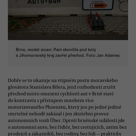
Brno, model 2020: Paní skončila pod koly
a Jihomoravský kraj zavřel přechod. Foto Jan Adamec
Dobře se to ukazuje na vtipném postu moravského
glosátora Stanislava Bilera, jenž rozhodnutí zrušit
přechod místo omezení rychlosti aut v Brně staví
do kontrastu s přístupem mnohem více
motorizovaného Phoenixu, který jen po jedné jediné
smrtelné nehodě zakázal i jen zkušební provoz
autonomních vozů Über. Oproti brněnské události jde
o autonomní auto, bez řidiče, bez cestujících, zatím bez
prodejců a zákazníků, bez rodiny, bez lidí — prakticky