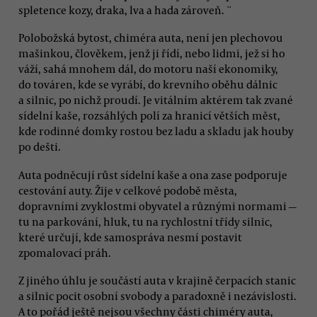
spletence kozy, draka, lva a hada zároveň. ¨
Polobožská bytost, chiméra auta, není jen plechovou
mašinkou, člověkem, jenž ji řídí, nebo lidmi, jež si ho
váží, sahá mnohem dál, do motoru naší ekonomiky,
do továren, kde se vyrábí, do krevního oběhu dálnic
a silnic, po nichž proudí. Je vitálním aktérem tak zvané
sídelní kaše, rozsáhlých polí za hranicí větších měst,
kde rodinné domky rostou bez ladu a skladu jak houby
po dešti.
Auta podněcují růst sídelní kaše a ona zase podporuje
cestování auty. Žije v celkové podobě města,
dopravními zvyklostmi obyvatel a různými normami —
tu na parkování, hluk, tu na rychlostní třídy silnic,
které určují, kde samospráva nesmí postavit
zpomalovací práh.
Z jiného úhlu je součástí auta v krajině čerpacích stanic
a silnic pocit osobní svobody a paradoxně i nezávislosti.
A to pořád ještě nejsou všechny části chiméry auta,