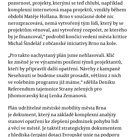
pozornost, projekty, kterými se teď chlubí, například
komplexní internetová mapa projektů, vznikly během
období Matěje Hollana. Brno v současné době nic
nerozpracovává, nemá vytvořený tým lidí, který by se
projektům věnoval, ani vytvořený rozpočet, ze kterého
by je financoval,“ podrobil končící vedení města kritice
Michal Šindelář z občanské iniciativy Brno na kole.
„Pro takto nachystaný plán jsme nehlasovali. Klíč
ke změně je ve výrazném posílení týmů projektantů,
kteří by připravili další opatření. Návrhy z kampaně
Nesehnutí se budeme snažit prosadit, většinu z nich
ve volebním programu již máme,“ sdělila Deníku
Referendum tajemnice Strany zelených pro
Jihomoravský kraj Lenka Zemanová.
Plán udržitelné městské mobility města Brna
je dokument, který na základě komplexní analýzy
stanoví opatření ke zlepšení podmínek pohybu lidí
a věcí ve městě. Je taktéž strategickým dokumentem
z hlediska čerpání dotaci Evropské unie na podporu