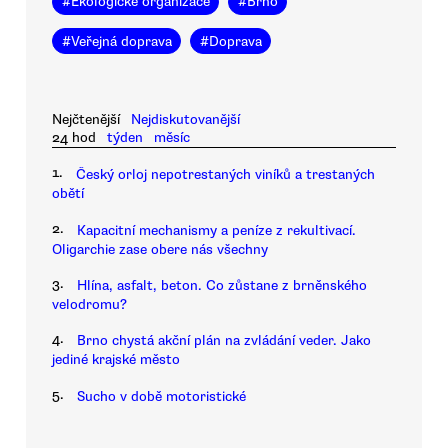
#
Ekologické organizace
#
Brno
#
Veřejná doprava
#
Doprava
Nejčtenější
Nejdiskutovanější
24 hod
týden
měsíc
1.
Český orloj nepotrestaných viníků a trestaných
obětí
2.
Kapacitní mechanismy a peníze z rekultivací.
Oligarchie zase obere nás všechny
3.
Hlína, asfalt, beton. Co zůstane z brněnského
velodromu?
4.
Brno chystá akční plán na zvládání veder. Jako
jediné krajské město
5.
Sucho v době motoristické