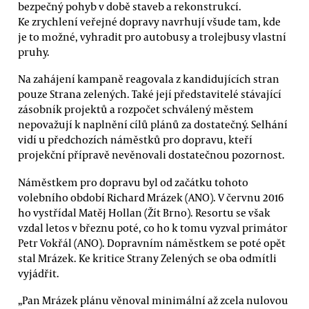
bezpečný pohyb v době staveb a rekonstrukcí.
Ke zrychlení veřejné dopravy navrhují všude tam, kde
je to možné, vyhradit pro autobusy a trolejbusy vlastní
pruhy.
Na zahájení kampaně reagovala z kandidujících stran
pouze Strana zelených. Také její představitelé stávající
zásobník projektů a rozpočet schválený městem
nepovažují k naplnění cílů plánů za dostatečný. Selhání
vidí u předchozích náměstků pro dopravu, kteří
projekční přípravě nevěnovali dostatečnou pozornost.
Náměstkem pro dopravu byl od začátku tohoto
volebního období Richard Mrázek (ANO). V červnu 2016
ho vystřídal Matěj Hollan (Žít Brno). Resortu se však
vzdal letos v březnu poté, co ho k tomu vyzval primátor
Petr Vokřál (ANO). Dopravním náměstkem se poté opět
stal Mrázek. Ke kritice Strany Zelených se oba odmítli
vyjádřit.
„Pan Mrázek plánu věnoval minimální až zcela nulovou