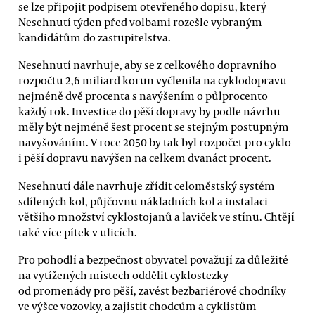
se lze připojit podpisem otevřeného dopisu, který
Nesehnutí týden před volbami rozešle vybraným
kandidátům do zastupitelstva.
Nesehnutí navrhuje, aby se z celkového dopravního
rozpočtu 2,6 miliard korun vyčlenila na cyklodopravu
nejméně dvě procenta s navýšením o půlprocento
každý rok. Investice do pěší dopravy by podle návrhu
měly být nejméně šest procent se stejným postupným
navyšováním. V roce 2050 by tak byl rozpočet pro cyklo
i pěší dopravu navýšen na celkem dvanáct procent.
Nesehnutí dále navrhuje zřídit celoměstský systém
sdílených kol, půjčovnu nákladních kol a instalaci
většího množství cyklostojanů a laviček ve stínu. Chtějí
také více pítek v ulicích.
Pro pohodlí a bezpečnost obyvatel považují za důležité
na vytížených místech oddělit cyklostezky
od promenády pro pěší, zavést bezbariérové chodníky
ve výšce vozovky, a zajistit chodcům a cyklistům