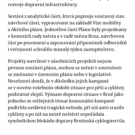
rozvoje dopravní infrastruktury.
Sestává z analytické části, která popisuje současný stav,
návrhové části, vypracované na základě Vize mobility
a Akčního plánu. Jednotlivé části Plánu byly projednány
v komisích rady města a v radě města Brna, návrhovou
část po posouzení a zapracování připomínek odborníků
i veřejností schválilo minulý týden zastupitelstvo.
Projekty navržené v zásobnících projektů nejsou
pevnou součástí plánu, mohou se měnit v souvislosti
se změnami v územním plánu nebo v legislativě.
Nesehnutí doufá, že v důsledku jejich kampaně
se v novém volebním období situace pro pěší a cyklisty
podstatně zlepší. Význam dopravní situace v Brně jako
jednoho ze stěžejních témat komunální kampaně
podtrhla nedávná tragická nehoda, při níž auto srazilo
cyklisty a po níž na místě neštěstí uspořádala
symbolickou blokádu dopravy Brněnská cykloguerrila.