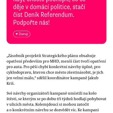
děje v domácí politice, stačí
číst Deník Referendum.
Podpořte nás!
♥ Daruji
„Zásobník projektů Strategického plánu obsahuje
opatření především pro MHD, menší část tvoří opatření
pro auta. Pro pěší chybí konkrétní návrhy úplně, pro
cyklodopravu, kterou chce město zšestinásobit, je jich
jen velmi málo,“ sdělil koordinátor kampaně Jakub
Kriš.
Své návrhy organizátoři kampaně umístili na kolo
štěstí, se kterým se po dobu tří týdnů hodlají pohybovat
v ulicích města. Kolemjdoucí si mohou zatočit
a o konkrétním návrhu se dozvědět víc. Ke kampani