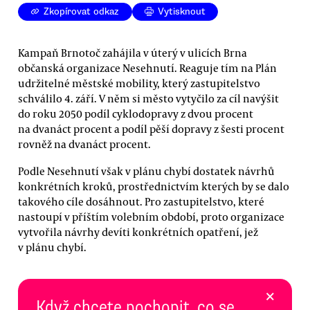
Zkopírovat odkaz
Vytisknout
Kampaň Brnotoč zahájila v úterý v ulicích Brna
občanská organizace Nesehnutí. Reaguje tím na Plán
udržitelné městské mobility, který zastupitelstvo
schválilo 4. září. V něm si město vytyčilo za cíl navýšit
do roku 2050 podíl cyklodopravy z dvou procent
na dvanáct procent a podíl pěší dopravy z šesti procent
rovněž na dvanáct procent.
Podle Nesehnutí však v plánu chybí dostatek návrhů
konkrétních kroků, prostřednictvím kterých by se dalo
takového cíle dosáhnout. Pro zastupitelstvo, které
nastoupí v příštím volebním období, proto organizace
vytvořila návrhy devíti konkrétních opatření, jež
v plánu chybí.
×
Když chcete pochopit, co se