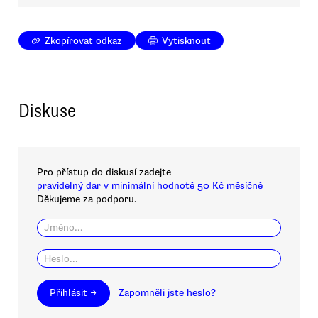
Zkopírovat odkaz
Vytisknout
Diskuse
Pro přístup do diskusí zadejte
pravidelný dar v minimální hodnotě 50 Kč měsíčně
Děkujeme za podporu.
Přihlásit →
Zapomněli jste heslo?