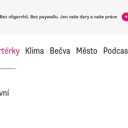
Bez oligarchů. Bez paywallu.
Jen vaše dary a naše práce
♥
rtérky
Klima
Bečva
Město
Podcas
vní