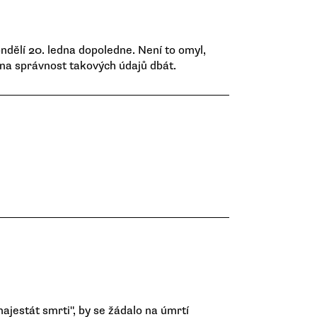
ndělí 20. ledna dopoledne. Není to omyl,
 na správnost takových údajů dbát.
ajestát smrti", by se žádalo na úmrtí