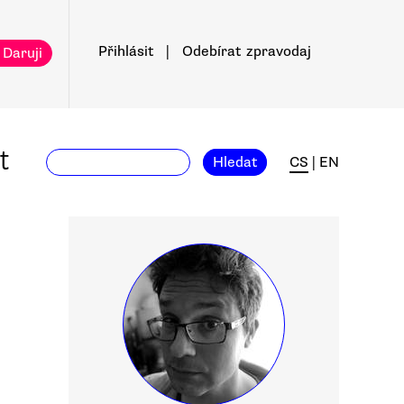
Přihlásit
|
Odebírat
zpravodaj
 Daruji
t
Hledat
CS
|
EN