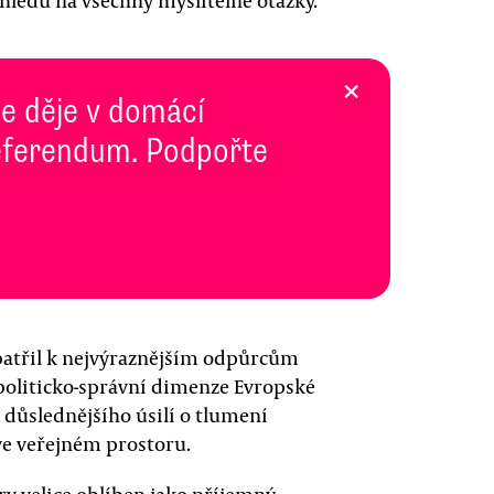
edu na všechny myslitelné otázky.
×
se děje v domácí
 Referendum. Podpořte
 patřil k nejvýraznějším odpůrcům
 politicko-správní dimenze Evropské
, důslednějšího úsilí o tlumení
e veřejném prostoru.