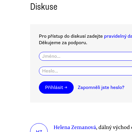
Diskuse
Pro přístup do diskusí zadejte
pravidelný d
Děkujeme za podporu.
Přihlásit →
Zapomněli jste heslo?
Helena Zemanová
, dálný východ