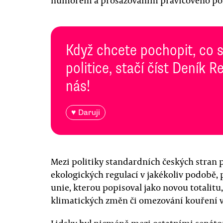
humorem a prosazováním pravicového pohl
Když chcete pochopit, co 
politice, stačí číst Deník
nás!
♥ Daruji
Mezi politiky standardních českých stran
ekologických regulací v jakékoliv podobě,
unie, kterou popisoval jako novou totalitu
klimatických změn či omezování kouření v