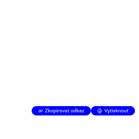
Zkopírovat odkaz
Vytisknout