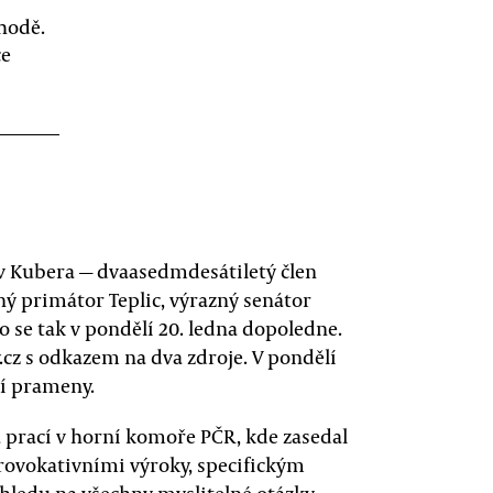
hodě.
ce
av Kubera — dvaasedmdesátiletý člen
ý primátor Teplic, výrazný senátor
o se tak v pondělí 20. ledna dopoledne.
.cz s odkazem na dva zdroje. V pondělí
ší prameny.
prací v horní komoře PČR, kde zasedal
provokativními výroky, specifickým