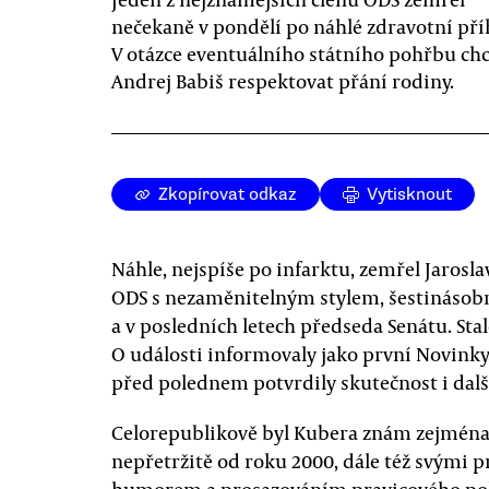
nečekaně v pondělí po náhlé zdravotní pří
V otázce eventuálního státního pohřbu ch
Andrej Babiš respektovat přání rodiny.
Zkopírovat odkaz
Vytisknout
Náhle, nejspíše po infarktu, zemřel Jarosl
ODS s nezaměnitelným stylem, šestinásobn
a v posledních letech předseda Senátu. Stal
O události informovaly jako první Novinky
před polednem potvrdily skutečnost i dal
Celorepublikově byl Kubera znám zejména 
nepřetržitě od roku 2000, dále též svými 