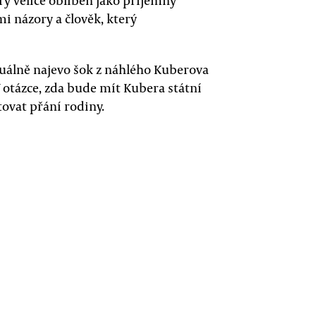
y velice oblíben jako příjemný
mi názory a člověk, který
tuálně najevo šok z náhlého Kuberova
V otázce, zda bude mít Kubera státní
ovat přání rodiny.