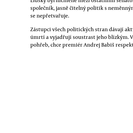
Lidsky byl nicméně mezi ostatními senátor
společník, jasně čitelný politik s neměnný
se nepřetvařuje.
Zástupci všech politických stran dávají ak
úmrtí a vyjadřují soustrast jeho blízkým. 
pohřeb, chce premiér Andrej Babiš respekt