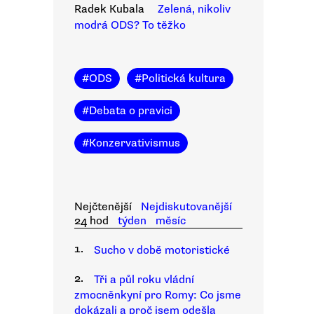
Radek Kubala
Zelená, nikoliv
modrá ODS? To těžko
#
ODS
#
Politická kultura
#
Debata o pravici
#
Konzervativismus
Nejčtenější
Nejdiskutovanější
24 hod
týden
měsíc
1.
Sucho v době motoristické
2.
Tři a půl roku vládní
zmocněnkyní pro Romy: Co jsme
dokázali a proč jsem odešla