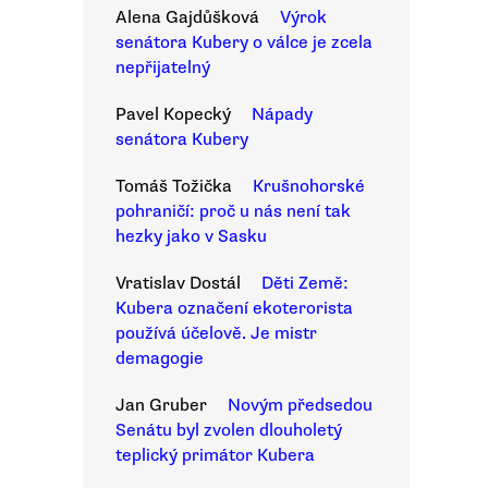
Alena Gajdůšková
Výrok
senátora Kubery o válce je zcela
nepřijatelný
Pavel Kopecký
Nápady
senátora Kubery
Tomáš Tožička
Krušnohorské
pohraničí: proč u nás není tak
hezky jako v Sasku
Vratislav Dostál
Děti Země:
Kubera označení ekoterorista
používá účelově. Je mistr
demagogie
Jan Gruber
Novým předsedou
Senátu byl zvolen dlouholetý
teplický primátor Kubera