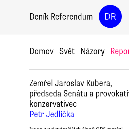
Deník Referendum
DR
Domov
Svět
Názory
Repo
Zemřel Jaroslav Kubera,
předseda Senátu a provokati
konzervativec
Petr Jedlička
Jeden z nejznámějších členů ODS zemřel