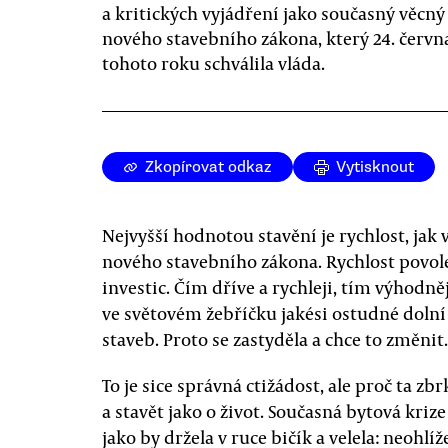
a kritických vyjádření jako současný věcný
nového stavebního zákona, který 24. červn
tohoto roku schválila vláda.
Zkopírovat odkaz
Vytisknout
Nejvyšší hodnotou stavění je rychlost, ja
nového stavebního zákona. Rychlost povolen
investic. Čím dříve a rychleji, tím výhodněj
ve světovém žebříčku jakési ostudné dolní
staveb. Proto se zastyděla a chce to změnit.
To je sice správná ctižádost, ale proč ta zb
a stavět jako o život. Současná bytová kriz
jako by držela v ruce bičík a velela: neohlíž