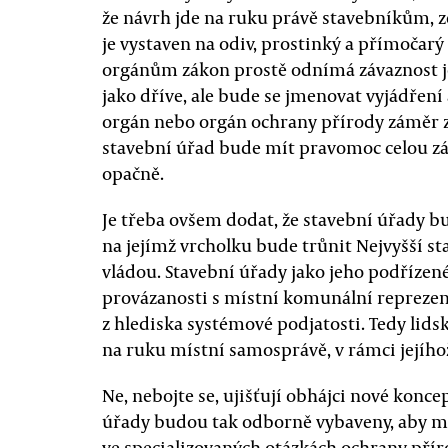
že návrh jde na ruku právě stavebníkům,
je vystaven na odiv, prostinký a přímočar
orgánům zákon prostě odnímá závaznost je
jako dříve, ale bude se jmenovat vyjádřen
orgán nebo orgán ochrany přírody záměr z
stavební úřad bude mít pravomoc celou zále
opačně.
Je třeba ovšem dodat, že stavební úřady b
na jejímž vrcholku bude trůnit Nejvyšší 
vládou. Stavební úřady jako jeho podřízené
provázanosti s místní komunální reprezen
z hlediska systémové podjatosti. Tedy lidsk
na ruku místní samosprávě, v rámci jejího
Ne, nebojte se, ujišťují obhájci nové konc
úřady budou tak odborně vybaveny, aby mo
ve specializovaných otázkách ochrany přír