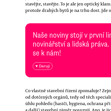
stavějte, stavějte. To je ale jen optický kla
protože drahých bytů je na trhu dost. Jde o
Naše noviny stojí v první l
novinářství a lidská práva.
se k nám!
♥ Daruji
Co vlastně stavební řízení zpomaluje? Ze
od dotčených orgánů, tedy od těch speciali
úhlu pohledu (hasiči, hygiena, ochrana př
a další) stavební záměr posuzují. Ano, je j