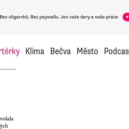
Bez oligarchů. Bez paywallu.
Jen vaše dary a naše práce
♥
rtérky
Klima
Bečva
Město
Podcas
volala
ných