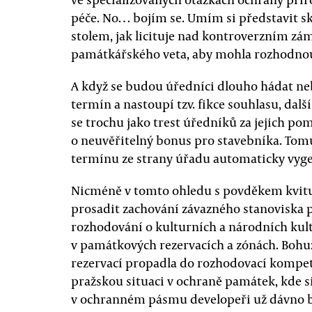
péče. No… bojím se. Umím si představit 
stolem, jak licituje nad kontroverzním zá
památkářského veta, aby mohla rozhodnout
A když se budou úředníci dlouho hádat n
termín a nastoupí tzv. fikce souhlasu, dalš
se trochu jako trest úředníků za jejich pom
o neuvěřitelný bonus pro stavebníka. Tom
termínu ze strany úřadu automaticky vyg
Nicméně v tomto ohledu s povděkem kvituji
prosadit zachování závazného stanoviska 
rozhodování o kulturních a národních kul
v památkových rezervacích a zónách. Boh
rezervací propadla do rozhodovací kompet
pražskou situaci v ochraně památek, kde s
v ochranném pásmu developeři už dávno br