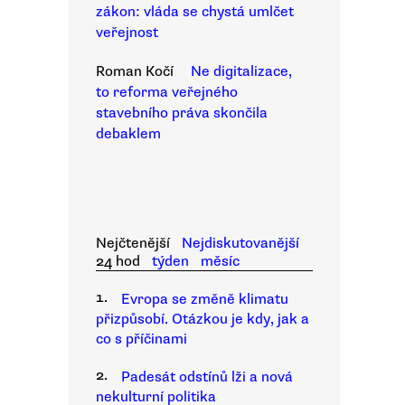
zákon: vláda se chystá umlčet
veřejnost
Roman Kočí
Ne digitalizace,
to reforma veřejného
stavebního práva skončila
debaklem
Nejčtenější
Nejdiskutovanější
24 hod
týden
měsíc
1.
Evropa se změně klimatu
přizpůsobí. Otázkou je kdy, jak a
co s příčinami
2.
Padesát odstínů lži a nová
nekulturní politika