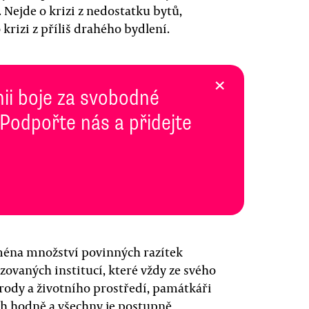
m. Nejde o krizi z nedostatku bytů,
 krizi z příliš drahého bydlení.
×
inii boje za svobodné
 Podpořte nás a přidejte
jména množství povinných razítek
zovaných institucí, které vždy ze svého
írody a životního prostředí, památkáři
ich hodně a všechny je postupně