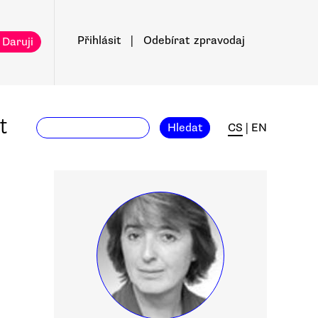
Přihlásit
|
Odebírat
zpravodaj
 Daruji
t
Hledat
CS
|
EN