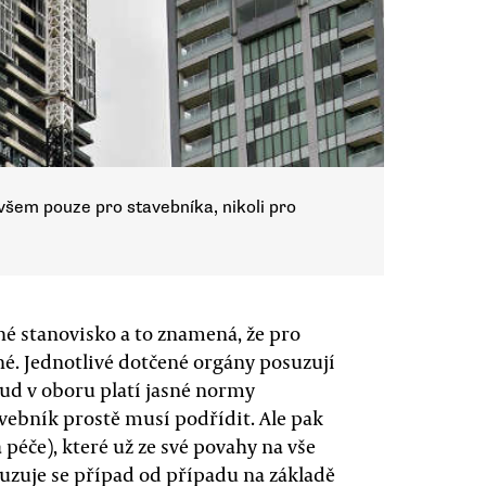
 Ovšem pouze pro stavebníka, nikoli pro
né stanovisko a to znamená, že pro
né. Jednotlivé dotčené orgány posuzují
ud v oboru platí jasné normy
tavebník prostě musí podřídit. Ale pak
péče), které už ze své povahy na vše
zuje se případ od případu na základě