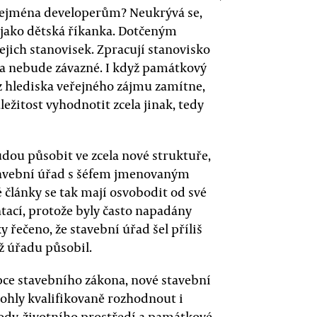
 zejména developerům? Neukrývá se,
ý jako dětská říkanka. Dotčeným
jich stanovisek. Zpracují stanovisko
í a nebude závazné. I když památkový
 hlediska veřejného zájmu zamítne,
žitost vyhodnotit zcela jinak, tedy
udou působit ve zcela nové struktuře,
stavební úřad s šéfem jmenovaným
 články se tak mají osvobodit od své
tací, protože byly často napadány
y řečeno, že stavební úřad šel příliš
ž úřadu působil.
epce stavebního zákona, nové stavební
hly kvalifikovaně rozhodnout i
ody, životního prostředí a památkové