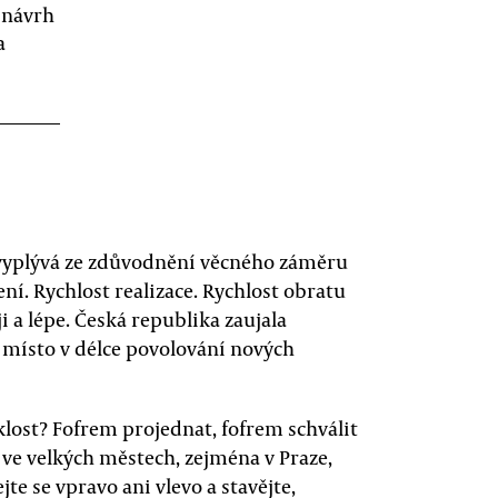
 návrh
a
k vyplývá ze zdůvodnění věcného záměru
í. Rychlost realizace. Rychlost obratu
i a lépe. Česká republika zaujala
 místo v délce povolování nových
rklost? Fofrem projednat, fofrem schválit
e ve velkých městech, zejména v Praze,
ejte se vpravo ani vlevo a stavějte,