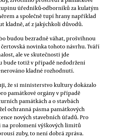
skupinu úředníků-odborníků za kulatým
měrem a společně tupí hrany například
 kladně, ať z jakýchkoli důvodů.
ebo budou bezradně váhat, prošvihnou
í čertovská novinka tohoto návrhu. Tváří
alost, ale ve skutečnosti jde
u bude totiž v případě nedodržení
enerováno kladné rozhodnutí.
, že si ministerstvo kultury dokázalo
pro památkové orgány v případě
turních památkách a o stavbách
užel ochranná pásma památkových
ence nových stavebních úřadů. Pro
i na prolomení výškových limitů
ousí zuby, to není dobrá zpráva.