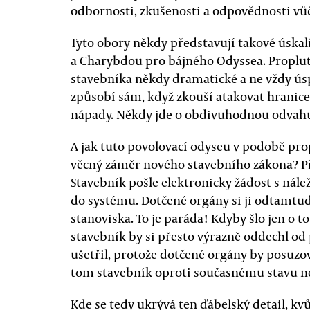
odbornosti, zkušenosti a odpovědnosti vů
Tyto obory někdy představují takové úskalí
a Charybdou pro bájného Odyssea. Proplu
stavebníka někdy dramatické a ne vždy ús
způsobí sám, když zkouší atakovat hrani
nápady. Někdy jde o obdivuhodnou odvahu,
A jak tuto povolovací odyseu v podobě pr
věcný záměr nového stavebního zákona? Př
Stavebník pošle elektronicky žádost s nálež
do systému. Dotčené orgány si ji odtamtud 
stanoviska. To je paráda! Kdyby šlo jen o 
stavebník by si přesto výrazně oddechl od p
ušetřil, protože dotčené orgány by posuzov
tom stavebník oproti současnému stavu ne
Kde se tedy ukrývá ten ďábelský detail, kvů