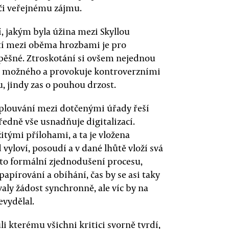
či veřejnému zájmu.
, jakým byla úžina mezi Skyllou
tí mezi oběma hrozbami je pro
pěšné. Ztroskotání si ovšem nejednou
ce možného a provokuje kontroverzními
 jindy zas o pouhou drzost.
oplouvání mezi dotčenými úřady řeší
edně vše usnadňuje digitalizací.
itými přílohami, a ta je vložena
vyloví, posoudí a v dané lhůtě vloží svá
toto formální zjednodušení procesu,
apírování a obíhání, čas by se asi taky
aly žádost synchronně, ale víc by na
vydělal.
li kterému všichni kritici svorně tvrdí,