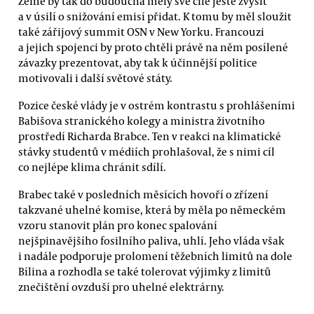
Země by tak do budoucna měly své cíle ještě zvýšit
a v úsilí o snižování emisí přidat. K tomu by měl sloužit
také zářijový summit OSN v New Yorku. Francouzi
a jejich spojenci by proto chtěli právě na něm posílené
závazky prezentovat, aby tak k účinnější politice
motivovali i další světové státy.
Pozice české vlády je v ostrém kontrastu s prohlášeními
Babišova stranického kolegy a ministra životního
prostředí Richarda Brabce. Ten v reakci na klimatické
stávky studentů v médiích prohlašoval, že s nimi cíl
co nejlépe klima chránit sdílí.
Brabec také v posledních měsících hovoří o zřízení
takzvané uhelné komise, která by měla po německém
vzoru stanovit plán pro konec spalování
nejšpinavějšího fosilního paliva, uhlí. Jeho vláda však
i nadále podporuje prolomení těžebních limitů na dole
Bílina a rozhodla se také tolerovat výjimky z limitů
znečištění ovzduší pro uhelné elektrárny.