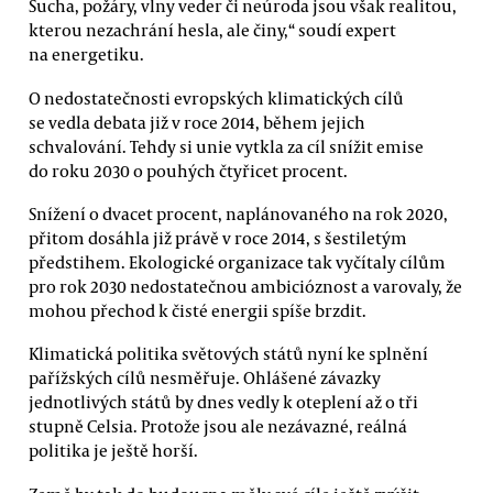
Sucha, požáry, vlny veder či neúroda jsou však realitou,
kterou nezachrání hesla, ale činy,“ soudí expert
na energetiku.
O nedostatečnosti evropských klimatických cílů
se vedla debata již v roce 2014, během jejich
schvalování. Tehdy si unie vytkla za cíl snížit emise
do roku 2030 o pouhých čtyřicet procent.
Snížení o dvacet procent, naplánovaného na rok 2020,
přitom dosáhla již právě v roce 2014, s šestiletým
předstihem. Ekologické organizace tak vyčítaly cílům
pro rok 2030 nedostatečnou ambicióznost a varovaly, že
mohou přechod k čisté energii spíše brzdit.
Klimatická politika světových států nyní ke splnění
pařížských cílů nesměřuje. Ohlášené závazky
jednotlivých států by dnes vedly k oteplení až o tři
stupně Celsia. Protože jsou ale nezávazné, reálná
politika je ještě horší.