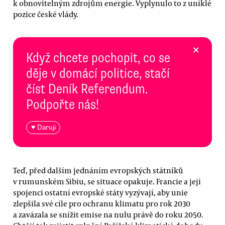
k obnovitelným zdrojům energie. Vyplynulo to z uniklé
pozice české vlády.
×
Když chcete pochopit, co se
děje v domácí politice, stačí
číst Deník Referendum.
Podpořte nás!
♥ Daruji
Teď, před dalším jednáním evropských státníků
v rumunském Sibiu, se situace opakuje. Francie a její
spojenci ostatní evropské státy vyzývají, aby unie
zlepšila své cíle pro ochranu klimatu pro rok 2030
a zavázala se snížit emise na nulu právě do roku 2050.