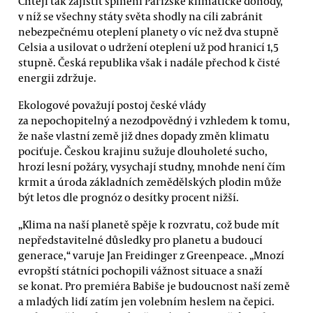
Chtějí tak zajistit splnění Pařížské klimatické dohody,
v níž se všechny státy světa shodly na cíli zabránit
nebezpečnému oteplení planety o víc než dva stupně
Celsia a usilovat o udržení oteplení už pod hranicí 1,5
stupně. Česká republika však i nadále přechod k čisté
energii zdržuje.
Ekologové považují postoj české vlády
za nepochopitelný a nezodpovědný i vzhledem k tomu,
že naše vlastní země již dnes dopady změn klimatu
pociťuje. Českou krajinu sužuje dlouholeté sucho,
hrozí lesní požáry, vysychají studny, mnohde není čím
krmit a úroda základních zemědělských plodin může
být letos dle prognóz o desítky procent nižší.
„Klima na naší planetě spěje k rozvratu, což bude mít
nepředstavitelné důsledky pro planetu a budoucí
generace,“ varuje Jan Freidinger z Greenpeace. „Mnozí
evropští státníci pochopili vážnost situace a snaží
se konat. Pro premiéra Babiše je budoucnost naší země
a mladých lidí zatím jen volebním heslem na čepici.