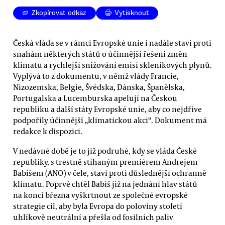
Zkopírovat odkaz
Vytisknout
Česká vláda se v rámci Evropské unie i nadále staví proti
snahám některých států o účinnější řešení změn
klimatu a rychlejší snižování emisí skleníkových plynů.
Vyplývá to z dokumentu, v němž vlády Francie,
Nizozemska, Belgie, Švédska, Dánska, Španělska,
Portugalska a Lucemburska apelují na Českou
republiku a další státy Evropské unie, aby co nejdříve
podpořily účinnější „klimatickou akci“. Dokument má
redakce k dispozici.
V nedávné době je to již podruhé, kdy se vláda České
republiky, s trestně stíhaným premiérem Andrejem
Babišem (ANO) v čele, staví proti důslednější ochranně
klimatu. Poprvé chtěl Babiš již na jednání hlav států
na konci března vyškrtnout ze společné evropské
strategie cíl, aby byla Evropa do poloviny století
uhlíkově neutrální a přešla od fosilních paliv