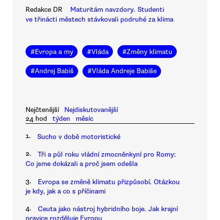
Redakce DR
Maturitám navzdory. Studenti
ve třinácti městech stávkovali podruhé za klima
#
Evropa a my
#
Vláda
#
Změny klimatu
#
Andrej Babiš
#
Vláda Andreje Babiše
Nejčtenější
Nejdiskutovanější
24 hod
týden
měsíc
1.
Sucho v době motoristické
2.
Tři a půl roku vládní zmocněnkyní pro Romy:
Co jsme dokázali a proč jsem odešla
3.
Evropa se změně klimatu přizpůsobí. Otázkou
je kdy, jak a co s příčinami
4.
Ceuta jako nástroj hybridního boje. Jak krajní
pravice rozděluje Evropu