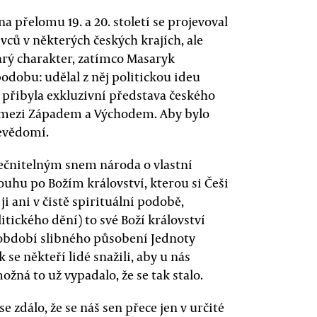
a přelomu 19. a 20. století se projevoval
ců v některých českých krajích, ale
arý charakter, zatímco Masaryk
dobu: udělal z něj politickou ideu
ě přibyla exkluzivní představa českého
 mezi Západem a Východem. Aby bylo
evědomí.
ečnitelným snem národa o vlastní
ouhu po Božím království, kterou si Češi
ji ani v čistě spirituální podobě,
tického dění) to své Boží království
e období slibného působení Jednoty
 se někteří lidé snažili, aby u nás
ožná to už vypadalo, že se tak stalo.
e zdálo, že se náš sen přece jen v určité