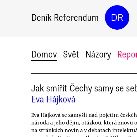
Deník Referendum
DR
Domov
Svět
Názory
Repo
Jak smířit Čechy samy se se
Eva Hájková
Eva Hájková se zamýšlí nad pojetím české
národa a jeho dějin, otázkou, která znovu 
na stránkách novin a v debatách intelektu