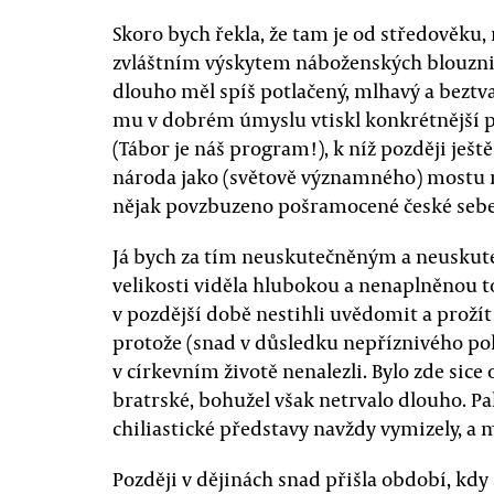
Skoro bych řekla, že tam je od středověku, n
zvláštním výskytem náboženských blouzniv
dlouho měl spíš potlačený, mlhavý a beztv
mu v dobrém úmyslu vtiskl konkrétnější po
(Tábor je náš program!), k níž později ješt
národa jako (světově významného) mostu
nějak povzbuzeno pošramocené české seb
Já bych za tím neuskutečněným a neuskut
velikosti viděla hlubokou a nenaplněnou t
v pozdější době nestihli uvědomit a prožít 
protože (snad v důsledku nepříznivého poli
v církevním životě nenalezli. Bylo zde sic
bratrské, bohužel však netrvalo dlouho. Pak
chiliastické představy navždy vymizely, a m
Později v dějinách snad přišla období, kdy s