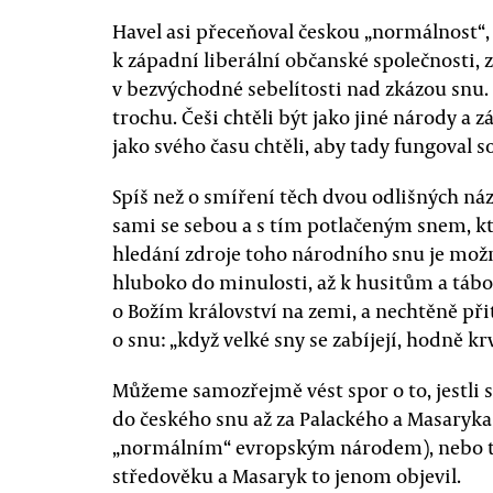
Havel asi přeceňoval českou „normálnost“, 
k západní liberální občanské společnosti,
v bezvýchodné sebelítosti nad zkázou snu.
trochu. Češi chtěli být jako jiné národy a 
jako svého času chtěli, aby tady fungoval 
Spíš než o smíření těch dvou odlišných názo
sami se sebou a s tím potlačeným snem, kte
hledání zdroje toho národního snu je možn
hluboko do minulosti, až k husitům a tábori
o Božím království na zemi, a nechtěně při
o snu: „když velké sny se zabíjejí, hodně krv
Můžeme samozřejmě vést spor o to, jestli s
do českého snu až za Palackého a Masaryka
„normálním“ evropským národem), nebo t
středověku a Masaryk to jenom objevil.