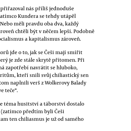
přiřazoval nás příliš jednoduše
 zatímco Kundera se tehdy utápěl
 Nebo měli pravdu oba dva, každý
zároveň chtěli být v něčem lepší. Podobně
socialismus a kapitalismus zároveň.
rů jde o to, jak se Češi mají smířit
rý je zde stále skrytě přítomen. Při
á zapotřebí navrátit se hluboko,
tům, kteří snili svůj chiliastický sen
tom naplnili verš z Wolkerovy Balady
e teče“.
e téma husitství a táborství dostalo
 (zatímco předtím byli Češi
am ten chiliasmus je už od samého