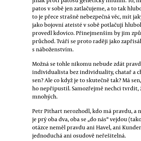
patos v sobě jen zatlačujeme, a to tak hlub
to je přece strašně nebezpečná věc, mít ja
jako bojovní ateisté v sobě potlačují hlub
provedl kdovíco. Přinejmenším by jim způ
průchod. Tváří se proto raději jako zapřisá
s náboženstvím.
Možná se tohle nikomu nebude zdát prav
individualista bez individuality, chatař a 
sen? Ale co když je to skutečně tak? Má sen
ho nepřipustil. Samozřejmě nechci tvrdit, 
mnohých.
Petr Pithart nerozhodl, kdo má pravdu, a n
je prý oba dva, oba se „do nás“ vejdou (tako
otázce neměl pravdu ani Havel, ani Kundera
jednoduchá ani osudově neřešitelná.