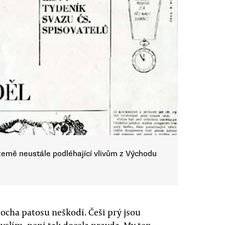
země neustále podléhající vlivům z Východu
rocha patosu neškodí. Češi prý jsou
yslím, není tak docela pravda. My ten