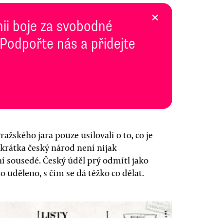
×
inii boje za svobodné
 Podpořte nás a přidejte
ažského jara pouze usilovali o to, co je
zkrátka český národ není nijak
ní sousedé. Český úděl prý odmítl jako
 uděleno, s čím se dá těžko co dělat.