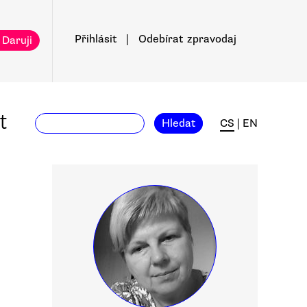
Přihlásit
|
Odebírat
zpravodaj
 Daruji
t
Hledat
CS
|
EN