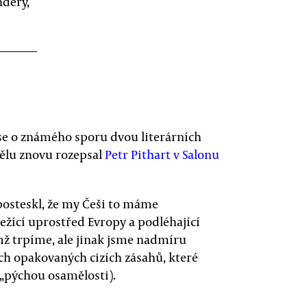
ndery,
 se o známého sporu dvou literárních
dělu znovu rozepsal
Petr Pithart v Salonu
posteskl, že my Češi to máme
žící uprostřed Evropy a podléhající
mž trpíme, ale jinak jsme nadmíru
ch opakovaných cizích zásahů, které
 „pýchou osamělosti).