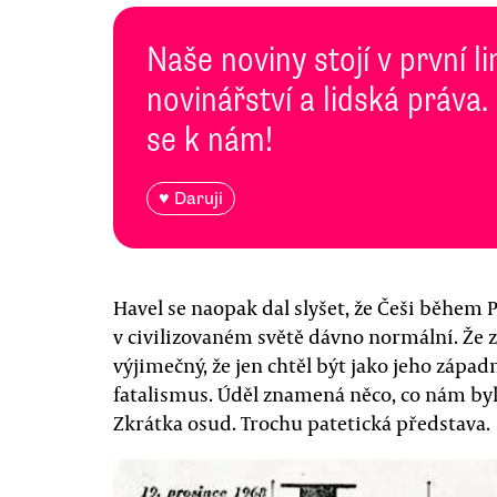
Naše noviny stojí v první l
novinářství a lidská práva.
se k nám!
♥ Daruji
Havel se naopak dal slyšet, že Češi během Pr
v civilizovaném světě dávno normální. Že 
výjimečný, že jen chtěl být jako jeho západ
fatalismus. Úděl znamená něco, co nám bylo
Zkrátka osud. Trochu patetická představa.