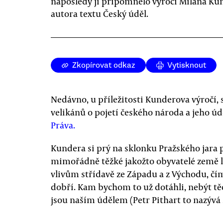
naposledy ji připomnělo výročí Milana Ku
autora textu Český úděl.
Zkopírovat odkaz
Vytisknout
Nedávno, u příležitosti Kunderova výročí,
velikánů o pojetí českého národa a jeho ú
Práva.
Kundera si prý na sklonku Pražského jara 
mimořádně těžké jakožto obyvatelé země le
vlivům střídavě ze Západu a z Východu, čí
dobří. Kam bychom to už dotáhli, nebýt tě
jsou naším údělem (Petr Pithart to nazývá