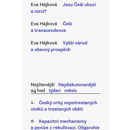
Eva Hájková
Jsou Češi ubozí
a nízcí?
Eva Hájková
Češi
a transcendence
Eva Hájková
Vyšší národ
a obecný prospěch
Nejčtenější
Nejdiskutovanější
24 hod
týden
měsíc
1.
Český orloj nepotrestaných
viníků a trestaných obětí
2.
Kapacitní mechanismy
a peníze z rekultivací. Oligarchie