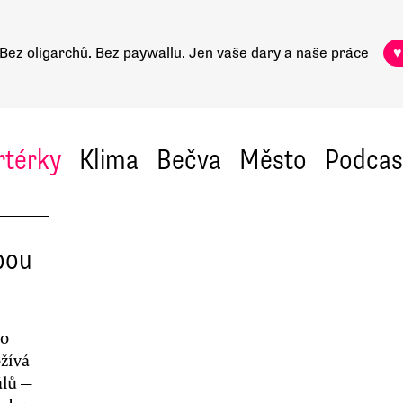
Bez oligarchů. Bez paywallu.
Jen vaše dary a naše práce
♥
rtérky
Klima
Bečva
Město
Podcas
bou
ho
ožívá
álů —