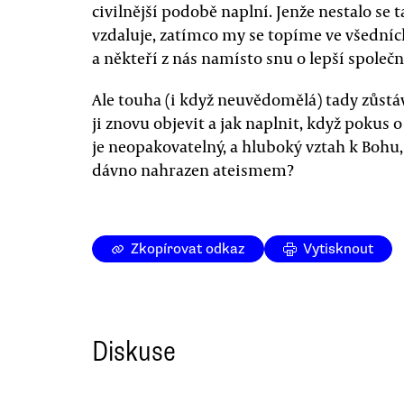
civilnější podobě naplní. Jenže nestalo se t
vzdaluje, zatímco my se topíme ve všední
a někteří z nás namísto snu o lepší společn
Ale touha (i když neuvědomělá) tady zůstává
ji znovu objevit a jak naplnit, když pokus
je neopakovatelný, a hluboký vztah k Bohu,
dávno nahrazen ateismem?
Zkopírovat odkaz
Vytisknout
Diskuse