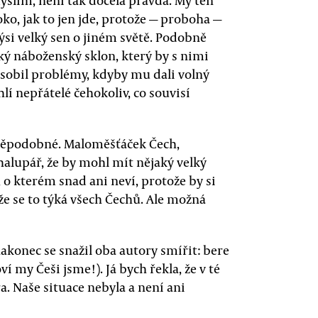
oko, jak to jen jde, protože — proboha —
kýsi velký sen o jiném světě. Podobně
oký náboženský sklon, který by s nimi
sobil problémy, kdyby mu dali volný
hlí nepřátelé čehokoliv, co souvisí
děpodobné. Maloměšťáček Čech,
chalupář, že by mohl mít nějaký velký
, o kterém snad ani neví, protože by si
že se to týká všech Čechů. Ale možná
akonec se snažil oba autory smířit: bere
ví my Češi jsme!). Já bych řekla, že v té
. Naše situace nebyla a není ani