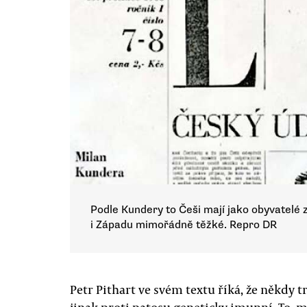
Podle Kundery to Češi mají jako obyvatelé 
i Západu mimořádně těžké. Repro DR
Petr Pithart ve svém textu říká, že někdy t
jinak proti patosu geneticky imunní. To, m