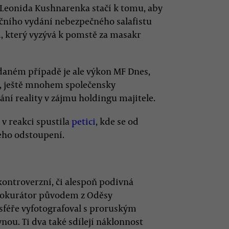
í Leonida Kushnarenka stačí k tomu, aby
edečního vydání nebezpečného salafistu
m, který vyzývá k pomstě za masakr
 daném případě je ale výkon MF Dnes,
o, ještě mnohem společensky
ní reality v zájmu holdingu majitele.
 reakci spustila
petici
, kde se od
eho odstoupení.
kontroverzní, či alespoň podivná
 prokurátor původem z Oděsy
osféře vyfotografoval s proruským
ou. Ti dva také sdílejí náklonnost