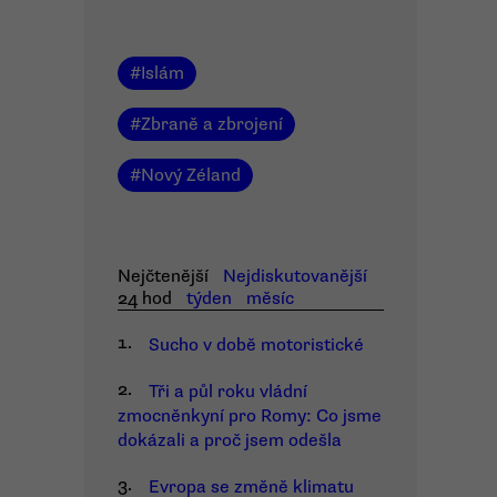
#
Islám
#
Zbraně a zbrojení
#
Nový Zéland
Nejčtenější
Nejdiskutovanější
24 hod
týden
měsíc
1.
Sucho v době motoristické
2.
Tři a půl roku vládní
zmocněnkyní pro Romy: Co jsme
dokázali a proč jsem odešla
3.
Evropa se změně klimatu