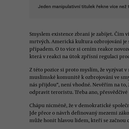
Jeden manipulativní titulek řekne více než 
Smyslem existence zbraní je zabíjet. Čím ví
mrtvých. Americká kultura ozbrojování je
případem. O to více si cením reakce novo
která v reakci na útok zpřísní regulaci prod
Z této pozice si proto myslím, že vyzývat 
muslimské komunitě k ozbrojování ve smysl
nás přijdou“, není vhodné. Nevěřím na to,
odpravit teroristu. Třeba ano, přesvědčivé
Chápu nicméně, že v demokratické společno
Jde přece o návrh definovaný mezemi zákon
může honit hlavou lidem, kteří se začnou cí