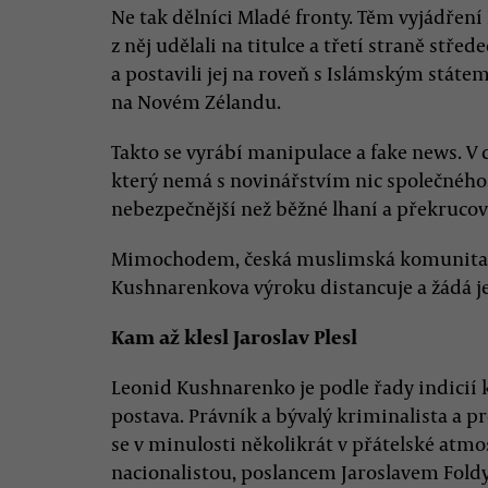
Ne tak dělníci Mladé fronty. Těm vyjádřen
z něj udělali na titulce a třetí straně stř
a postavili jej na roveň s Islámským státe
na Novém Zélandu.
Takto se vyrábí manipulace a fake news. V
který nemá s novinářstvím nic společnéh
nebezpečnější než běžné lhaní a překrucová
Mimochodem, česká muslimská komunita v
Kushnarenkova výroku distancuje a žádá j
Kam až klesl Jaroslav Plesl
Leonid Kushnarenko je podle řady indicií 
postava. Právník a bývalý kriminalista a
se v minulosti několikrát v přátelské atm
nacionalistou, poslancem Jaroslavem Foldyn