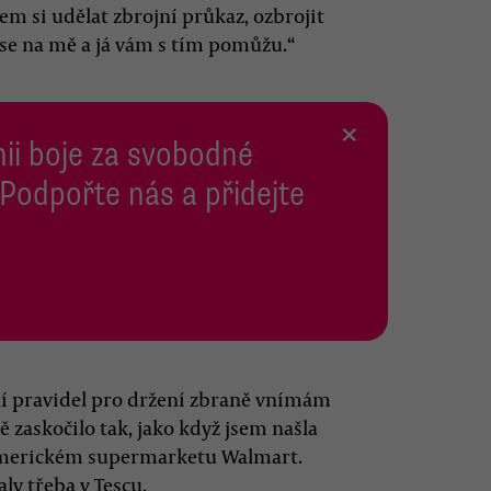
jem si udělat zbrojní průkaz, ozbrojit
 se na mě a já vám s tím pomůžu.“
×
inii boje za svobodné
 Podpořte nás a přidejte
í pravidel pro držení zbraně vnímám
ě zaskočilo tak, jako když jsem našla
 americkém supermarketu Walmart.
aly třeba v Tescu.