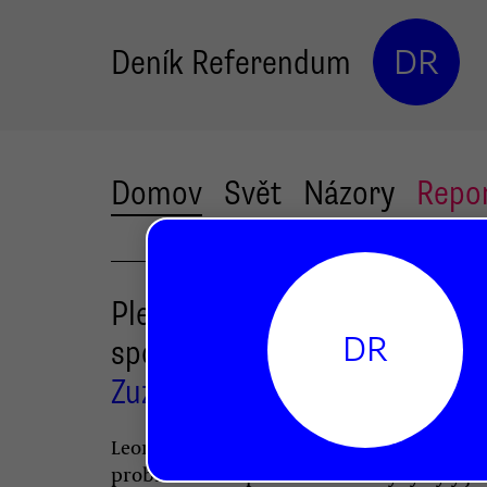
Deník Referendum
DR
Domov
Svět
Názory
Repo
Pleslova Mladá fronta Dnes:
DR
spojenec Putina i teroristů
Zuzana Vlasatá
Leonid Kushnarenko je dost možná velmi
problematická postava. Ale i kdyby byly je