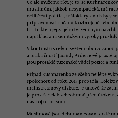
Co ale můžeme říct, je to, že Kushnarenkov
muslimům, jakkoli nesympatická, má racio
octli čeští politici, málokterý z nich by v s
připravenosti občanů k ozbrojené sebeobran
to i ti, kteří jej za jeho tvrzení nyní navrh
například antisemitskými výroky proslulý
V kontrastu s celým světem obdivovanou 
a praktičností Jacindy Ardernové prostě o
jsou prosáklé tuzemské vůdčí pozice a fu
Případ Kushnarenko ze všeho nejlépe vykre
společnost od roku 2015 propadla. Kolektivn
mainstreamový diskurz, je takové, že zatí
je prostředek k sebeobraně před útokem, 
nástroj terorismu.
Muslimové jsou dehumanizováni do té mír