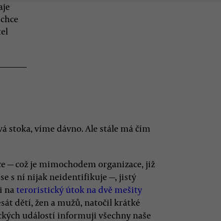
aje
 chce
el
vá stoka, víme dávno. Ale stále má čím
e — což je mimochodem organizace, již
 s ní nijak neidentifikuje —, jistý
i na
teroristický útok na dvě mešity
sát dětí, žen a mužů, natočil krátké
gických událostí informuji všechny naše