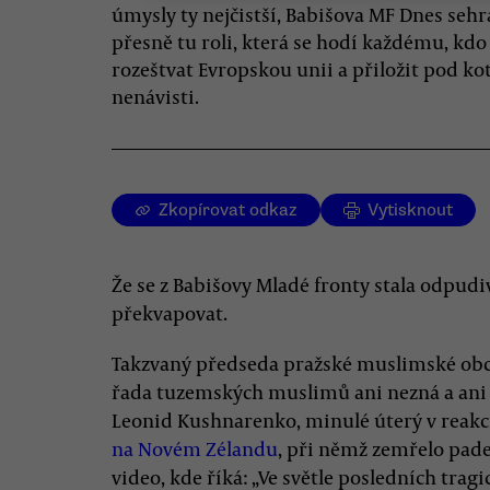
úmysly ty nejčistší, Babišova MF Dnes sehr
přesně tu roli, která se hodí každému, kdo
rozeštvat Evropskou unii a přiložit pod kot
nenávisti.
Zkopírovat odkaz
Vytisknout
Že se z Babišovy Mladé fronty stala odpudi
překvapovat.
Takzvaný předseda pražské muslimské obc
řada tuzemských muslimů ani nezná a ani se
Leonid Kushnarenko, minulé úterý v reakc
na Novém Zélandu
, při němž zemřelo pade
video, kde říká: „Ve světle posledních tra