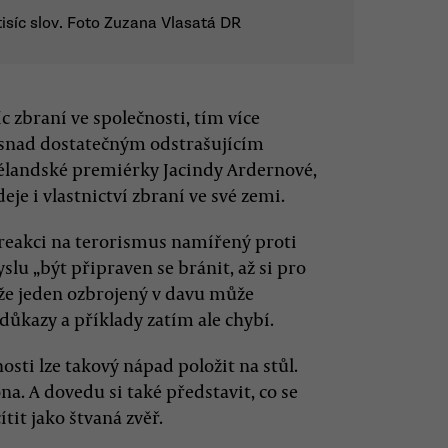
tisíc slov. Foto Zuzana Vlasatá DR
c zbraní ve společnosti, tím více
 snad dostatečným odstrašujícím
zélandské premiérky Jacindy Ardernové,
eje i vlastnictví zbraní ve své zemi.
v reakci na terorismus namířený proti
u „být připraven se bránit, až si pro
 že jeden ozbrojený v davu může
 důkazy a příklady zatím ale chybí.
sti lze takový nápad položit na stůl.
a. A dovedu si také představit, co se
tit jako štvaná zvěř.