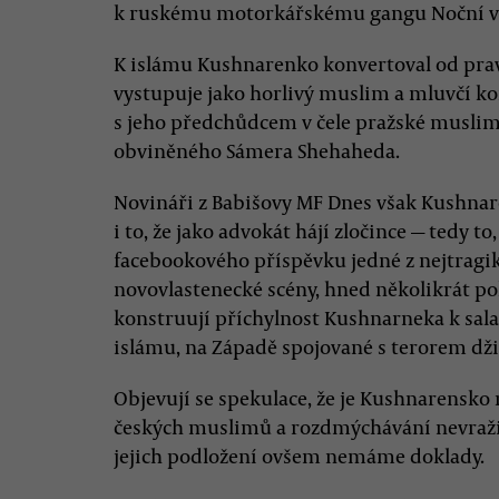
k ruskému motorkářskému gangu Noční vl
K islámu Kushnarenko konvertoval od pravo
vystupuje jako horlivý muslim a mluvčí kom
s jeho předchůdcem v čele pražské muslim
obviněného Sámera Shehaheda.
Novináři z Babišovy MF Dnes však Kushnar
i to, že jako advokát hájí zločince — tedy to
facebookového příspěvku jedné z nejtragi
novovlastenecké scény, hned několikrát po
konstruují příchylnost Kushnarneka k sala
islámu, na Západě spojované s terorem dži
Objevují se spekulace, že je Kushnarensko 
českých muslimů a rozdmýchávání nevraživ
jejich podložení ovšem nemáme doklady.