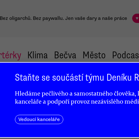
Bez oligarchů. Bez paywallu.
Jen vaše dary a naše práce
♥
rtérky
Klima
Bečva
Město
Podcas
Staňte se součástí týmu Deníku
Hledáme pečlivého a samostatného člověka, k
kanceláře a podpoří provoz nezávislého médi
Vedoucí kanceláře
ho