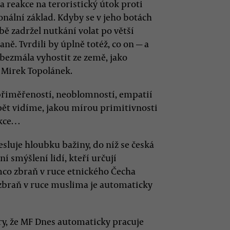
a reakce na teroristický útok proti
nální základ. Kdyby se v jeho botách
obě zadržel nutkání volat po větší
ě. Tvrdili by úplně totéž, co on — a
li bezmála vyhostit ze země, jako
 Mirek Topolánek.
přiměřeností, neoblomností, empatií
pět vidíme, jakou mírou primitivnosti
nkce…
sluje hloubku bažiny, do níž se česká
í smýšlení lidí, kteří určují
mco zbraň v ruce etnického Čecha
zbraň v ruce muslima je automaticky
y, že MF Dnes automaticky pracuje