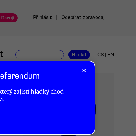
Přihlásit
|
Odebírat
zpravodaj
 Daruji
t
Hledat
CS
|
EN
×
 Referendum
terý zajistí hladký chod
a.