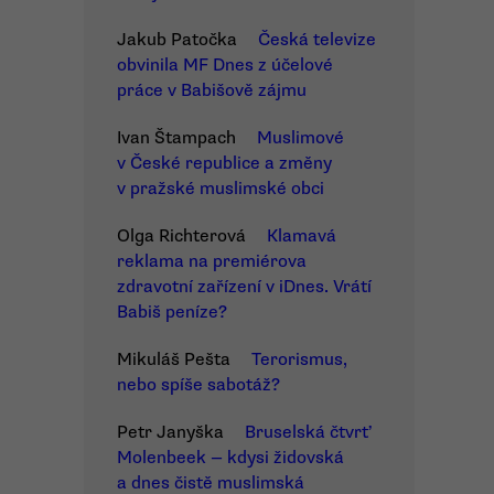
Jakub Patočka
Česká televize
obvinila MF Dnes z účelové
práce v Babišově zájmu
Ivan Štampach
Muslimové
v České republice a změny
v pražské muslimské obci
Olga Richterová
Klamavá
reklama na premiérova
zdravotní zařízení v iDnes. Vrátí
Babiš peníze?
Mikuláš Pešta
Terorismus,
nebo spíše sabotáž?
Petr Janyška
Bruselská čtvrť
Molenbeek — kdysi židovská
a dnes čistě muslimská