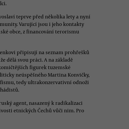
ci.
slaví teprve před několika lety a nyní
unity. Varující jsou i jeho kontakty
ské obce, z financování terorismu
enkovi připisují na seznam prohřešků
, že dělá svou práci. A na základě
komičtějších figurek tuzemské
liticky neúspěšného Martina Konvičky,
fismu, tedy ultrakonzervativní odnoži
hádistů.
ruský agent, nasazený k radikalizaci
osti etnických Čechů vůči nim. Pro