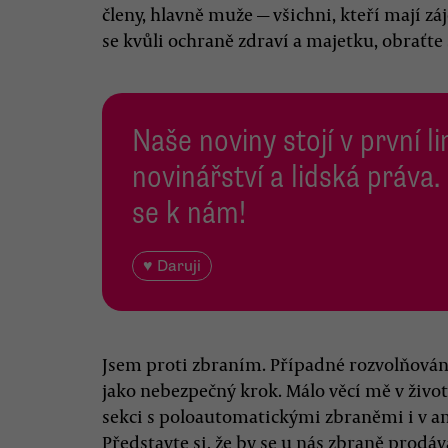
členy, hlavně muže — všichni, kteří mají zá
se kvůli ochraně zdraví a majetku, obraťte
Naše noviny stojí v první l
novinářství a lidská práva.
se k nám!
♥ Daruji
Jsem proti zbraním. Případné rozvolňován
jako nebezpečný krok. Málo věcí mě v život
sekci s poloautomatickými zbraněmi i v
Představte si, že by se u nás zbraně prodáv