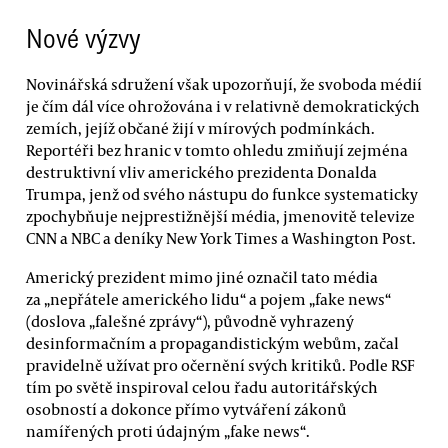
Nové výzvy
Novinářská sdružení však upozorňují, že svoboda médií
je čím dál více ohrožována i v relativně demokratických
zemích, jejíž občané žijí v mírových podmínkách.
Reportéři bez hranic v tomto ohledu zmiňují zejména
destruktivní vliv amerického prezidenta Donalda
Trumpa, jenž od svého nástupu do funkce systematicky
zpochybňuje nejprestižnější média, jmenovitě televize
CNN a NBC a deníky New York Times a Washington Post.
Americký prezident mimo jiné označil tato média
za „nepřátele amerického lidu“ a pojem „fake news“
(doslova „falešné zprávy“), původně vyhrazený
desinformačním a propagandistickým webům, začal
pravidelně užívat pro očernění svých kritiků. Podle RSF
tím po světě inspiroval celou řadu autoritářských
osobností a dokonce přímo vytváření zákonů
namířených proti údajným „fake news“.