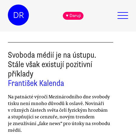
DR
♥ Daruji
Svoboda médií je na ústupu.
Stále však existují pozitivní
příklady
František Kalenda
Na patnácté výročí Mezinárodního dne svobody
tisku není mnoho důvodů k oslavě. Novináři
v různých částech světa čelí fyzickým hrozbám
a stupňující se cenzuře, novým trendem
je zneužívání „fake news“ pro útoky na svobodu
médií.