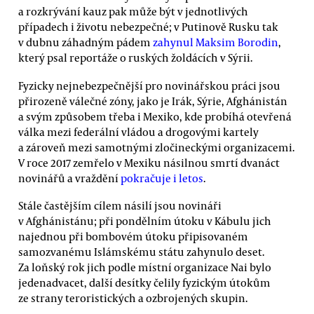
a rozkrývání kauz pak může být v jednotlivých
případech i životu nebezpečné; v Putinově Rusku tak
v dubnu záhadným pádem
zahynul Maksim Borodin
,
který psal reportáže o ruských žoldácích v Sýrii.
Fyzicky nejnebezpečnější pro novinářskou práci jsou
přirozeně válečné zóny, jako je Irák, Sýrie, Afghánistán
a svým způsobem třeba i Mexiko, kde probíhá otevřená
válka mezi federální vládou a drogovými kartely
a zároveň mezi samotnými zločineckými organizacemi.
V roce 2017 zemřelo v Mexiku násilnou smrtí dvanáct
novinářů a vraždění
pokračuje i letos
.
Stále častějším cílem násilí jsou novináři
v Afghánistánu; při pondělním útoku v Kábulu jich
najednou při bombovém útoku připisovaném
samozvanému Islámskému státu zahynulo deset.
Za loňský rok jich podle místní organizace Nai bylo
jedenadvacet, další desítky čelily fyzickým útokům
ze strany teroristických a ozbrojených skupin.