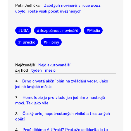
Petr Jedlička
Zabitých novinářů v roce 2021
ubylo, roste však počet uvězněných
#
USA
#
Bezpečnost novinářů
#
Média
#
Turecko
#
Filipíny
Nejčtenější
Nejdiskutovanější
24 hod
týden
měsíc
1.
Brno chystá akční plán na zvládání veder. Jako
jediné krajské město
2.
Homofobie je pro vládu jen jedním z nástrojů
moci. Tak jako vše
3.
Český orloj nepotrestaných viníků a trestaných
obětí
4.
Proč děláme AltPrajd? Protože solidarita je to