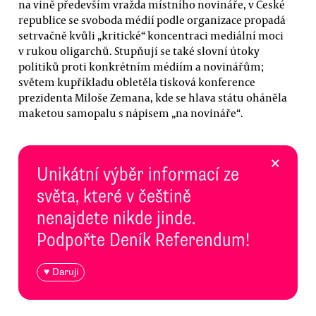
na vině především vražda místního novináře, v České
republice se svoboda médií podle organizace propadá
setrvačně kvůli „kritické“ koncentraci mediální moci
v rukou oligarchů. Stupňují se také slovní útoky
politiků proti konkrétním médiím a novinářům;
světem kupříkladu obletěla tisková konference
prezidenta Miloše Zemana, kde se hlava státu oháněla
maketou samopalu s nápisem „na novináře“.
×
Unikátní výběr informací ze
světa, které v češtině
nenajdete nikde jinde.
Podpořte Deník Referendum!
♥ Daruji