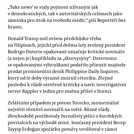
„‘Fake news‘ se staly pojmem užívaným jak
v demokratických, tak v autoritářských režimech jako
záminka pro útok na svobodu médií,“ píší Reportéři bez
hranic.
Donald Trump měl ovšem předchůdce třeba
na Filipínách, jejichž před dvěma lety zvolený prezident
Rodrigo Duterte opakovaně označuje kritické novináře
(a nejen je) kupříkladu za „zkurvysyny“. Dutertemu
se opakovanými výhružkami podařilo přinutit majitele
prodat prominentní deník Philippine Daily Inquirer,
který od té doby výrazně zmírnil rétoriku. Zřejmě
poslední k vládě otevřeně kritický a navíc investigativní
server Rappler v lednu pro změnu přišel o licenci.
Zvláštním případem je potom Turecko, momentálně
největší věznitel novinářů na světě. Různé vlády
dlouhodobě postihovaly žurnalisty píšící o kurdských
povstalcích na východě země. Současný prezident Recep
Tayyip Erdoğan zpočátku poměry uvolňoval v rámci