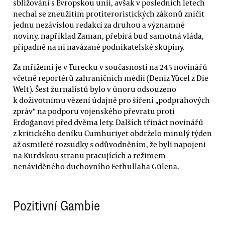
sbližování s Evropskou unií, avšak v posledních letech
nechal se zneužitím protiteroristických zákonů zničit
jednu nezávislou redakci za druhou a významné
noviny, například Zaman, přebírá buď samotná vláda,
případně na ni navázané podnikatelské skupiny.
Za mřížemi je v Turecku v současnosti na 245 novinářů
včetně reportérů zahraničních médií (Deniz Yücel z Die
Welt). Šest žurnalistů bylo v únoru odsouzeno
k doživotnímu vězení údajně pro šíření „podprahových
zpráv“ na podporu vojenského převratu proti
Erdoğanovi před dvěma lety. Dalších třináct novinářů
z kritického deníku Cumhuriyet obdrželo minulý týden
až osmileté rozsudky s odůvodněním, že byli napojeni
na Kurdskou stranu pracujících a režimem
nenáviděného duchovního Fethullaha Gülena.
Pozitivní Gambie