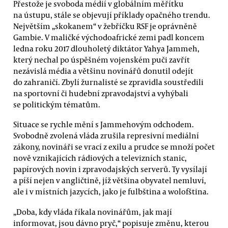
Přestože je svoboda médií v globálním měřítku
na ústupu, stále se objevují příklady opačného trendu.
Největším „skokanem“ v žebříčku RSF je oprávněně
Gambie. V maličké východoafrické zemi padl koncem
ledna roku 2017 dlouholetý diktátor Yahya Jammeh,
který nechal po úspěšném vojenském puči zavřít
nezávislá média a většinu novinářů donutil odejít
do zahraničí. Zbylí žurnalisté se zpravidla soustředili
na sportovní či hudební zpravodajství a vyhýbali
se politickým tématům.
Situace se rychle mění s Jammehovým odchodem.
Svobodně zvolená vláda zrušila represivní mediální
zákony, novináři se vrací z exilu a prudce se množí počet
nově vznikajících rádiových a televizních stanic,
papírových novin i zpravodajských serverů. Ty vysílají
a píší nejen v angličtině, jíž většina obyvatel nemluví,
ale i v místních jazycích, jako je fulbština a wolofština.
„Doba, kdy vláda říkala novinářům, jak mají
informovat, jsou dávno pryč,“ popisuje změnu, kterou