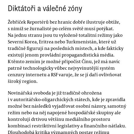
Diktátoři a válečné zóny
Žebříček Reportérů bez hranic dobře ilustruje obtíže,
s nimiž se žurnalisté po celém světě musí potýkat.
Na jednu stranu jsou tu vyloženě totalitní režimy jako
Severní Korea, Eritrea nebo Turkmenistán, které už
tradičně figurují na posledních místech, a kde fakticky
existují jenom provládní propagandistická média.
K těmto zemím je možné připočíst Čínu, jež má navíc
patrně technologicky vůbec nejvyvinutější systém
cenzury internetu a RSF varuje, že se jí daří ovlivňovat
široký region.
Novinářská svoboda je již tradičně ohrožena
i v autoritářsko-oligarchických státech, kde je zpravidla
možné bez následků vyjadřovat osobní názory, samotný
režim nebo na něj napojené hospodářské skupiny ale
kontrolují drtivou většinu mediálního prostoru
kombinací restriktivní legislativy a finančního nátlaku.
Dlouhodobá kritika významných postav režimu