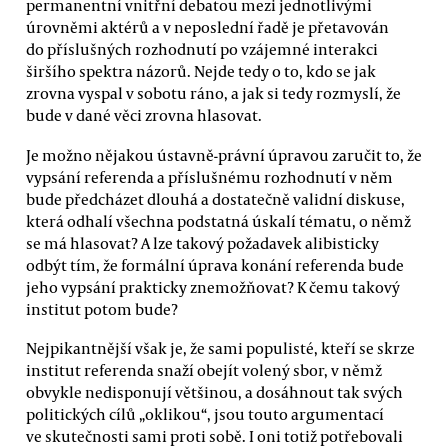
permanentní vnitřní debatou mezi jednotlivými
úrovněmi aktérů a v neposlední řadě je přetavován
do příslušných rozhodnutí po vzájemné interakci
širšího spektra názorů. Nejde tedy o to, kdo se jak
zrovna vyspal v sobotu ráno, a jak si tedy rozmyslí, že
bude v dané věci zrovna hlasovat.
Je možno nějakou ústavně-právní úpravou zaručit to, že
vypsání referenda a příslušnému rozhodnutí v něm
bude předcházet dlouhá a dostatečně validní diskuse,
která odhalí všechna podstatná úskalí tématu, o němž
se má hlasovat? A lze takový požadavek alibisticky
odbýt tím, že formální úprava konání referenda bude
jeho vypsání prakticky znemožňovat? K čemu takový
institut potom bude?
Nejpikantnější však je, že sami populisté, kteří se skrze
institut referenda snaží obejít volený sbor, v němž
obvykle nedisponují většinou, a dosáhnout tak svých
politických cílů „oklikou“, jsou touto argumentací
ve skutečnosti sami proti sobě. I oni totiž potřebovali