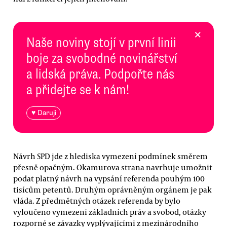
×
Naše noviny stojí v první linii
boje za svobodné novinářství
a lidská práva. Podpořte nás
a přidejte se k nám!
♥ Daruji
Návrh SPD jde z hlediska vymezení podmínek směrem
přesně opačným. Okamurova strana navrhuje umožnit
podat platný návrh na vypsání referenda pouhým 100
tisícům petentů. Druhým oprávněným orgánem je pak
vláda. Z předmětných otázek referenda by bylo
vyloučeno vymezení základních práv a svobod, otázky
rozporné se závazky vyplývajícími z mezinárodního