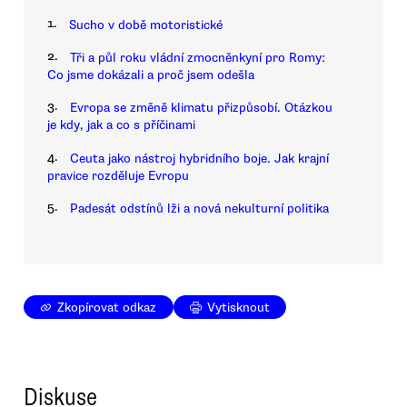
1.
Sucho v době motoristické
2.
Tři a půl roku vládní zmocněnkyní pro Romy:
Co jsme dokázali a proč jsem odešla
3.
Evropa se změně klimatu přizpůsobí. Otázkou
je kdy, jak a co s příčinami
4.
Ceuta jako nástroj hybridního boje. Jak krajní
pravice rozděluje Evropu
5.
Padesát odstínů lži a nová nekulturní politika
Zkopírovat odkaz
Vytisknout
Diskuse