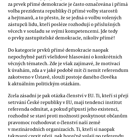
za prvek přímé demokracie je často označována i přímá
volba prezidenta republiky či přímé volby starostů
a hejtmanů, a to přesto, že se jedná o volbu volených
zástupců lidu, kteří posléze rozhodují o příslušných
věcech v souladu se svými kompetencemi. Jde tedy
o prvky zastupitelské demokracie, nikoliv přímé!
Do kategorie prvků přímé demokracie naopak
nepochybně patří všelidové hlasování o konkrétních
věcných tématech. Zde je však zajímavé, že motivací
k úvahám, zda a v jaké podobě mít či nemít referendum
zakotveno v Ústavě, slouží postoje daného člověka
k aktuálním politickým otázkám.
Zcela zásadní je pak otázka členství v EU. Ti, kteří si přejí
setrvání České republiky v EU, mají tendenci institut
referenda odmítat, a pokud připustí jeho existenci,
rozhodně se staví proti možnosti poskytnout občanům
pravomoc rozhodovat o členství naší země
v mezinárodních organizacích. Ti, kteří si naopak
takzvaný czexit přejí, pak horečně volají po referendu