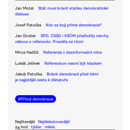
Jan Motal
Stát musí bránit statiku demokratické
diskuse
Josef Patočka
Kdo se bojí přímé demokracie?
Jan Gruber
SPD, ČSSD i KSČM předložily návrhy
zákona o referendu. Pravidla se různí
Mirza Hadžič
Referenda v dezinformační mlze
Lukáš Jelínek
Referendum nesmí být klackem
Jakub Patočka
Bránit demokracii před lidmi
je nejjistější cesta k diktatuře
#
Přímá demokracie
Nejčtenější
Nejdiskutovanější
24 hod
týden
měsíc