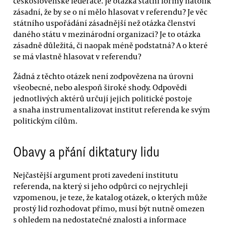
československé federace. Je otázka státní formy natolik
zásadní, že by se o ní mělo hlasovat v referendu? Je věc
státního uspořádání zásadnější než otázka členství
daného státu v mezinárodní organizaci? Je to otázka
zásadně důležitá, či naopak méně podstatná? A o které
se má vlastně hlasovat v referendu?
Žádná z těchto otázek není zodpovězena na úrovni
všeobecné, nebo alespoň široké shody. Odpovědi
jednotlivých aktérů určují jejich politické postoje
a snaha instrumentalizovat institut referenda ke svým
politickým cílům.
Obavy a přání diktatury lidu
Nejčastější argument proti zavedení institutu
referenda, na který si jeho odpůrci co nejrychleji
vzpomenou, je teze, že katalog otázek, o kterých může
prostý lid rozhodovat přímo, musí být nutně omezen
s ohledem na nedostatečné znalosti a informace