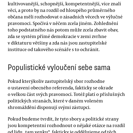
kultivovanější, schopnější, kompetentnější, více znalí
věci, a proto by na rozdíl od hloupého průměrného
občana měli rozhodovat o zásadních věcech ve výlučné
pravomoci. Spočívá v něčem zcela jiném. Zohlednění
toho podstatného nás potom může zcela zbavit obav,
zda se systém přímé demokracie v zemi zvrhne
v diktaturu většiny a zda nás jsou zastupitelské
instituce od takového scénáře s to ochránit.
Populistické vyloučení sebe sama
Pokud kterýkoliv zastupitelský sbor rozhodne
o ustavení obecného referenda, fakticky se okrade
o velkou část svých pravomocí. Totéž platí o příslušných
politických stranách, které v daném voleném
shromáždění disponují svými zástupci.
Pokud budeme tvrdit, že tyto sbory a politické strany
jsou kompetentní rozhodnout o nějaké otázce na rozdíl
od lidu „tam venku“, fakticky je oddělujeme od těch,