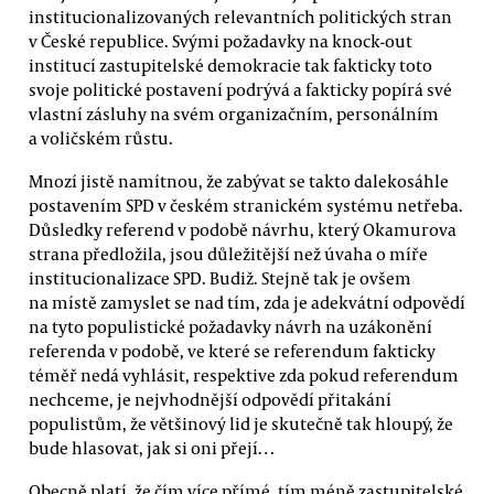
institucionalizovaných relevantních politických stran
v České republice. Svými požadavky na knock-out
institucí zastupitelské demokracie tak fakticky toto
svoje politické postavení podrývá a fakticky popírá své
vlastní zásluhy na svém organizačním, personálním
a voličském růstu.
Mnozí jistě namítnou, že zabývat se takto dalekosáhle
postavením SPD v českém stranickém systému netřeba.
Důsledky referend v podobě návrhu, který Okamurova
strana předložila, jsou důležitější než úvaha o míře
institucionalizace SPD. Budiž. Stejně tak je ovšem
na místě zamyslet se nad tím, zda je adekvátní odpovědí
na tyto populistické požadavky návrh na uzákonění
referenda v podobě, ve které se referendum fakticky
téměř nedá vyhlásit, respektive zda pokud referendum
nechceme, je nejvhodnější odpovědí přitakání
populistům, že většinový lid je skutečně tak hloupý, že
bude hlasovat, jak si oni přejí…
Obecně platí, že čím více přímé, tím méně zastupitelské