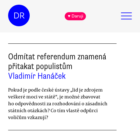
DR
♥ Daruji
Odmítat referendum znamená
přitakat populistům
Vladimír Hanáček
Pokud je podle české ústavy „lid je zdrojem
veškeré moci ve státě“, je možné zbavovat
ho odpovědnosti za rozhodování o zásadních
státních otázkách? Co tím vlastě odpůrci
voličům vzkazují?