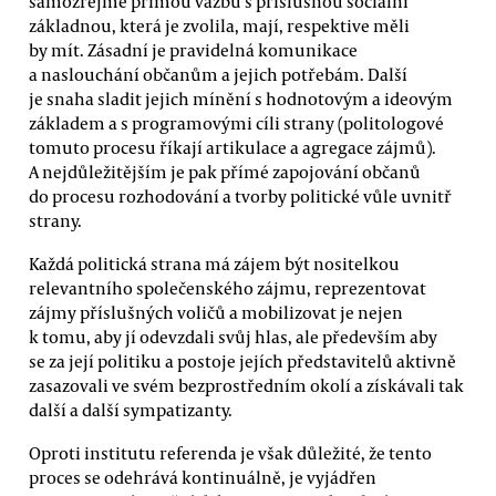
samozřejmě přímou vazbu s příslušnou sociální
základnou, která je zvolila, mají, respektive měli
by mít. Zásadní je pravidelná komunikace
a naslouchání občanům a jejich potřebám. Další
je snaha sladit jejich mínění s hodnotovým a ideovým
základem a s programovými cíli strany (politologové
tomuto procesu říkají artikulace a agregace zájmů).
A nejdůležitějším je pak přímé zapojování občanů
do procesu rozhodování a tvorby politické vůle uvnitř
strany.
Každá politická strana má zájem být nositelkou
relevantního společenského zájmu, reprezentovat
zájmy příslušných voličů a mobilizovat je nejen
k tomu, aby jí odevzdali svůj hlas, ale především aby
se za její politiku a postoje jejích představitelů aktivně
zasazovali ve svém bezprostředním okolí a získávali tak
další a další sympatizanty.
Oproti institutu referenda je však důležité, že tento
proces se odehrává kontinuálně, je vyjádřen