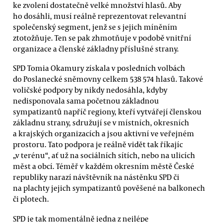
ke zvolení dostatečně velké množství hlasů. Aby
ho dosáhli, musí reálně reprezentovat relevantní
společenský segment, jenž se s jejich míněním
ztotožňuje. Ten se pak zhmotňuje v podobě vnitřní
organizace a členské základny příslušné strany.
SPD Tomia Okamury získala v posledních volbách
do Poslanecké sněmovny celkem 538 574 hlasů. Takové
voličské podpory by nikdy nedosáhla, kdyby
nedisponovala sama početnou základnou
sympatizantů napříč regiony, kteří vytvářejí členskou
základnu strany, sdružují se v místních, okresních
a krajských organizacích a jsou aktivní ve veřejném
prostoru. Tato podpora je reálně vidět tak říkajíc
„v terénu“, ať už na sociálních sítích, nebo na ulicích
měst a obcí. Téměř v každém okresním městě České
republiky narazí návštěvník na nástěnku SPD či
na plachty jejich sympatizantů pověšené na balkonech
či plotech.
SPD je tak momentálně jedna z nejlépe