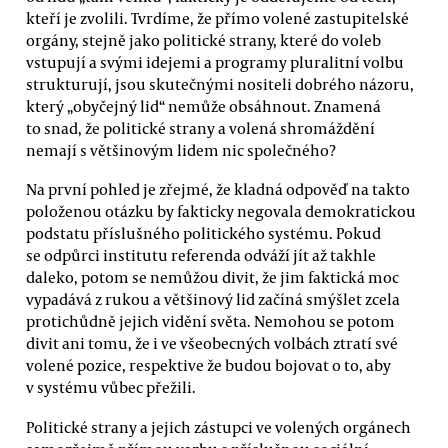
kteří je zvolili. Tvrdíme, že přímo volené zastupitelské
orgány, stejně jako politické strany, které do voleb
vstupují a svými idejemi a programy pluralitní volbu
strukturují, jsou skutečnými nositeli dobrého názoru,
který „obyčejný lid“ nemůže obsáhnout. Znamená
to snad, že politické strany a volená shromáždění
nemají s většinovým lidem nic společného?
Na první pohled je zřejmé, že kladná odpověď na takto
položenou otázku by fakticky negovala demokratickou
podstatu příslušného politického systému. Pokud
se odpůrci institutu referenda odváží jít až takhle
daleko, potom se nemůžou divit, že jim faktická moc
vypadává z rukou a většinový lid začíná smýšlet zcela
protichůdně jejich vidění světa. Nemohou se potom
divit ani tomu, že i ve všeobecných volbách ztratí své
volené pozice, respektive že budou bojovat o to, aby
v systému vůbec přežili.
Politické strany a jejich zástupci ve volených orgánech