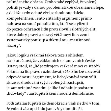
průměrného občana. Z toho také vyplývá, že volený
politik je vždy s danou problematikou obeznámen lépe,
a dokáže tedy v dané věci rozhodnout daleko
kompetentněji. Tento elitářský argument přímo
nahrává na smeč populistům, kteří se stylizují
do pozice ochránců lidu proti zlovůli zlotřilých elit,
které dobrý, pravý a zdravý většinový lid v zemi
systematicky ponižují a diktují mu „menšinové
názory“.
Jakou logiku však má taková teze s ohledem
na skutečnost, že v základních ustanoveních české
Ústavy stojí, že „lid je zdrojem veškeré moci ve státě“?
Pokud má lid právo rozhodovat, těžko ho lze zbavovat
odpovědnosti. Argument, že lid vykonává svou vůli
skrze rozhodování svých volených zástupců,
je samozřejmě zásadní, jelikož odhaluje podstatu
„lidovlády“ v zastupitelském modelu demokracie.
Podstata zastupitelské demokracie však netkví v tom,
že volení zástupci lidu jsou vždy moudřejší,