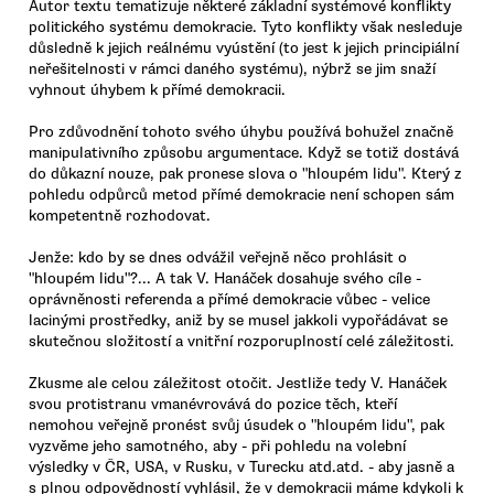
Autor textu tematizuje některé základní systémové konflikty
politického systému demokracie. Tyto konflikty však nesleduje
důsledně k jejich reálnému vyústění (to jest k jejich principiální
neřešitelnosti v rámci daného systému), nýbrž se jim snaží
vyhnout úhybem k přímé demokracii.
Pro zdůvodnění tohoto svého úhybu používá bohužel značně
manipulativního způsobu argumentace. Když se totiž dostává
do důkazní nouze, pak pronese slova o "hloupém lidu". Který z
pohledu odpůrců metod přímé demokracie není schopen sám
kompetentně rozhodovat.
Jenže: kdo by se dnes odvážil veřejně něco prohlásit o
"hloupém lidu"?... A tak V. Hanáček dosahuje svého cíle -
oprávněnosti referenda a přímé demokracie vůbec - velice
lacinými prostředky, aniž by se musel jakkoli vypořádávat se
skutečnou složitostí a vnitřní rozporuplností celé záležitosti.
Zkusme ale celou záležitost otočit. Jestliže tedy V. Hanáček
svou protistranu vmanévrovává do pozice těch, kteří
nemohou veřejně pronést svůj úsudek o "hloupém lidu", pak
vyzvěme jeho samotného, aby - při pohledu na volební
výsledky v ČR, USA, v Rusku, v Turecku atd.atd. - aby jasně a
s plnou odpovědností vyhlásil, že v demokracii máme kdykoli k