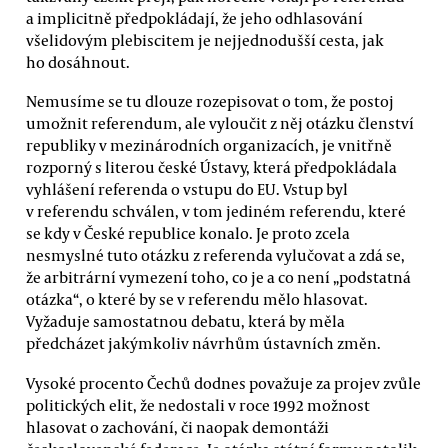
a implicitně předpokládají, že jeho odhlasování
všelidovým plebiscitem je nejjednodušší cesta, jak
ho dosáhnout.
Nemusíme se tu dlouze rozepisovat o tom, že postoj
umožnit referendum, ale vyloučit z něj otázku členství
republiky v mezinárodních organizacích, je vnitřně
rozporný s literou české Ústavy, která předpokládala
vyhlášení referenda o vstupu do EU. Vstup byl
v referendu schválen, v tom jediném referendu, které
se kdy v České republice konalo. Je proto zcela
nesmyslné tuto otázku z referenda vylučovat a zdá se,
že arbitrární vymezení toho, co je a co není „podstatná
otázka“, o které by se v referendu mělo hlasovat.
Vyžaduje samostatnou debatu, která by měla
předcházet jakýmkoliv návrhům ústavních změn.
Vysoké procento Čechů dodnes považuje za projev zvůle
politických elit, že nedostali v roce 1992 možnost
hlasovat o zachování, či naopak demontáži