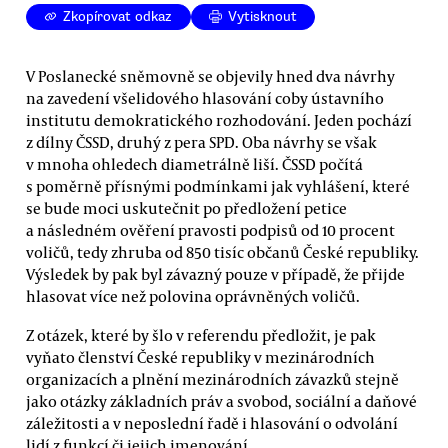
Zkopírovat odkaz
Vytisknout
V Poslanecké sněmovně se objevily hned dva návrhy
na zavedení všelidového hlasování coby ústavního
institutu demokratického rozhodování. Jeden pochází
z dílny ČSSD, druhý z pera SPD. Oba návrhy se však
v mnoha ohledech diametrálně liší. ČSSD počítá
s poměrně přísnými podmínkami jak vyhlášení, které
se bude moci uskutečnit po předložení petice
a následném ověření pravosti podpisů od 10 procent
voličů, tedy zhruba od 850 tisíc občanů České republiky.
Výsledek by pak byl závazný pouze v případě, že přijde
hlasovat více než polovina oprávněných voličů.
Z otázek, které by šlo v referendu předložit, je pak
vyňato členství České republiky v mezinárodních
organizacích a plnění mezinárodních závazků stejně
jako otázky základních práv a svobod, sociální a daňové
záležitosti a v neposlední řadě i hlasování o odvolání
lidí z funkcí či jejich jmenování.