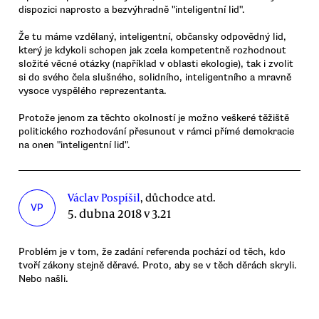
dispozici naprosto a bezvýhradně "inteligentní lid".
Že tu máme vzdělaný, inteligentní, občansky odpovědný lid,
který je kdykoli schopen jak zcela kompetentně rozhodnout
složité věcné otázky (například v oblasti ekologie), tak i zvolit
si do svého čela slušného, solidního, inteligentního a mravně
vysoce vyspělého reprezentanta.
Protože jenom za těchto okolností je možno veškeré těžiště
politického rozhodování přesunout v rámci přímé demokracie
na onen "inteligentní lid".
Václav Pospíšil
, důchodce atd.
VP
5. dubna 2018 v 3.21
Problém je v tom, že zadání referenda pochází od těch, kdo
tvoří zákony stejně děravé. Proto, aby se v těch děrách skryli.
Nebo našli.