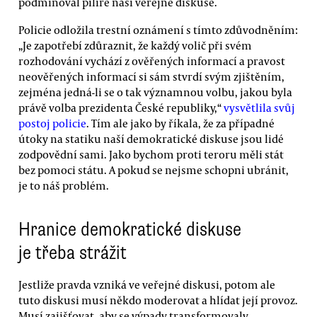
podminoval pilíře naší veřejné diskuse.
Policie odložila trestní oznámení s tímto zdůvodněním:
„Je zapotřebí zdůraznit, že každý volič při svém
rozhodování vychází z ověřených informací a pravost
neověřených informací si sám stvrdí svým zjištěním,
zejména jedná-li se o tak významnou volbu, jakou byla
právě volba prezidenta České republiky,“
vysvětlila svůj
postoj policie
. Tím ale jako by říkala, že za případné
útoky na statiku naší demokratické diskuse jsou lidé
zodpovědní sami. Jako bychom proti teroru měli stát
bez pomoci státu. A pokud se nejsme schopni ubránit,
je to náš problém.
Hranice demokratické diskuse
je třeba strážit
Jestliže pravda vzniká ve veřejné diskusi, potom ale
tuto diskusi musí někdo moderovat a hlídat její provoz.
Musí zajišťovat, aby se výpady transformovaly