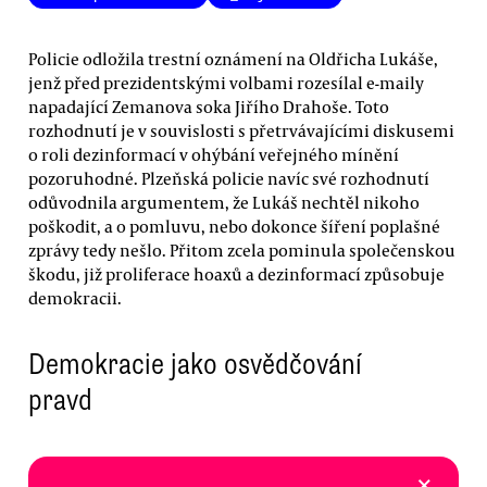
Policie odložila trestní oznámení na Oldřicha Lukáše,
jenž před prezidentskými volbami rozesílal e-maily
napadající Zemanova soka Jiřího Drahoše. Toto
rozhodnutí je v souvislosti s přetrvávajícími diskusemi
o roli dezinformací v ohýbání veřejného mínění
pozoruhodné. Plzeňská policie navíc své rozhodnutí
odůvodnila argumentem, že Lukáš nechtěl nikoho
poškodit, a o pomluvu, nebo dokonce šíření poplašné
zprávy tedy nešlo. Přitom zcela pominula společenskou
škodu, již proliferace hoaxů a dezinformací způsobuje
demokracii.
Demokracie jako osvědčování
pravd
×