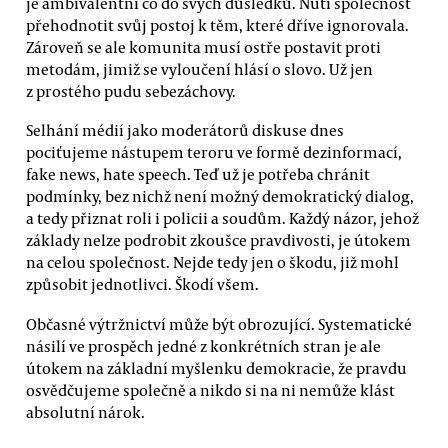
je ambivalentní co do svých důsledků. Nutí společnost
přehodnotit svůj postoj k těm, které dříve ignorovala.
Zároveň se ale komunita musí ostře postavit proti
metodám, jimiž se vyloučení hlásí o slovo. Už jen
z prostého pudu sebezáchovy.
Selhání médií jako moderátorů diskuse dnes
pociťujeme nástupem teroru ve formě dezinformací,
fake news, hate speech. Teď už je potřeba chránit
podmínky, bez nichž není možný demokratický dialog,
a tedy přiznat roli i policii a soudům. Každý názor, jehož
základy nelze podrobit zkoušce pravdivosti, je útokem
na celou společnost. Nejde tedy jen o škodu, již mohl
způsobit jednotlivci. Škodí všem.
Občasné výtržnictví může být obrozující. Systematické
násilí ve prospěch jedné z konkrétních stran je ale
útokem na základní myšlenku demokracie, že pravdu
osvědčujeme společně a nikdo si na ni nemůže klást
absolutní nárok.