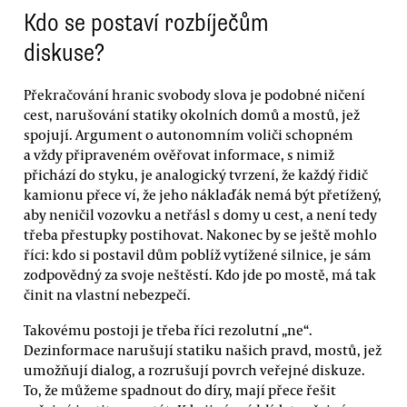
Kdo se postaví rozbíječům
diskuse?
Překračování hranic svobody slova je podobné ničení
cest, narušování statiky okolních domů a mostů, jež
spojují. Argument o autonomním voliči schopném
a vždy připraveném ověřovat informace, s nimiž
přichází do styku, je analogický tvrzení, že každý řidič
kamionu přece ví, že jeho náklaďák nemá být přetížený,
aby neničil vozovku a netřásl s domy u cest, a není tedy
třeba přestupky postihovat. Nakonec by se ještě mohlo
říci: kdo si postavil dům poblíž vytížené silnice, je sám
zodpovědný za svoje neštěstí. Kdo jde po mostě, má tak
činit na vlastní nebezpečí.
Takovému postoji je třeba říci rezolutní „ne“.
Dezinformace narušují statiku našich pravd, mostů, jež
umožňují dialog, a rozrušují povrch veřejné diskuze.
To, že můžeme spadnout do díry, mají přece řešit