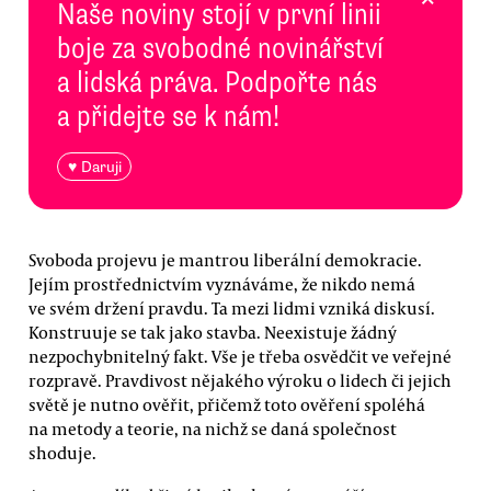
Naše noviny stojí v první linii
boje za svobodné novinářství
a lidská práva. Podpořte nás
a přidejte se k nám!
♥ Daruji
Svoboda projevu je mantrou liberální demokracie.
Jejím prostřednictvím vyznáváme, že nikdo nemá
ve svém držení pravdu. Ta mezi lidmi vzniká diskusí.
Konstruuje se tak jako stavba. Neexistuje žádný
nezpochybnitelný fakt. Vše je třeba osvědčit ve veřejné
rozpravě. Pravdivost nějakého výroku o lidech či jejich
světě je nutno ověřit, přičemž toto ověření spoléhá
na metody a teorie, na nichž se daná společnost
shoduje.