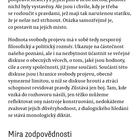
nichž byly vystavěny. Ale jsou i chvíle, kdy je třeba
se rozloučit s pravdami, jež mají tak narušenou statiku,
že je nelze než strhnout. Otázka samozřejmě je,
co postavit na jejich místo.
Hodnota svobody projevu má v sobě tedy nesporný
filosofický a politický rozměr. Ukazuje na částečnost
našeho poznání, ale i na nezbytnost účastnit se veřejné
diskuse o obecných věcech, o tom, jaké jsou hodnoty,
cíle a cesty společnosti, jíž jsme součástí. Součástí této
diskuse jsou i hranice svobody projevu, obecně
vymezené limitou, u níž se diskuse hroutí a ztrácí
schopnost revidovat pravdy. Zůstává jen boj. Tam, kde
vniká do rozhovoru násilí, jen těžko můžeme
reflektovat ony nástroje konstruování, nedokážeme
zvažovat jejich důvěryhodnost, z dialogického hledání
se stává monologický diktát.
Míra zodpovědnosti