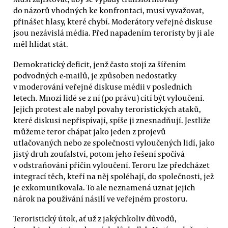
do názorů vhodných ke konfrontaci, musí vyvažovat,
přinášet hlasy, které chybí. Moderátory veřejné diskuse
jsou nezávislá média. Před napadením teroristy by ji ale
měl hlídat stát.
Demokratický deficit, jenž často stojí za šířením
podvodných e-mailů, je způsoben nedostatky
v moderování veřejné diskuse médii v posledních
letech. Mnozí lidé se z ní (po právu) cítí být vyloučeni.
Jejich protest ale nabyl povahy teroristických ataků,
které diskusi nepřispívají, spíše ji znesnadňují. Jestliže
můžeme teror chápat jako jeden z projevů
utlačovaných nebo ze společnosti vyloučených lidí, jako
jistý druh zoufalství, potom jeho řešení spočívá
v odstraňování příčin vyloučení. Teroru lze předcházet
integrací těch, kteří na něj spoléhají, do společnosti, jež
je exkomunikovala. To ale neznamená uznat jejich
nárok na používání násilí ve veřejném prostoru.
Teroristický útok, ať už z jakýchkoliv důvodů,