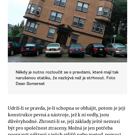
Někdy je nutno rozloučit se s pravdami, které mají tak
narušenou statiku, že nezbývá než je strhnout. Foto
Dean Somerset
Udrží-li se pravda, je-li schopna se obhájit, potom je její
konstrukce pevná a nástroje, jež k ní vedly, jsou
důvěryhodné. Zhroutí-li se, její základy ještě nemusí
být pro společnost ztraceny. Možná je jen potřeba
poopravit některý z jejích pilířů nebo metod, pomocí