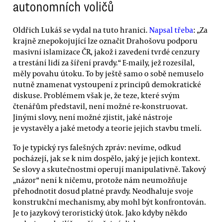
autonomních voličů
Oldřich Lukáš se vydal na tuto hranici.
Napsal třeba
: „Za
krajně znepokojující lze označit Drahošovu podporu
masivní islamizace ČR, jakož i zavedení tvrdé cenzury
a trestání lidí za šíření pravdy.“ E-maily, jež rozesílal,
měly povahu útoku. To by ještě samo o sobě nemuselo
nutně znamenat vystoupení z principů demokratické
diskuse. Problémem však je, že teze, které svým
čtenářům představil, není možné re-konstruovat.
Jinými slovy, není možné zjistit, jaké nástroje
je vystavěly a jaké metody a teorie jejich stavbu tmelí.
To je typický rys falešných zpráv: nevíme, odkud
pocházejí, jak se k nim dospělo, jaký je jejich kontext.
Se slovy a skutečnostmi operují manipulativně. Takový
„názor“ není k ničemu, protože nám neumožňuje
přehodnotit dosud platné pravdy. Neodhaluje svoje
konstrukční mechanismy, aby mohl být konfrontován.
Je to jazykový teroristický útok. Jako kdyby někdo