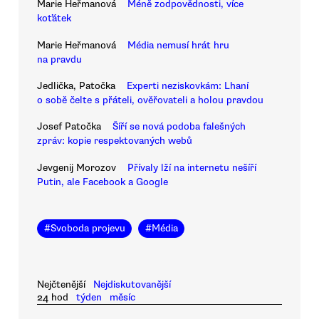
Marie Heřmanová
Méně zodpovědnosti, více
koťátek
Marie Heřmanová
Média nemusí hrát hru
na pravdu
Jedlička, Patočka
Experti neziskovkám: Lhaní
o sobě čelte s přáteli, ověřovateli a holou pravdou
Josef Patočka
Šíří se nová podoba falešných
zpráv: kopie respektovaných webů
Jevgenij Morozov
Přívaly lží na internetu nešíří
Putin, ale Facebook a Google
#
Svoboda projevu
#
Média
Nejčtenější
Nejdiskutovanější
24 hod
týden
měsíc