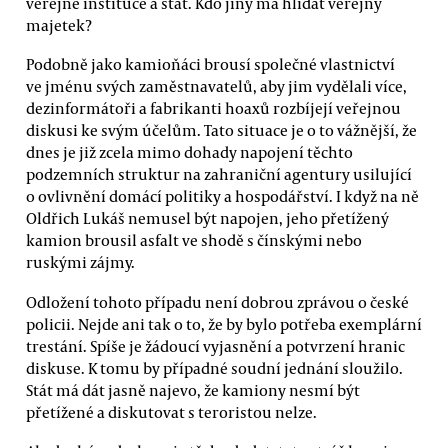
veřejné instituce a stát. Kdo jiný má hlídat veřejný
majetek?
Podobně jako kamioňáci brousí společné vlastnictví
ve jménu svých zaměstnavatelů, aby jim vydělali více,
dezinformátoři a fabrikanti hoaxů rozbíjejí veřejnou
diskusi ke svým účelům. Tato situace je o to vážnější, že
dnes je již zcela mimo dohady napojení těchto
podzemních struktur na zahraniční agentury usilující
o ovlivnění domácí politiky a hospodářství. I když na ně
Oldřich Lukáš nemusel být napojen, jeho přetížený
kamion brousil asfalt ve shodě s čínskými nebo
ruskými zájmy.
Odložení tohoto případu není dobrou zprávou o české
policii. Nejde ani tak o to, že by bylo potřeba exemplární
trestání. Spíše je žádoucí vyjasnění a potvrzení hranic
diskuse. K tomu by případné soudní jednání sloužilo.
Stát má dát jasně najevo, že kamiony nesmí být
přetížené a diskutovat s teroristou nelze.