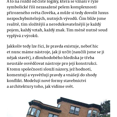
A to na rozdíl od čisté logiky, která se vznáší v ryze
symbolické říši nezasažené pelem komplexnosti
přirozeného světa člověka, a může si tedy dovolit luxus
nezpochybnitelných, nutných vývodů. Čím blíže jsme
realitě, tím složitější a neredukovatelnější je každý
pojem, každý vztah, každý znak. Tím méně nutně soud
vyplývá z výroků.
Jakkoliv tedy lze říci, že pravda existuje, neboť hic
et nunc máme nástroje, jak ji určit (naučili jsme se ji
nějak stavět), z dlouhodobého hlediska je třeba
neustále osvědčovat nástroje pro její konstrukci.
K tomu společnosti slouží názory, jež hodnotí,
komentují a vysvětlují pravdy a vnášejí do shody
konflikt. Modelují nové formy stavebnictví
a architektury toho, jak vidíme svět.