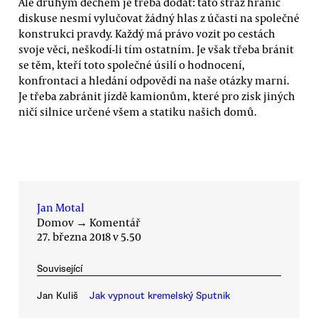
Ale druhým dechem je třeba dodat: tato stráž hranic
diskuse nesmí vylučovat žádný hlas z účasti na společné
konstrukci pravdy. Každý má právo vozit po cestách
svoje věci, neškodí-li tím ostatním. Je však třeba bránit
se těm, kteří toto společné úsilí o hodnocení,
konfrontaci a hledání odpovědí na naše otázky marní.
Je třeba zabránit jízdě kamionům, které pro zisk jiných
ničí silnice určené všem a statiku našich domů.
Jan Motal
Domov
→
Komentář
27. března 2018 v 5.50
Související
Jan Kuliš
Jak vypnout kremelský Sputnik