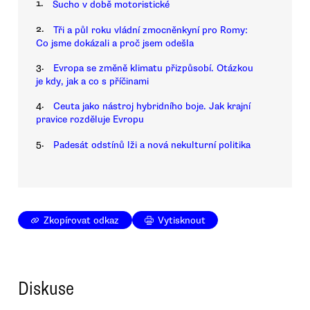
1.
Sucho v době motoristické
2.
Tři a půl roku vládní zmocněnkyní pro Romy:
Co jsme dokázali a proč jsem odešla
3.
Evropa se změně klimatu přizpůsobí. Otázkou
je kdy, jak a co s příčinami
4.
Ceuta jako nástroj hybridního boje. Jak krajní
pravice rozděluje Evropu
5.
Padesát odstínů lži a nová nekulturní politika
Zkopírovat odkaz
Vytisknout
Diskuse