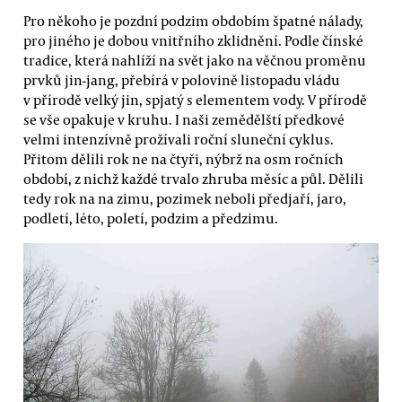
Pro někoho je pozdní podzim obdobím špatné nálady,
pro jiného je dobou vnitřního zklidnění. Podle čínské
tradice, která nahlíží na svět jako na věčnou proměnu
prvků jin-jang, přebírá v polovině listopadu vládu
v přírodě velký jin, spjatý s elementem vody. V přírodě
se vše opakuje v kruhu. I naši zemědělští předkové
velmi intenzívně prožívali roční sluneční cyklus.
Přitom dělili rok ne na čtyři, nýbrž na osm ročních
období, z nichž každé trvalo zhruba měsíc a půl. Dělili
tedy rok na na zimu, pozimek neboli předjaří, jaro,
podletí, léto, poletí, podzim a předzimu.