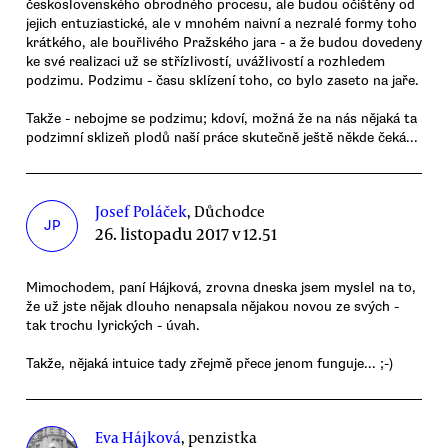
československého obrodného procesu, ale budou očištěny od
jejich entuziastické, ale v mnohém naivní a nezralé formy toho
krátkého, ale bouřlivého Pražského jara - a že budou dovedeny
ke své realizaci už se střízlivostí, uvážlivostí a rozhledem
podzimu. Podzimu - času sklízení toho, co bylo zaseto na jaře.
Takže - nebojme se podzimu; kdoví, možná že na nás nějaká ta
podzimní sklizeň plodů naší práce skutečně ještě někde čeká...
Josef Poláček
, Důchodce
JP
26. listopadu 2017 v 12.51
Mimochodem, paní Hájková, zrovna dneska jsem myslel na to,
že už jste nějak dlouho nenapsala nějakou novou ze svých -
tak trochu lyrických - úvah.
Takže, nějaká intuice tady zřejmě přece jenom funguje... ;-)
Eva Hájková
, penzistka