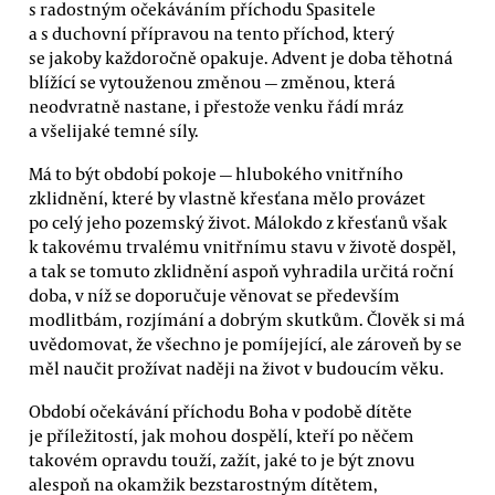
s radostným očekáváním příchodu Spasitele
a s duchovní přípravou na tento příchod, který
se jakoby každoročně opakuje. Advent je doba těhotná
blížící se vytouženou změnou — změnou, která
neodvratně nastane, i přestože venku řádí mráz
a všelijaké temné síly.
Má to být období pokoje — hlubokého vnitřního
zklidnění, které by vlastně křesťana mělo provázet
po celý jeho pozemský život. Málokdo z křesťanů však
k takovému trvalému vnitřnímu stavu v životě dospěl,
a tak se tomuto zklidnění aspoň vyhradila určitá roční
doba, v níž se doporučuje věnovat se především
modlitbám, rozjímání a dobrým skutkům. Člověk si má
uvědomovat, že všechno je pomíjející, ale zároveň by se
měl naučit prožívat naději na život v budoucím věku.
Období očekávání příchodu Boha v podobě dítěte
je příležitostí, jak mohou dospělí, kteří po něčem
takovém opravdu touží, zažít, jaké to je být znovu
alespoň na okamžik bezstarostným dítětem,