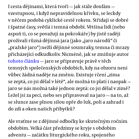
I cesta dějinami, která tvoří — jak stále doufám —
vzestupnou, i když nepravidelnou křivku, se leckdy
v něčem podobá cyklické cestě rokem. Střídají se dobré
i špatné časy, světlá i temná období. Většina lidí (nebo
aspoň ti, co se považují za pokrokáře) by jistě raději
prožívali různá dějinná jara (jako „jaro národů“ či
„pražské jaro“) nežli dějinné soumraky, temna či mrazy
přicházející odkudkoliv. Nicméně, jak se zmiňuje autor
tohoto článku
— jaro se připravuje právě v těch
temných společenských obdobích, kdy na obzoru není
vůbec žádná naděje na změnu. Existuje rčení „zima
se zeptá, co jsi dělal v létě“, ale možná to platí i naopak —
jaro se nás možná také jednou zeptá: co jsi dělal v zimě?
Ležel jsi za pecí, nebo ses připravoval na jaro — na to, až
se slunce zase plnou silou opře do luk, polí a zahrad i
do zdí a oken našich příbytků?
Ale vraťme se z dějinné odbočky ke skutečným ročním
obdobím. Velká část předzimy se kryje s obdobím
adventu — začátku liturgického roku, spojeného