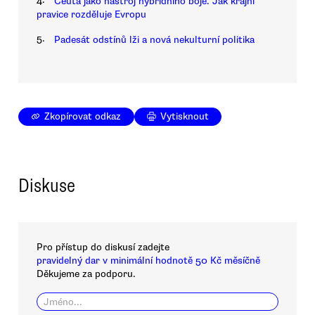
Ceuta jako nástroj hybridního boje. Jak krajní
pravice rozděluje Evropu
5.
Padesát odstínů lži a nová nekulturní politika
Zkopírovat odkaz
Vytisknout
Diskuse
Pro přístup do diskusí zadejte
pravidelný dar v minimální hodnotě 50 Kč měsíčně
Děkujeme za podporu.