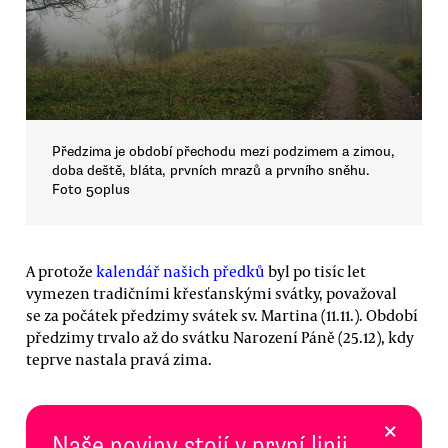
Předzima je období přechodu mezi podzimem a zimou,
doba deště, bláta, prvních mrazů a prvního sněhu.
Foto 50plus
A protože
kalendář našich předků
byl po tisíc let
vymezen tradičními křesťanskými svátky, považoval
se za počátek předzimy svátek sv. Martina (11.11.). Období
předzimy trvalo až do svátku Narození Páně (25.12), kdy
teprve nastala pravá zima.
×
Naše noviny stojí v první linii