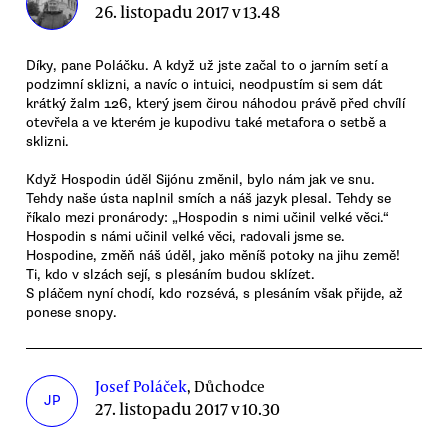
26. listopadu 2017 v 13.48
Díky, pane Poláčku. A když už jste začal to o jarním setí a
podzimní sklizni, a navíc o intuici, neodpustím si sem dát
krátký žalm 126, který jsem čirou náhodou právě před chvílí
otevřela a ve kterém je kupodivu také metafora o setbě a
sklizni.
Když Hospodin úděl Sijónu změnil, bylo nám jak ve snu.
Tehdy naše ústa naplnil smích a náš jazyk plesal. Tehdy se
říkalo mezi pronárody: „Hospodin s nimi učinil velké věci.“
Hospodin s námi učinil velké věci, radovali jsme se.
Hospodine, změň náš úděl, jako měníš potoky na jihu země!
Ti, kdo v slzách sejí, s plesáním budou sklízet.
S pláčem nyní chodí, kdo rozsévá, s plesáním však přijde, až
ponese snopy.
Josef Poláček
, Důchodce
JP
27. listopadu 2017 v 10.30