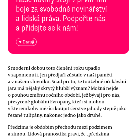
boje za svobodné novinářství
a lidská práva. Podpořte nás
a přidejte se k nám!
♥ Daruji
S moderní dobou toto členění roku upadlo
v zapomenutí. Jen předjaří zůstalo v naší paměti
a v našem slovníku. Snad proto, že toužebné očekávání
jara má nějaký skrytý hlubší význam? Možná nejde
o pouhou změnu ročního období, jež bývají pro nás,
přesycené globální Evropany, kteří si mohou
v kterémkoliv měsíci koupit čerstvé jahody stejně jako
řezané tulipány, nakonec jedno jako druhé.
Předzima je obdobím přechodu mezi podzimem
a zimou. Lidová pranostika praví, že „předzima