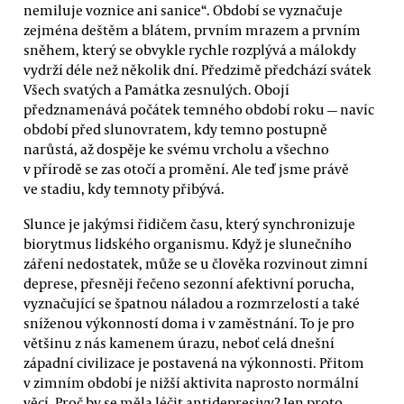
nemiluje voznice ani sanice“. Období se vyznačuje
zejména deštěm a blátem, prvním mrazem a prvním
sněhem, který se obvykle rychle rozplývá a málokdy
vydrží déle než několik dní. Předzimě předchází svátek
Všech svatých a Památka zesnulých. Obojí
předznamenává počátek temného období roku — navíc
období před slunovratem, kdy temno postupně
narůstá, až dospěje ke svému vrcholu a všechno
v přírodě se zas otočí a promění. Ale teď jsme právě
ve stadiu, kdy temnoty přibývá.
Slunce je jakýmsi řidičem času, který synchronizuje
biorytmus lidského organismu. Když je slunečního
záření nedostatek, může se u člověka rozvinout zimní
deprese, přesněji řečeno sezonní afektivní porucha,
vyznačující se špatnou náladou a rozmrzelostí a také
sníženou výkonností doma i v zaměstnání. To je pro
většinu z nás kamenem úrazu, neboť celá dnešní
západní civilizace je postavená na výkonnosti. Přitom
v zimním období je nižší aktivita naprosto normální
věcí. Proč by se měla léčit antidepresivy? Jen proto,