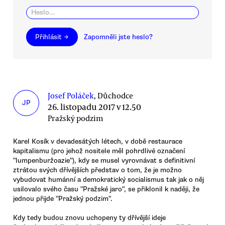
Přihlásit →
Zapomněli jste heslo?
Josef Poláček
, Důchodce
JP
26. listopadu 2017 v 12.50
Pražský podzim
Karel Kosík v devadesátých létech, v době restaurace
kapitalismu (pro jehož nositele měl pohrdlivé označení
"lumpenburžoazie"), kdy se musel vyrovnávat s definitivní
ztrátou svých dřívějších představ o tom, že je možno
vybudovat humánní a demokratický socialismus tak jak o něj
usilovalo svého času "Pražské jaro", se přiklonil k naději, že
jednou přijde "Pražský podzim".
Kdy tedy budou znovu uchopeny ty dřívější ideje