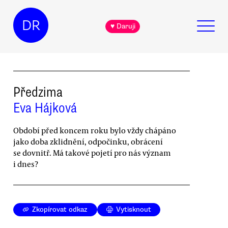
DR
♥ Daruji
Předzima
Eva Hájková
Období před koncem roku bylo vždy chápáno
jako doba zklidnění, odpočinku, obrácení
se dovnitř. Má takové pojetí pro nás význam
i dnes?
Zkopírovat odkaz
Vytisknout