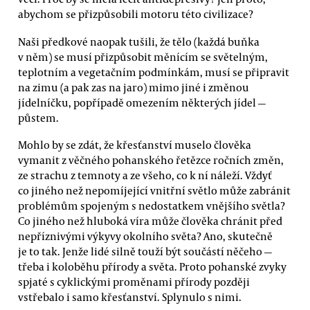
abychom se přizpůsobili motoru této civilizace?
Naši předkové naopak tušili, že tělo (každá buňka
v něm) se musí přizpůsobit měnícím se světelným,
teplotním a vegetačním podmínkám, musí se připravit
na zimu (a pak zas na jaro) mimo jiné i změnou
jídelníčku, popřípadě omezením některých jídel —
půstem.
Mohlo by se zdát, že křesťanství muselo člověka
vymanit z věčného pohanského řetězce ročních změn,
ze strachu z temnoty a ze všeho, co k ní náleží. Vždyť
co jiného než nepomíjející vnitřní světlo může zabránit
problémům spojeným s nedostatkem vnějšího světla?
Co jiného než hluboká víra může člověka chránit před
nepříznivými výkyvy okolního světa? Ano, skutečně
je to tak. Jenže lidé silně touží být součástí něčeho —
třeba i koloběhu přírody a světa. Proto pohanské zvyky
spjaté s cyklickými proměnami přírody později
vstřebalo i samo křesťanství. Splynulo s nimi.