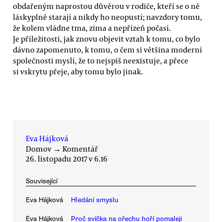
obdařeným naprostou důvěrou v rodiče, kteří se o ně
láskyplně starají a nikdy ho neopustí; navzdory tomu,
že kolem vládne tma, zima a nepřízeň počasí.
Je příležitostí, jak znovu objevit vztah k tomu, co bylo
dávno zapomenuto, k tomu, o čem si většina moderní
společnosti myslí, že to nejspíš neexistuje, a přece
si vskrytu přeje, aby tomu bylo jinak.
Eva Hájková
Domov
→
Komentář
26. listopadu 2017 v 6.16
Související
Eva Hájková
Hledání smyslu
Eva Hájková
Proč svíčka na ořechu hoří pomaleji