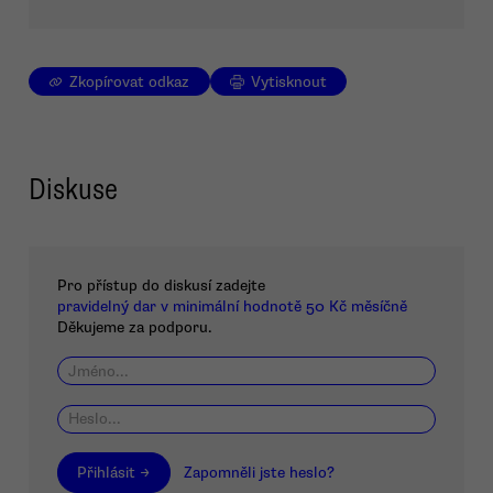
Zkopírovat odkaz
Vytisknout
Diskuse
Pro přístup do diskusí zadejte
pravidelný dar v minimální hodnotě 50 Kč měsíčně
Děkujeme za podporu.
Přihlásit →
Zapomněli jste heslo?