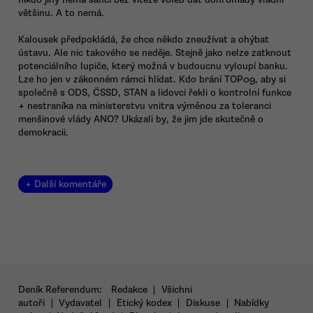
většinu. A to nemá.
Kalousek předpokládá, že chce někdo zneužívat a ohýbat
ústavu. Ale nic takového se neděje. Stejně jako nelze zatknout
potenciálního lupiče, který možná v budoucnu vyloupí banku.
Lze ho jen v zákonném rámci hlídat. Kdo brání TOP09, aby si
společně s ODS, ČSSD, STAN a lidovci řekli o kontrolní funkce
+ nestraníka na ministerstvu vnitra výměnou za toleranci
menšinové vlády ANO? Ukázali by, že jim jde skutečně o
demokracii.
+ Další komentáře
Deník Referendum:
Redakce
|
Všichni
autoři
|
Vydavatel
|
Etický kodex
|
Diskuse
|
Nabídky