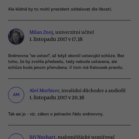
Ale klidně by to mohl prezident oddalovat dle libosti.
Milan Znoj
, univerzitní učitel
1. listopadu 2017 v 17.38
Sněmovna "se ustaví", až když skončí ustavující schůze. Bez
toho, že by zvolila předsedu, tedy nebude ustavena, ale
schůze bude jenom přerušena. V tom má Kalousek pravdu.
Aleš Morbicer
, invalidní důchodce a audiofil
AM
1. listopadu 2017 v 20.38
Tak asi jo - viz. zákon o jednacím řádu sněmovny.
Jiří Nushart
, maloměšťácký usmiřovač