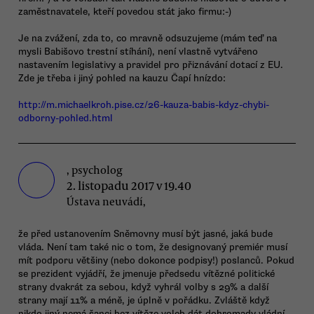
zaměstnavatele, kteří povedou stát jako firmu:-)
Je na zvážení, zda to, co mravně odsuzujeme (mám teď na
mysli Babišovo trestní stíhání), není vlastně vytvářeno
nastavením legislativy a pravidel pro přiznávání dotací z EU.
Zde je třeba i jiný pohled na kauzu Čapí hnízdo:
http://m.michaelkroh.pise.cz/26-kauza-babis-kdyz-chybi-
odborny-pohled.html
, psycholog
2. listopadu 2017 v 19.40
Ústava neuvádí,
že před ustanovením Sněmovny musí být jasné, jaká bude
vláda. Není tam také nic o tom, že designovaný premiér musí
mít podporu většiny (nebo dokonce podpisy!) poslanců. Pokud
se prezident vyjádří, že jmenuje předsedu vítězné politické
strany dvakrát za sebou, když vyhrál volby s 29% a další
strany mají 11% a méně, je úplně v pořádku. Zvláště když
nikdo jiný nemá šanci bez vítěze voleb dát dohromady vládní