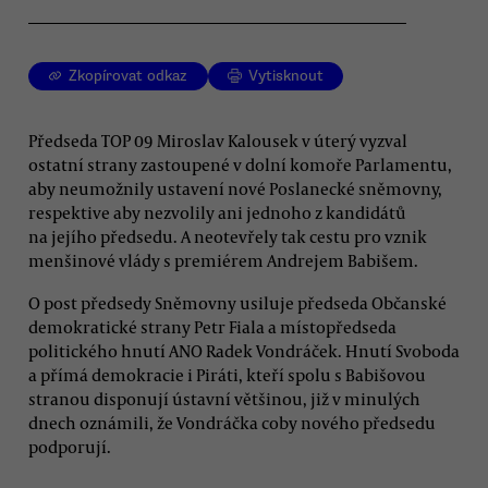
Zkopírovat odkaz
Vytisknout
Předseda TOP 09 Miroslav Kalousek v úterý vyzval
ostatní strany zastoupené v dolní komoře Parlamentu,
aby neumožnily ustavení nové Poslanecké sněmovny,
respektive aby nezvolily ani jednoho z kandidátů
na jejího předsedu. A neotevřely tak cestu pro vznik
menšinové vlády s premiérem Andrejem Babišem.
O post předsedy Sněmovny usiluje předseda Občanské
demokratické strany Petr Fiala a místopředseda
politického hnutí ANO Radek Vondráček. Hnutí Svoboda
a přímá demokracie i Piráti, kteří spolu s Babišovou
stranou disponují ústavní většinou, již v minulých
dnech oznámili, že Vondráčka coby nového předsedu
podporují.