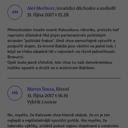
Aleš Morbicer
, invalidní důchodce a audiofil
AM
31. října 2017 v 15.28
Mimochodem musím ocenit Kalouskovu rétoriku, protože teď
naprosto důsledně říká jiným parlamentním politickým
stranám "politické frakce", čímž chce samozřejmě vytvořit a
podpořit dojem, že kromě Babiše jsou všichni na jedné lodi, i
když se třeba zásadně liší v názorech na různé jednotlivosti.
Bravurní.
Opět bude jasně zřetelné, kdo chce tu naši demokratickou
lodičku opustit a družit se s arcilotrem Babišem.
Martin Šimsa
, filosof
MŠ
31. října 2017 v 16.19
Výkřik z nouze
No, myslím, že Kalousek chce hlavně ukázat, že on je ten
nejlepší a nejdůslednější opoziční politik. Ale myslím, že
takovéto výkřiky, zvláště pokud nejsou dojednané s ostatními