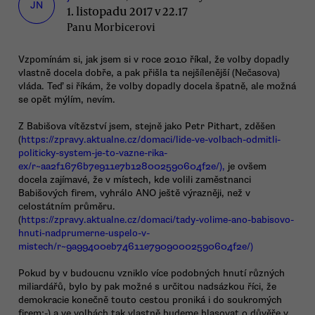
JN
1. listopadu 2017 v 22.17
Panu Morbicerovi
Vzpomínám si, jak jsem si v roce 2010 říkal, že volby dopadly
vlastně docela dobře, a pak přišla ta nejšílenější (Nečasova)
vláda. Teď si říkám, že volby dopadly docela špatně, ale možná
se opět mýlím, nevím.
Z Babišova vítězství jsem, stejně jako Petr Pithart, zděšen
(
https://zpravy.aktualne.cz/domaci/lide-ve-volbach-odmitli-
politicky-system-je-to-vazne-rika-
ex/r~aa2f1676b7e911e7b128002590604f2e/),
je ovšem
docela zajímavé, že v místech, kde volili zaměstnanci
Babišových firem, vyhrálo ANO ještě výrazněji, než v
celostátním průměru.
(
https://zpravy.aktualne.cz/domaci/tady-volime-ano-babisovo-
hnuti-nadprumerne-uspelo-v-
mistech/r~9a99400eb74611e79090002590604f2e/)
Pokud by v budoucnu vzniklo více podobných hnutí různých
miliardářů, bylo by pak možné s určitou nadsázkou říci, že
demokracie konečně touto cestou proniká i do soukromých
firem:-) a ve volbách tak vlastně budeme hlasovat o důvěře v