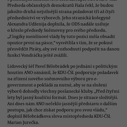
Předseda občanských demokratů Fiala řekl, že budou
jakožto druhá nejsilnější strana požadovat tři až čtyři
předsednictví ve výborech. Jeho stranická kolegyně
Alexandra Udženija doplnila, že ODS nadále usiluje
o křeslo předsedy Sněmovny pro svého předsedu.
„Z logiky menšinové vlády by tuto pozici měla obsadit
opozice první na pásce,“ vysvětlila s tím, že se pokusí
přesvědčit Piráty, aby své rozhodnutí podpořit na danou
funkci Vondráčka ještě zvážili.
Lidovecký šéf Pavel Bělobrádek po jednání s politickým
hnutím ANO oznámil, že KDU-ČSL podporuje požadavek
na zřízení nového sněmovního výboru pro e-
government a pokládá za nutné, aby se na složení
výborů dohodly všechny poslanecké kluby. „Před čtyřmi
lety byl jasný koaliční formát. Dnes je situace složitější.
Ani dnes nám ANO neřeklo jasnější představu o dalším
postupu, jak chce získat podporu pro svou vládu,“
doplnil Bělobrádkova slova místopředseda KDU-ČSL
Marian Jurečka.