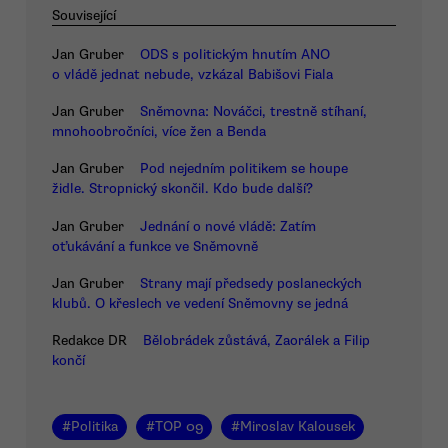
Související
Jan Gruber
ODS s politickým hnutím ANO
o vládě jednat nebude, vzkázal Babišovi Fiala
Jan Gruber
Sněmovna: Nováčci, trestně stíhaní,
mnohoobročníci, více žen a Benda
Jan Gruber
Pod nejedním politikem se houpe
židle. Stropnický skončil. Kdo bude další?
Jan Gruber
Jednání o nové vládě: Zatím
oťukávání a funkce ve Sněmovně
Jan Gruber
Strany mají předsedy poslaneckých
klubů. O křeslech ve vedení Sněmovny se jedná
Redakce DR
Bělobrádek zůstává, Zaorálek a Filip
končí
#
Politika
#
TOP 09
#
Miroslav Kalousek