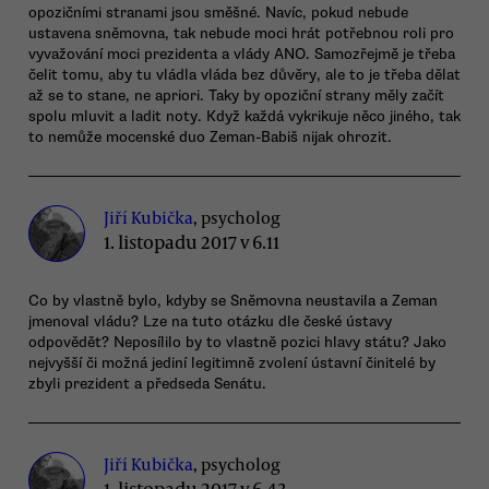
opozičními stranami jsou směšné. Navíc, pokud nebude
ustavena sněmovna, tak nebude moci hrát potřebnou roli pro
vyvažování moci prezidenta a vlády ANO. Samozřejmě je třeba
čelit tomu, aby tu vládla vláda bez důvěry, ale to je třeba dělat
až se to stane, ne apriori. Taky by opoziční strany měly začít
spolu mluvit a ladit noty. Když každá vykrikuje něco jiného, tak
to nemůže mocenské duo Zeman-Babiš nijak ohrozit.
Jiří Kubička
, psycholog
1. listopadu 2017 v 6.11
Co by vlastně bylo, kdyby se Sněmovna neustavila a Zeman
jmenoval vládu? Lze na tuto otázku dle české ústavy
odpovědět? Neposílilo by to vlastně pozici hlavy státu? Jako
nejvyšší či možná jediní legitimně zvolení ústavní činitelé by
zbyli prezident a předseda Senátu.
Jiří Kubička
, psycholog
1. listopadu 2017 v 6.43