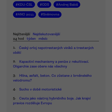
#
KDU-ČSL
#
ODS
#
Andrej Babiš
#
ANO 2011
#
Sněmovna
Nejčtenější
Nejdiskutovanější
24 hod
týden
měsíc
1.
Český orloj nepotrestaných viníků a trestaných
obětí
2.
Kapacitní mechanismy a peníze z rekultivací.
Oligarchie zase obere nás všechny
3.
Hlína, asfalt, beton. Co zůstane z brněnského
velodromu?
4.
Sucho v době motoristické
5.
Ceuta jako nástroj hybridního boje. Jak krajní
pravice rozděluje Evropu