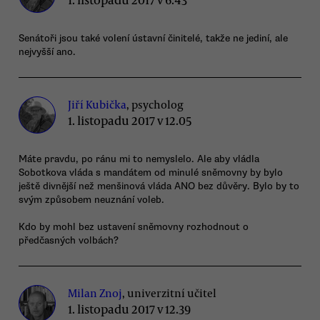
Senátoři jsou také volení ústavní činitelé, takže ne jediní, ale
nejvyšší ano.
Jiří Kubička
, psycholog
1. listopadu 2017 v 12.05
Máte pravdu, po ránu mi to nemyslelo. Ale aby vládla
Sobotkova vláda s mandátem od minulé sněmovny by bylo
ještě divnější než menšinová vláda ANO bez důvěry. Bylo by to
svým způsobem neuznání voleb.
Kdo by mohl bez ustavení sněmovny rozhodnout o
předčasných volbách?
Milan Znoj
, univerzitní učitel
1. listopadu 2017 v 12.39