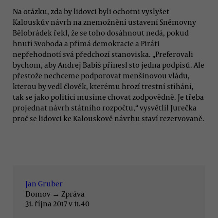
Na otázku, zda by lidovci byli ochotni vyslyšet
Kalouskův návrh na znemožnění ustavení Sněmovny
Bělobrádek řekl, že se toho dosáhnout nedá, pokud
hnutí Svoboda a přímá demokracie a Piráti
nepřehodnotí svá předchozí stanoviska. „Preferovali
bychom, aby Andrej Babiš přinesl sto jedna podpisů. Ale
přestože nechceme podporovat menšinovou vládu,
kterou by vedl člověk, kterému hrozí trestní stíhání,
tak se jako politici musíme chovat zodpovědně. Je třeba
projednat návrh státního rozpočtu,“ vysvětlil Jurečka
proč se lidovci ke Kalouskově návrhu staví rezervovaně.
Jan Gruber
Domov
→
Zpráva
31. října 2017 v 11.40