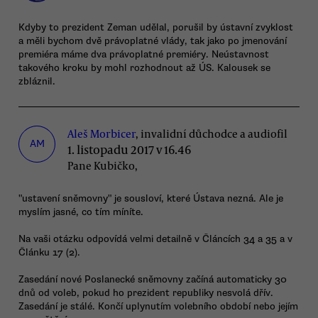
Kdyby to prezident Zeman udělal, porušil by ústavní zvyklost
a měli bychom dvě právoplatné vlády, tak jako po jmenování
premiéra máme dva právoplatné premiéry. Neústavnost
takového kroku by mohl rozhodnout až ÚS. Kalousek se
zbláznil.
Aleš Morbicer
, invalidní důchodce a audiofil
AM
1. listopadu 2017 v 16.46
Pane Kubičko,
"ustavení sněmovny" je sousloví, které Ústava nezná. Ale je
myslím jasné, co tím míníte.
Na vaši otázku odpovídá velmi detailně v Článcích 34 a 35 a v
Článku 17 (2).
Zasedání nové Poslanecké sněmovny začíná automaticky 30
dnů od voleb, pokud ho prezident republiky nesvolá dřív.
Zasedání je stálé. Končí uplynutím volebního období nebo jejím