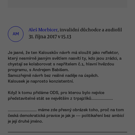
Aleš Morbicer
, invalidní důchodce a audiofil
AM
31. října 2017 v 15.13
Je jasné, že ten Kalouskův návrh má sloužit jako reflektor,
který nesmírně jasným světlem nasvítí ty, kdo jsou zrádci, a
chystají se kolaborovat s nepřítelem č.1, hlavní hvězdou
programu, s Andrejem Babišem.
Samozřejmě návrh bez reálné naděje na úspěch.
Kalousek je naprosto konzistentní.
Když k tomu přidáme ODS, pro kterou bylo nejvíce
představitelné stát se největším z trpajzlíků..................
........................ máme zde přesný obrázek toho, proč na tom
česká demokratická pravice je jak je --- politikaření bez ambicí
je její druhé jméno.