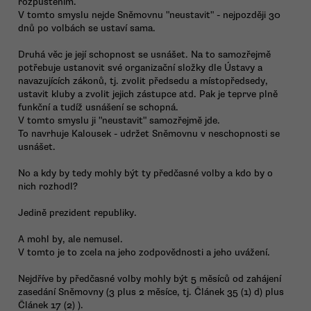
rozpuštěním.
V tomto smyslu nejde Sněmovnu "neustavit" - nejpozději 30
dnů po volbách se ustaví sama.
Druhá věc je její schopnost se usnášet. Na to samozřejmě
potřebuje ustanovit své organizační složky dle Ústavy a
navazujících zákonů, tj. zvolit předsedu a místopředsedy,
ustavit kluby a zvolit jejich zástupce atd. Pak je teprve plně
funkční a tudíž usnášení se schopná.
V tomto smyslu ji "neustavit" samozřejmě jde.
To navrhuje Kalousek - udržet Sněmovnu v neschopnosti se
usnášet.
No a kdy by tedy mohly být ty předčasné volby a kdo by o
nich rozhodl?
Jedině prezident republiky.
A mohl by, ale nemusel.
V tomto je to zcela na jeho zodpovědnosti a jeho uvážení.
Nejdříve by předčasné volby mohly být 5 měsíců od zahájení
zasedání Sněmovny (3 plus 2 měsíce, tj. Článek 35 (1) d) plus
Článek 17 (2) ).