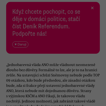
×
Když chcete pochopit, co se
děje v domácí politice, stačí
číst Deník Referendum.
Podpořte nás!
♥ Daruji
„Jednobarevná vláda ANO může vládnout neomezeně
dlouho bez důvěry. Formálně to lze, ale je to na hranici
zvůle. Na ustavující schůzi Sněmovny nebude podle TOP
09 otázkou, kdo bude předsedou, ale zásadní otázkou
bude, zda si frakce přejí ustavení jednobarevné vlády
ANO, která nebude mít dojednanou důvěru. Strany
s výjimkou KSČM a ANO říkají, že takovou vládu
nechtějí. Jedinou možností, jak zabránit takové vládě