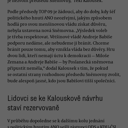
je nezvolit předsedu Sněmovny,“ řekl Kalousek.
Podle předsedy TOP 09 je žádoucí, aby do doby, kdy šéf
politického hnutí ANO neozřejmí, jakým způsobem
hodlá pro svou menšinovou vládu získat důvěru,
nebyla ustavena nová Sněmovna. „Výsledek voleb
je třeba respektovat. Většinové vládě Andreje Babiše
podporu nedáme, ale nebudeme ji bránit. Chceme
bránit pouze tomu, aby vznikla vláda bez důvěry. Hru
dvou lidí, kteří nemají úctu k demokracii — Miloše
Zemana a Andreje Babiše — by Poslanecká sněmovna
připustit neměla,“ dodal Kalousek s tím, že pokud
se ostatní strany rozhodnou předsedu Sněmovny zvolit,
bude alespoň jasné, kdo jsou Babišovi tišší společníci.
Lidovci se ke Kalouskově návrhu
staví rezervovaně
V průběhu dopoledne se k dalšímu kolu jednání
s politickým hnutím ANO sešli zástupci ODS a KDU-ČSL.