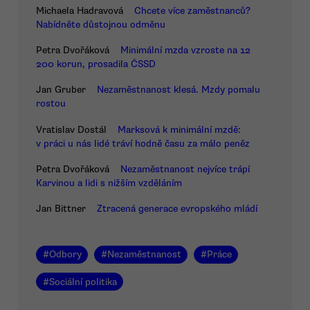
Michaela Hadravová
Chcete více zaměstnanců?
Nabídněte důstojnou odměnu
Petra Dvořáková
Minimální mzda vzroste na 12
200 korun, prosadila ČSSD
Jan Gruber
Nezaměstnanost klesá. Mzdy pomalu
rostou
Vratislav Dostál
Marksová k minimální mzdě:
v práci u nás lidé tráví hodně času za málo peněz
Petra Dvořáková
Nezaměstnanost nejvíce trápí
Karvinou a lidi s nižším vzděláním
Jan Bittner
Ztracená generace evropského mládí
#
Odbory
#
Nezaměstnanost
#
Práce
#
Sociální politika