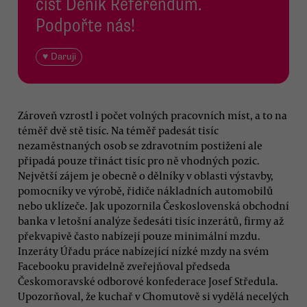
číst Deník Referendum.
Podpořte nás!
♥ Daruji
Zároveň vzrostl i počet volných pracovních míst, a to na
téměř dvě stě tisíc. Na téměř padesát tisíc
nezaměstnaných osob se zdravotním postižení ale
připadá pouze třináct tisíc pro ně vhodných pozic.
Největší zájem je obecně o dělníky v oblasti výstavby,
pomocníky ve výrobě, řidiče nákladních automobilů
nebo uklízeče. Jak upozornila Československá obchodní
banka v letošní analýze šedesáti tisíc inzerátů, firmy až
překvapivě často nabízejí pouze minimální mzdu.
Inzeráty Úřadu práce nabízející nízké mzdy na svém
Facebooku pravidelně zveřejňoval předseda
Českomoravské odborové konfederace Josef Středula.
Upozorňoval, že kuchař v Chomutově si vydělá necelých