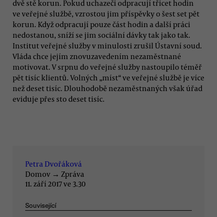
dvě stě korun. Pokud uchazeči odpracují třicet hodin
ve veřejné službě, vzrostou jim příspěvky o šest set pět
korun. Když odpracují pouze část hodin a další práci
nedostanou, sníží se jim sociální dávky tak jako tak.
Institut veřejné služby v minulosti zrušil Ústavní soud.
Vláda chce jejím znovuzavedením nezaměstnané
motivovat. V srpnu do veřejné služby nastoupilo téměř
pět tisíc klientů. Volných „míst“ ve veřejné službě je více
než deset tisíc. Dlouhodobě nezaměstnaných však úřad
eviduje přes sto deset tisíc.
Petra Dvořáková
Domov
→
Zpráva
11. září 2017 ve 3.30
Související