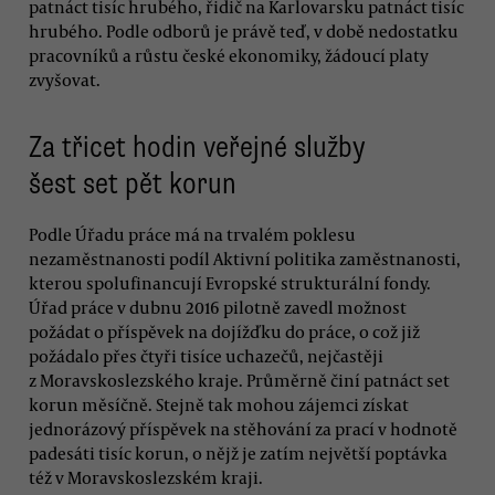
patnáct tisíc hrubého, řidič na Karlovarsku patnáct tisíc
hrubého. Podle odborů je právě teď, v době nedostatku
pracovníků a růstu české ekonomiky, žádoucí platy
zvyšovat.
Za třicet hodin veřejné služby
šest set pět korun
Podle Úřadu práce má na trvalém poklesu
nezaměstnanosti podíl Aktivní politika zaměstnanosti,
kterou spolufinancují Evropské strukturální fondy.
Úřad práce v dubnu 2016 pilotně zavedl možnost
požádat o příspěvek na dojížďku do práce, o což již
požádalo přes čtyři tisíce uchazečů, nejčastěji
z Moravskoslezského kraje. Průměrně činí patnáct set
korun měsíčně. Stejně tak mohou zájemci získat
jednorázový příspěvek na stěhování za prací v hodnotě
padesáti tisíc korun, o nějž je zatím největší poptávka
též v Moravskoslezském kraji.