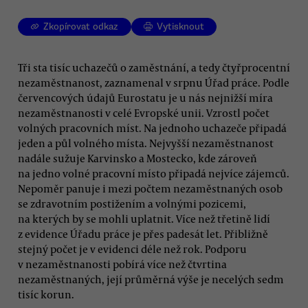
Zkopírovat odkaz
Vytisknout
Tři sta tisíc uchazečů o zaměstnání, a tedy čtyřprocentní
nezaměstnanost, zaznamenal v srpnu Úřad práce. Podle
červencových údajů Eurostatu je u nás nejnižší míra
nezaměstnanosti v celé Evropské unii. Vzrostl počet
volných pracovních míst. Na jednoho uchazeče připadá
jeden a půl volného místa. Nejvyšší nezaměstnanost
nadále sužuje Karvinsko a Mostecko, kde zároveň
na jedno volné pracovní místo připadá nejvíce zájemců.
Nepoměr panuje i mezi počtem nezaměstnaných osob
se zdravotním postižením a volnými pozicemi,
na kterých by se mohli uplatnit. Více než třetině lidí
z evidence Úřadu práce je přes padesát let. Přibližně
stejný počet je v evidenci déle než rok. Podporu
v nezaměstnanosti pobírá více než čtvrtina
nezaměstnaných, její průměrná výše je necelých sedm
tisíc korun.