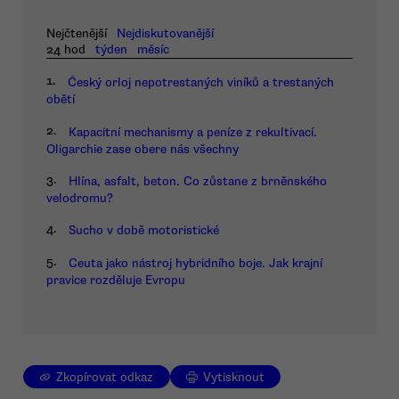
Nejčtenější
Nejdiskutovanější
24 hod
týden
měsíc
1.
Český orloj nepotrestaných viníků a trestaných
obětí
2.
Kapacitní mechanismy a peníze z rekultivací.
Oligarchie zase obere nás všechny
3.
Hlína, asfalt, beton. Co zůstane z brněnského
velodromu?
4.
Sucho v době motoristické
5.
Ceuta jako nástroj hybridního boje. Jak krajní
pravice rozděluje Evropu
Zkopírovat odkaz
Vytisknout