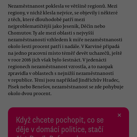
Nezaměstnanost poklesla ve většině regionů. Mezi
regiony, v nichž klesla nejvíce, se objevily i některé
z těch, které dlouhodobě patří mezi
nejproblematičtější jako Jeseník, Děčín nebo
Chomutov. Ty ale mezi oblasti s nejvyšší
nezaměstnaností vzhledem k míře nezaměstnanosti
okolo šesti procent patří i nadále. V Karviné připadá
na jedno pracovní místo téměř devět uchazečů, ještě
v roce 2016 jich však bylo šestnáct. V jedenácti
regionech nezaměstnanost vzrostla, a to naopak
zpravidla v oblastech s nejnižší nezaměstnaností
v republice. Těmi jsou například Jindřichův Hradec,
Písek nebo Benešov, nezaměstnanost se zde pohybuje
okolo dvou procent.
×
Když chcete pochopit, co se
děje v domácí politice, stačí