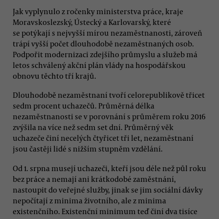
Jak vyplynulo z ročenky ministerstva práce, kraje
Moravskoslezský, Ústecký a Karlovarský, které
se potýkají s nejvyšší mírou nezaměstnanosti, zároveň
trápí vyšší počet dlouhodobě nezaměstnaných osob.
Podpořit modernizaci zdejšího průmyslu a služeb má
letos schválený akční plán vlády na hospodářskou
obnovu těchto tří krajů.
Dlouhodobě nezaměstnaní tvoří celorepublikově třicet
sedm procent uchazečů. Průměrná délka
nezaměstnanosti se v porovnání s průměrem roku 2016
zvýšila na více než sedm set dní. Průměrný věk
uchazeče činí necelých čtyřicet tři let, nezaměstnaní
jsou častěji lidé s nižším stupněm vzdělání.
Od 1. srpna musejí uchazeči, kteří jsou déle než půl roku
bez práce a nemají ani krátkodobé zaměstnání,
nastoupit do veřejné služby, jinak se jim sociální dávky
nepočítají z minima životního, ale z minima
existenčního. Existenční minimum teď činí dva tisíce