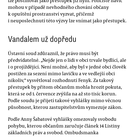
lze postihovat jako přestupek již nyní. Policisté navíc
mohou v případě nevhodného chování občany
k opuštění prostranství vyzvat, přičemž
i neuposlechnutí této výzvy lze vnímat jako přestupek.
Vandalem už dopředu
Ústavní soud zdůraznil, že právo musí být
předvídatelné. „Nejde jen o lidi v obci trvale bydlící, ale
i o projíždějící. Není možné, aby byl v jedné obci člověk
postižen za sezení mimo lavičku a ve vedlejší obci
nikoliv,“ vysvětloval rozhodnutí Fenyk. Za takový
přestupek by přitom občanům mohla hrozit pokuta,
která se od 1. července zvýšila na až sto tisíc korun.
Podle soudu je přijetí takové vyhlášky mimo věcnou
působnost, kterou zastupitelstvům vymezuje zákon.
Podle Anny Šabatové vyhlášky omezovaly svobodu
pohybu, kterou občanům zaručuje článek 14 Listiny
základních práv a svobod. Ombudsmanka