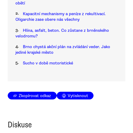
obětí
2.
Kapacitní mechanismy a peníze z rekultivací.
Oligarchie zase obere nás všechny
3.
Hlína, asfalt, beton. Co zůstane z brněnského
velodromu?
4.
Brno chystá akční plán na zvládání veder. Jako
jediné krajské město
5.
Sucho v době motoristické
Zkopírovat odkaz
Vytisknout
Diskuse