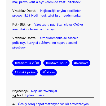
mají právo volit a být voleni do zastupitelstev
Vratislav Dostál
Nejčastější chyba sociálních
pracovníků? Nečinnost, zjistila ombudsmanka
Petr Bittner
Vzestup a pád Stanislava Křečka
aneb Jak ochránit ochránkyni
Vratislav Dostál
Ombudsmanka se zastala
policisty, který si stěžoval na neproplacené
přesčasy
#
Rasismus v ČR
#
Ústavní soud
#
Romové
#
Lidská práva
#
Ústava
Nejčtenější
Nejdiskutovanější
24 hod
týden
měsíc
1.
Český orloj nepotrestaných viníků a trestaných