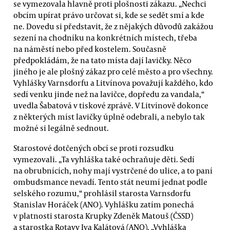
se vymezovala hlavně proti plošnosti zákazu. „Nechci
obcím upírat právo určovat si, kde se sedět smí a kde
ne. Dovedu si představit, že z nějakých důvodů zakážou
sezení na chodníku na konkrétních místech, třeba
na náměstí nebo před kostelem. Současně
předpokládám, že na tato místa dají lavičky. Něco
jiného je ale plošný zákaz pro celé město a pro všechny.
Vyhlášky Varnsdorfu a Litvínova považují každého, kdo
sedí venku jinde než na lavičce, dopředu za vandala,“
uvedla Šabatová v tiskové zprávě. V Litvínově dokonce
z některých míst lavičky úplně odebrali, a nebylo tak
možné si legálně sednout.
Starostové dotčených obcí se proti rozsudku
vymezovali. „Ta vyhláška také ochraňuje děti. Sedí
na obrubnících, nohy mají vystrčené do ulice, a to paní
ombudsmance nevadí. Tento stát neumí jednat podle
selského rozumu,“ prohlásil starosta Varnsdorfu
Stanislav Horáček (ANO). Vyhlášku zatím ponechá
v platnosti starosta Krupky Zdeněk Matouš (ČSSD)
a starostka Rotavy Iva Kalátová (ANO). „Vyhláška