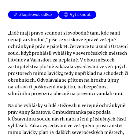
Zkopírovat odkaz
Vytisknout
„Lidé mají právo sednout si svobodně tam, kde sami
uznají za vhodné,“ píše se v tiskové zprávě veřejné
ochránkyně práv. V pátek 14. července to uznal i Ústavní
soud, když prohlásil vyhlášky v severočeských městech
Litvínov a Varnsdorf za neplatné. V obou městech
zastupitelstva plošně zakázala vysedávání ve veřejných
prostorech mimo lavičky, tedy například na schodech či
obrubnících. Odvolávala se přitom na hrozbu újmy
na zdraví či poškození majetku, na bezpečnost
silničního provozu a obecně na prevenci vandalismu.
Na obě vyhlášky si lidé stěžovali u veřejné ochránkyně
práv Anny Šabatové. Ombudsmanka pak podala
k Ústavnímu soudu návrh na zrušení příslušných částí
vyhlášek. Zákaz vysedávání ve veřejném prostranství
mimo lavičky platí i v dalších severočeských městech,