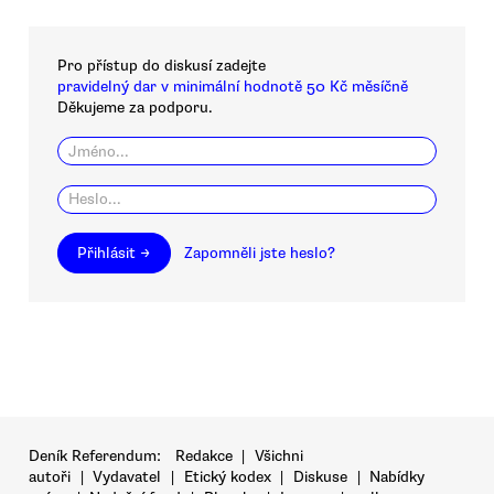
Pro přístup do diskusí zadejte
pravidelný dar v minimální hodnotě 50 Kč měsíčně
Děkujeme za podporu.
Přihlásit →
Zapomněli jste heslo?
Deník Referendum:
Redakce
|
Všichni
autoři
|
Vydavatel
|
Etický kodex
|
Diskuse
|
Nabídky