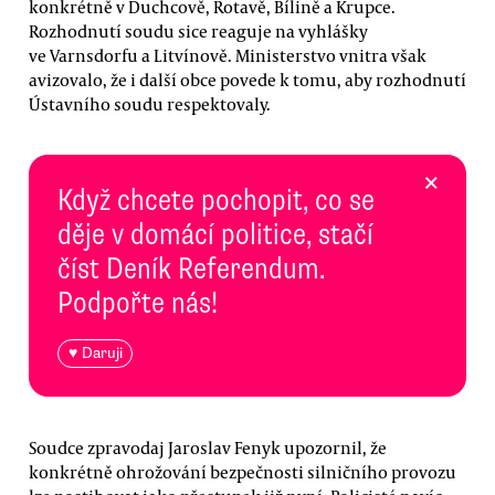
konkrétně v Duchcově, Rotavě, Bílině a Krupce.
Rozhodnutí soudu sice reaguje na vyhlášky
ve Varnsdorfu a Litvínově. Ministerstvo vnitra však
avizovalo, že i další obce povede k tomu, aby rozhodnutí
Ústavního soudu respektovaly.
×
Když chcete pochopit, co se
děje v domácí politice, stačí
číst Deník Referendum.
Podpořte nás!
♥ Daruji
Soudce zpravodaj Jaroslav Fenyk upozornil, že
konkrétně ohrožování bezpečnosti silničního provozu