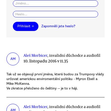
Přihlásit →
Zapomněli jste heslo?
Aleš Morbicer
, invalidní důchodce a audiofil
AM
10. listopadu 2016 v 11.35
Tak už se objevují první jména, která budou za Trumpovy vlády
určovat americkou enviromentální politiku - Myron Ebell a
Mike McKenna.
Ve zkratce přeloženo do češtiny -- je to v háji.
Aleš Morbicer
, invalidní důchodce a audiofil
AM