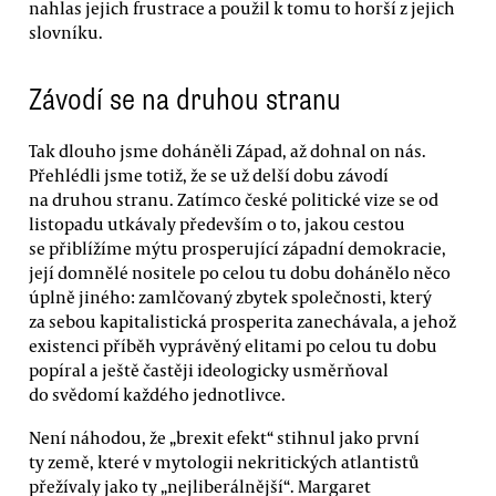
nahlas jejich frustrace a použil k tomu to horší z jejich
slovníku.
Závodí se na druhou stranu
Tak dlouho jsme doháněli Západ, až dohnal on nás.
Přehlédli jsme totiž, že se už delší dobu závodí
na druhou stranu. Zatímco české politické vize se od
listopadu utkávaly především o to, jakou cestou
se přiblížíme mýtu prosperující západní demokracie,
její domnělé nositele po celou tu dobu dohánělo něco
úplně jiného: zamlčovaný zbytek společnosti, který
za sebou kapitalistická prosperita zanechávala, a jehož
existenci příběh vyprávěný elitami po celou tu dobu
popíral a ještě častěji ideologicky usměrňoval
do svědomí každého jednotlivce.
Není náhodou, že „brexit efekt“ stihnul jako první
ty země, které v mytologii nekritických atlantistů
přežívaly jako ty „nejliberálnější“. Margaret