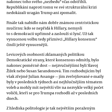
nakonec toho svého „nezbedu“ včas odstřihli.
Republikáni naproti tomu ve své strukturální krizi
nedokázali uragán Trump ani zpomalit.
Finále tak nabídlo nám dobře známou centristickou
mučírnu: kdo se nepřidá k Hillary, nemyslí
to s demokracií upřímně a zaslouží si lynč. Už tak
vynucenou volbu tedy příznivci „Hillary konsensu“
činili ještě vynucenější.
Levicových osobností zklamaných politikou
Demokratické strany, které konsensus odmítly, bylo
nakonec poměrně dost — nejzvučnějšími byli Slavoj
Žižek nebo Susan Sarandonová. Tím rozhodujícím byl
však zřejmě Julian Assange — jím zveřejňované e-maily
byly v posledních týdnech asi nejhlučnějším tématem
voleb a mohly mít největší vliv na nezvykle velký počet
voličů, kteří se pro Trumpa rozhodli až v posledních
dnech.
Z hlediska politologie je tak největším poraženým