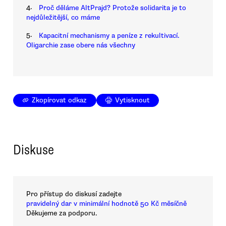
4.
Proč děláme AltPrajd? Protože solidarita je to
nejdůležitější, co máme
5.
Kapacitní mechanismy a peníze z rekultivací.
Oligarchie zase obere nás všechny
Zkopírovat odkaz
Vytisknout
Diskuse
Pro přístup do diskusí zadejte
pravidelný dar v minimální hodnotě 50 Kč měsíčně
Děkujeme za podporu.