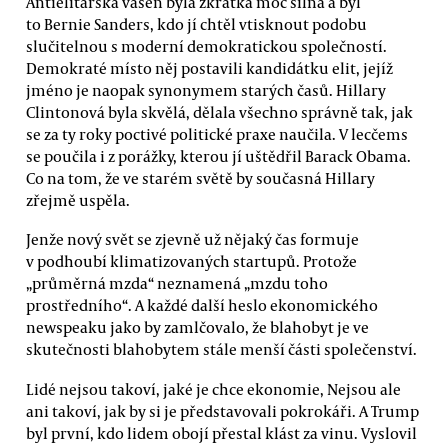
Antielitářská vášeň byla zkrátka moc silná a byl
to Bernie Sanders, kdo jí chtěl vtisknout podobu
slučitelnou s moderní demokratickou společností.
Demokraté místo něj postavili kandidátku elit, jejíž
jméno je naopak synonymem starých časů. Hillary
Clintonová byla skvělá, dělala všechno správně tak, jak
se za ty roky poctivé politické praxe naučila. V lecčems
se poučila i z porážky, kterou jí uštědřil Barack Obama.
Co na tom, že ve starém světě by současná Hillary
zřejmě uspěla.
Jenže nový svět se zjevně už nějaký čas formuje
v podhoubí klimatizovaných startupů. Protože
„průměrná mzda“ neznamená „mzdu toho
prostředního“. A každé další heslo ekonomického
newspeaku jako by zamlčovalo, že blahobyt je ve
skutečnosti blahobytem stále menší části společenství.
Lidé nejsou takoví, jaké je chce ekonomie, Nejsou ale
ani takoví, jak by si je představovali pokrokáři. A Trump
byl první, kdo lidem obojí přestal klást za vinu. Vyslovil