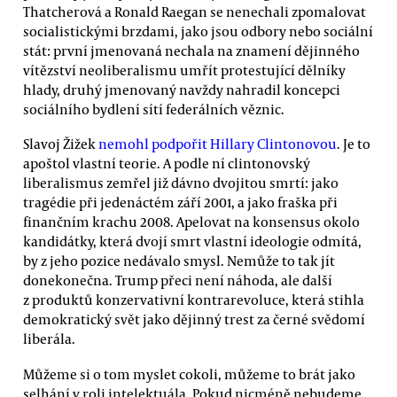
Thatcherová a Ronald Raegan se nenechali zpomalovat
socialistickými brzdami, jako jsou odbory nebo sociální
stát: první jmenovaná nechala na znamení dějinného
vítězství neoliberalismu umřít protestující dělníky
hlady, druhý jmenovaný navždy nahradil koncepci
sociálního bydlení sítí federálních věznic.
Slavoj Žižek
nemohl podpořit Hillary Clintonovou
. Je to
apoštol vlastní teorie. A podle ní clintonovský
liberalismus zemřel již dávno dvojitou smrtí: jako
tragédie při jedenáctém září 2001, a jako fraška při
finančním krachu 2008. Apelovat na konsensus okolo
kandidátky, která dvojí smrt vlastní ideologie odmítá,
by z jeho pozice nedávalo smysl. Nemůže to tak jít
donekonečna. Trump přeci není náhoda, ale další
z produktů konzervativní kontrarevoluce, která stihla
demokratický svět jako dějinný trest za černé svědomí
liberála.
Můžeme si o tom myslet cokoli, můžeme to brát jako
selhání v roli intelektuála. Pokud nicméně nebudeme