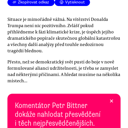
Zkopírovat odkaz
Vytisknout
Situace je mimořádně vážná. Na vítězství Donalda
Trumpa není nic pozitivního. Zvlášť pokud
přihlédneme k fázi klimatické krize, je úspěch jejího
dramatického popírače skutečnou globální katastrofou
a všechny další analýzy před touhle nedozírnou
tragédií blednou.
Přesto, než se demokratický svět pustí do boje v nově
formulované alianci udržitelnosti, je třeba se zamyslet
nad některými příčinami. A hledat musíme na několika
místech...
×
Komentátor Petr Bittner
dokáže nahlodat přesvědčení
i těch nejpřesvědčenějších.