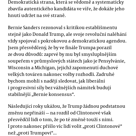
Demokratická strana, která se vědomě a systematicky
zbavila autentického kandidáta ve víře, že dokáže jeho
hnutí udržet na své straně.
Bernie Sanders rezonoval s kritikou establišmentu
stejně jako Donald Trump, ale svoje revoluční naléhání
vždy spojoval s pokrokovou a demokratickou agendou.
Jsem přesvědčený, že by ve finále Trumpa porazil
ze dvou důvodů: zaprvé by mu byl smysluplnějším
soupeřem v průmyslových státech jako je Pensylvánie,
Wisconsin a Michigan, jejichž zapomenutí duchové
velkých továren nakonec volby rozhodli. Zadruhé
bychom mohli s nadějí sledovat, jak liberální
i progresivní síly bez vážnějších námitek budují
stabilnější „Bernie konsensus“.
Následující roky ukážou, že Trump žádnou podstatnou
změnu nepřináší — na rozdíl od Clintonové však
přesvědčil lidi o tom, že po té změně touží s nimi.
I proto nakonec přišlo víc lidí volit „proti Clintonové“
než „proti Trumpovi“...