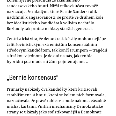
sandersovského hnutí. Nižší celková účast rovněž
naznačuje, že mladým, které Bernie Sanders tolik
nadchnul k angažovanosti, se prostě ve druhém kole
bez idealistického kandidáta k volbám nechtělo.
Rozhodly tak protestní hlasy starších generací.
Centristická víra, že demokratické síly mohou nejlépe
čelit šovinistickým extremistům konsensuálním
středovým kandidátem, tak končí Trumpem — tragédií
a fraškou v jednom. Je dosud na nás, jak tenhle
hybridní postmoderní žánr pojmenujeme…
„Bernie konsensus“
Primárky nabízely dva kandidáty, kteří kritizovali
establišment. A hnutí, která se kolem nich formovala,
naznačovala, že právě tahle osa bude nakonec zásadně
míchat kartami. Vnitřní mechanismy Demokratické
strany se ukázaly jako sofistikovanější a Demokraté