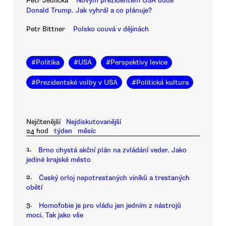
Petr Jedlička
Novým prezidentem USA bude
Donald Trump. Jak vyhrál a co plánuje?
Petr Bittner
Polsko couvá v dějinách
#
Politika
#
USA
#
Perspektivy levice
#
Prezidentské volby v USA
#
Politická kultura
Nejčtenější
Nejdiskutovanější
24 hod
týden
měsíc
1.
Brno chystá akční plán na zvládání veder. Jako
jediné krajské město
2.
Český orloj nepotrestaných viníků a trestaných
obětí
3.
Homofobie je pro vládu jen jedním z nástrojů
moci. Tak jako vše