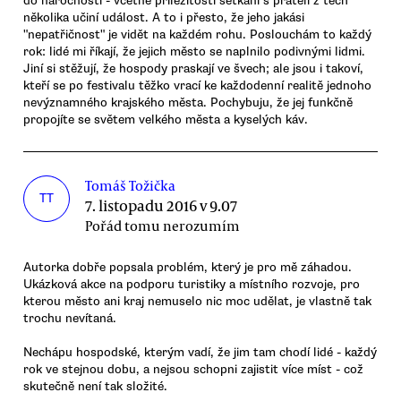
do náročnosti - včetně příležitosti setkání s přáteli z těch
několika učiní událost. A to i přesto, že jeho jakási
"nepatřičnost" je vidět na každém rohu. Poslouchám to každý
rok: lidé mi říkají, že jejich město se naplnilo podivnými lidmi.
Jiní si stěžují, že hospody praskají ve švech; ale jsou i takoví,
kteří se po festivalu těžko vrací ke každodenní realitě jednoho
nevýznamného krajského města. Pochybuju, že jej funkčně
propojíte se světem velkého města a kyselých káv.
Tomáš Tožička
TT
7. listopadu 2016 v 9.07
Pořád tomu nerozumím
Autorka dobře popsala problém, který je pro mě záhadou.
Ukázková akce na podporu turistiky a místního rozvoje, pro
kterou město ani kraj nemuselo nic moc udělat, je vlastně tak
trochu nevítaná.
Nechápu hospodské, kterým vadí, že jim tam chodí lidé - každý
rok ve stejnou dobu, a nejsou schopni zajistit více míst - což
skutečně není tak složité.