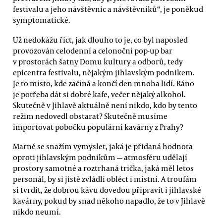
festivalu a jeho návštěvnic a návštěvníků“, je poněkud
symptomatické.
Už nedokážu říct, jak dlouho to je, co byl naposled
provozován celodenní a celonoční pop-up bar
v prostorách šatny Domu kultury a odborů, tedy
epicentra festivalu, nějakým jihlavským podnikem.
Je to místo, kde začíná a končí den mnoha lidí. Ráno
je potřeba dát si dobré kafe, večer nějaký alkohol.
Skutečně v Jihlavě aktuálně není nikdo, kdo by tento
režim nedovedl obstarat? Skutečně musíme
importovat pobočku populární kavárny z Prahy?
Marně se snažím vymyslet, jaká je přidaná hodnota
oproti jihlavským podnikům — atmosféru udělají
prostory samotné a roztrhaná trička, jaká měl letos
personál, by si jistě zvládli obléct i místní. A troufám
si tvrdit, že dobrou kávu dovedou připravit i jihlavské
kavárny, pokud by snad někoho napadlo, že to v Jihlavě
nikdo neumí.