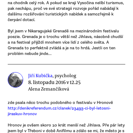
na chodník celý rok. A pokud se kraji Vysočina nelíbí turismus,
pak nechápu, proč ve své strategii rozvoje pořád nabádají k
dalšímu rozšiřování turistických nabídek a samozřejmě k
čerpání dotací.
Byl jsem v Nikaragujské Grenadě na mezinárodním festivalu
poezie. Grenada je o trochu větší než Jihlava, násobně chudší
a na festival přijíždí mnohem více lidí z celého světa. A
Grenada to perfektně zvládá a je na to hrdá. Jestli on ten
problém nebude jinde...
Jiří Kubička
, psycholog
8. listopadu 2016 v 12.25
Alena Zemančíková
zde psala něco trochu podobného o festivalu v Hronově
http://denikreferendum.cz/clanek/23493-ci-byl-letosni-
jiraskuv-hronov
Hronov je ovšem skoro 10 krát menší než Jihlava. Pře pár lety
jsem byl v Třeboni v době Anifilmu a zdálo se mi, že město je s