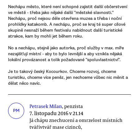
Nechápu město, které není schopné zajistit další občerstvení
ve městě - třeba jako nějaké další "městské slavnosti."
Nechápu, proč nejsou déle otevřena muzea a třeba i noční
prohlídky katakomb. A nechápu, proč se kraj té super cílové
skupině nesnaží během festivalu nabídnout další turistické
atrakce, kam by mohli jet během roku.
No a nechápu, stejně jako autorka, proč služby v max. míře
nezajišťují místní - aby to bylo levnější a aby vznikla nějaká
lokální provázanost a tolik požadované "spoluvlastnictví".
Je to takový český Kocourkov. Chceme rozvoj, chceme
turistiku, chceme více peněz, jen nechceme vůbec nic měnit a
dělat něco navíc.
Petrasek Milan
, penzista
PM
7. listopadu 2016 v 21.14
Já chápu znechucení a omrzelost místních
tvářívtvář mase cizinců,