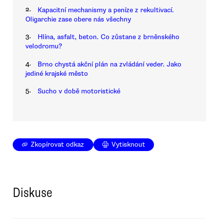
2.
Kapacitní mechanismy a peníze z rekultivací.
Oligarchie zase obere nás všechny
3.
Hlína, asfalt, beton. Co zůstane z brněnského
velodromu?
4.
Brno chystá akční plán na zvládání veder. Jako
jediné krajské město
5.
Sucho v době motoristické
Zkopírovat odkaz
Vytisknout
Diskuse