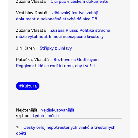
Zuzana Vlasatá
Čičí puč v českém dokumentu
Vratislav Dostál
Jihlavský festival zahájí
dokument o nekonečné stavbě dálnice D8
Zuzana Vlasatá
Zuzana Piussi: Politika strachu
může vytáhnout k moci nebezpečné kreatury
Jiří Karen
Střípky z Jihlavy
Patočka, Vlasatá
Rozhovor s Godfreyem
Reggiem: Lidé se rodí k tomu, aby tvořili
#
Kultura
Nejčtenější
Nejdiskutovanější
24 hod
týden
měsíc
1.
Český orloj nepotrestaných viníků a trestaných
obětí