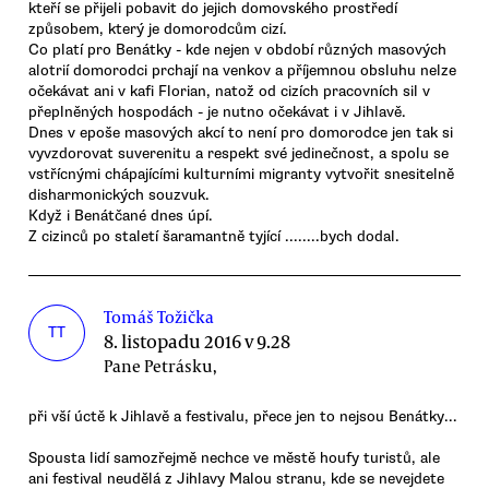
kteří se přijeli pobavit do jejich domovského prostředí
způsobem, který je domorodcům cizí.
Co platí pro Benátky - kde nejen v období různých masových
alotrií domorodci prchají na venkov a příjemnou obsluhu nelze
očekávat ani v kafi Florian, natož od cizích pracovních sil v
přeplněných hospodách - je nutno očekávat i v Jihlavě.
Dnes v epoše masových akcí to není pro domorodce jen tak si
vyvzdorovat suverenitu a respekt své jedinečnost, a spolu se
vstřícnými chápajícími kulturními migranty vytvořit snesitelně
disharmonických souzvuk.
Když i Benátčané dnes úpí.
Z cizinců po staletí šaramantně tyjící ........bych dodal.
Tomáš Tožička
TT
8. listopadu 2016 v 9.28
Pane Petrásku,
při vší úctě k Jihlavě a festivalu, přece jen to nejsou Benátky...
Spousta lidí samozřejmě nechce ve městě houfy turistů, ale
ani festival neudělá z Jihlavy Malou stranu, kde se nevejdete