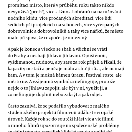
promítací místo, které v průběhu roku takto nikdo
nevyužívá (proč?), více stížností občanů na narušování
nočního klidu, více prodaných akreditací, více lidí
sedících při projekcích na schodech, více vyčerpaných
dobrovolnic a dobrovolníků a taky více nářků, že město
málo přispívá, že rozpočet je omezený.
A pak je konec a všecko se sbalí a všichni se vrátí
do Prahy a nechají Jihlavu Jihlavou. Opuštěnou,
vyždímanou, nudnou, aby zase za rok přijeli a říkali, že
kapacity nestačí a peněz je málo a chtějí růst, ale nemají
kam. A v tom je možná kámen úrazu. Festival roste, ale
město ne. A vzájemná symbióza nefunguje, protože
nejde o to Jihlavu zapojit, ale být v ní, využít ji, a
co nefunguje doplnit nebo zakrýt a pak odjet.
Často zaznívá, že se podařilo vybudovat z malého
studentského projektu filmovou událost evropské
úrovně. Každý rok se do soutěží hlásí víc a víc filmů
a mnoho filmů upozorňuje na společenské problémy,
sociální témata, specifické lidské osudy a politické