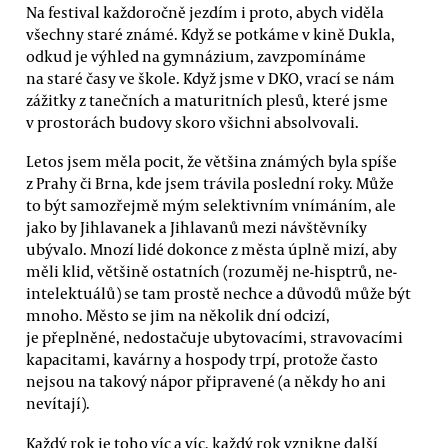
Na festival každoročně jezdím i proto, abych viděla
všechny staré známé. Když se potkáme v kině Dukla,
odkud je výhled na gymnázium, zavzpomínáme
na staré časy ve škole. Když jsme v DKO, vrací se nám
zážitky z tanečních a maturitních plesů, které jsme
v prostorách budovy skoro všichni absolvovali.
Letos jsem měla pocit, že většina známých byla spíše
z Prahy či Brna, kde jsem trávila poslední roky. Může
to být samozřejmě mým selektivním vnímáním, ale
jako by Jihlavanek a Jihlavanů mezi návštěvníky
ubývalo. Mnozí lidé dokonce z města úplně mizí, aby
měli klid, většině ostatních (rozuměj ne-hisptrů, ne-
intelektuálů) se tam prostě nechce a důvodů může být
mnoho. Město se jim na několik dní odcizí,
je přeplněné, nedostačuje ubytovacími, stravovacími
kapacitami, kavárny a hospody trpí, protože často
nejsou na takový nápor připravené (a někdy ho ani
nevítají).
Každý rok je toho víc a víc, každý rok vznikne další