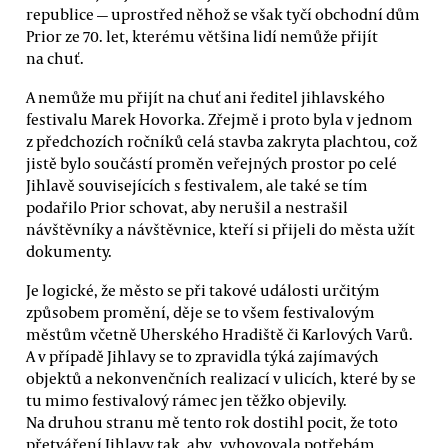
republice — uprostřed něhož se však tyčí obchodní dům
Prior ze 70. let, kterému většina lidí nemůže přijít
na chuť.
A nemůže mu přijít na chuť ani ředitel jihlavského
festivalu Marek Hovorka. Zřejmě i proto byla v jednom
z předchozích ročníků celá stavba zakryta plachtou, což
jistě bylo součástí proměn veřejných prostor po celé
Jihlavě souvisejících s festivalem, ale také se tím
podařilo Prior schovat, aby nerušil a nestrašil
návštěvníky a návštěvnice, kteří si přijeli do města užít
dokumenty.
Je logické, že město se při takové události určitým
způsobem promění, děje se to všem festivalovým
městům včetně Uherského Hradiště či Karlových Varů.
A v případě Jihlavy se to zpravidla týká zajímavých
objektů a nekonvenčních realizací v ulicích, které by se
tu mimo festivalový rámec jen těžko objevily.
Na druhou stranu mě tento rok dostihl pocit, že toto
přetváření Jihlavy tak, aby „vyhovovala potřebám