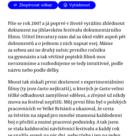
Zkopírovat odkaz
Vytisknout
Píše se rok 2007 a já poprvé v životě vyrážím zhlédnout
dokument na jihlavském festivalu dokumentárního
filmu. Učitel literatury nám dal za úkol vidět aspoň pět
dokumentů a o jednom z nich napsat esej. Máme
za sebou ani ne druhý měsíc prvního ročníku
na gymnáziu a tak většině popisků filmů moc
nerozumíme a rozhodujeme se tedy intuitivně, podle
názvu nebo podle délky.
Mnozí tak získali první zkušenost s experimentálními
filmy (ty jsou často nejkratší), u kterých je často velmi
těžké odhadnout zamýšlené sdělení, a zřejmě už nikdy
znova na festival nepřišli. Můj první film byl o polských
pracovnících ve Velké Británii a ukazoval, že cesta
za štěstím na západ pro mnohé znamená každodenní
boj o přežití a nuzné pracovní podmínky. A tak jsem
se stala každoroční návštěvnicí festivalu a každý rok
se snažila aspoň na pár dní, nebo třeba i jen na jeden