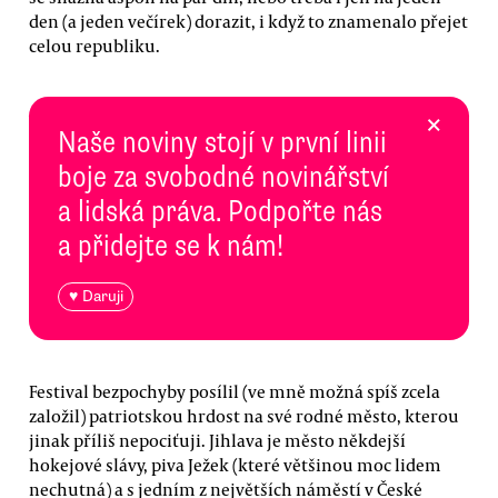
den (a jeden večírek) dorazit, i když to znamenalo přejet
celou republiku.
×
Naše noviny stojí v první linii
boje za svobodné novinářství
a lidská práva. Podpořte nás
a přidejte se k nám!
♥ Daruji
Festival bezpochyby posílil (ve mně možná spíš zcela
založil) patriotskou hrdost na své rodné město, kterou
jinak příliš nepociťuji. Jihlava je město někdejší
hokejové slávy, piva Ježek (které většinou moc lidem
nechutná) a s jedním z největších náměstí v České