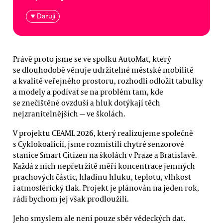
♥ Daruji
Právě proto jsme se ve spolku AutoMat, který
se dlouhodobě věnuje udržitelné městské mobilitě
a kvalitě veřejného prostoru, rozhodli odložit tabulky
a modely a podívat se na problém tam, kde
se znečištěné ovzduší a hluk dotýkají těch
nejzranitelnějších — ve školách.
V projektu CEAML 2026, který realizujeme společně
s Cyklokoalícií, jsme rozmístili chytré senzorové
stanice Smart Citizen na školách v Praze a Bratislavě.
Každá z nich nepřetržitě měří koncentrace jemných
prachových částic, hladinu hluku, teplotu, vlhkost
i atmosférický tlak. Projekt je plánován na jeden rok,
rádi bychom jej však prodloužili.
Jeho smyslem ale není pouze sběr vědeckých dat.