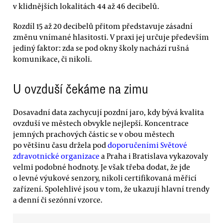
v klidnějších lokalitách 44 až 46 decibelů.
Rozdíl 15 až 20 decibelů přitom představuje zásadní
změnu vnímané hlasitosti. V praxi jej určuje především
jediný faktor: zda se pod okny školy nachází rušná
komunikace, či nikoli.
U ovzduší čekáme na zimu
Dosavadní data zachycují pozdní jaro, kdy bývá kvalita
ovzduší ve městech obvykle nejlepší. Koncentrace
jemných prachových částic se v obou městech
po většinu času držela pod
doporučeními Světové
zdravotnické organizace
a Praha i Bratislava vykazovaly
velmi podobné hodnoty. Je však třeba dodat, že jde
o levné výukové senzory, nikoli certifikovaná měřicí
zařízení. Spolehlivé jsou v tom, že ukazují hlavní trendy
a denní či sezónní vzorce.