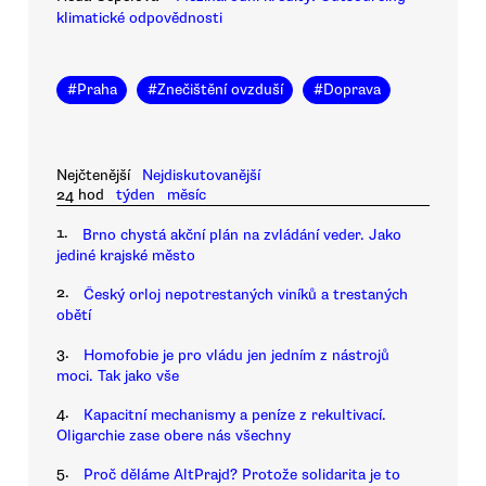
klimatické odpovědnosti
#
Praha
#
Znečištění ovzduší
#
Doprava
Nejčtenější
Nejdiskutovanější
24 hod
týden
měsíc
1.
Brno chystá akční plán na zvládání veder. Jako
jediné krajské město
2.
Český orloj nepotrestaných viníků a trestaných
obětí
3.
Homofobie je pro vládu jen jedním z nástrojů
moci. Tak jako vše
4.
Kapacitní mechanismy a peníze z rekultivací.
Oligarchie zase obere nás všechny
5.
Proč děláme AltPrajd? Protože solidarita je to