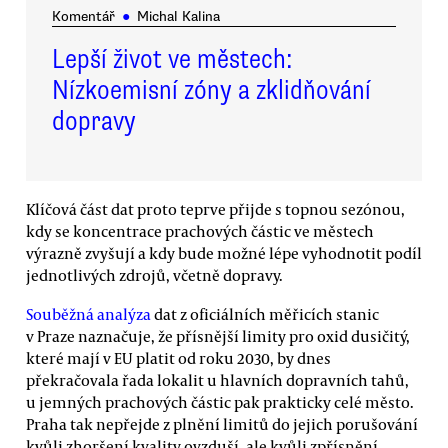
Komentář
●
Michal Kalina
Lepší život ve městech:
Nízkoemisní zóny a zklidňování
dopravy
Klíčová část dat proto teprve přijde s topnou sezónou,
kdy se koncentrace prachových částic ve městech
výrazně zvyšují a kdy bude možné lépe vyhodnotit podíl
jednotlivých zdrojů, včetně dopravy.
Souběžná analýza
dat z oficiálních měřicích stanic
v Praze naznačuje, že přísnější limity pro oxid dusičitý,
které mají v EU platit od roku 2030, by dnes
překračovala řada lokalit u hlavních dopravních tahů,
u jemných prachových částic pak prakticky celé město.
Praha tak nepřejde z plnění limitů do jejich porušování
kvůli zhoršení kvality ovzduší, ale kvůli zpřísnění