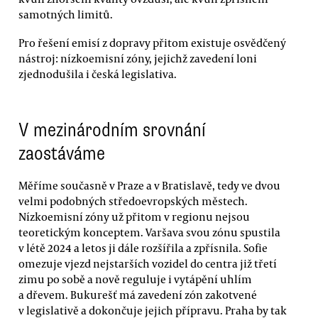
samotných limitů.
Pro řešení emisí z dopravy přitom existuje osvědčený
nástroj: nízkoemisní zóny, jejichž zavedení loni
zjednodušila i česká legislativa.
V mezinárodním srovnání
zaostáváme
Měříme současně v Praze a v Bratislavě, tedy ve dvou
velmi podobných středoevropských městech.
Nízkoemisní zóny už přitom v regionu nejsou
teoretickým konceptem. Varšava svou zónu spustila
v létě 2024 a letos ji dále rozšířila a zpřísnila. Sofie
omezuje vjezd nejstarších vozidel do centra již třetí
zimu po sobě a nově reguluje i vytápění uhlím
a dřevem. Bukurešť má zavedení zón zakotvené
v legislativě a dokončuje jejich přípravu. Praha by tak