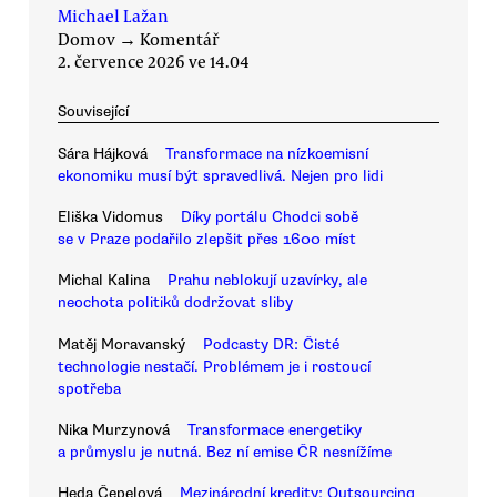
Michael Lažan
Domov
→
Komentář
2. července 2026 ve 14.04
Související
Sára Hájková
Transformace na nízkoemisní
ekonomiku musí být spravedlivá. Nejen pro lidi
Eliška Vidomus
Díky portálu Chodci sobě
se v Praze podařilo zlepšit přes 1600 míst
Michal Kalina
Prahu neblokují uzavírky, ale
neochota politiků dodržovat sliby
Matěj Moravanský
Podcasty DR: Čisté
technologie nestačí. Problémem je i rostoucí
spotřeba
Nika Murzynová
Transformace energetiky
a průmyslu je nutná. Bez ní emise ČR nesnížíme
Heda Čepelová
Mezinárodní kredity: Outsourcing