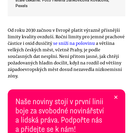
stále čekáme. Foto Helena Jankovičová Kováčová,
Pexels
Od roku 2030 začnou v Evropě platit výrazně přísnější
limity kvality ovzduší. Roční limity pro jemné prachové
částice i oxid dusičitý
se sníží na polovinu
a většina
velkých českých měst, včetně Prahy, je podle
současných dat nesplní. Není přitom jasné, jak chtějí
požadovaných hladin docílit, když na rozdíl od většiny
západoevropských měst dosud nezavedla nízkoemisní
zóny.
×
Naše noviny stojí v první linii
boje za svobodné novinářství
a lidská práva. Podpořte nás
a přidejte se k nám!