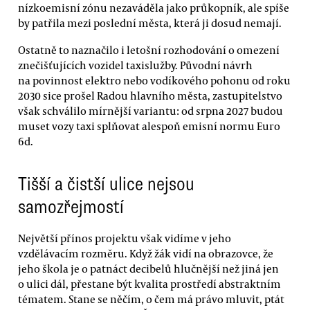
nízkoemisní zónu nezaváděla jako průkopník, ale spíše
by patřila mezi poslední města, která ji dosud nemají.
Ostatně to naznačilo i letošní rozhodování o omezení
znečišťujících vozidel taxislužby. Původní návrh
na povinnost elektro nebo vodíkového pohonu od roku
2030 sice prošel Radou hlavního města, zastupitelstvo
však schválilo mírnější variantu: od srpna 2027 budou
muset vozy taxi splňovat alespoň emisní normu Euro
6d.
Tišší a čistší ulice nejsou
samozřejmostí
Největší přínos projektu však vidíme v jeho
vzdělávacím rozměru. Když žák vidí na obrazovce, že
jeho škola je o patnáct decibelů hlučnější než jiná jen
o ulici dál, přestane být kvalita prostředí abstraktním
tématem. Stane se něčím, o čem má právo mluvit, ptát