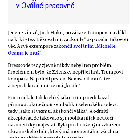
v Oválné pracovně
Jeden z vítězů, Josh Hokit, po zápase Trumpovi navlékl
na krk řetěz. Děkoval mu za „koule“ uspořádat takovou
věc. A své extempore
zakončil zvoláním „Michelle
Obama je muž“
.
Dresscode tedy zjevně nikdy nebyl ten problém.
Problémem bylo, že Zelensky nepřijel hrát Trumpovi
komparz. Nepolíbil prsten. Nenasadil mu řetěz
a nepoděkoval mu, že má „koule“.
Proto někdo tak křehký jako Trump nedokázal
přijmout skutečnou symboliku Zelenského oděvu —
tedy „sako si vezmu, až skončí válka“. A odmítl
akceptovat, že takováto symbolika nijak neútočí
na americký majestát. Byla prodlouženým vzkazem
ukrajinského lidu, který má momentálně všechna