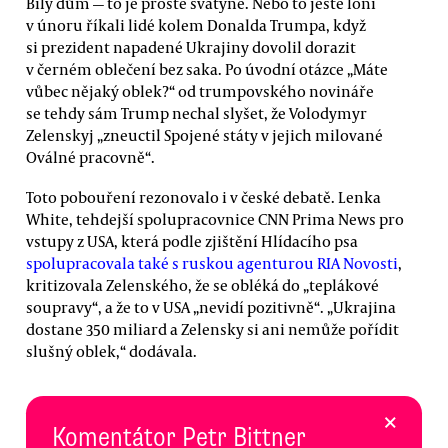
Bílý dům — to je prostě svatyně. Nebo to ještě loni
v únoru říkali lidé kolem Donalda Trumpa, když
si prezident napadené Ukrajiny dovolil dorazit
v černém oblečení bez saka. Po úvodní otázce „Máte
vůbec nějaký oblek?“ od trumpovského novináře
se tehdy sám Trump nechal slyšet, že Volodymyr
Zelenskyj „zneuctil Spojené státy v jejich milované
Oválné pracovně“.
Toto pobouření rezonovalo i v české debatě. Lenka
White, tehdejší spolupracovnice CNN Prima News pro
vstupy z USA, která podle zjištění Hlídacího psa
spolupracovala také s ruskou agenturou RIA Novosti
,
kritizovala Zelenského, že se obléká do „teplákové
soupravy“, a že to v USA „nevidí pozitivně“. „Ukrajina
dostane 350 miliard a Zelensky si ani nemůže pořídit
slušný oblek,“ dodávala.
×
Komentátor Petr Bittner