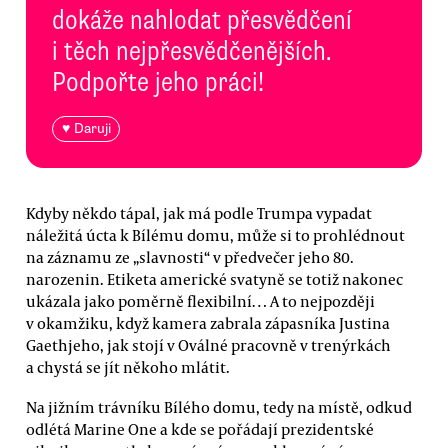
dokáže nahlodat přesvědčení
i těch nejpřesvědčenějších.
Podpořte jeho práci!
♥ Daruji
Kdyby někdo tápal, jak má podle Trumpa vypadat
náležitá úcta k Bílému domu, může si to prohlédnout
na záznamu ze „slavnosti“ v předvečer jeho 80.
narozenin. Etiketa americké svatyně se totiž nakonec
ukázala jako poměrně flexibilní… A to nejpozději
v okamžiku, když kamera zabrala zápasníka Justina
Gaethjeho, jak stojí v Oválné pracovně v trenýrkách
a chystá se jít někoho mlátit.
Na jižním trávníku Bílého domu, tedy na místě, odkud
odlétá Marine One a kde se pořádají prezidentské