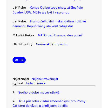
Jiří Pehe
Konec Colbertovy show ztělesňuje
úpadek USA. Může ale být i vzpruhou
Jiří Pehe
Trump čelí dalším skandálům i plíživé
demenci. Republikány ale kontroluje dál
Mikuláš Peksa
NATO bez Trumpa, den poté?
Oto Novotný
Soumrak trumpismu
#
USA
Nejčtenější
Nejdiskutovanější
24 hod
týden
měsíc
1.
Sucho v době motoristické
2.
Tři a půl roku vládní zmocněnkyní pro Romy:
Co jsme dokázali a proč jsem odešla