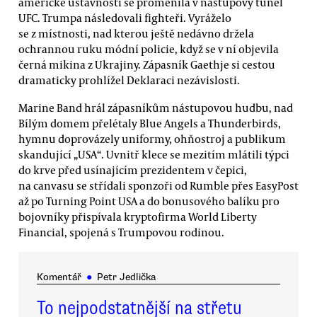
americké ústavnosti se proměnila v nástupový tunel
UFC. Trumpa následovali fighteři. Vyráželo
se z místnosti, nad kterou ještě nedávno držela
ochrannou ruku módní policie, když se v ní objevila
černá mikina z Ukrajiny. Zápasník Gaethje si cestou
dramaticky prohlížel Deklaraci nezávislosti.
Marine Band hrál zápasníkům nástupovou hudbu, nad
Bílým domem přelétaly Blue Angels a Thunderbirds,
hymnu doprovázely uniformy, ohňostroj a publikum
skandující „USA“. Uvnitř klece se mezitím mlátili týpci
do krve před usínajícím prezidentem v čepici,
na canvasu se střídali sponzoři od Rumble přes EasyPost
až po Turning Point USA a do bonusového balíku pro
bojovníky přispívala kryptofirma World Liberty
Financial, spojená s Trumpovou rodinou.
Komentář
●
Petr Jedlička
To nejpodstatnější na střetu