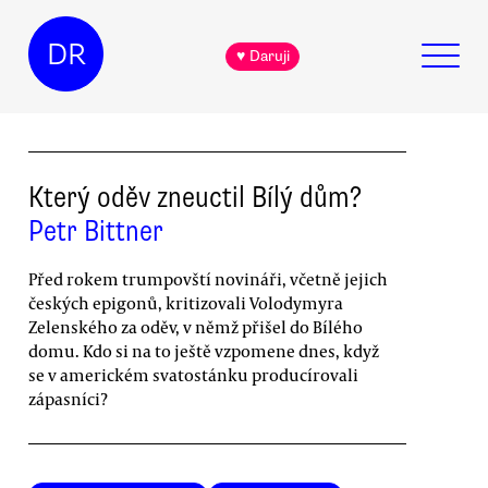
DR
♥ Daruji
Který oděv zneuctil Bílý dům?
Petr Bittner
Před rokem trumpovští novináři, včetně jejich
českých epigonů, kritizovali Volodymyra
Zelenského za oděv, v němž přišel do Bílého
domu. Kdo si na to ještě vzpomene dnes, když
se v americkém svatostánku producírovali
zápasníci?