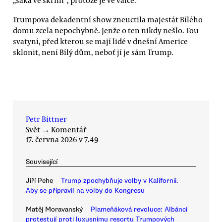
„saka ve skříni“, protože je ve válce.
Trumpova dekadentní show zneuctila majestát Bílého
domu zcela nepochybně. Jenže o ten nikdy nešlo. Tou
svatyní, před kterou se mají lidé v dnešní Americe
sklonit, není Bílý dům, neboť jí je sám Trump.
Petr Bittner
Svět
→
Komentář
17. června 2026 v 7.49
Související
Jiří Pehe
Trump zpochybňuje volby v Kalifornii.
Aby se připravil na volby do Kongresu
Matěj Moravanský
Plameňáková revoluce: Albánci
protestují proti luxusnímu resortu Trumpových