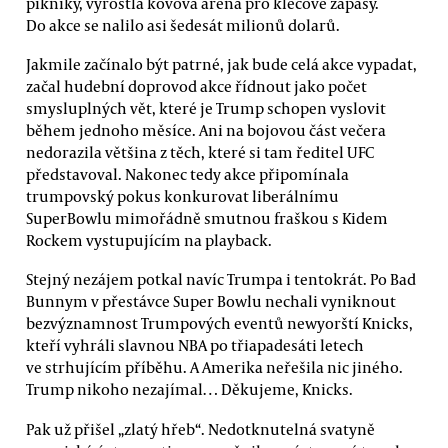
pikniky, vyrostla kovová aréna pro klecové zápasy.
Do akce se nalilo asi šedesát milionů dolarů.
Jakmile začínalo být patrné, jak bude celá akce vypadat,
začal hudební doprovod akce řídnout jako počet
smysluplných vět, které je Trump schopen vyslovit
během jednoho měsíce. Ani na bojovou část večera
nedorazila většina z těch, které si tam ředitel UFC
představoval. Nakonec tedy akce připomínala
trumpovský pokus konkurovat liberálnímu
SuperBowlu mimořádně smutnou fraškou s Kidem
Rockem vystupujícím na playback.
Stejný nezájem potkal navíc Trumpa i tentokrát. Po Bad
Bunnym v přestávce Super Bowlu nechali vyniknout
bezvýznamnost Trumpových eventů newyorští Knicks,
kteří vyhráli slavnou NBA po třiapadesáti letech
ve strhujícím příběhu. A Amerika neřešila nic jiného.
Trump nikoho nezajímal… Děkujeme, Knicks.
Pak už přišel „zlatý hřeb“. Nedotknutelná svatyně