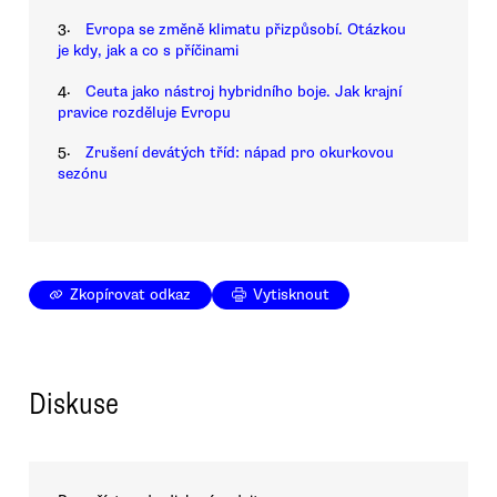
3.
Evropa se změně klimatu přizpůsobí. Otázkou
je kdy, jak a co s příčinami
4.
Ceuta jako nástroj hybridního boje. Jak krajní
pravice rozděluje Evropu
5.
Zrušení devátých tříd: nápad pro okurkovou
sezónu
Zkopírovat odkaz
Vytisknout
Diskuse