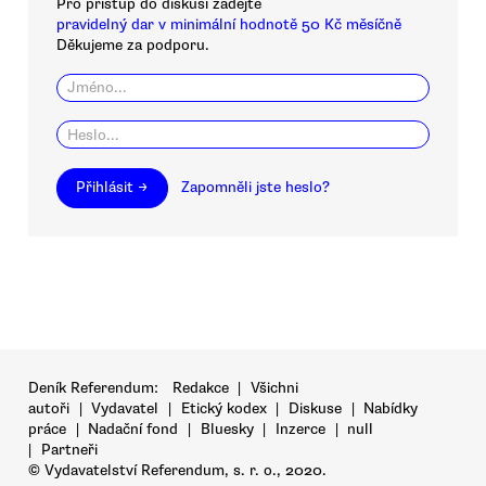
Pro přístup do diskusí zadejte
pravidelný dar v minimální hodnotě 50 Kč měsíčně
Děkujeme za podporu.
Přihlásit →
Zapomněli jste heslo?
Deník Referendum:
Redakce
|
Všichni
autoři
|
Vydavatel
|
Etický kodex
|
Diskuse
|
Nabídky
práce
|
Nadační fond
|
Bluesky
|
Inzerce
|
null
|
Partneři
© Vydavatelství Referendum, s. r. o., 2020.