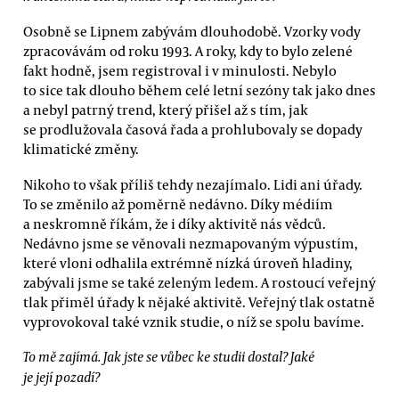
Osobně se Lipnem zabývám dlouhodobě. Vzorky vody
zpracovávám od roku 1993. A roky, kdy to bylo zelené
fakt hodně, jsem registroval i v minulosti. Nebylo
to sice tak dlouho během celé letní sezóny tak jako dnes
a nebyl patrný trend, který přišel až s tím, jak
se prodlužovala časová řada a prohlubovaly se dopady
klimatické změny.
Nikoho to však příliš tehdy nezajímalo. Lidi ani úřady.
To se změnilo až poměrně nedávno. Díky médiím
a neskromně říkám, že i díky aktivitě nás vědců.
Nedávno jsme se věnovali nezmapovaným výpustím,
které vloni odhalila extrémně nízká úroveň hladiny,
zabývali jsme se také zeleným ledem. A rostoucí veřejný
tlak přiměl úřady k nějaké aktivitě. Veřejný tlak ostatně
vyprovokoval také vznik studie, o níž se spolu bavíme.
To mě zajímá. Jak jste se vůbec ke studii dostal? Jaké
je její pozadí?