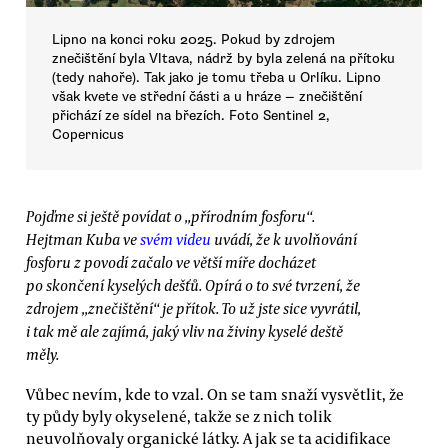
Lipno na konci roku 2025. Pokud by zdrojem
znečištění byla Vltava, nádrž by byla zelená na přítoku
(tedy nahoře). Tak jako je tomu třeba u Orlíku. Lipno
však kvete ve střední části a u hráze — znečištění
přichází ze sídel na březích. Foto Sentinel 2,
Copernicus
Pojďme si ještě povídat o „přírodním fosforu“.
Hejtman Kuba ve
svém videu
uvádí, že k uvolňování
fosforu z povodí začalo ve větší míře docházet
po skončení kyselých dešťů. Opírá o to své tvrzení, že
zdrojem „znečištění“ je přítok. To už jste sice vyvrátil,
i tak mě ale zajímá, jaký vliv na živiny kyselé deště
měly.
Vůbec nevím, kde to vzal. On se tam snaží vysvětlit, že
ty půdy byly okyselené, takže se z nich tolik
neuvolňovaly organické látky. A jak se ta acidifikace