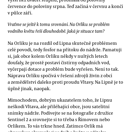
července do poloviny srpna. Teď začíná v červnu a končí
v půlce září.
Vraťme se ještě k tomu srovnání. Na Orlíku se problém
vodního květu řeší dlouhodobě. Jaká je situace tam?
Na Orlíku je na rozdíl od Lipna skutečně problémem
celé povodí, tedy fosfor na přítoku do nádrže. Pamatuji
si, jak obce kolem Orlíku někdy v nultých letech
doufaly, že prostě postaví čistírny odpadních vod,
vyčerpají dotace a problém bude vyřešen. Není to tak.
Náprava Orlíku spočívá v řešení zdrojů živin z obcí
a zemědělství daleko proti proudu Vltavy. Na Lipně je to
úplně jinak, naopak.
Mimochodem, dobrým ukazatelem toho, že Lipnu
neškodí Vltava, ale přiléhající obce, jsou satelitní
snímky nádrže. Podívejte se na fotografie z družice
Sentinel 2 a srovnejte si to třeba s Římovem nebo
Orlíkem. To vás trkne hned. Zatímco Orlík má