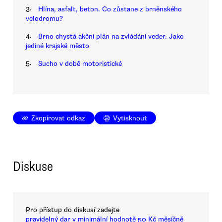
3.
Hlína, asfalt, beton. Co zůstane z brněnského
velodromu?
4.
Brno chystá akční plán na zvládání veder. Jako
jediné krajské město
5.
Sucho v době motoristické
Zkopírovat odkaz
Vytisknout
Diskuse
Pro přístup do diskusí zadejte
pravidelný dar v minimální hodnotě 50 Kč měsíčně