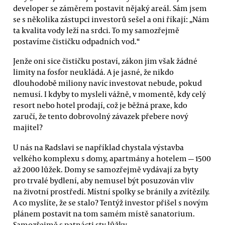
developer se záměrem postavit nějaký areál. Sám jsem
se s několika zástupci investorů sešel a oni říkají: „Nám
ta kvalita vody leží na srdci. To my samozřejmě
postavíme čističku odpadních vod.“
Jenže oni sice čističku postaví, zákon jim však žádné
limity na fosfor neukládá. A je jasné, že nikdo
dlouhodobě miliony navíc investovat nebude, pokud
nemusí. I kdyby to mysleli vážně, v momentě, kdy celý
resort nebo hotel prodají, což je běžná praxe, kdo
zaručí, že tento dobrovolný závazek přebere nový
majitel?
U nás na Radslavi se například chystala výstavba
velkého komplexu s domy, apartmány a hotelem — 1500
až 2000 lůžek. Domy se samozřejmě vydávají za byty
pro trvalé bydlení, aby nemusel být posuzován vliv
na životní prostředí. Místní spolky se bránily a zvítězily.
A co myslíte, že se stalo? Tentýž investor přišel s novým
plánem postavit na tom samém místě sanatorium.
Samozřejmě s patnácti sty lůžky.