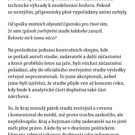
technické výhrady k modelování fosforu. Pokud
se nemýlím, připomínky plně vypořádány zatím nebyly.
Od spolku místních obyvatel Lipensko pro život vím,
že sám způsob zveřejnění studie kdekoho zarazil.
Řeknete mi k tomu něco?
Na posledním jednání kontrolních skupin, kde
se potkali autoři studie, zadavatelé a další zúčastnění
a které proběhlo letos na jaře, byli všichni zúčastnění
požádáni, aby do oficiálního zveřejnění studie výsledky
veřejně neprezentovali. To jsme akceptovali, neboť
jsme byli ujištěni, že studie půjde ven až koncem roku,
kdy bude k analytické části doplněna také část
návrhová.
To, že kraj minulý pátek studii zveřejnil a rovnou
i komentoval do médií, mě proto trochu zaskočilo, ale
nepřekvapilo. Kraj a hejtman coby zadavatelé na to jistě
měli plné právo. A kdo by se v dnešním politickém
klimatu zabýval takovou drobností jako informovat