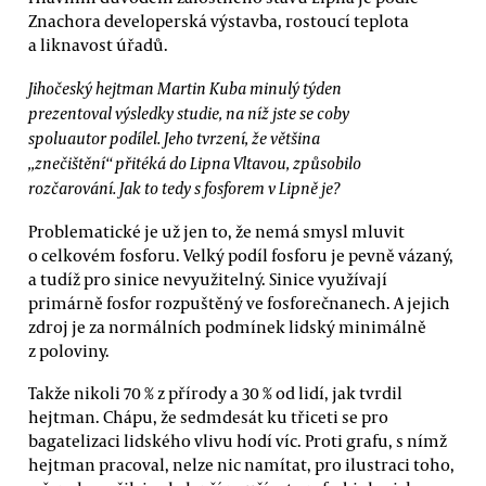
Znachora developerská výstavba, rostoucí teplota
a liknavost úřadů.
Jihočeský hejtman Martin Kuba minulý týden
prezentoval výsledky studie, na níž jste se coby
spoluautor podílel. Jeho tvrzení, že většina
„znečištění“ přitéká do Lipna Vltavou, způsobilo
rozčarování. Jak to tedy s fosforem v Lipně je?
Problematické je už jen to, že nemá smysl mluvit
o celkovém fosforu. Velký podíl fosforu je pevně vázaný,
a tudíž pro sinice nevyužitelný. Sinice využívají
primárně fosfor rozpuštěný ve fosforečnanech. A jejich
zdroj je za normálních podmínek lidský minimálně
z poloviny.
Takže nikoli 70 % z přírody a 30 % od lidí, jak tvrdil
hejtman. Chápu, že sedmdesát ku třiceti se pro
bagatelizaci lidského vlivu hodí víc. Proti grafu, s nímž
hejtman pracoval, nelze nic namítat, pro ilustraci toho,