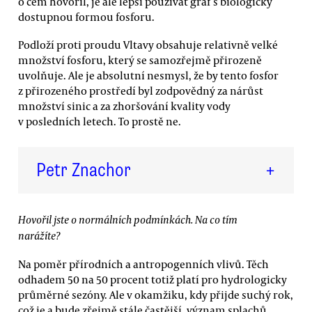
o čem hovořil, je ale lepší používat graf s biologicky
dostupnou formou fosforu.
Podloží proti proudu Vltavy obsahuje relativně velké
množství fosforu, který se samozřejmě přirozeně
uvolňuje. Ale je absolutní nesmysl, že by tento fosfor
z přirozeného prostředí byl zodpovědný za nárůst
množství sinic a za zhoršování kvality vody
v posledních letech. To prostě ne.
Petr Znachor
+
Hovořil jste o normálních podmínkách. Na co tím
narážíte?
Na poměr přírodních a antropogenních vlivů. Těch
odhadem 50 na 50 procent totiž platí pro hydrologicky
průměrné sezóny. Ale v okamžiku, kdy přijde suchý rok,
což je a bude zřejmě stále častější, význam splachů