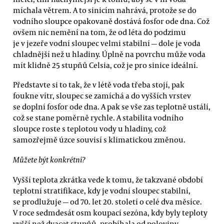
míchala větrem. A to sinicím nahrává, protože se do
vodního sloupce opakovaně dostává fosfor ode dna. Což
ovšem nic nemění na tom, že od léta do podzimu
je v jezeře vodní sloupec velmi stabilní — dole je voda
chladnější než u hladiny. Úplně na povrchu může voda
mít klidně 25 stupňů Celsia, což je pro sinice ideální.
Představte si to tak, že v létě voda třeba stojí, pak
foukne vítr, sloupec se zamíchá a do vyšších vrstev
se doplní fosfor ode dna. A pak se vše zas teplotně ustálí,
což se stane poměrně rychle. A stabilita vodního
sloupce roste s teplotou vody u hladiny, což
samozřejmě úzce souvisí s klimatickou změnou.
Můžete být konkrétní?
Vyšší teplota zkrátka vede k tomu, že takzvané období
teplotní stratifikace, kdy je vodní sloupec stabilní,
se prodlužuje — od 70. let 20. století o celé dva měsíce.
V roce sedmdesát osm koupací sezóna, kdy byly teploty
vyšší než dvacet stupňů, probíhala od poloviny