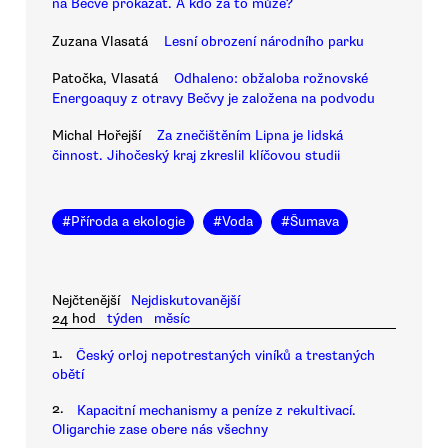
na Bečvě prokázat. A kdo za to může?
Zuzana Vlasatá
Lesní obrození národního parku
Patočka, Vlasatá
Odhaleno: obžaloba rožnovské
Energoaquy z otravy Bečvy je založena na podvodu
Michal Hořejší
Za znečištěním Lipna je lidská
činnost. Jihočeský kraj zkreslil klíčovou studii
#
Příroda a ekologie
#
Voda
#
Šumava
Nejčtenější
Nejdiskutovanější
24 hod
týden
měsíc
1.
Český orloj nepotrestaných viníků a trestaných
obětí
2.
Kapacitní mechanismy a peníze z rekultivací.
Oligarchie zase obere nás všechny