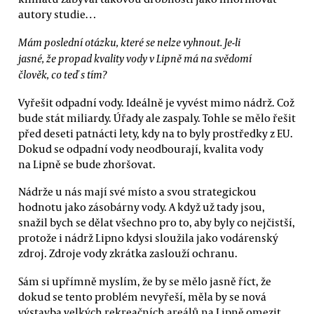
autory studie…
Mám poslední otázku, které se nelze vyhnout. Je-li
jasné, že propad kvality vody v Lipně má na svědomí
člověk, co teď s tím?
Vyřešit odpadní vody. Ideálně je vyvést mimo nádrž. Což
bude stát miliardy. Úřady ale zaspaly. Tohle se mělo řešit
před deseti patnácti lety, kdy na to byly prostředky z EU.
Dokud se odpadní vody neodbourají, kvalita vody
na Lipně se bude zhoršovat.
Nádrže u nás mají své místo a svou strategickou
hodnotu jako zásobárny vody. A když už tady jsou,
snažil bych se dělat všechno pro to, aby byly co nejčistší,
protože i nádrž Lipno kdysi sloužila jako vodárenský
zdroj. Zdroje vody zkrátka zaslouží ochranu.
Sám si upřímně myslím, že by se mělo jasně říct, že
dokud se tento problém nevyřeší, měla by se nová
výstavba velkých rekreačních areálů na Lipně omezit.