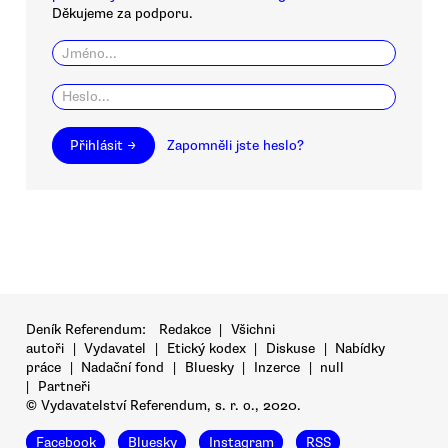
Děkujeme za podporu.
Přihlásit →
Zapomněli jste heslo?
Deník Referendum:
Redakce
|
Všichni
autoři
|
Vydavatel
|
Etický kodex
|
Diskuse
|
Nabídky
práce
|
Nadační fond
|
Bluesky
|
Inzerce
|
null
|
Partneři
© Vydavatelství Referendum, s. r. o., 2020.
Facebook
Bluesky
Instagram
RSS