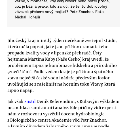
vážně, v momentě, kdy celý resort nebo hotel prodá,
což je běžná praxe, kdo zaručí, že tento dobrovolný
závazek přebere nový majitel? Petr Znachor. Foto
Michal Hořejší
Jihočeský kraj minulý týden nečekaně zveřejnil studii,
která měla popsat, jaké jsou příčiny dramatického
propadu kvality vody v lipenské přehradě. Ústy
hejtmana Martina Kuby (Naše Česko) kraj uvedl, že
problémem Lipna je kombinace lidského a přírodního
„znečištění“. Podle vedení kraje je příčinou špatného
stavu největší české vodní nádrže především fosfor,
uvolňující se z rašelinišť na horním toku Vltavy, která
Lipno napájí.
Jak však
zjistil
Deník Referendum, s Kubovým výkladem
nesouhlasí sami autoři analýz. Kde příčiny vidí experti,
nám v rozhovoru vysvětlil docent hydrobiologie
z Biologického centra Akademie věd Petr Znachor.
Hlavním důvodem žalostného stavu Lipna je podle