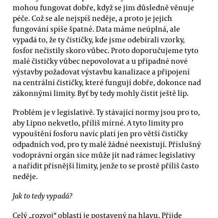
mohou fungovat dobře, když se jim důsledně věnuje
péče. Což se ale nejspíš neděje, a proto je jejich
fungování spíše špatné. Data máme neúplná, ale
vypadá to, že ty čističky, kde jsme odebírali vzorky,
fosfor nečistily skoro vůbec. Proto doporučujeme tyto
malé čističky vůbec nepovolovat a u případné nové
výstavby požadovat výstavbu kanalizace a připojení
na centrální čističky, které fungují dobře, dokonce nad
zákonnými limity. Byť by tedy mohly čistit ještě líp.
Problém je v legislativě. Ty stávající normy jsou pro to,
aby Lipno nekvetlo, příliš mírné. A tyto limity pro
vypouštění fosforu navíc platí jen pro větší čističky
odpadních vod, pro ty malé žádné neexistují. Příslušný
vodoprávní orgán sice může jít nad rámec legislativy
a nařídit přísnější limity, jenže to se prostě příliš často
neděje.
Jak to tedy vypadá?
Celý „rozvoj“ oblasti je postavený na hlavu. Přijde