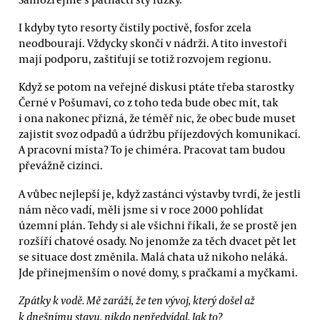
I kdyby tyto resorty čistily poctivě, fosfor zcela
neodbourají. Vždycky skončí v nádrži. A tito investoři
mají podporu, zaštiťují se totiž rozvojem regionu.
Když se potom na veřejné diskusi ptáte třeba starostky
Černé v Pošumaví, co z toho teda bude obec mít, tak
i ona nakonec přizná, že téměř nic, že obec bude muset
zajistit svoz odpadů a údržbu příjezdových komunikací.
A pracovní místa? To je chiméra. Pracovat tam budou
převážně cizinci.
A vůbec nejlepší je, když zastánci výstavby tvrdí, že jestli
nám něco vadí, měli jsme si v roce 2000 pohlídat
územní plán. Tehdy si ale všichni říkali, že se prostě jen
rozšíří chatové osady. No jenomže za těch dvacet pět let
se situace dost změnila. Malá chata už nikoho neláká.
Jde přinejmenším o nové domy, s pračkami a myčkami.
Zpátky k vodě. Mě zaráží, že ten vývoj, který došel až
k dnešnímu stavu, nikdo nepředvídal. Jak to?