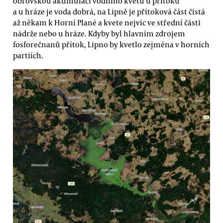
obrovskou akumulaci vodního květu u přítoku
a u hráze je voda dobrá, na Lipně je přítoková část čistá
až někam k Horní Plané a kvete nejvíc ve střední části
nádrže nebo u hráze. Kdyby byl hlavním zdrojem
fosforečnanů přítok, Lipno by kvetlo zejména v horních
partiích.