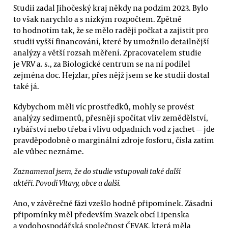
Studii zadal Jihočeský kraj někdy na podzim 2023. Bylo
to však narychlo a s nízkým rozpočtem. Zpětně
to hodnotím tak, že se mělo raději počkat a zajistit pro
studii vyšší financování, které by umožnilo detailnější
analýzy a větší rozsah měření. Zpracovatelem studie
je VRV a. s., za Biologické centrum se na ní podílel
zejména doc. Hejzlar, přes nějž jsem se ke studii dostal
také já.
Kdybychom měli víc prostředků, mohly se provést
analýzy sedimentů, přesněji spočítat vliv zemědělství,
rybářství nebo třeba i vlivu odpadních vod z jachet — jde
pravděpodobně o marginální zdroje fosforu, čísla zatím
ale vůbec neznáme.
Zaznamenal jsem, že do studie vstupovali také další
aktéři. Povodí Vltavy, obce a další.
Ano, v závěrečné fázi vzešlo hodně připomínek. Zásadní
připomínky měl především Svazek obcí Lipenska
a vodohospodářská společnost ČEVAK, která měla