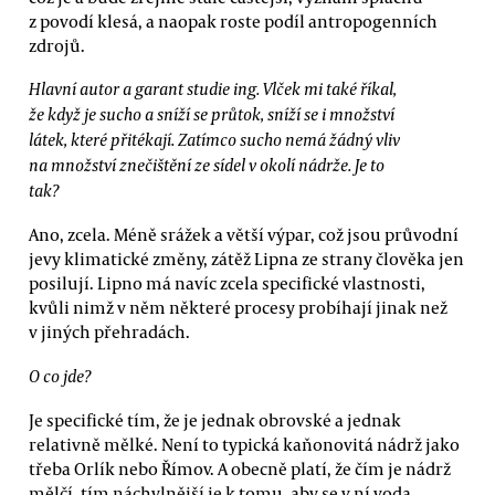
z povodí klesá, a naopak roste podíl antropogenních
zdrojů.
Hlavní autor a garant studie ing. Vlček mi také říkal,
že když je sucho a sníží se průtok, sníží se i množství
látek, které přitékají. Zatímco sucho nemá žádný vliv
na množství znečištění ze sídel v okolí nádrže. Je to
tak?
Ano, zcela. Méně srážek a větší výpar, což jsou průvodní
jevy klimatické změny, zátěž Lipna ze strany člověka jen
posilují. Lipno má navíc zcela specifické vlastnosti,
kvůli nimž v něm některé procesy probíhají jinak než
v jiných přehradách.
O co jde?
Je specifické tím, že je jednak obrovské a jednak
relativně mělké. Není to typická kaňonovitá nádrž jako
třeba Orlík nebo Římov. A obecně platí, že čím je nádrž
mělčí, tím náchylnější je k tomu, aby se v ní voda