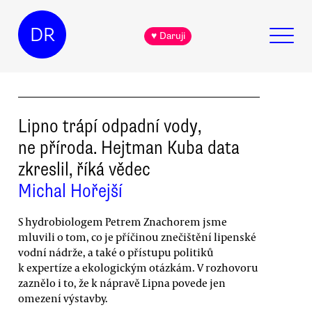
DR
♥ Daruji
Lipno trápí odpadní vody,
ne příroda. Hejtman Kuba data
zkreslil, říká vědec
Michal Hořejší
S hydrobiologem Petrem Znachorem jsme
mluvili o tom, co je příčinou znečištění lipenské
vodní nádrže, a také o přístupu politiků
k expertíze a ekologickým otázkám. V rozhovoru
zaznělo i to, že k nápravě Lipna povede jen
omezení výstavby.