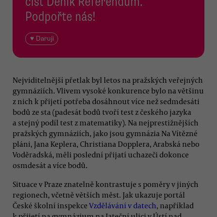
číst Deník Referendum.
Podpořte nás!
♥ Daruji
Nejviditelnější přetlak byl letos na pražských veřejných
gymnáziích. Vlivem vysoké konkurence bylo na většinu
z nich k přijetí potřeba dosáhnout více než sedmdesáti
bodů ze sta (padesát bodů tvoří test z českého jazyka
a stejný podíl test z matematiky). Na nejprestižnějších
pražských gymnáziích, jako jsou gymnázia Na Vítězné
pláni, Jana Keplera, Christiana Dopplera, Arabská nebo
Voděradská, měli poslední přijatí uchazeči dokonce
osmdesát a více bodů.
Situace v Praze znatelně kontrastuje s poměry v jiných
regionech, včetně větších měst. Jak ukazuje portál
České školní inspekce
Vzdělávání v datech
, například
k přijetí na gymnázium na Jateční ulici v Ústí nad