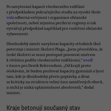
Po navyšování kapacit všeobecného vzdělání
s předpokladem pokračujícího studia na vysoké škole
volá
odborná veřejnost i organizace občanské
společnosti, neboť zejména periferní regiony si tak
vytvářejí předpoklad například pro rozšíření občanské
vybavenosti.
Dlouhodobý záměr navyšovat kapacity středních škol
potvrzuje i ministr školství Plaga. „Jsem přesvědčen, že
české školství se musí postupně posouvat směrem
k většímu podílu všeobecného vzdělávání,“
uvedl
v únoru pro Deník Referendum. „Od krajů proto
očekávám, že budou posilovat kapacity gymnázií a lyceí
tam, kde je dlouhodobý převis poptávky, a dívat
se kriticky na strukturu velmi úzce zaměřených oborů,
u nichž je nízká uplatnitelnost absolventů,“ dodal
ministr.
Kraje betonují současný stav