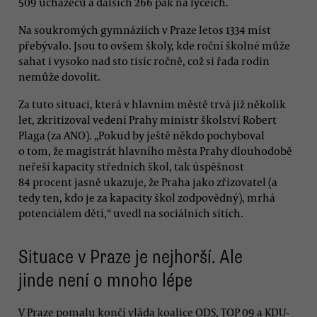
509 uchazečů a dalších 266 pak na lyceích.
Na soukromých gymnáziích v Praze letos 1334 míst
přebývalo. Jsou to ovšem školy, kde roční školné může
sahat i vysoko nad sto tisíc ročně, což si řada rodin
nemůže dovolit.
Za tuto situaci, která v hlavním městě trvá již několik
let, zkritizoval vedení Prahy ministr školství Robert
Plaga (za ANO). „Pokud by ještě někdo pochyboval
o tom, že magistrát hlavního města Prahy dlouhodobě
neřeší kapacity středních škol, tak úspěšnost
84 procent jasně ukazuje, že Praha jako zřizovatel (a
tedy ten, kdo je za kapacity škol zodpovědný), mrhá
potenciálem dětí,“ uvedl na sociálních sítích.
Situace v Praze je nejhorší. Ale
jinde není o mnoho lépe
V Praze pomalu končí vláda koalice ODS, TOP 09 a KDU-