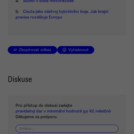
4.
Sucho v době motoristické
5.
Ceuta jako nástroj hybridního boje. Jak krajní
pravice rozděluje Evropu
Zkopírovat odkaz
Vytisknout
Diskuse
Pro přístup do diskusí zadejte
pravidelný dar v minimální hodnotě 50 Kč měsíčně
Děkujeme za podporu.