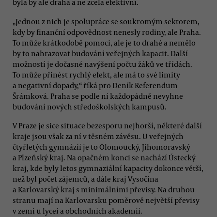
byla by ale drahá a ne zcela efektivní.
„Jednou z nich je spolupráce se soukromým sektorem,
kdy by finanční odpovědnost nenesly rodiny, ale Praha.
To může krátkodobě pomoci, ale je to drahé a nemělo
by to nahrazovat budování veřejných kapacit. Další
možností je dočasné navýšení počtu žáků ve třídách.
To může přinést rychlý efekt, ale má to své limity
a negativní dopady,“ říká pro Deník Referendum
Šrámková. Praha se podle ní každopádně nevyhne
budování nových středoškolských kampusů.
V Praze je sice situace bezesporu nejhorší, některé další
kraje jsou však za ní v těsném závěsu. U veřejných
čtyřletých gymnázií je to Olomoucký, Jihomoravský
a Plzeňský kraj. Na opačném konci se nachází Ústecký
kraj, kde byly letos gymnaziální kapacity dokonce větší,
než byl počet zájemců, a dále kraj Vysočina
a Karlovarský kraj s minimálními převisy. Na druhou
stranu mají na Karlovarsku poměrově největší převisy
v zemi u lyceí a obchodních akademií.