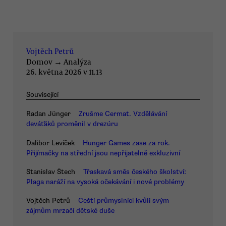
Vojtěch Petrů
Domov
→
Analýza
26. května 2026 v 11.13
Související
Radan Jünger
Zrušme Cermat. Vzdělávání
deváťáků proměnil v drezúru
Dalibor Levíček
Hunger Games zase za rok.
Přijímačky na střední jsou nepřijatelně exkluzivní
Stanislav Štech
Třaskavá směs českého školství:
Plaga naráží na vysoká očekávání i nové problémy
Vojtěch Petrů
Čeští průmyslníci kvůli svým
zájmům mrzačí dětské duše