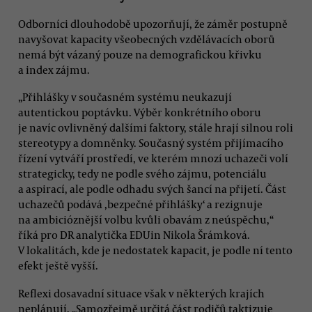
Odborníci dlouhodobě upozorňují, že záměr postupně
navyšovat kapacity všeobecných vzdělávacích oborů
nemá být vázaný pouze na demografickou křivku
a index zájmu.
„Přihlášky v současném systému neukazují
autentickou poptávku. Výběr konkrétního oboru
je navíc ovlivněný dalšími faktory, stále hrají silnou roli
stereotypy a domněnky. Současný systém přijímacího
řízení vytváří prostředí, ve kterém mnozí uchazeči volí
strategicky, tedy ne podle svého zájmu, potenciálu
a aspirací, ale podle odhadu svých šancí na přijetí. Část
uchazečů podává ,bezpečné přihlášky‘ a rezignuje
na ambicióznější volbu kvůli obavám z neúspěchu,“
říká pro DR analytička EDUin Nikola Šrámková.
V lokalitách, kde je nedostatek kapacit, je podle ní tento
efekt ještě vyšší.
Reflexi dosavadní situace však v některých krajích
neplánují. „Samozřejmě určitá část rodičů taktizuje