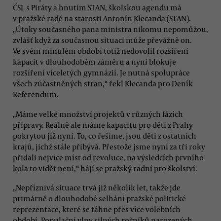
ČSL s Piráty a hnutím STAN, školskou agendu má
v pražské radě na starosti Antonín Klecanda (STAN).
„Útoky současného pana ministra nikomu nepomůžou,
zvlášť když za současnou situaci může převážně on.
Ve svém minulém období totiž nedovolil rozšíření
kapacit v dlouhodobém záměru a nyní blokuje
rozšíření víceletých gymnázií. Je nutná spolupráce
všech zúčastněných stran,“ řekl Klecanda pro Deník
Referendum.
„Máme velké množství projektů v různých fázích
přípravy. Reálně ale máme kapacitu pro děti z Prahy
pokrytou již nyní. To, co řešíme, jsou děti z ostatních
krajů, jichž stále přibývá. Přestože jsme nyní za tři roky
přidali nejvíce míst od revoluce, na výsledcích prvního
kola to vidět není,“ hájí se pražský radní pro školství.
„Nepříznivá situace trvá již několik let, takže jde
primárně o dlouhodobé selhání pražské politické
reprezentace, které se táhne přes více volebních
období. Populační vlny silných ročníků narozených