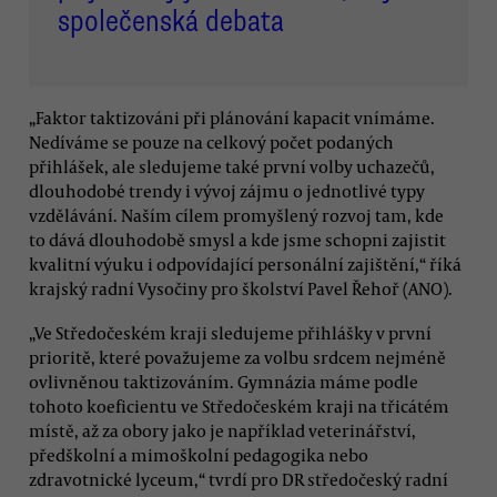
společenská debata
„Faktor taktizováni při plánování kapacit vnímáme.
Nedíváme se pouze na celkový počet podaných
přihlášek, ale sledujeme také první volby uchazečů,
dlouhodobé trendy i vývoj zájmu o jednotlivé typy
vzdělávání. Naším cílem promyšlený rozvoj tam, kde
to dává dlouhodobě smysl a kde jsme schopni zajistit
kvalitní výuku i odpovídající personální zajištění,“ říká
krajský radní Vysočiny pro školství Pavel Řehoř (ANO).
„Ve Středočeském kraji sledujeme přihlášky v první
prioritě, které považujeme za volbu srdcem nejméně
ovlivněnou taktizováním. Gymnázia máme podle
tohoto koeficientu ve Středočeském kraji na třicátém
místě, až za obory jako je například veterinářství,
předškolní a mimoškolní pedagogika nebo
zdravotnické lyceum,“ tvrdí pro DR středočeský radní