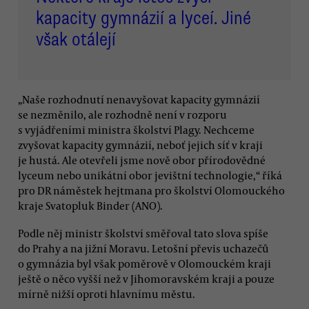
kapacity gymnázií a lyceí. Jiné
však otálejí
„Naše rozhodnutí nenavyšovat kapacity gymnázií
se nezměnilo, ale rozhodně není v rozporu
s vyjádřeními ministra školství Plagy. Nechceme
zvyšovat kapacity gymnázií, neboť jejich síť v kraji
je hustá. Ale otevřeli jsme nově obor přírodovědné
lyceum nebo unikátní obor jevištní technologie,“ říká
pro DR náměstek hejtmana pro školství Olomouckého
kraje Svatopluk Binder (ANO).
Podle něj ministr školství směřoval tato slova spíše
do Prahy a na jižní Moravu. Letošní převis uchazečů
o gymnázia byl však poměrově v Olomouckém kraji
ještě o něco vyšší než v Jihomoravském kraji a pouze
mírně nižší oproti hlavnímu městu.