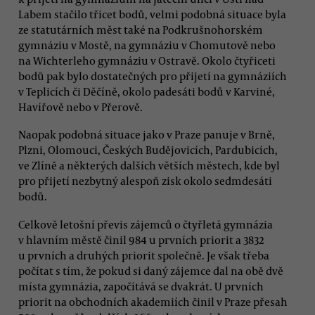
Labem stačilo třicet bodů, velmi podobná situace byla
ze statutárních měst také na Podkrušnohorském
gymnáziu v Mostě, na gymnáziu v Chomutově nebo
na Wichterleho gymnáziu v Ostravě. Okolo čtyřiceti
bodů pak bylo dostatečných pro přijetí na gymnáziích
v Teplicích či Děčíně, okolo padesáti bodů v Karviné,
Havířově nebo v Přerově.
Naopak podobná situace jako v Praze panuje v Brně,
Plzni, Olomouci, Českých Budějovicích, Pardubicích,
ve Zlíně a některých dalších větších městech, kde byl
pro přijetí nezbytný alespoň zisk okolo sedmdesáti
bodů.
Celkově letošní převis zájemců o čtyřletá gymnázia
v hlavním městě činil 984 u prvních priorit a 3832
u prvních a druhých priorit společně. Je však třeba
počítat s tím, že pokud si daný zájemce dal na obě dvě
místa gymnázia, započítává se dvakrát. U prvních
priorit na obchodních akademiích činil v Praze přesah