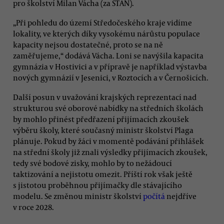
pro školství Milan Vácha (za STAN).
„Při pohledu do území Středočeského kraje vidíme
lokality, ve kterých díky vysokému nárůstu populace
kapacity nejsou dostatečné, proto se na ně
zaměřujeme,“ dodává Vácha. Loni se navýšila kapacita
gymnázia v Hostivici a v přípravě je například výstavba
nových gymnázií v Jesenici, v Roztocích a v Černošicích.
Další posun v uvažování krajských reprezentací nad
strukturou své oborové nabídky na středních školách
by mohlo přinést předřazení přijímacích zkoušek
výběru školy, které současný ministr školství Plaga
plánuje. Pokud by žáci v momentě podávání přihlášek
na střední školy již znali výsledky přijímacích zkoušek,
tedy své bodové zisky, mohlo by to nežádoucí
taktizování a nejistotu omezit. Příští rok však ještě
s jistotou proběhnou přijímačky dle stávajícího
modelu. Se změnou ministr školství
počítá
nejdříve
v roce 2028.