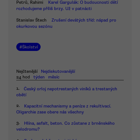
Petrů, Rahimi
Karel Gargulák: O budoucnosti dětí
rozhodujeme příliš brzy. Už v patnácti
Stanislav Štech
Zrušení devátých tříd: nápad pro
okurkovou sezónu
#
Školství
Nejčtenější
Nejdiskutovanější
24 hod
týden
měsíc
1.
Český orloj nepotrestaných viníků a trestaných
obětí
2.
Kapacitní mechanismy a peníze z rekultivací.
Oligarchie zase obere nás všechny
3.
Hlína, asfalt, beton. Co zůstane z brněnského
velodromu?