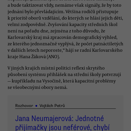
a bude taktizovat vždy, nemáme však signály, že by toto
jednání bylo převládajícím. Většina rodičů přistupuje
k prioritě oborů vzdělání, do kterých se hlásí jejich děti,
velmi zodpovědně. Zvyšování kapacity středních škol
není na pořadu dne, zejména z toho důvodu, že
Karlovarský kraj má zpracován demografický výhled,
ze kterého jednoznačně vyplývá, že počet patnáctiletých
v dalších letech neporoste,“ hájí se radní Karlovarského
kraje Hana Žáková (ANO).
V jiných krajích místní politici reflexi skrytého
působení systému přihlášek na střední školy potvrzují
— kupříkladu na Vysočině, která kapacitní problémy
se všeobecnými obory nemá.
Rozhovor
●
Vojtěch Petrů
Jana Neumajerová: Jednotné
přijímačky jsou neférové, chybí