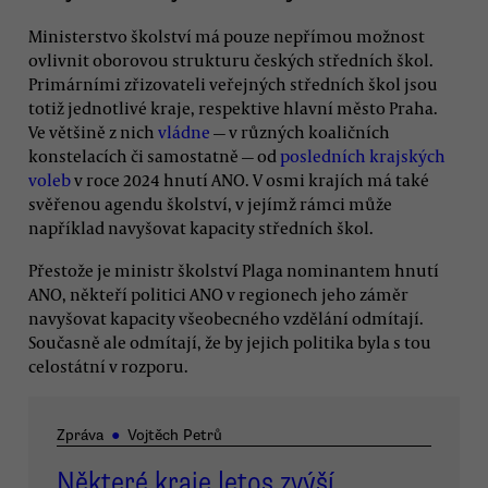
Ministerstvo školství má pouze nepřímou možnost
ovlivnit oborovou strukturu českých středních škol.
Primárními zřizovateli veřejných středních škol jsou
totiž jednotlivé kraje, respektive hlavní město Praha.
Ve většině z nich
vládne
— v různých koaličních
konstelacích či samostatně — od
posledních krajských
voleb
v roce 2024 hnutí ANO. V osmi krajích má také
svěřenou agendu školství, v jejímž rámci může
například navyšovat kapacity středních škol.
Přestože je ministr školství Plaga nominantem hnutí
ANO, někteří politici ANO v regionech jeho záměr
navyšovat kapacity všeobecného vzdělání odmítají.
Současně ale odmítají, že by jejich politika byla s tou
celostátní v rozporu.
Zpráva
●
Vojtěch Petrů
Některé kraje letos zvýší