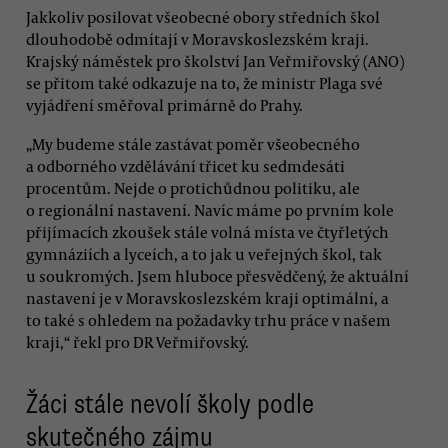
Jakkoliv posilovat všeobecné obory středních škol
dlouhodobě odmítají v Moravskoslezském kraji.
Krajský náměstek pro školství Jan Veřmiřovský (ANO)
se přitom také odkazuje na to, že ministr Plaga své
vyjádření směřoval primárně do Prahy.
„My budeme stále zastávat poměr všeobecného
a odborného vzdělávání třicet ku sedmdesáti
procentům. Nejde o protichůdnou politiku, ale
o regionální nastavení. Navíc máme po prvním kole
přijímacích zkoušek stále volná místa ve čtyřletých
gymnáziích a lyceích, a to jak u veřejných škol, tak
u soukromých. Jsem hluboce přesvědčený, že aktuální
nastavení je v Moravskoslezském kraji optimální, a
to také s ohledem na požadavky trhu práce v našem
kraji,“ řekl pro DR Veřmiřovský.
Žáci stále nevolí školy podle
skutečného zájmu