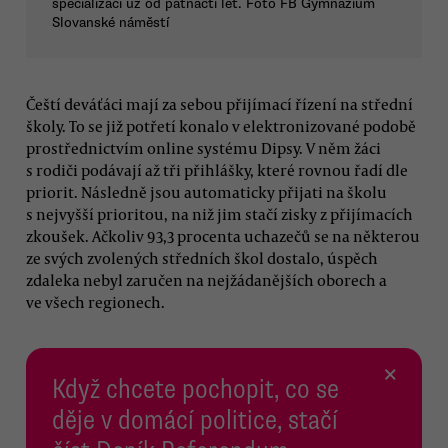
specializaci už od patnácti let. Foto FB Gymnázium
Slovanské náměstí
Čeští deváťáci mají za sebou přijímací řízení na střední
školy. To se již potřetí konalo v elektronizované podobě
prostřednictvím online systému Dipsy. V něm žáci
s rodiči podávají až tři přihlášky, které rovnou řadí dle
priorit. Následně jsou automaticky přijati na školu
s nejvyšší prioritou, na niž jim stačí zisky z přijímacích
zkoušek. Ačkoliv 93,3 procenta uchazečů se na některou
ze svých zvolených středních škol dostalo, úspěch
zdaleka nebyl zaručen na nejžádanějších oborech a
ve všech regionech.
×
Když chcete pochopit, co se
děje v domácí politice, stačí