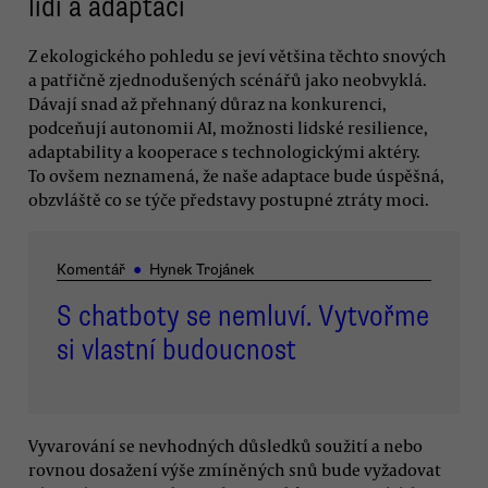
lidí a adaptaci
Z ekologického pohledu se jeví většina těchto snových
a patřičně zjednodušených scénářů jako neobvyklá.
Dávají snad až přehnaný důraz na konkurenci,
podceňují autonomii AI, možnosti lidské resilience,
adaptability a kooperace s technologickými aktéry.
To ovšem neznamená, že naše adaptace bude úspěšná,
obzvláště co se týče představy postupné ztráty moci.
Komentář
●
Hynek Trojánek
S chatboty se nemluví. Vytvořme
si vlastní budoucnost
Vyvarování se nevhodných důsledků soužití a nebo
rovnou dosažení výše zmíněných snů bude vyžadovat