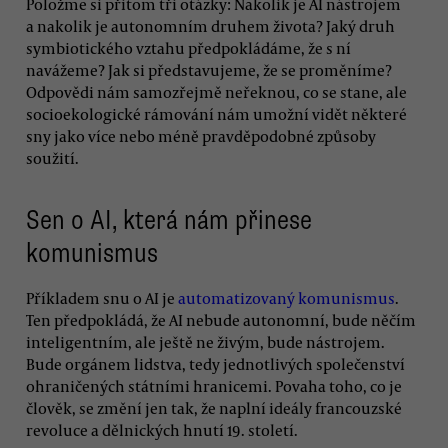
Položme si přitom tři otázky: Nakolik je AI nástrojem
a nakolik je autonomním druhem života? Jaký druh
symbiotického vztahu předpokládáme, že s ní
navážeme? Jak si představujeme, že se proměníme?
Odpovědi nám samozřejmě neřeknou, co se stane, ale
socioekologické rámování nám umožní vidět některé
sny jako více nebo méně pravděpodobné způsoby
soužití.
Sen o AI, která nám přinese
komunismus
Příkladem snu o AI je
automatizovaný komunismus
.
Ten předpokládá, že AI nebude autonomní, bude něčím
inteligentním, ale ještě ne živým, bude nástrojem.
Bude orgánem lidstva, tedy jednotlivých společenství
ohraničených státními hranicemi. Povaha toho, co je
člověk, se změní jen tak, že naplní ideály francouzské
revoluce a dělnických hnutí 19. století.