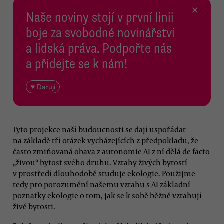
×
Naše noviny stojí v první linii
boje za svobodné novinářství
a lidská práva. Podpořte nás
a přidejte se k nám!
♥ Daruji
Tyto projekce naší budoucnosti se dají uspořádat
na základě tří otázek vycházejících z předpokladu, že
často zmiňovaná obava z autonomie AI z ní dělá de facto
„živou“ bytost svého druhu. Vztahy živých bytostí
v prostředí dlouhodobě studuje ekologie. Použijme
tedy pro porozumění našemu vztahu s AI základní
poznatky ekologie o tom, jak se k sobě běžně vztahují
živé bytosti.