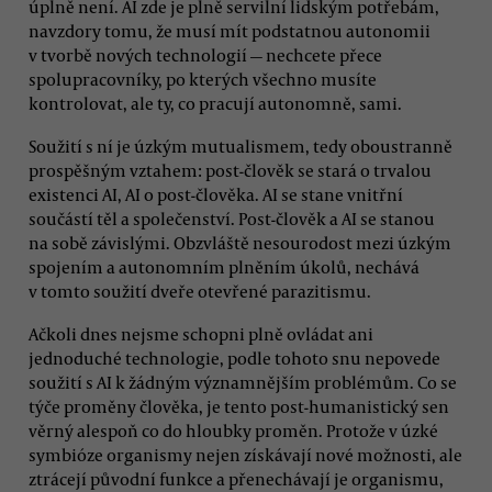
úplně není. AI zde je plně servilní lidským potřebám,
navzdory tomu, že musí mít podstatnou autonomii
v tvorbě nových technologií — nechcete přece
spolupracovníky, po kterých všechno musíte
kontrolovat, ale ty, co pracují autonomně, sami.
Soužití s ní je úzkým mutualismem, tedy oboustranně
prospěšným vztahem: post-člověk se stará o trvalou
existenci AI, AI o post-člověka. AI se stane vnitřní
součástí těl a společenství. Post-člověk a AI se stanou
na sobě závislými. Obzvláště nesourodost mezi úzkým
spojením a autonomním plněním úkolů, nechává
v tomto soužití dveře otevřené parazitismu.
Ačkoli dnes nejsme schopni plně ovládat ani
jednoduché technologie, podle tohoto snu nepovede
soužití s AI k žádným významnějším problémům. Co se
týče proměny člověka, je tento post-humanistický sen
věrný alespoň co do hloubky proměn. Protože v úzké
symbióze organismy nejen získávají nové možnosti, ale
ztrácejí původní funkce a přenechávají je organismu,