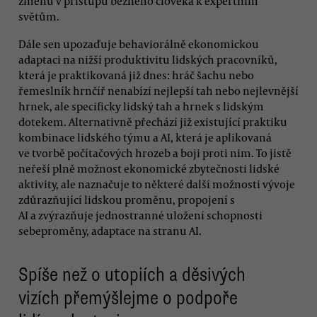
změnu v přístupu běžného člověka k expertním
světům.
Dále sen upozaďuje behaviorálně ekonomickou
adaptaci na nižší produktivitu lidských pracovníků,
která je praktikovaná již dnes: hráč šachu nebo
řemeslník hrnčíř nenabízí nejlepší tah nebo nejlevnější
hrnek, ale specificky lidský tah a hrnek s lidským
dotekem. Alternativně přechází již existující praktiku
kombinace lidského týmu a AI, která je aplikovaná
ve tvorbě počítačových hrozeb a boji proti nim. To jistě
neřeší plně možnost ekonomické zbytečnosti lidské
aktivity, ale naznačuje to některé další možnosti vývoje
zdůrazňující lidskou proměnu, propojení s
AI a zvýrazňuje jednostranné uložení schopnosti
sebeproměny, adaptace na stranu AI.
Spíše než o utopiích a děsivých
vizích přemýšlejme o podpoře