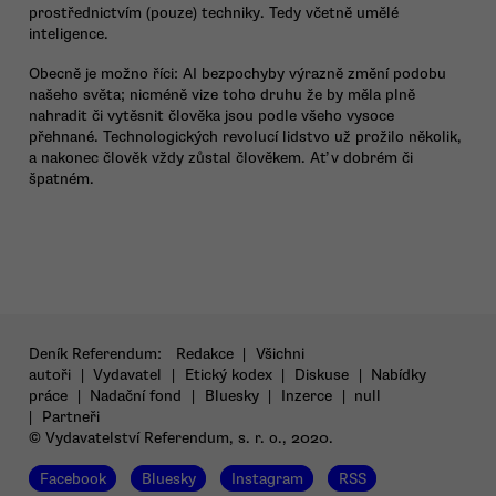
prostřednictvím (pouze) techniky. Tedy včetně umělé
inteligence.
Obecně je možno říci: AI bezpochyby výrazně změní podobu
našeho světa; nicméně vize toho druhu že by měla plně
nahradit či vytěsnit člověka jsou podle všeho vysoce
přehnané. Technologických revolucí lidstvo už prožilo několik,
a nakonec člověk vždy zůstal člověkem. Ať v dobrém či
špatném.
Deník Referendum:
Redakce
|
Všichni
autoři
|
Vydavatel
|
Etický kodex
|
Diskuse
|
Nabídky
práce
|
Nadační fond
|
Bluesky
|
Inzerce
|
null
|
Partneři
© Vydavatelství Referendum, s. r. o., 2020.
Facebook
Bluesky
Instagram
RSS