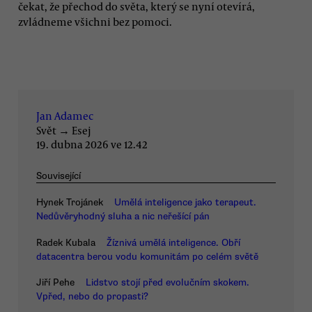
čekat, že přechod do světa, který se nyní otevírá,
zvládneme všichni bez pomoci.
Jan Adamec
Svět
→
Esej
19. dubna 2026 ve 12.42
Související
Hynek Trojánek
Umělá inteligence jako terapeut.
Nedůvěryhodný sluha a nic neřešící pán
Radek Kubala
Žíznivá umělá inteligence. Obří
datacentra berou vodu komunitám po celém světě
Jiří Pehe
Lidstvo stojí před evolučním skokem.
Vpřed, nebo do propasti?