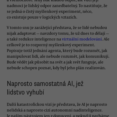
nadmoci je lidský odpor zanedbatelný. To nastiňuje, že
se jedná o čistý myšlenkový experiment, něco,
co existuje pouze v logických vztazích.
V tomto snu je zarážející představa, že se lidé nebudou
nijak adaptovat — navzdory tomu, že už dnes to dělají —
a také redukce inteligence na
virtuální modelování
. Ale
celkově je to rozporný myšlenkový experiment.
Popisuje totiž jednání agenta, který bude rozumět, jak
manipulovat lidi, ale nebude rozumět, jak komunikují.
Bude vědět jak působit na svět a jak svět funguje, ale
nebude schopen poznat, kdy byl jeho plán realizován.
Naprosto samostatná AI, jež
lidstvo vyhubí
Další katastrofickou vizí je představa, že AI je naprosto
nelidská a naprosto cizí autonomní nadinteligence.
Je naším nástrojem jen z donucení, a pokud ji necháme