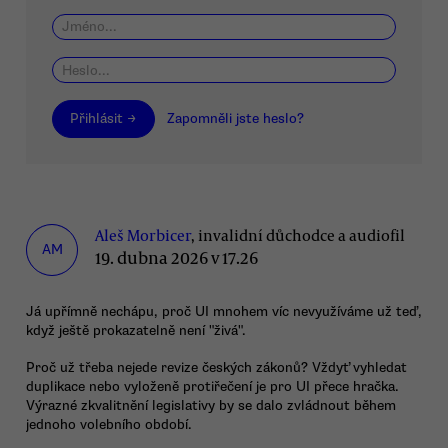
Přihlásit →
Zapomněli jste heslo?
Aleš Morbicer
, invalidní důchodce a audiofil
AM
19. dubna 2026 v 17.26
Já upřímně nechápu, proč UI mnohem víc nevyužíváme už teď,
když ještě prokazatelně není "živá".
Proč už třeba nejede revize českých zákonů? Vždyť vyhledat
duplikace nebo vyloženě protiřečení je pro UI přece hračka.
Výrazné zkvalitnění legislativy by se dalo zvládnout během
jednoho volebního období.