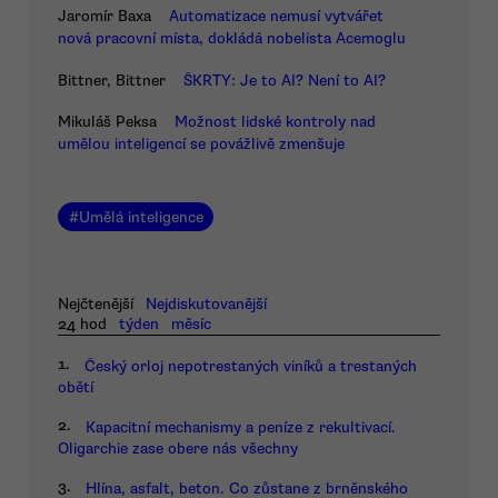
Jaromír Baxa
Automatizace nemusí vytvářet
nová pracovní místa, dokládá nobelista Acemoglu
Bittner, Bittner
ŠKRTY: Je to AI? Není to AI?
Mikuláš Peksa
Možnost lidské kontroly nad
umělou inteligencí se povážlivě zmenšuje
#
Umělá inteligence
Nejčtenější
Nejdiskutovanější
24 hod
týden
měsíc
1.
Český orloj nepotrestaných viníků a trestaných
obětí
2.
Kapacitní mechanismy a peníze z rekultivací.
Oligarchie zase obere nás všechny
3.
Hlína, asfalt, beton. Co zůstane z brněnského