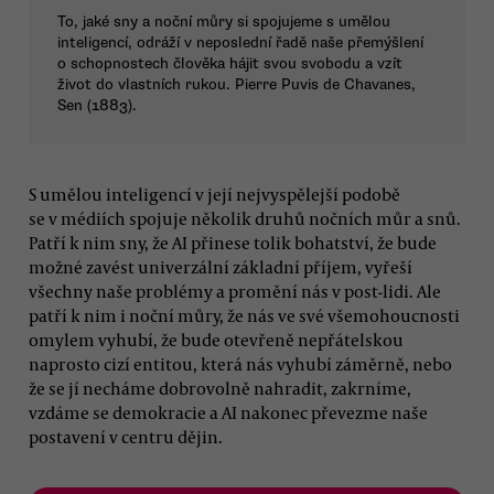
To, jaké sny a noční můry si spojujeme s umělou
inteligencí, odráží v neposlední řadě naše přemýšlení
o schopnostech člověka hájit svou svobodu a vzít
život do vlastních rukou. Pierre Puvis de Chavanes,
Sen (1883).
S umělou inteligencí v její nejvyspělejší podobě
se v médiích spojuje několik druhů nočních můr a snů.
Patří k nim sny, že AI přinese tolik bohatství, že bude
možné zavést univerzální základní příjem, vyřeší
všechny naše problémy a promění nás v post-lidi. Ale
patří k nim i noční můry, že nás ve své všemohoucnosti
omylem vyhubí, že bude otevřeně nepřátelskou
naprosto cizí entitou, která nás vyhubí záměrně, nebo
že se jí necháme dobrovolně nahradit, zakrníme,
vzdáme se demokracie a AI nakonec převezme naše
postavení v centru dějin.