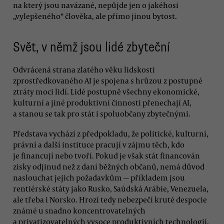
na který jsou navázané, nepůjde jen o jakéhosi
„vylepšeného“ člověka, ale přímo jinou bytost.
Svět, v němž jsou lidé zbyteční
Odvrácená strana zlatého věku lidskosti
zprostředkovaného AI je spojena s hrůzou z postupné
ztráty moci lidí. Lidé postupně všechny ekonomické,
kulturní a jiné produktivní činnosti přenechají AI,
a stanou se tak pro stát i spoluobčany zbytečnými.
Představa vychází z předpokladu, že politické, kulturní,
právní a další instituce pracují v zájmu těch, kdo
je financují nebo tvoří. Pokud je však stát financován
zisky odjinud než z daní běžných občanů, nemá důvod
naslouchat jejich požadavkům — příkladem jsou
rentiérské státy jako Rusko, Saúdská Arábie, Venezuela,
ale třeba i Norsko. Hrozí tedy nebezpečí kruté despocie
známé u snadno koncentrovatelných
a privatizovatelných vysoce produktivních technologií.