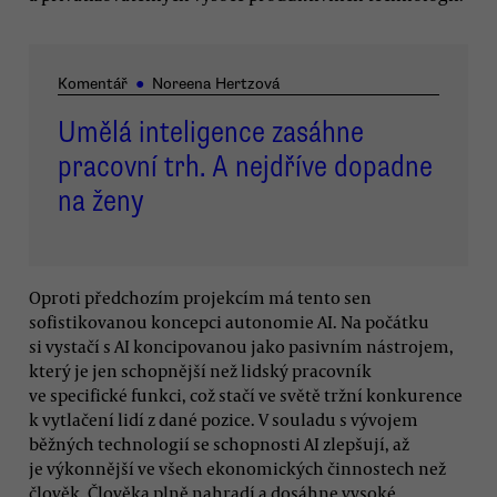
Komentář
●
Noreena Hertzová
Umělá inteligence zasáhne
pracovní trh. A nejdříve dopadne
na ženy
Oproti předchozím projekcím má tento sen
sofistikovanou koncepci autonomie AI. Na počátku
si vystačí s AI koncipovanou jako pasivním nástrojem,
který je jen schopnější než lidský pracovník
ve specifické funkci, což stačí ve světě tržní konkurence
k vytlačení lidí z dané pozice. V souladu s vývojem
běžných technologií se schopnosti AI zlepšují, až
je výkonnější ve všech ekonomických činnostech než
člověk. Člověka plně nahradí a dosáhne vysoké