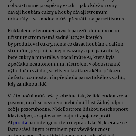
i oboustranně prospěšný vztah — jako když stromy
dávají houbám cukry a houby dávají stromům
minerály — se snadno může převrátit na parazitismus.
Příkladem je fenomén živých pařezů: zlomený nebo
uříznutý strom nemá žádné listy, ze kterých
by produkoval cukry, nemá co dávat houbám a dalším
stromům, jež jsou na něj navázany, a jen paraziticky
bere cukry a minerály. V noční můře AI, která byla
z počátku neautonomním nástrojem v oboustranně
výhodném vztahu, se vlivem krátkozrakého příkazu
de facto osamostatní a přejde do parazitického vztahu,
kdy zaniknou lidé.
V této noční můře vše proběhne tak, že lidé budou zcela
pasivní, nijak se nezmění, nebudou klást žádný odpor —
což je pozoruhodné. Nick Bostrom lidskou neschopnost
klást odpor, adaptovat se, najít si spojence proti
AI
přičítá
nadinteligenci této nepřátelské AI, která se de
facto stává jiným termínem pro vševědoucnost
a všemocnost. Tedy lidé kladou odpor, ale vůči její