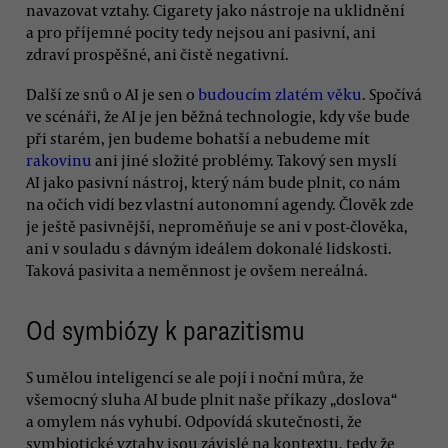
navazovat vztahy. Cigarety jako nástroje na uklidnění
a pro příjemné pocity tedy nejsou ani pasivní, ani
zdraví prospěšné, ani čistě negativní.
Další ze snů o AI je sen o
budoucím zlatém věku
. Spočívá
ve scénáři, že AI je jen běžná technologie, kdy vše bude
při starém, jen budeme bohatší a nebudeme mít
rakovinu
ani jiné složité problémy. Takový sen myslí
AI jako pasivní nástroj, který nám bude plnit, co nám
na očích vidí bez vlastní autonomní agendy. Člověk zde
je ještě pasivnější, neproměňuje se ani v post-člověka,
ani v souladu s dávným ideálem dokonalé lidskosti.
Taková pasivita a neměnnost je ovšem nereálná.
Od symbiózy k parazitismu
S umělou inteligencí se ale pojí i noční můra, že
všemocný sluha AI bude plnit naše příkazy „doslova“
a omylem nás vyhubí. Odpovídá skutečnosti, že
symbiotické vztahy jsou závislé na kontextu, tedy že