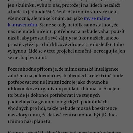
jen skulinku, vyhubí nás, protože jí na lidech nezáleží
a bude to jednodušší řešení. AI v tomto snu sice není
všemocná, ale má se k nám, asi jako
my se máme
k mravencům
. Stane se tedy natolik samostatnou, že
nás nebude k ničemu potřebovat a nebude váhat použít
násilí, aby prosadila své zájmy na úkor našich, anebo
prostě vytěží pro lidi klíčové zdroje a ti v důsledku toho
vyhynou. Lidé se v této projekci nemění, nereagují a jen
se nechají vyhubit.
Pozoruhodné přitom je, že mimozemská inteligence
založená na polovodičových obvodech a elektřině bude
potřebovat stejné limitní zdroje jako dvounohé
uhlovodíkové organismy pojídající biomasu. A nejen
to: bude je dokonce potřebovat i ve stejných
podnebných a geomorfologických podmínkách
vhodných pro lidi, takže nebude možná koexistence
navzdory tomu, že datová centra mohou být již dnes
i mimo naši planetu.
V tomto scénáři je člověk pasivní, neschopný adaptace,