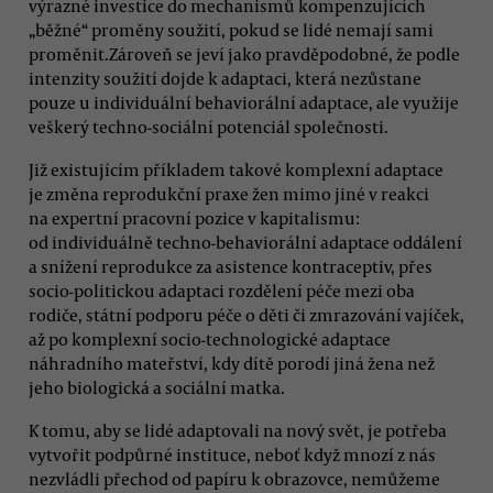
výrazné investice do mechanismů kompenzujících
„běžné“ proměny soužití, pokud se lidé nemají sami
proměnit.Zároveň se jeví jako pravděpodobné, že podle
intenzity soužití dojde k adaptaci, která nezůstane
pouze u individuální behaviorální adaptace, ale využije
veškerý techno-sociální potenciál společnosti.
Již existujícím příkladem takové komplexní adaptace
je změna reprodukční praxe žen mimo jiné v reakci
na expertní pracovní pozice v kapitalismu:
od individuálně techno-behaviorální adaptace oddálení
a snížení reprodukce za asistence kontraceptiv, přes
socio-politickou adaptaci rozdělení péče mezi oba
rodiče, státní podporu péče o děti či zmrazování vajíček,
až po komplexní socio-technologické adaptace
náhradního mateřství, kdy dítě porodí jiná žena než
jeho biologická a sociální matka.
K tomu, aby se lidé adaptovali na nový svět, je potřeba
vytvořit podpůrné instituce, neboť když mnozí z nás
nezvládli přechod od papíru k obrazovce, nemůžeme