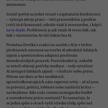
autonomie.
Scénář počítá na jedné straně s exploatační konkurencí
— vyčerpá zdroje práce — vůči pracovníkům a posléze
i vůči širší komunitě, nikoliv však k investorům, i když
i
na ty dojde
. Problémem je jak vztah AI verus lidé, tak
lidé s vlastnictvím AI vůči lidem bez AI.
Proměna člověka v reakci na soužití s AI je v těchto
představách omezená na tvorbu AI advokátů lidských
zájmů a společenskou adaptaci posílením
demokratických procesů. Pozoruhodné je, nakolik
se autoři obávají potřeby mediace — tedy vytváření
AI zástupců lidských zájmů — v kultuře nebo právu.
Přitom ani dnes se bez mediátorů,
zprostředkovávajících nám expertní světy — ať už jsou
to právníci, politici, lobbisté nebo umělečtí kritici —
neobejdeme. Kdo z nás rozumí avantgardní hudbě
a rozvodovému právu současně? To naznačuje, že
se jedná spíše o strach vyšší střední třídy, spíše než