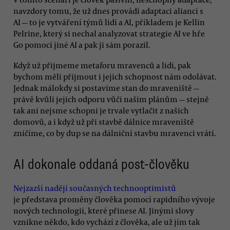
navzdory tomu, že už dnes provádí adaptaci aliancí s
AI — to je vytváření týmů lidí a AI, příkladem je Kellin
Pelrine, který si nechal analyzovat strategie AI ve hře
Go pomocí jiné AI a pak ji sám porazil.
Když už přijmeme metaforu mravenců a lidí, pak
bychom měli přijmout i jejich schopnost nám odolávat.
Jednak málokdy si postavíme stan do mraveniště —
právě kvůli jejich odporu vůči našim plánům — stejně
tak ani nejsme schopni je trvale vytlačit z našich
domovů, a i když už při stavbě dálnice mraveniště
zničíme, co by dup se na dálniční stavbu mravenci vrátí.
AI dokonale oddaná post-člověku
Nejzazší nadějí současných technooptimistů
je představa proměny člověka pomocí rapidního vývoje
nových technologií, které přinese AI. Jinými slovy
vznikne někdo, kdo vychází z člověka, ale už jím tak