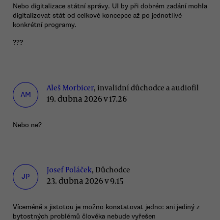
Nebo digitalizace státní správy. UI by při dobrém zadání mohla
digitalizovat stát od celkové koncepce až po jednotlivé
konkrétní programy.
???
Aleš Morbicer
, invalidní důchodce a audiofil
AM
19. dubna 2026 v 17.26
Nebo ne?
Josef Poláček
, Důchodce
JP
23. dubna 2026 v 9.15
Víceméně s jistotou je možno konstatovat jedno: ani jediný z
bytostných problémů člověka nebude vyřešen