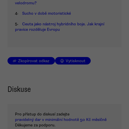
velodromu?
4.
Sucho v době motoristické
5.
Ceuta jako nástroj hybridního boje. Jak krajní
pravice rozděluje Evropu
Zkopírovat odkaz
Vytisknout
Diskuse
Pro přístup do diskusí zadejte
pravidelný dar v minimální hodnotě 50 Kč měsíčně
Děkujeme za podporu.