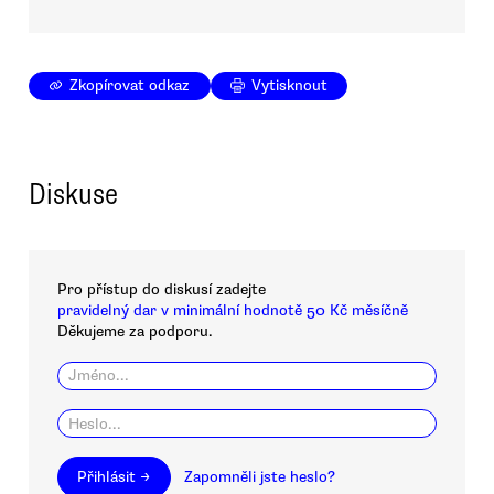
Zkopírovat odkaz
Vytisknout
Diskuse
Pro přístup do diskusí zadejte
pravidelný dar v minimální hodnotě 50 Kč měsíčně
Děkujeme za podporu.
Přihlásit →
Zapomněli jste heslo?