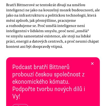
Bratři Bittnerové se tentokrát dívají na umělou
inteligenci ne jako na kouzelný mozek budoucnosti, ale
jako na infrastrukturu a politickou technologii, která
mění způsob, jak přemýšlíme, pracujeme
a rozhodujeme se. Proč umělá inteligence není
inteligentní v lidském smyslu, proč není „umělá“
ve smyslu samostatné existence, ale stojí na lidské
práci, energii a datových centrech, a proč neumí chápat
kontext ani být doopravdy vtipná.
×
Podcast bratří Bittnerů
probouzí českou společnost z
ekonomického kómatu.
Podpořte tvorbu nových dílů i
Vy!