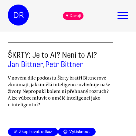
DR
♥ Daruji
ŠKRTY: Je to AI? Není to AI?
Jan Bittner
Petr Bittner
,
V novém díle podcastu Škrty bratři Bittnerové
zkoumají, jak umělá inteligence ovlivňuje naše
životy. Nepropukl kolem ní přehnaný rozruch?
A lze vůbec mluvit o umělé inteligenci jako
o inteligentní?
Zkopírovat odkaz
Vytisknout