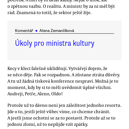
o zpětnou vazbu. O realitu. A ministr by za ni měl být
rád. Znamená to totiž, že sektor ještě žije.
Komentář
●
Alena Zemančíková
Úkoly pro ministra kultury
Kecy v kleci falešně uklidňují. Vytvářejí dojem, že
se něco děje. Pak se rozpadnou. A zůstane ztráta důvěry.
A tu už žádná tisková konference nespraví. Možná je to
moment, kdy by si to měli uvědomit úplně všichni.
Andreji, Petře, Aleno, Oldo!
Protože už to dávno není jen záležitost jednoho resortu.
Jde o to, jestli ještě vůbec víme, co chceme chránit.
A jestli jsme ochotní se za to postavit. Protože až se to
jednou zlomí, už to nepůjde vzít zpátky.