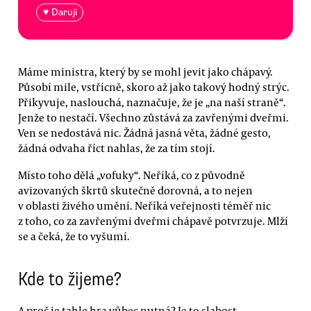
♥ Daruji
Máme ministra, který by se mohl jevit jako chápavý.
Působí mile, vstřícně, skoro až jako takový hodný strýc.
Přikyvuje, naslouchá, naznačuje, že je „na naší straně“.
Jenže to nestačí. Všechno zůstává za zavřenými dveřmi.
Ven se nedostává nic. Žádná jasná věta, žádné gesto,
žádná odvaha říct nahlas, že za tím stojí.
Místo toho dělá „vofuky“. Neříká, co z původně
avizovaných škrtů skutečně dorovná, a to nejen
v oblasti živého umění. Neříká veřejnosti téměř nic
z toho, co za zavřenými dveřmi chápavě potvrzuje. Mlží
se a čeká, že to vyšumí.
Kde to žijeme?
A proč je tahle hra vůbec nutná? Je to slabost