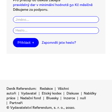
Pro přístup do diskusí zadejte
pravidelný dar v minimální hodnotě 50 Kč měsíčně
Děkujeme za podporu.
Přihlásit →
Zapomněli jste heslo?
Deník Referendum:
Redakce
|
Všichni
autoři
|
Vydavatel
|
Etický kodex
|
Diskuse
|
Nabídky
práce
|
Nadační fond
|
Bluesky
|
Inzerce
|
null
|
Partneři
© Vydavatelství Referendum, s. r. o., 2020.