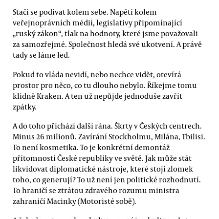
Stačí se podívat kolem sebe. Napětí kolem
veřejnoprávních médií, legislativy připomínající
„ruský zákon“, tlak na hodnoty, které jsme považovali
za samozřejmé. Společnost hledá své ukotvení. A právě
tady se láme led.
Pokud to vláda nevidí, nebo nechce vidět, otevírá
prostor pro něco, co tu dlouho nebylo. Říkejme tomu
klidně Kraken. A ten už nepůjde jednoduše zavřít
zpátky.
A do toho přichází další rána. Škrty v Českých centrech.
Minus 26 milionů. Zavírání Stockholmu, Milána, Tbilisi.
To není kosmetika. To je konkrétní demontáž
přítomnosti České republiky ve světě. Jak může stát
likvidovat diplomatické nástroje, které stojí zlomek
toho, co generují? To už není jen politické rozhodnutí.
To hraničí se ztrátou zdravého rozumu ministra
zahraničí Macinky (Motoristé sobě).