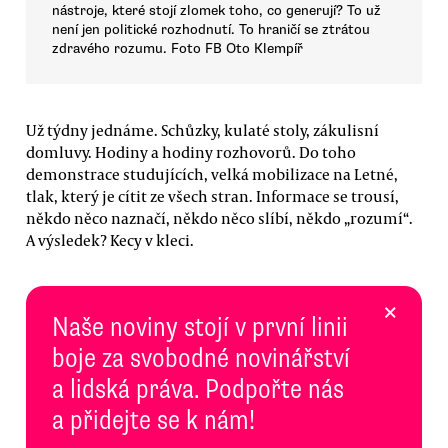
nástroje, které stojí zlomek toho, co generují? To už
není jen politické rozhodnutí. To hraničí se ztrátou
zdravého rozumu. Foto FB Oto Klempíř
Už týdny jednáme. Schůzky, kulaté stoly, zákulisní
domluvy. Hodiny a hodiny rozhovorů. Do toho
demonstrace studujících, velká mobilizace na Letné,
tlak, který je cítit ze všech stran. Informace se trousí,
někdo něco naznačí, někdo něco slíbí, někdo „rozumí“.
A výsledek? Kecy v kleci.
×
Naše noviny stojí v první linii
boje za svobodné novinářství
a lidská práva. Podpořte nás
a přidejte se k nám!