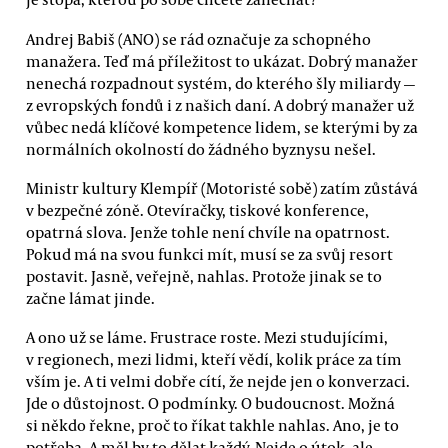
Andrej Babiš (ANO) se rád označuje za schopného
manažera. Teď má příležitost to ukázat. Dobrý manažer
nenechá rozpadnout systém, do kterého šly miliardy —
z evropských fondů i z našich daní. A dobrý manažer už
vůbec nedá klíčové kompetence lidem, se kterými by za
normálních okolností do žádného byznysu nešel.
Ministr kultury Klempíř (Motoristé sobě) zatím zůstává
v bezpečné zóně. Otevíračky, tiskové konference,
opatrná slova. Jenže tohle není chvíle na opatrnost.
Pokud má na svou funkci mít, musí se za svůj resort
postavit. Jasně, veřejně, nahlas. Protože jinak se to
začne lámat jinde.
A ono už se láme. Frustrace roste. Mezi studujícími,
v regionech, mezi lidmi, kteří vědí, kolik práce za tím
vším je. A ti velmi dobře cítí, že nejde jen o konverzaci.
Jde o důstojnost. O podmínky. O budoucnost. Možná
si někdo řekne, proč to říkat takhle nahlas. Ano, je to
potřeba. A měl by to dělat každý. Nejde o útok, ale