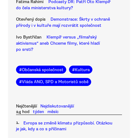
Fatima Rahimi
Podcasty DR: Patří Oto Klempíř
do čela ministerstva kultury?
Otevřený dopis
Demonstrace: Škrty v ochraně
přírody i v kultuře mají rozvrátit společnost
Ivo Bystřičan
Klempíř versus „filmařský
aktivismus“ aneb Chceme filmy, které hladí
po srsti?
#
Občanská společnost
#
Kultura
#
Vláda ANO, SPD a Motoristů sobě
Nejčtenější
Nejdiskutovanější
24 hod
týden
měsíc
1.
Evropa se změně klimatu přizpůsobí. Otázkou
je jak, kdy a co s příčinami