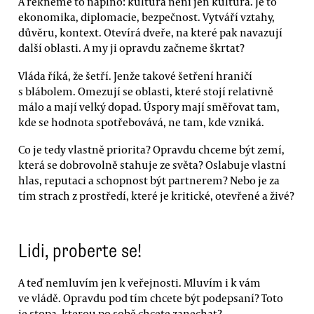
A řekněme to naplno: kultura není jen kultura. Je to
ekonomika, diplomacie, bezpečnost. Vytváří vztahy,
důvěru, kontext. Otevírá dveře, na které pak navazují
další oblasti. A my ji opravdu začneme škrtat?
Vláda říká, že šetří. Jenže takové šetření hraničí
s blábolem. Omezují se oblasti, které stojí relativně
málo a mají velký dopad. Úspory mají směřovat tam,
kde se hodnota spotřebovává, ne tam, kde vzniká.
Co je tedy vlastně priorita? Opravdu chceme být zemí,
která se dobrovolně stahuje ze světa? Oslabuje vlastní
hlas, reputaci a schopnost být partnerem? Nebo je za
tím strach z prostředí, které je kritické, otevřené a živé?
Lidi, proberte se!
A teď nemluvím jen k veřejnosti. Mluvím i k vám
ve vládě. Opravdu pod tím chcete být podepsaní? Toto
je stopa, kterou po sobě chcete zanechat?