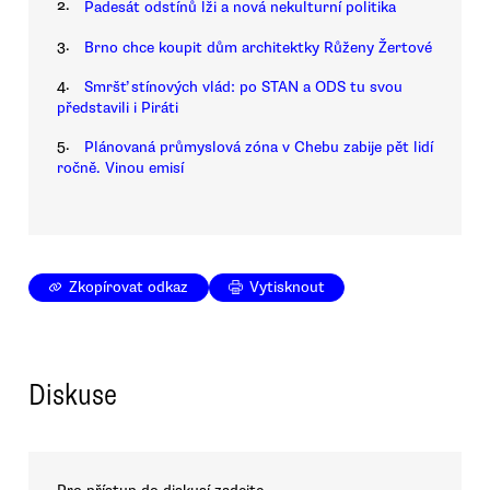
2.
Padesát odstínů lži a nová nekulturní politika
3.
Brno chce koupit dům architektky Růženy Žertové
4.
Smršť stínových vlád: po STAN a ODS tu svou
představili i Piráti
5.
Plánovaná průmyslová zóna v Chebu zabije pět lidí
ročně. Vinou emisí
Zkopírovat odkaz
Vytisknout
Diskuse