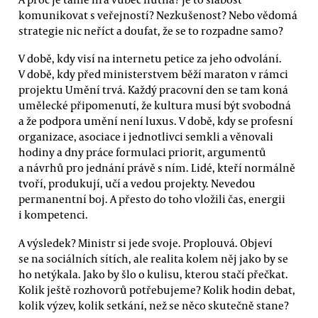
komunikovat s veřejností? Nezkušenost? Nebo vědomá
strategie nic neříct a doufat, že se to rozpadne samo?
V době, kdy visí na internetu petice za jeho odvolání.
V době, kdy před ministerstvem běží maraton v rámci
projektu Umění trvá. Každý pracovní den se tam koná
umělecké připomenutí, že kultura musí být svobodná
a že podpora umění není luxus. V době, kdy se profesní
organizace, asociace i jednotlivci semkli a věnovali
hodiny a dny práce formulaci priorit, argumentů
a návrhů pro jednání právě s ním. Lidé, kteří normálně
tvoří, produkují, učí a vedou projekty. Nevedou
permanentní boj. A přesto do toho vložili čas, energii
i kompetenci.
A výsledek? Ministr si jede svoje. Proplouvá. Objeví
se na sociálních sítích, ale realita kolem něj jako by se
ho netýkala. Jako by šlo o kulisu, kterou stačí přečkat.
Kolik ještě rozhovorů potřebujeme? Kolik hodin debat,
kolik výzev, kolik setkání, než se něco skutečně stane?