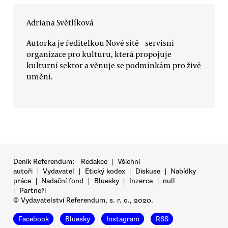
Adriana Světlíková
Autorka je ředitelkou Nové sítě – servisní
organizace pro kulturu, která propojuje
kulturní sektor a věnuje se podmínkám pro živé
umění.
Deník Referendum:
Redakce
|
Všichni
autoři
|
Vydavatel
|
Etický kodex
|
Diskuse
|
Nabídky
práce
|
Nadační fond
|
Bluesky
|
Inzerce
|
null
|
Partneři
© Vydavatelství Referendum, s. r. o., 2020.
Facebook
Bluesky
Instagram
RSS