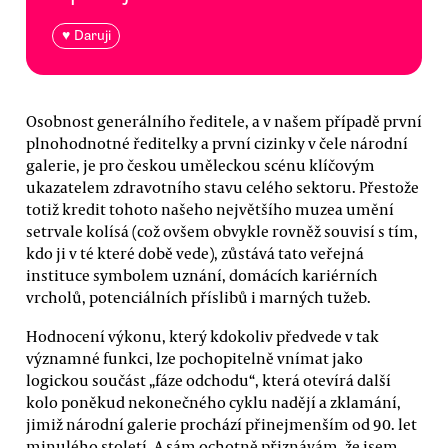
♥ Daruji
Osobnost generálního ředitele, a v našem případě první
plnohodnotné ředitelky a první cizinky v čele národní
galerie, je pro českou uměleckou scénu klíčovým
ukazatelem zdravotního stavu celého sektoru. Přestože
totiž kredit tohoto našeho největšího muzea umění
setrvale kolísá (což ovšem obvykle rovněž souvisí s tím,
kdo ji v té které době vede), zůstává tato veřejná
instituce symbolem uznání, domácích kariérních
vrcholů, potenciálních příslibů i marných tužeb.
Hodnocení výkonu, který kdokoliv předvede v tak
významné funkci, lze pochopitelně vnímat jako
logickou součást „fáze odchodu“, která otevírá další
kolo poněkud nekonečného cyklu nadějí a zklamání,
jimiž národní galerie prochází přinejmenším od 90. let
minulého století. A sám ochotně přiznávám, že jsem