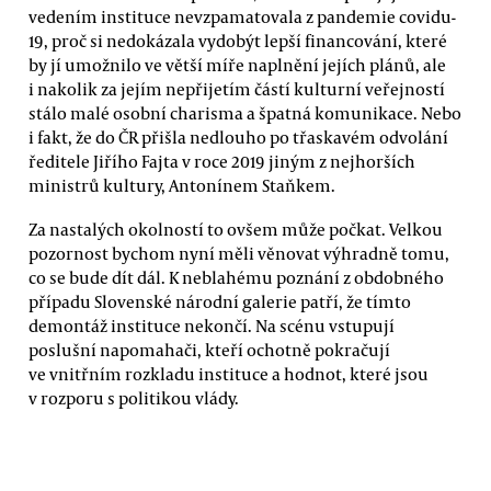
vedením instituce nevzpamatovala z pandemie covidu-
19, proč si nedokázala vydobýt lepší financování, které
by jí umožnilo ve větší míře naplnění jejích plánů, ale
i nakolik za jejím nepřijetím částí kulturní veřejností
stálo malé osobní charisma a špatná komunikace. Nebo
i fakt, že do ČR přišla nedlouho po třaskavém odvolání
ředitele Jiřího Fajta v roce 2019 jiným z nejhorších
ministrů kultury, Antonínem Staňkem.
Za nastalých okolností to ovšem může počkat. Velkou
pozornost bychom nyní měli věnovat výhradně tomu,
co se bude dít dál. K neblahému poznání z obdobného
případu Slovenské národní galerie patří, že tímto
demontáž instituce nekončí. Na scénu vstupují
poslušní napomahači, kteří ochotně pokračují
ve vnitřním rozkladu instituce a hodnot, které jsou
v rozporu s politikou vlády.