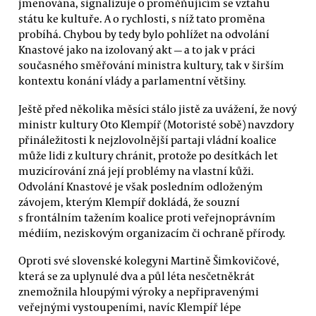
jmenována, signalizuje o proměňujícím se vztahu
státu ke kultuře. A o rychlosti, s níž tato proměna
probíhá. Chybou by tedy bylo pohlížet na odvolání
Knastové jako na izolovaný akt — a to jak v práci
současného směřování ministra kultury, tak v širším
kontextu konání vlády a parlamentní většiny.
Ještě před několika měsíci stálo jistě za uvážení, že nový
ministr kultury Oto Klempíř (Motoristé sobě) navzdory
přináležitosti k nejzlovolnější partaji vládní koalice
může lidi z kultury chránit, protože po desítkách let
muzicírování zná její problémy na vlastní kůži.
Odvolání Knastové je však posledním odloženým
závojem, kterým Klempíř dokládá, že souzní
s frontálním tažením koalice proti veřejnoprávním
médiím, neziskovým organizacím či ochraně přírody.
Oproti své slovenské kolegyni Martině Šimkovičové,
která se za uplynulé dva a půl léta nesčetněkrát
znemožnila hloupými výroky a nepřipravenými
veřejnými vystoupeními, navíc Klempíř lépe