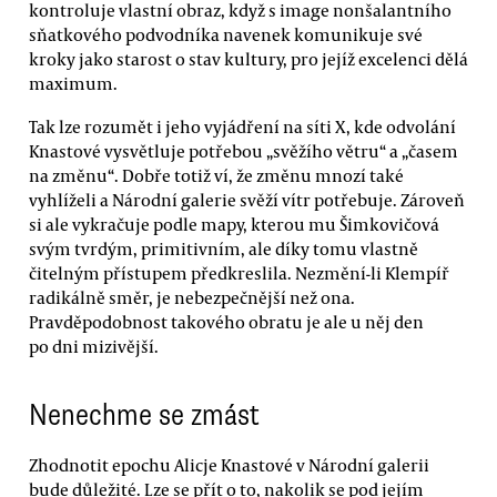
kontroluje vlastní obraz, když s image nonšalantního
sňatkového podvodníka navenek komunikuje své
kroky jako starost o stav kultury, pro jejíž excelenci dělá
maximum.
Tak lze rozumět i jeho vyjádření na síti X, kde odvolání
Knastové vysvětluje potřebou „svěžího větru“ a „časem
na změnu“. Dobře totiž ví, že změnu mnozí také
vyhlíželi a Národní galerie svěží vítr potřebuje. Zároveň
si ale vykračuje podle mapy, kterou mu Šimkovičová
svým tvrdým, primitivním, ale díky tomu vlastně
čitelným přístupem předkreslila. Nezmění-li Klempíř
radikálně směr, je nebezpečnější než ona.
Pravděpodobnost takového obratu je ale u něj den
po dni mizivější.
Nenechme se zmást
Zhodnotit epochu Alicje Knastové v Národní galerii
bude důležité. Lze se přít o to, nakolik se pod jejím