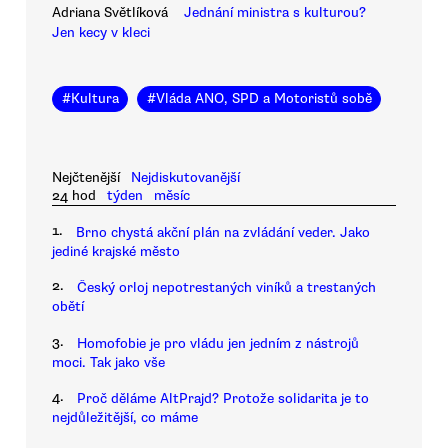
Adriana Světlíková
Jednání ministra s kulturou?
Jen kecy v kleci
#
Kultura
#
Vláda ANO, SPD a Motoristů sobě
Nejčtenější
Nejdiskutovanější
24 hod
týden
měsíc
1.
Brno chystá akční plán na zvládání veder. Jako
jediné krajské město
2.
Český orloj nepotrestaných viníků a trestaných
obětí
3.
Homofobie je pro vládu jen jedním z nástrojů
moci. Tak jako vše
4.
Proč děláme AltPrajd? Protože solidarita je to
nejdůležitější, co máme