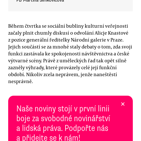
FB Martina Šimkovičová
Během čtvrtka se sociální bubliny kulturní veřejnosti
začaly plnit chumly diskusí o odvolání Alicje Knastové
z pozice generální ředitelky Národní galerie v Praze.
Jejich součástí se za mnohé staly debaty o tom, zda svoji
funkci zastávala ke spokojenosti návštěvnictva a české
výtvarné scény. Právě z uměleckých řad tak opět silně
zazněly výhrady, které provázely celé její funkční
období. Nikoliv zcela neprávem, jenže naneštěstí
nesprávně.
×
Naše noviny stojí v první linii
boje za svobodné novinářství
a lidská práva. Podpořte nás
a přidejte se k nám!