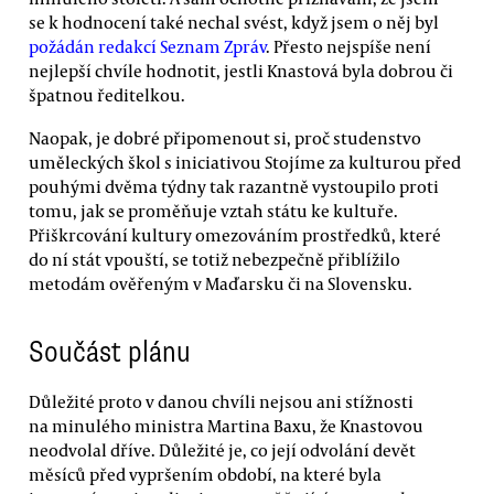
se k hodnocení také nechal svést, když jsem o něj byl
požádán redakcí Seznam Zpráv
. Přesto nejspíše není
nejlepší chvíle hodnotit, jestli Knastová byla dobrou či
špatnou ředitelkou.
Naopak, je dobré připomenout si, proč studenstvo
uměleckých škol s iniciativou Stojíme za kulturou před
pouhými dvěma týdny tak razantně vystoupilo proti
tomu, jak se proměňuje vztah státu ke kultuře.
Přiškrcování kultury omezováním prostředků, které
do ní stát vpouští, se totiž nebezpečně přiblížilo
metodám ověřeným v Maďarsku či na Slovensku.
Součást plánu
Důležité proto v danou chvíli nejsou ani stížnosti
na minulého ministra Martina Baxu, že Knastovou
neodvolal dříve. Důležité je, co její odvolání devět
měsíců před vypršením období, na které byla