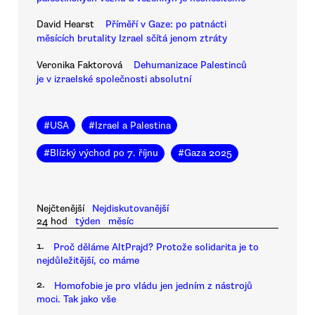
David Hearst
Příměří v Gaze: po patnácti
měsících brutality Izrael sčítá jenom ztráty
Veronika Faktorová
Dehumanizace Palestinců
je v izraelské společnosti absolutní
#
USA
#
Izrael a Palestina
#
Blízký východ po 7. říjnu
#
Gaza 2025
Nejčtenější
Nejdiskutovanější
24 hod
týden
měsíc
1.
Proč děláme AltPrajd? Protože solidarita je to
nejdůležitější, co máme
2.
Homofobie je pro vládu jen jedním z nástrojů
moci. Tak jako vše