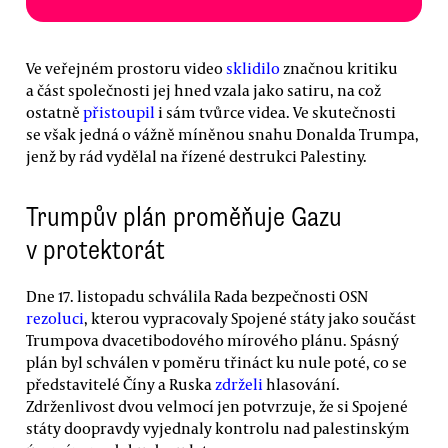
Ve veřejném prostoru video
sklidilo
značnou kritiku
a část společnosti jej hned vzala jako satiru, na což
ostatně
přistoupil
i sám tvůrce videa. Ve skutečnosti
se však jedná o vážně míněnou snahu Donalda Trumpa,
jenž by rád vydělal na řízené destrukci Palestiny.
Trumpův plán proměňuje Gazu
v protektorát
Dne 17. listopadu schválila Rada bezpečnosti OSN
rezoluci
, kterou vypracovaly Spojené státy jako součást
Trumpova dvacetibodového mírového plánu. Spásný
plán byl schválen v poměru třináct ku nule poté, co se
představitelé Číny a Ruska
zdrželi
hlasování.
Zdrženlivost dvou velmocí jen potvrzuje, že si Spojené
státy doopravdy vyjednaly kontrolu nad palestinským