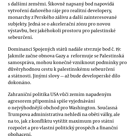
s dalšími zeměmi. Šikovně napsaný bod napovídá
vytvoření daňového ráje pro realitní developery,
monarchy z Perského zálivu a další zainteresované
subjekty. Jedná se o akcelerační zónu pro novou
výstavbu, bez jakéhokoli prostoru pro palestinské
sebeurčení.
Dominanci Spojených států nadále stvrzuje bod č. 19:
Jakmile začne obnova Gazy a reformuje se Palestinská
samospráva, mohou konečně vzniknout podmínky pro
důvěryhodnou cestu k palestinskému sebeurčení
a státnosti. Jinými slovy — až bude developerské dílo
dokonáno.
Zahraniční politika USA vůči zemím napadeným
agresorem připomíná spíše vyjednávání
o nejvýhodnější obchod pro Washington. Současná
Trumpova administrativa nehledí na oběti války, ale
na to, jak z konfliktu vytěžit maximum pro státní
rozpočet a pro vlastní politický prospěch a finanční
obohacení.