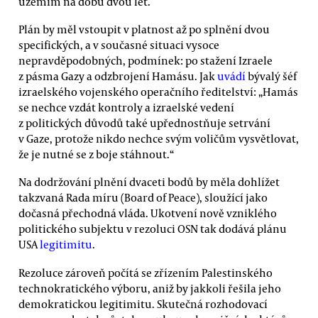
územím na dobu dvou let.
Plán by měl vstoupit v platnost až po splnění dvou
specifických, a v současné situaci vysoce
nepravděpodobných, podmínek: po stažení Izraele
z pásma Gazy a odzbrojení Hamásu. Jak
uvádí
bývalý šéf
izraelského vojenského operačního ředitelství: „Hamás
se nechce vzdát kontroly a izraelské vedení
z politických důvodů také upřednostňuje setrvání
v Gaze, protože nikdo nechce svým voličům vysvětlovat,
že je nutné se z boje stáhnout.“
Na dodržování plnění dvaceti bodů by měla dohlížet
takzvaná Rada míru (Board of Peace), sloužící jako
dočasná přechodná vláda. Ukotvení nově vzniklého
politického subjektu v rezoluci OSN tak dodává plánu
USA
legitimitu
.
Rezoluce zároveň počítá se zřízením Palestinského
technokratického výboru, aniž by jakkoli řešila jeho
demokratickou legitimitu. Skutečná rozhodovací