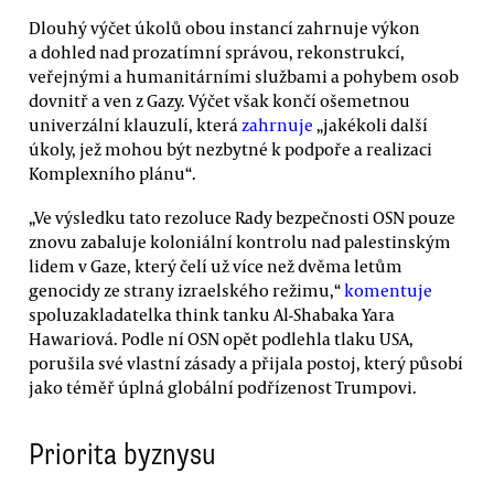
Dlouhý výčet úkolů obou instancí zahrnuje výkon
a dohled nad prozatímní správou, rekonstrukcí,
veřejnými a humanitárními službami a pohybem osob
dovnitř a ven z Gazy. Výčet však končí ošemetnou
univerzální klauzulí, která
zahrnuje
„jakékoli další
úkoly, jež mohou být nezbytné k podpoře a realizaci
Komplexního plánu“.
„Ve výsledku tato rezoluce Rady bezpečnosti OSN pouze
znovu zabaluje koloniální kontrolu nad palestinským
lidem v Gaze, který čelí už více než dvěma letům
genocidy ze strany izraelského režimu,“
komentuje
spoluzakladatelka think tanku Al-Shabaka Yara
Hawariová. Podle ní OSN opět podlehla tlaku USA,
porušila své vlastní zásady a přijala postoj, který působí
jako téměř úplná globální podřízenost Trumpovi.
Priorita byznysu