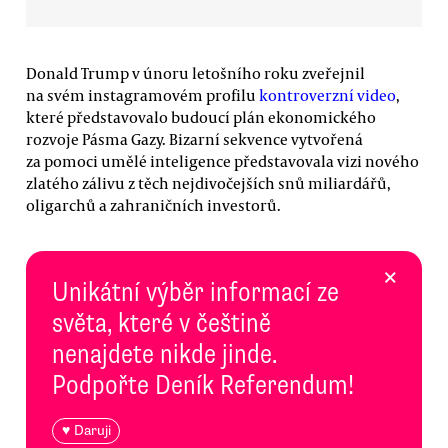
Donald Trump v únoru letošního roku zveřejnil
na svém instagramovém profilu
kontroverzní video
,
které představovalo budoucí plán ekonomického
rozvoje Pásma Gazy. Bizarní sekvence vytvořená
za pomoci umělé inteligence představovala vizi nového
zlatého zálivu z těch nejdivočejších snů miliardářů,
oligarchů a zahraničních investorů.
×
Unikátní výběr informací ze
světa, které v češtině
nenajdete nikde jinde.
Podpořte Deník Referendum!
♥ Daruji