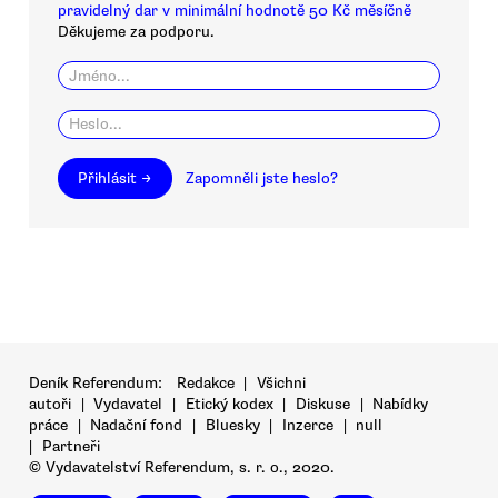
pravidelný dar v minimální hodnotě 50 Kč měsíčně
Děkujeme za podporu.
Přihlásit →
Zapomněli jste heslo?
Deník Referendum:
Redakce
|
Všichni
autoři
|
Vydavatel
|
Etický kodex
|
Diskuse
|
Nabídky
práce
|
Nadační fond
|
Bluesky
|
Inzerce
|
null
|
Partneři
© Vydavatelství Referendum, s. r. o., 2020.