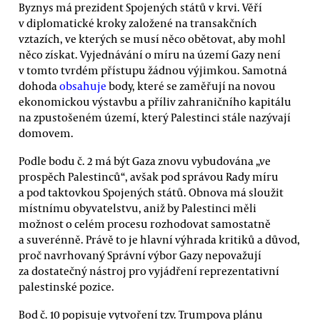
Byznys má prezident Spojených států v krvi. Věří
v diplomatické kroky založené na transakčních
vztazích, ve kterých se musí něco obětovat, aby mohl
něco získat. Vyjednávání o míru na území Gazy není
v tomto tvrdém přístupu žádnou výjimkou. Samotná
dohoda
obsahuje
body, které se zaměřují na novou
ekonomickou výstavbu a příliv zahraničního kapitálu
na zpustošeném území, který Palestinci stále nazývají
domovem.
Podle bodu č. 2 má být Gaza znovu vybudována „ve
prospěch Palestinců“, avšak pod správou Rady míru
a pod taktovkou Spojených států. Obnova má sloužit
místnímu obyvatelstvu, aniž by Palestinci měli
možnost o celém procesu rozhodovat samostatně
a suverénně. Právě to je hlavní výhrada kritiků a důvod,
proč navrhovaný Správní výbor Gazy nepovažují
za dostatečný nástroj pro vyjádření reprezentativní
palestinské pozice.
Bod č. 10 popisuje vytvoření tzv. Trumpova plánu