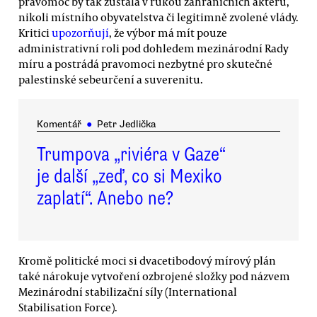
pravomoc by tak zůstala v rukou zahraničních aktérů,
nikoli místního obyvatelstva či legitimně zvolené vlády.
Kritici
upozorňují
, že výbor má mít pouze
administrativní roli pod dohledem mezinárodní Rady
míru a postrádá pravomoci nezbytné pro skutečné
palestinské sebeurčení a suverenitu.
Komentář
●
Petr Jedlička
Trumpova „riviéra v Gaze“
je další „zeď, co si Mexiko
zaplatí“. Anebo ne?
Kromě politické moci si dvacetibodový mírový plán
také nárokuje vytvoření ozbrojené složky pod názvem
Mezinárodní stabilizační síly (International
Stabilisation Force).