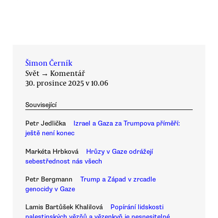
Šimon Černík
Svět
→
Komentář
30. prosince 2025 v 10.06
Související
Petr Jedlička
Izrael a Gaza za Trumpova příměří:
ještě není konec
Markéta Hrbková
Hrůzy v Gaze odrážejí
sebestřednost nás všech
Petr Bergmann
Trump a Západ v zrcadle
genocidy v Gaze
Lamis Bartůšek Khalilová
Popírání lidskosti
palestinských vězňů a vězenkyň je nesnesitelné