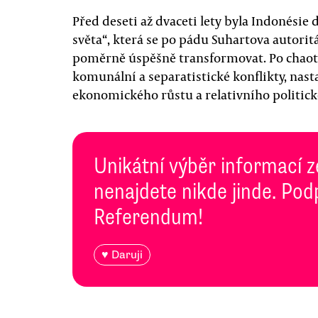
Před deseti až dvaceti lety byla Indonésie
světa“, která se po pádu Suhartova autorit
poměrně úspěšně transformovat. Po chaoti
komunální a separatistické konflikty, nast
ekonomického růstu a relativního politick
Unikátní výběr informací z
nenajdete nikde jinde. Pod
Referendum!
♥ Daruji