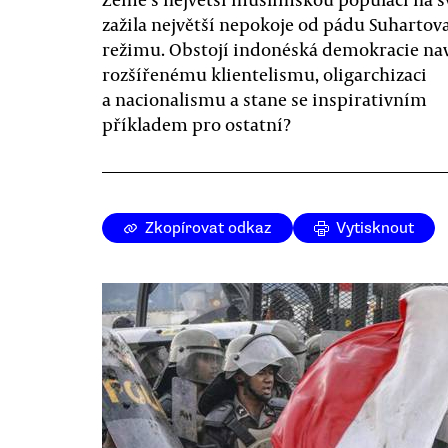
zažila největší nepokoje od pádu Suhartov
režimu. Obstojí indonéská demokracie na
rozšířenému klientelismu, oligarchizaci
a nacionalismu a stane se inspirativním
příkladem pro ostatní?
Zkopírovat odkaz
Vytisknout