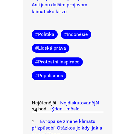
Asii jsou dalším projevem
klimatické krize
#
Politika
#
Indonésie
#
Lidská práva
#
Protestní inspirace
#
Populismus
Nejčtenější
Nejdiskutovanější
24 hod
týden
měsíc
1.
Evropa se změně klimatu
přizpůsobí. Otázkou je kdy, jak a