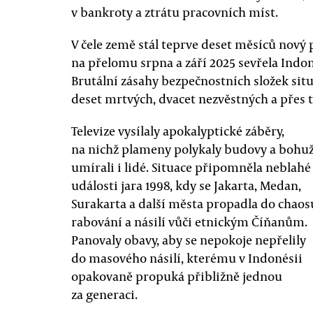
v bankroty a ztrátu pracovních míst.
V čele země stál teprve deset měsíců nový
na přelomu srpna a září 2025 sevřela Indon
Brutální zásahy bezpečnostních složek situa
deset mrtvých, dvacet nezvěstných a přes tř
Televize vysílaly apokalyptické záběry,
na nichž plameny polykaly budovy a bohuž
umírali i lidé. Situace připomněla neblahé
události jara 1998, kdy se Jakarta, Medan,
Surakarta a další města propadla do chaos
rabování a násilí vůči etnickým Číňanům.
Panovaly obavy, aby se nepokoje nepřelily
do masového násilí, kterému v Indonésii
opakovaně propuká přibližně jednou
za generaci.