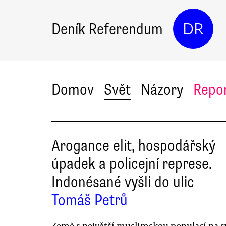
Deník Referendum
DR
Domov
Svět
Názory
Repo
Arogance elit, hospodářský
úpadek a policejní represe.
Indonésané vyšli do ulic
Tomáš Petrů
Země s největší muslimskou populací na s