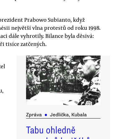
 prezident Prabowo Subianto, když
ésii největší vlna protestů od roku 1998.
ci dále vyhrotily. Bilance byla děsivá:
i tisíce zatčených.
el
u,
Zpráva
●
Jedlička, Kubala
Tabu ohledně