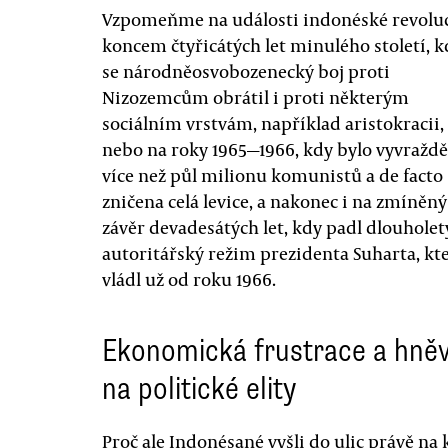
Vzpomeňme na události indonéské revolu
koncem čtyřicátých let minulého století, k
se národněosvobozenecký boj proti
Nizozemcům obrátil i proti některým
sociálním vrstvám, například aristokracii,
nebo na roky 1965—1966, kdy bylo vyvražd
více než půl milionu komunistů a de facto
zničena celá levice, a nakonec i na zmíněný
závěr devadesátých let, kdy padl dlouholet
autoritářský režim prezidenta Suharta, kt
vládl už od roku 1966.
Ekonomická frustrace a hně
na politické elity
Proč ale Indonésané vyšli do ulic právě na