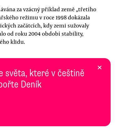
 dávána za vzácný příklad země „třetího
ářského režimu v roce 1998 dokázala
ckých začátcích, kdy zemi sužovaly
alo od roku 2004 období stability,
ého klidu.
×
e světa, které v češtině
pořte Deník