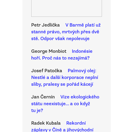
Petr Jedlička
V Barmě platí už
stanné právo, mrtvých přes dvě
stě. Odpor však nepolevuje
George Monbiot
Indonésie
hoří. Proč nás to nezajímá?
Josef Patočka
Palmový olej:
Nestlé a další korporace neplní
sliby, pralesy se pořád kácejí
Jan Černín
Vize ekologického
státu neexistuje… a co když
tu je?
Radek Kubala
Rekordní
záplavy v Číně a jihovýchodní