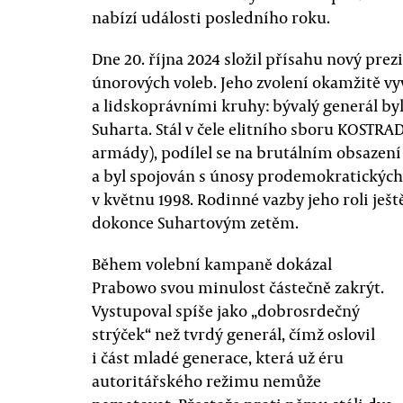
nabízí události posledního roku.
Dne 20. října 2024 složil přísahu nový pre
únorových voleb. Jeho zvolení okamžitě v
a lidskoprávními kruhy: bývalý generál by
Suharta. Stál v čele elitního sboru KOSTRA
armády), podílel se na brutálním obsazen
a byl spojován s únosy prodemokratickýc
v květnu 1998. Rodinné vazby jeho roli ještě
dokonce Suhartovým zetěm.
Během volební kampaně dokázal
Prabowo svou minulost částečně zakrýt.
Vystupoval spíše jako „dobrosrdečný
strýček“ než tvrdý generál, čímž oslovil
i část mladé generace, která už éru
autoritářského režimu nemůže