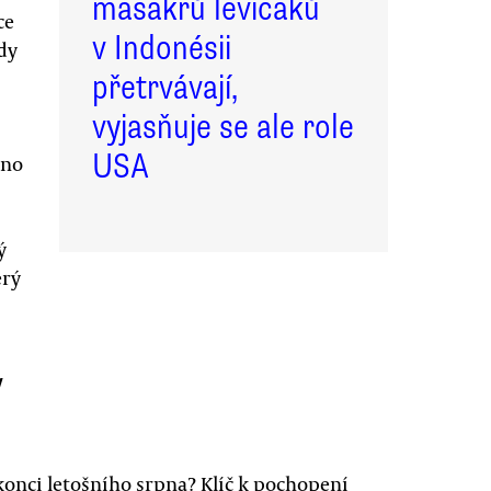
masakrů levičáků
ce
v Indonésii
dy
přetrvávají,
vyjasňuje se ale role
USA
ěno
ý
erý
v
 konci letošního srpna? Klíč k pochopení