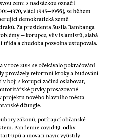
 svou zemi s nadsázkou označil
901—1970, vládl 1945—1966), se během
perující demokratická země,
 draků. Za prezidenta Susila Bambanga
oblémy — korupce, vliv islamistů, slabá
í třída a chudoba pozvolna ustupovala.
 v roce 2014 se očekávalo pokračování
dy provázely reformní kroky a budování
í v boji s korupcí začíná oslabovat,
autoritářské prvky prosazované
 v projektu nového hlavního města
ntanské džungle.
oubory zákonů, potírající občanské
stem. Pandemie covid-19, odliv
art-upů a inovací navíc vyústily