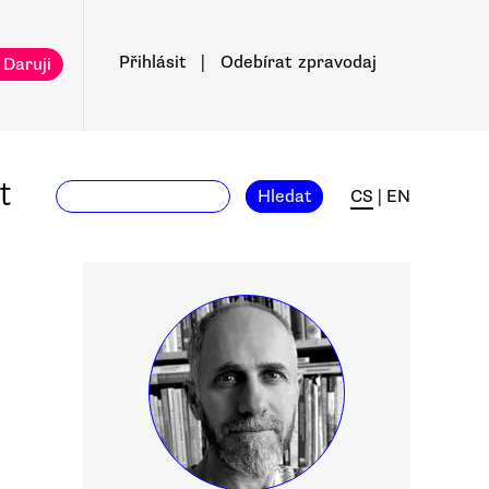
Přihlásit
|
Odebírat
zpravodaj
 Daruji
t
Hledat
CS
|
EN