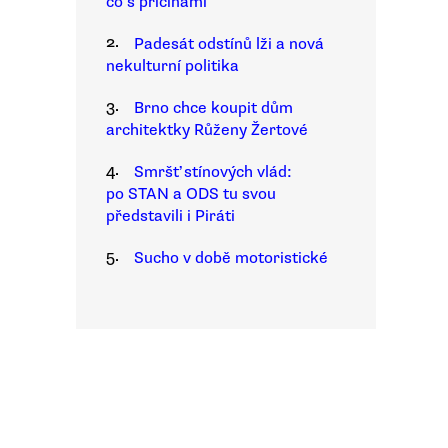
co s příčinami
2.
Padesát odstínů lži a nová
nekulturní politika
3.
Brno chce koupit dům
architektky Růženy Žertové
4.
Smršť stínových vlád:
po STAN a ODS tu svou
představili i Piráti
5.
Sucho v době motoristické