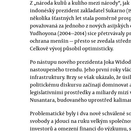
Z „národa kuliů a kuliho mezi národy“, jak
indonéský prezident zakladatel Sukarno (1
několika šťastných let stala poměrně pros
považovaná za jednoho z nových asijských
Yudhoyona (2004—2014) sice přetrvávaly pr
ochrana menšin — přesto se zvedala středn
Celkově vývoj působil optimisticky.
Po nástupu nového prezidenta Joka Widoda
nastoupeného trendu. Jeho první roky vlá
infrastruktury. Brzy se však ukázalo, že úsil
politickému diskursu začínají dominovat 
legislativními prostředky a miliardy mizí
Nusantara, budovaného uprostřed kalima
Problematické byly i dva nově schválené s
svobody a jdoucí na ruku velkým společno
investorů a omezení financí do výzkumu, st