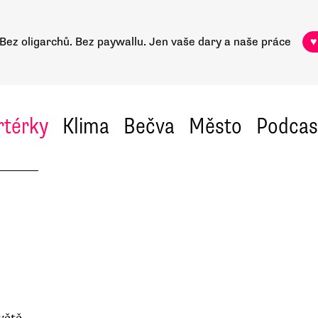
Bez oligarchů. Bez paywallu.
Jen vaše dary a naše práce
♥
rtérky
Klima
Bečva
Město
Podcas
větě