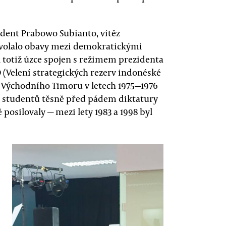
zident Prabowo Subianto, vítěz
yvolalo obavy mezi demokratickými
l totiž úzce spojen s režimem prezidenta
D (Velení strategických rezerv indonéské
í Východního Timoru v letech 1975—1976
h studentů těsně před pádem diktatury
 posilovaly — mezi lety 1983 a 1998 byl