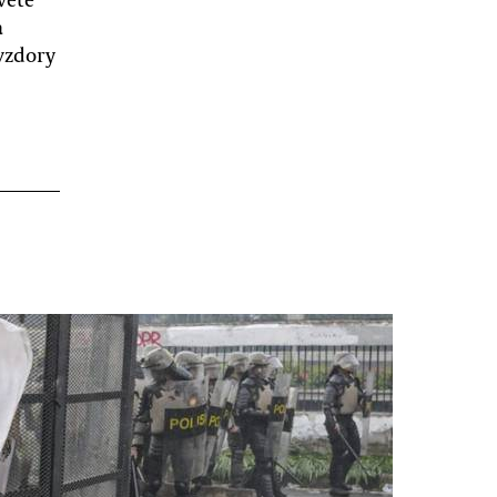
a
vzdory