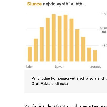
Při vhodné kombinaci větrných a solárních 
Graf Fakta o klimatu
V průměru devětkrát za rok, nejčastěji mez