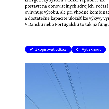
postavit na obnovitelných zdrojích. Počasí 
ovlivňuje výrobu, ale při vhodné kombinac
a dostatečné kapacitě úložišť lze výkyvy vy
V Dánsku nebo Portugalsku to tak již fungu
Zkopírovat odkaz
Vytisknout