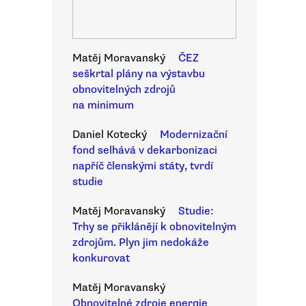
Matěj Moravanský
ČEZ
seškrtal plány na výstavbu
obnovitelných zdrojů
na minimum
Daniel Kotecký
Modernizační
fond selhává v dekarbonizaci
napříč členskými státy, tvrdí
studie
Matěj Moravanský
Studie:
Trhy se přiklánějí k obnovitelným
zdrojům. Plyn jim nedokáže
konkurovat
Matěj Moravanský
Obnovitelné zdroje energie