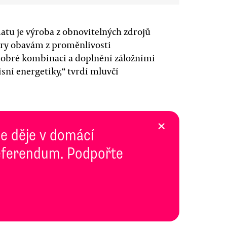
atu je výroba z obnovitelných zdrojů
ory obavám z proměnlivosti
 dobré kombinaci a doplnění záložními
sní energetiky,“ tvrdí mluvčí
×
se děje v domácí
 Referendum. Podpořte