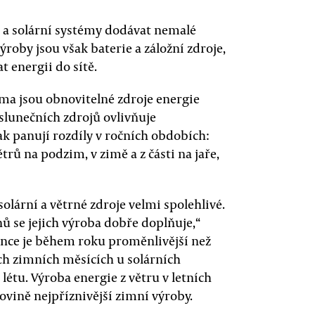
é a solární systémy dodávat nemalé
oby jsou však baterie a záložní zdroje,
t energii do sítě.
lima jsou obnovitelné zdroje energie
 slunečních zdrojů ovlivňuje
k panují rozdíly v ročních obdobích:
trů na podzim, v zimě a z části na jaře,
olární a větrné zdroje velmi spolehlivé.
 se jejich výroba dobře doplňuje,“
lunce je během roku proměnlivější než
ch zimních měsících u solárních
 létu. Výroba energie z větru v letních
ovině nejpříznivější zimní výroby.