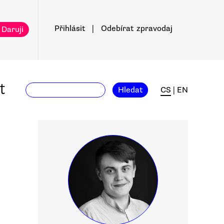
Přihlásit
|
Odebírat
zpravodaj
 Daruji
t
Hledat
CS
|
EN