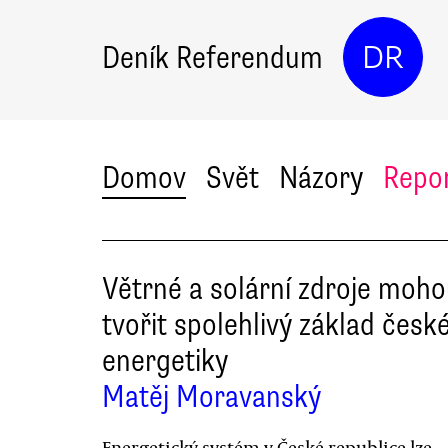
Deník Referendum
DR
Domov
Svět
Názory
Repo
Větrné a solární zdroje moh
tvořit spolehlivý základ česk
energetiky
Matěj Moravanský
Energetický systém v České republice lze