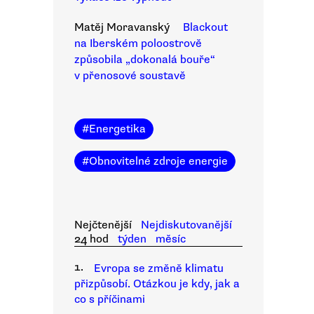
Matěj Moravanský
Blackout
na Iberském poloostrově
způsobila „dokonalá bouře“
v přenosové soustavě
#
Energetika
#
Obnovitelné zdroje energie
Nejčtenější
Nejdiskutovanější
24 hod
týden
měsíc
1.
Evropa se změně klimatu
přizpůsobí. Otázkou je kdy, jak a
co s příčinami