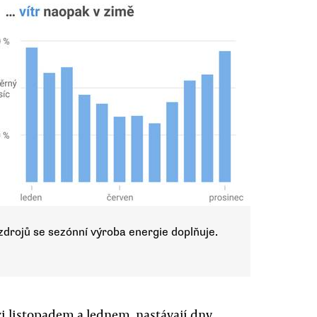
zdrojů se sezónní výroba energie doplňuje.
i listopadem a lednem, nastávají dny,