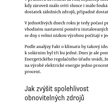
kdy zároveň málo svítí slunce i málo fouká 
dostatek záložních zdrojů, případně dosta
V jednotlivých dnech roku je tedy počasí pr
vhodném nastavení poměru instalovaných 
se dny s velmi nízkou výrobou počítají v j
Podle analýzy Fakt o klimatu by takový id
k solárním byl tři ku jedné. Dnes je ale p
Energetického regulačního úřadu uvádí, že 
na výrobě elektrické energie jedno procent
procent.
Jak zvýšit spolehlivost
obnovitelných zdrojů