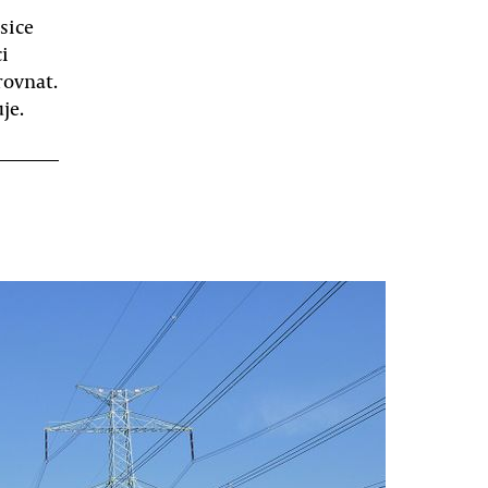
sice
i
rovnat.
je.