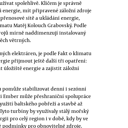
oužívat spolehlivě. Klíčem je správně
 energie, mít připravené záložní zdroje
t přenosové sítě a ukládání energie,
limatu Matěj Kolouch Grabovský. Podle
rojů mírně naddimenzují instalovaný
ěch větrných.
ných elektráren, je podle Fakt o klimatu
gie přijmout ještě další tři opatření:
 úložiště energie a zajistit záložní
u pomůže stabilizovat denní i sezónní
ti Ember může přeshraniční spolupráce
yužití baltského pobřeží a stavbě až
Tyto turbíny by využívaly stálý mořský
rgii pro celý region i v době, kdy by ve
 podmínky pro obnovitelné zdroje.