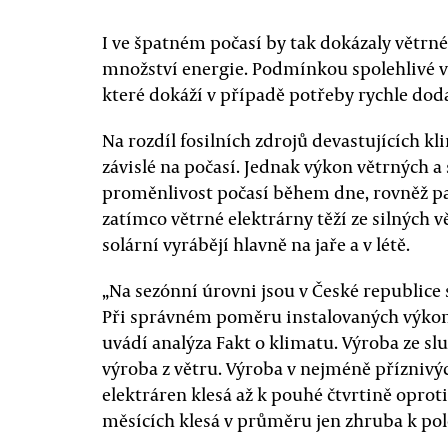
I ve špatném počasí by tak dokázaly větrn
množství energie. Podmínkou spolehlivé výr
které dokáží v případě potřeby rychle doda
Na rozdíl fosilních zdrojů devastujících k
závislé na počasí. Jednak výkon větrných a
proměnlivost počasí během dne, rovněž pa
zatímco větrné elektrárny těží ze silných vě
solární vyrábějí hlavně na jaře a v létě.
„Na sezónní úrovni jsou v České republice s
Při správném poměru instalovaných výkonů
uvádí analýza Fakt o klimatu. Výroba ze s
výroba z větru. Výroba v nejméně příznivý
elektráren klesá až k pouhé čtvrtině oproti
měsících klesá v průměru jen zhruba k pol