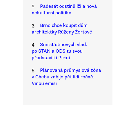
2.
Padesát odstínů lži a nová
nekulturní politika
3.
Brno chce koupit dům
architektky Růženy Žertové
4.
Smršť stínových vlád:
po STAN a ODS tu svou
představili i Piráti
5.
Plánovaná průmyslová zóna
v Chebu zabije pět lidí ročně.
Vinou emisí