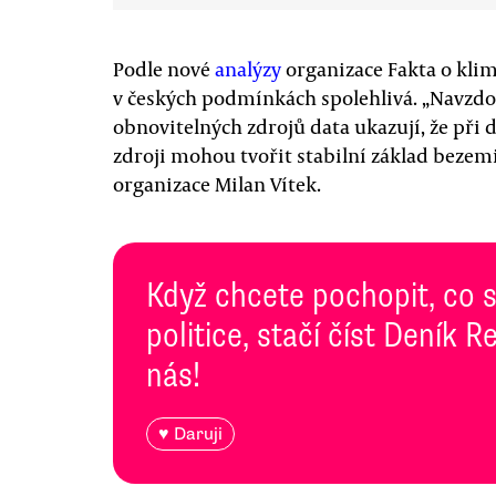
Podle nové
analýzy
organizace Fakta o klim
v českých podmínkách spolehlivá. „Navzd
obnovitelných zdrojů data ukazují, že při
zdroji mohou tvořit stabilní základ bezemi
organizace Milan Vítek.
Když chcete pochopit, co 
politice, stačí číst Deník
nás!
♥ Daruji