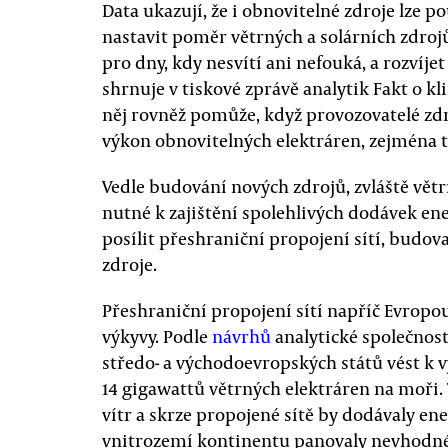
Data ukazují, že i obnovitelné zdroje lze p
nastavit poměr větrných a solárních zdrojů
pro dny, kdy nesvítí ani nefouká, a rozvíje
shrnuje v tiskové zprávě analytik Fakt o k
něj rovněž pomůže, když provozovatelé zd
výkon obnovitelných elektráren, zejména t
Vedle budování nových zdrojů, zvláště větr
nutné k zajištění spolehlivých dodávek ener
posílit přeshraniční propojení sítí, budovat
zdroje.
Přeshraniční propojení sítí napříč Evropo
výkyvy. Podle
návrhů
analytické společnos
středo- a východoevropských států vést k v
14 gigawattů větrných elektráren na moři. 
vítr a skrze propojené sítě by dodávaly ene
vnitrozemí kontinentu panovaly nevhodné