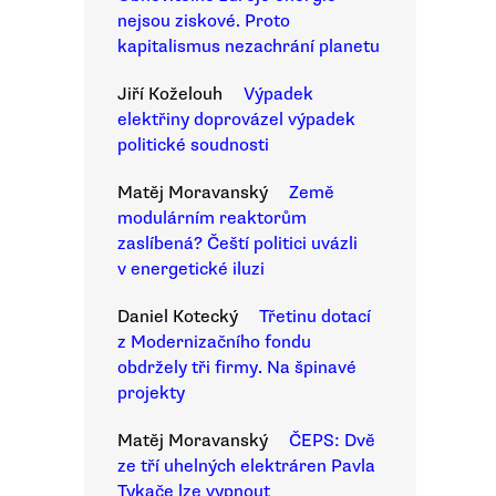
nejsou ziskové. Proto
kapitalismus nezachrání planetu
Jiří Koželouh
Výpadek
elektřiny doprovázel výpadek
politické soudnosti
Matěj Moravanský
Země
modulárním reaktorům
zaslíbená? Čeští politici uvázli
v energetické iluzi
Daniel Kotecký
Třetinu dotací
z Modernizačního fondu
obdržely tři firmy. Na špinavé
projekty
Matěj Moravanský
ČEPS: Dvě
ze tří uhelných elektráren Pavla
Tykače lze vypnout