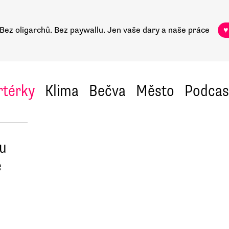
Bez oligarchů. Bez paywallu.
Jen vaše dary a naše práce
♥
rtérky
Klima
Bečva
Město
Podcas
ou
é