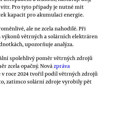
vítr. Pro tyto případy je nutné mít
tek kapacit pro akumulaci energie.
oměnlivé, ale ne zcela nahodilé. Při
výkonů větrných a solárních elektráren
ednotkách, upozorňuje analýza.
eální spolehlivý poměr větrných zdrojů
oměr zcela opačný. Nová
zpráva
v roce 2024 tvořil podíl větrných zdrojů
o, zatímco solární zdroje vyrobily pět