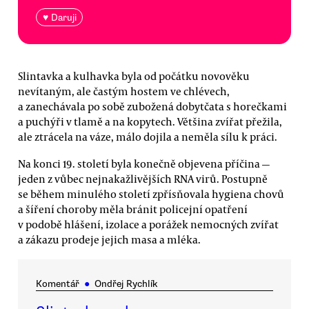
♥ Daruji
Slintavka a kulhavka byla od počátku novověku
nevítaným, ale častým hostem ve chlévech,
a zanechávala po sobě zubožená dobytčata s horečkami
a puchýři v tlamě a na kopytech. Většina zvířat přežila,
ale ztrácela na váze, málo dojila a neměla sílu k práci.
Na konci 19. století byla konečně objevena příčina —
jeden z vůbec nejnakažlivějších RNA virů. Postupně
se během minulého století zpřísňovala hygiena chovů
a šíření choroby měla bránit policejní opatření
v podobě hlášení, izolace a porážek nemocných zvířat
a zákazu prodeje jejich masa a mléka.
Komentář
●
Ondřej Rychlík