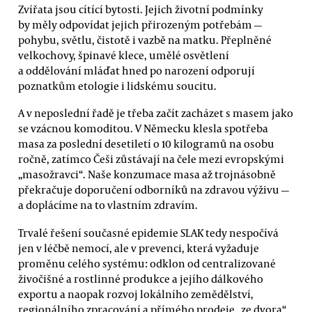
Zvířata jsou cítící bytosti. Jejich životní podmínky
by měly odpovídat jejich přirozeným potřebám —
pohybu, světlu, čistotě i vazbě na matku. Přeplněné
velkochovy, špinavé klece, umělé osvětlení
a oddělování mláďat hned po narození odporují
poznatkům etologie i lidskému soucitu.
A v neposlední řadě je třeba začít zacházet s masem jako
se vzácnou komoditou. V Německu klesla spotřeba
masa za poslední desetiletí o 10 kilogramů na osobu
ročně, zatímco Češi zůstávají na čele mezi evropskými
„masožravci“. Naše konzumace masa až trojnásobně
překračuje doporučení odborníků na zdravou výživu —
a doplácíme na to vlastním zdravím.
Trvalé řešení současné epidemie SLAK tedy nespočívá
jen v léčbě nemocí, ale v prevenci, která vyžaduje
proměnu celého systému: odklon od centralizované
živočišné a rostlinné produkce a jejího dálkového
exportu a naopak rozvoj lokálního zemědělství,
regionálního zpracování a přímého prodeje „ze dvora“.