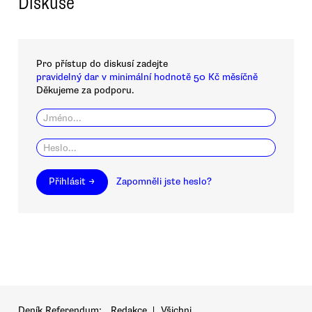
Diskuse
Pro přístup do diskusí zadejte
pravidelný dar v minimální hodnotě 50 Kč měsíčně
Děkujeme za podporu.
Přihlásit →
Zapomněli jste heslo?
Deník Referendum:
Redakce
|
Všichni