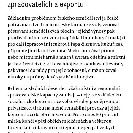
zpracovatelích a exportu
Základním problémem českého zemědělství je české
potravinářství. Tradiční český farmář se vždy věnoval
pěstování zemědělských plodin, jejichž výnosy pak
prodával přímo ze dvora (například brambory či mák) či
pro další zpracování (cukrová řepa či zrnová kukuřice),
případně jimi krmil zvířata. Mléko prodával přímo
nebo místní mlékárně a masná zvířata odebírala místní
jatka a řeznictví. Statková hnojiva produkovaná zvířaty
pak vracel do půdy pro její obohacení, čímž snižoval
nároky na průmyslově vyráběná hnojiva.
Během posledních desetiletí však místní a regionální
zpracovatelské kapacity zanikají — nejprve v důsledku
socialistické koncentrace velkovýroby, později vinou
privatizace, tlaku na méně rentabilní provozy a jejich
koncentrací do obřích závodů. Proto dnes 80 procent
mléka končí v pěti obřích mlékárnách a veškerou
tuzemskou cukrovou řepu zpracuje jen pět velkých