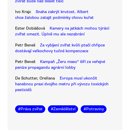
zvířat bude nad deset tisíc
Ivo Krajc
Snaha zakrýt krutost. Albert
chce žalobou zatajit podmínky chovu kuřat
Ester Dobiášová
Kamery na jatkách mohou týrání
zvířat omezit. Úplně mu ale nezabrání
Petr Beneš
Za vybíjení zvířat kvůli ptačí chřipce
dostávají velkochovy tučné kompenzace
Petr Beneš
Kampaň „Žeru maso“ šíří za veřejné
peníze propagandu agrární lobby
De Schutter, Orellana
Evropa musí ukončit
hanebnou praxi dvojího metru při vývozu toxických
pesticidů
#
Práva zvířat
#
Zemědělství
#
Potraviny