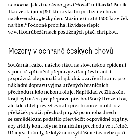
nemocná. Jak si nedávno „postěžoval“ miliardář Patrik
Tkáč ze skupiny J&T, která vlastní postižené chovy
na Slovensku: „Těžký den. Musíme utratit 1500 kraviček
na jihu.“ Podobně probíhá likvidace slepic
ve velkodrůbežárnách postižených ptačí chřipkou.
Mezery v ochraně českých chovů
Současná reakce našeho státu na slovenskou epidemii
v podobě zpřísnění přepravy zvířat přes hranici
je správná, ale pomalá a lajdácká. Uzavření hranic pro
nákladní dopravu vyjma určených hraničních
přechodů nikdo nekontroluje. Například ve Zlínském
kraji byl určen pro přepravu přechod Starý Hrozenkov,
ale kdo chtěl převézt zvířata přes hranice, mohl bez
překážek použít přechod jiný. Až po mnoha dnech
se zemědělcům podařilo přesvědčit odpovědné orgány,
aby zřídily kontroly na hraničním přechodu ve Střelné.
Úřady se bránily, že když není vyhlášen stav nebezpečí,