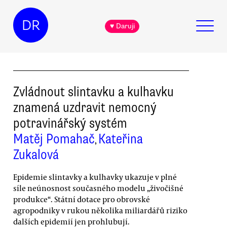
DR
♥ Daruji
Zvládnout slintavku a kulhavku
znamená uzdravit nemocný
potravinářský systém
Matěj Pomahač
Kateřina
,
Zukalová
Epidemie slintavky a kulhavky ukazuje v plné
síle neúnosnost současného modelu „živočišné
produkce“. Státní dotace pro obrovské
agropodniky v rukou několika miliardářů riziko
dalších epidemií jen prohlubují.