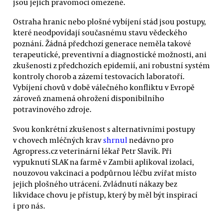
jsou jejich pravomoci omezené.
Ostraha hranic nebo plošné vybíjení stád jsou postupy,
které neodpovídají současnému stavu vědeckého
poznání. Žádná předchozí generace neměla takové
terapeutické, preventivní a diagnostické možnosti, ani
zkušenosti z předchozích epidemií, ani robustní systém
kontroly chorob a zázemí testovacích laboratoří.
Vybíjení chovů v době válečného konfliktu v Evropě
zároveň znamená ohrožení disponibilního
potravinového zdroje.
Svou konkrétní zkušenost s alternativními postupy
v chovech mléčných krav
shrnul
nedávno pro
Agropress.cz veterinární lékař Petr Slavík. Při
vypuknutí SLAK na farmě v Zambii aplikoval izolaci,
nouzovou vakcinaci a podpůrnou léčbu zvířat místo
jejich plošného utrácení. Zvládnutí nákazy bez
likvidace chovu je přístup, který by měl být inspirací
i pro nás.