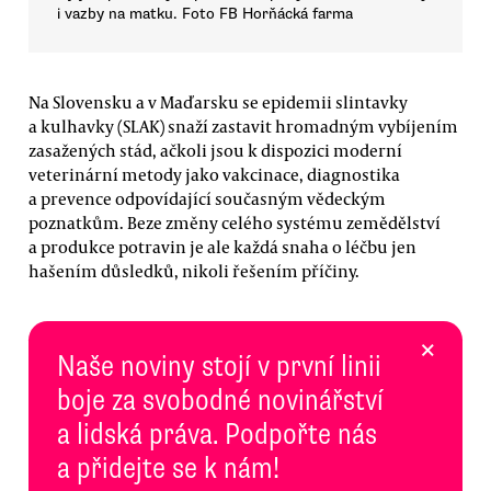
i vazby na matku. Foto FB Horňácká farma
Na Slovensku a v Maďarsku se epidemii slintavky
a kulhavky (SLAK) snaží zastavit hromadným vybíjením
zasažených stád, ačkoli jsou k dispozici moderní
veterinární metody jako vakcinace, diagnostika
a prevence odpovídající současným vědeckým
poznatkům. Beze změny celého systému zemědělství
a produkce potravin je ale každá snaha o léčbu jen
hašením důsledků, nikoli řešením příčiny.
×
Naše noviny stojí v první linii
boje za svobodné novinářství
a lidská práva. Podpořte nás
a přidejte se k nám!