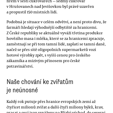
firem v šesti cukrovarech — sedmý cukrovar
v Hrušovanech nad Jevišovkou byl právě uzavřen
a propustil 150 místních lidí.
Podobná je situace v celém odvětví, a není proto divu, že
farmáři hledají výhodnější odbytiště za hranicemi.
Z České republiky se aktuálně vyváží třetina produkce
hovězího masa i mléka, které se za hranicemi zpracuje,
zaměstnají se při tom tamní lidé, zaplatí se tamní daně,
načež se přes sítě oligopolních supermarketů vozí
hotové výrobky zpět, s vyšší cenou pro českého
zákazníka a mizivým přínosem pro české
potravinářství.
Naše chování ke zvířatům
je neúnosné
Každý rok putuje přes hranice evropských zemí až
čtyřicet milionů zvířat a další čtyři miliony býků, krav,
prasat a ovcí jsou vyváženy na Blízký východ, do severní