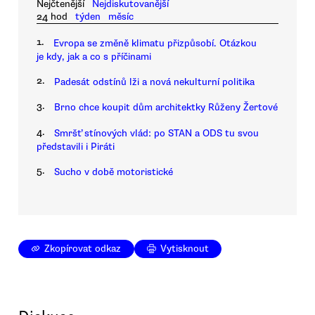
Nejčtenější
Nejdiskutovanější
24 hod
týden
měsíc
1.
Evropa se změně klimatu přizpůsobí. Otázkou
je kdy, jak a co s příčinami
2.
Padesát odstínů lži a nová nekulturní politika
3.
Brno chce koupit dům architektky Růženy Žertové
4.
Smršť stínových vlád: po STAN a ODS tu svou
představili i Piráti
5.
Sucho v době motoristické
Zkopírovat odkaz
Vytisknout