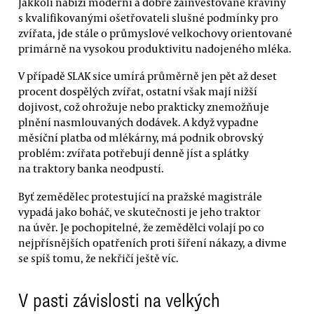
Jakkoli nabízí moderní a dobře zainvestované kravíny
s kvalifikovanými ošetřovateli slušné podmínky pro
zvířata, jde stále o průmyslové velkochovy orientované
primárně na vysokou produktivitu nadojeného mléka.
V případě SLAK sice umírá průměrně jen pět až deset
procent dospělých zvířat, ostatní však mají nižší
dojivost, což ohrožuje nebo prakticky znemožňuje
plnění nasmlouvaných dodávek. A když vypadne
měsíční platba od mlékárny, má podnik obrovský
problém: zvířata potřebují denně jíst a splátky
na traktory banka neodpustí.
Byť zemědělec protestující na pražské magistrále
vypadá jako boháč, ve skutečnosti je jeho traktor
na úvěr. Je pochopitelné, že zemědělci volají po co
nejpřísnějších opatřeních proti šíření nákazy, a divme
se spíš tomu, že nekřičí ještě víc.
V pasti závislosti na velkých