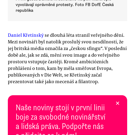
vyvolávají oprávněné protesty. Foto FB DofE Česká
republika
Daniel Křetínský
se dlouhá léta stranil veřejného dění.
Mezi novináři byl natolik proslulý svou nesdílností, že
jej britská média označila za „českou sfingu“. V poslední
době ale, jak se zdá, mění svou image a do veřejného
prostoru vstupuje častěji. Kromě ambiciózních
prohlášení o tom, kam by měla směřovat Evropa,
publikovaných v Die Welt, se Křetínský začal
prezentovat také jako mecenáš a filantrop.
×
Naše noviny stojí v první linii
boje za svobodné novinářství
a lidská práva. Podpořte nás