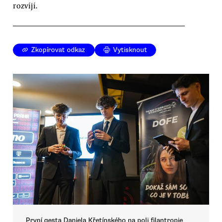
rozvíjí.
Zkopírovat odkaz
Vytisknout
První gesta Daniela Křetínského na poli filantropie