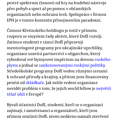
pestré spektrum činností od hry na hudební nástroje
přes pohyb a sport až po pomoc v občanských
organizacích nebo ochranu lesů. Spolupráce s firmou
EPH je v tomto kontextu přinejmenším paradoxní.
Činnost Křetínského holdingu je totiž v přímém
rozporu se smyslem řady aktivit, které DofE rozvíjí.
Zatímco studenti v rámci DofE připravují
mentoringové programy pro ukrajinské uprchlíky,
organizace uzavírá partnerství s oligarchou, který
vybudoval své byznysové impérium na dovozu
ruského
plynu
a jednal se
sankcionovanými ruskými politiky
.
Středoškolské programy DofE vedou různými cestami
k ochraně přírody a krajiny, a přitom jsou financovány
penězi od
skládkaře
. Jak může vedení organizace
nevidět problém v tom, že jejich world fellow je
největší
těžař uhlí
v Evropě?
Bývalí účastníci DofE, studenti, kteří se o organizaci
zajímají, i zaměstnanci a organizátoři, kteří jsou
přímou součástí DofE, proto nedávno napsali otevřený