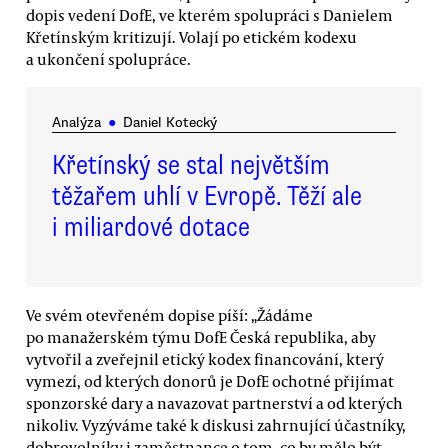
dopis vedení DofE, ve kterém spolupráci s Danielem
Křetínským kritizují. Volají po etickém kodexu
a ukončení spolupráce.
Analýza
●
Daniel Kotecký
Křetínský se stal největším
těžařem uhlí v Evropě. Těží ale
i miliardové dotace
Ve svém otevřeném dopise píší: „Žádáme
po manažerském týmu DofE Česká republika, aby
vytvořil a zveřejnil etický kodex financování, který
vymezí, od kterých donorů je DofE ochotné přijímat
sponzorské dary a navazovat partnerství a od kterých
nikoliv. Vyzýváme také k diskusi zahrnující účastníky,
dobrovolníky i zaměstnance o tom, co by mělo být