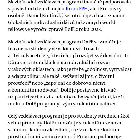
Mezinárodní vzdělávací program finančně podporovala
v posledních letech nejen
firma EPH
, ale i Křetínský
osobně. Daniel Křetínský se totiž objevil na seznamu
Globálních individuální dárců takzvaných world
fellows ve výroční zprávě DofE z roku 2023.
Mezinárodní vzdělávací program DoFE se zaměřuje
hlavně na studenty ve věku mezi čtrnácti
a čtyřiadvaceti lety, kteří chtějí rozvíjet své dovednosti.
Důraz je přitom kladen na individuální rozvoj
v takových oblastech, jako je třeba „odolnost, vytrvalost
a adaptabilita“, ale také „zvýšení zájmu o životní
prostředí“ nebo „zapojení do dobrovolnictví
a komunitního života“. DofE je postavené hlavně
na participaci mezi studenty nebo vyučujícími, kteří
mohou DofE programy svým studentům nabízet.
Celý vzdělávací program je pro studenty středních škol
velmi přínosný. DofE umožňuje studentům věnovat
se mimoškolním aktivitám, což v českém školním
prostředí není samozřejmostí. Program podporuje