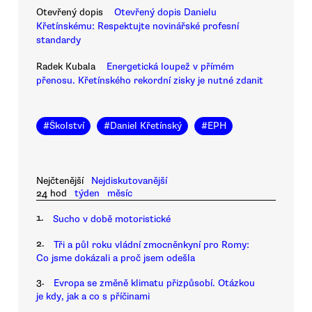
Otevřený dopis
Otevřený dopis Danielu
Křetínskému: Respektujte novinářské profesní
standardy
Radek Kubala
Energetická loupež v přímém
přenosu. Křetínského rekordní zisky je nutné zdanit
#
Školství
#
Daniel Křetínský
#
EPH
Nejčtenější
Nejdiskutovanější
24 hod
týden
měsíc
1.
Sucho v době motoristické
2.
Tři a půl roku vládní zmocněnkyní pro Romy:
Co jsme dokázali a proč jsem odešla
3.
Evropa se změně klimatu přizpůsobí. Otázkou
je kdy, jak a co s příčinami