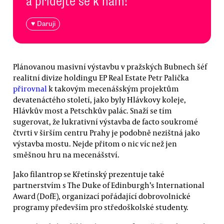
a přidejte se k nám!
♥ Daruji
Plánovanou masivní výstavbu v pražských Bubnech šéf
realitní divize holdingu EP Real Estate Petr Palička
přirovnal
k takovým mecenášským projektům
devatenáctého století, jako byly Hlávkovy koleje,
Hlávkův most a Petschkův palác. Snaží se tím
sugerovat, že lukrativní výstavba de facto soukromé
čtvrti v širším centru Prahy je podobně nezištná jako
výstavba mostu. Nejde přitom o nic víc než jen
směšnou hru na mecenášství.
Jako filantrop se Křetínský prezentuje také
partnerstvím s The Duke of Edinburgh’s International
Award (DofE), organizací pořádající dobrovolnické
programy především pro středoškolské studenty.