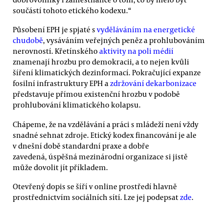
součástí tohoto etického kodexu.“
Působení EPH je spjaté s
vyděláváním na energetické
chudobě
, vysáváním veřejných peněz a prohlubováním
nerovností. Křetínského
aktivity na poli médií
znamenají hrozbu pro demokracii, a to nejen kvůli
šíření klimatických dezinformací. Pokračující expanze
fosilní infrastruktury EPH a
zdržování dekarbonizace
představuje přímou existenční hrozbu v podobě
prohlubování klimatického kolapsu.
Chápeme, že na vzdělávání a práci s mládeží není vždy
snadné sehnat zdroje. Etický kodex financování je ale
v dnešní době standardní praxe a dobře
zavedená, úspěšná mezinárodní organizace si jistě
může dovolit jít příkladem.
Otevřený dopis se šíří v online prostředí hlavně
prostřednictvím sociálních sítí. Lze jej podepsat
zde
.